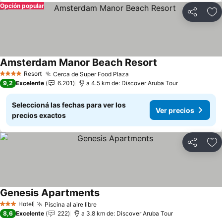
Opción popular
Compartir
Añ
Amsterdam Manor Beach Resort
Resort
Cerca de Super Food Plaza
4 Estrellas
9,2
Excelente
6.201
a 4.5 km de: Discover Aruba Tour
Seleccioná las fechas para ver los
Ver precios
precios exactos
Compartir
Añ
Genesis Apartments
Hotel
Piscina al aire libre
3 Estrellas
8,6
Excelente
222
a 3.8 km de: Discover Aruba Tour