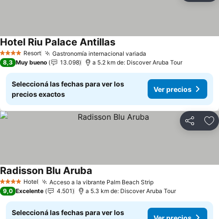
Hotel Riu Palace Antillas
Resort
Gastronomía internacional variada
4 Estrellas
8,3
Muy bueno
13.098
a 5.2 km de: Discover Aruba Tour
Seleccioná las fechas para ver los
Ver precios
precios exactos
Compartir
Añ
Radisson Blu Aruba
Hotel
Acceso a la vibrante Palm Beach Strip
4 Estrellas
9,0
Excelente
4.501
a 5.3 km de: Discover Aruba Tour
Seleccioná las fechas para ver los
Ver precios