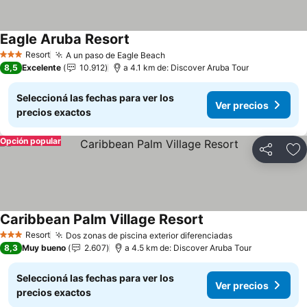
Eagle Aruba Resort
Resort
A un paso de Eagle Beach
3 Estrellas
8,5
Excelente
10.912
a 4.1 km de: Discover Aruba Tour
Seleccioná las fechas para ver los
Ver precios
precios exactos
Opción popular
Compartir
Añ
Caribbean Palm Village Resort
Resort
Dos zonas de piscina exterior diferenciadas
3 Estrellas
8,3
Muy bueno
2.607
a 4.5 km de: Discover Aruba Tour
Seleccioná las fechas para ver los
Ver precios
precios exactos