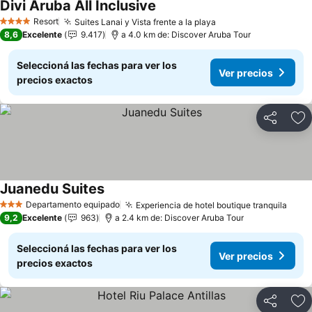
Divi Aruba All Inclusive
Resort
Suites Lanai y Vista frente a la playa
4 Estrellas
8,6
Excelente
9.417
a 4.0 km de: Discover Aruba Tour
Seleccioná las fechas para ver los
Ver precios
precios exactos
Compartir
Añ
Juanedu Suites
Departamento equipado
Experiencia de hotel boutique tranquila
3 Estrellas
9,2
Excelente
963
a 2.4 km de: Discover Aruba Tour
Seleccioná las fechas para ver los
Ver precios
precios exactos
Compartir
Añ