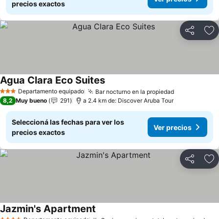
precios exactos
Compartir
Añ
Agua Clara Eco Suites
Departamento equipado
Bar nocturno en la propiedad
3 Estrellas
8,2
Muy bueno
291
a 2.4 km de: Discover Aruba Tour
Seleccioná las fechas para ver los
Ver precios
precios exactos
Compartir
Añ
Jazmin's Apartment