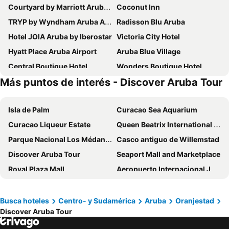
Courtyard by Marriott Aruba Resort
Coconut Inn
TRYP by Wyndham Aruba Adults Only Hotel
Radisson Blu Aruba
Hotel JOIA Aruba by Iberostar
Victoria City Hotel
Hyatt Place Aruba Airport
Aruba Blue Village
Central Boutique Hotel
Wonders Boutique Hotel
Más puntos de interés - Discover Aruba Tour
Aruba Palms Escape Suites
Tamarijn Aruba All Inclusive
The St. Regis Aruba Resort
Aruba Boutique & Art Hotel, BW Signature Collection
Isla de Palm
Curacao Sea Aquarium
MVC Eagle Beach
Coral Reef Beach
Curacao Liqueur Estate
Queen Beatrix International Airport
RH Boutique Hotel Aruba
Voco Surfside Aruba
Parque Nacional Los Médanos de Coro
Casco antiguo de Willemstad
Arubiana Inn
Talk of the Town Hotel & Beach Club
Discover Aruba Tour
Seaport Mall and Marketplace
La Cabana Beach Resort & Casino
Serene by the Sea
Royal Plaza Mall
Aeropuerto Internacional Josefa Camejo
Tuscany Residence Aruba
Yoyita Suites Aruba
Aeropuerto Internacional Hato
Grutas de Hato
Aruba Harmony Apartments
Genesis Apartments
Puerto de Willemstad
Waterfort
Boardwalk Boutique Hotel Aruba
Aruba's Bakval Suites
Busca hoteles
Centro- y Sudamérica
Aruba
Oranjestad
Discover Aruba Tour
Mercado Flotante
Aeropuerto José Leonardo Chirino
Tamarijn Aruba All Inkclusive
Karibu Aruba
Aeropuerto Internacional Bonaire