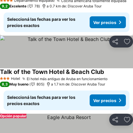
Departamento equipado
Cocina americana totalmente equipada
4 Estrellas
9,2
Excelente
78
a 0.7 km de: Discover Aruba Tour
Seleccioná las fechas para ver los
Ver precios
precios exactos
Compartir
Añ
Talk of the Town Hotel & Beach Club
Hotel
El hotel más antiguo de Aruba en funcionamiento
3 Estrellas
8,3
Muy bueno
805
a 1.7 km de: Discover Aruba Tour
Seleccioná las fechas para ver los
Ver precios
precios exactos
Opción popular
Compartir
Añ