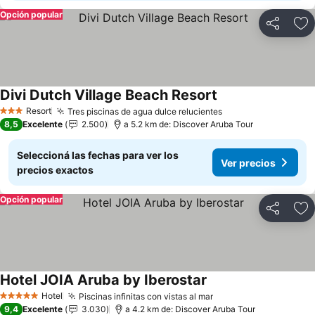
Opción popular
Compartir
Añ
Divi Dutch Village Beach Resort
Resort
Tres piscinas de agua dulce relucientes
3 Estrellas
8,5
Excelente
2.500
a 5.2 km de: Discover Aruba Tour
Seleccioná las fechas para ver los
Ver precios
precios exactos
Opción popular
Compartir
Añ
Hotel JOIA Aruba by Iberostar
Hotel
Piscinas infinitas con vistas al mar
5 Estrellas
9,4
Excelente
3.030
a 4.2 km de: Discover Aruba Tour