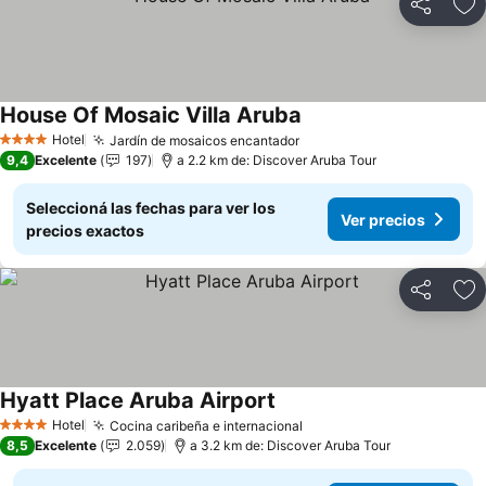
Compartir
Añ
House Of Mosaic Villa Aruba
Hotel
Jardín de mosaicos encantador
4 Estrellas
9,4
Excelente
197
a 2.2 km de: Discover Aruba Tour
Seleccioná las fechas para ver los
Ver precios
precios exactos
Compartir
Añ
Hyatt Place Aruba Airport
Hotel
Cocina caribeña e internacional
4 Estrellas
8,5
Excelente
2.059
a 3.2 km de: Discover Aruba Tour