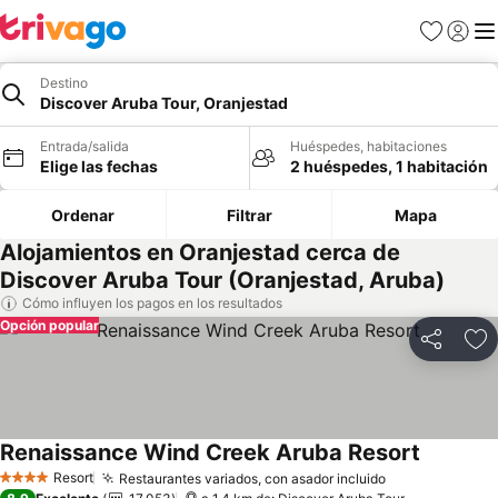
Favoritos
Iniciar 
Me
Destino
Discover Aruba Tour, Oranjestad
Entrada/salida
Huéspedes, habitaciones
Elige las fechas
2 huéspedes, 1 habitación
Ordenar
Filtrar
Mapa
Alojamientos en Oranjestad cerca de
Discover Aruba Tour (Oranjestad, Aruba)
Cómo influyen los pagos en los resultados
Opción popular
Compartir
Añ
Renaissance Wind Creek Aruba Resort
Resort
Restaurantes variados, con asador incluido
4 Estrellas