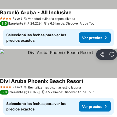
Barceló Aruba - All Inclusive
Resort
Variedad culinaria especializada
4 Estrellas
8,5
Excelente
24.229
a 6.5 km de: Discover Aruba Tour
Seleccioná las fechas para ver los
Ver precios
precios exactos
Compartir
Añ
Divi Aruba Phoenix Beach Resort
Resort
Revitalizantes piscinas estilo laguna
4 Estrellas
8,8
Excelente
6.979
a 5.2 km de: Discover Aruba Tour
Seleccioná las fechas para ver los
Ver precios
precios exactos