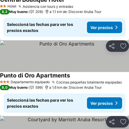
Hotel
Asistencia con tours y entradas
2 Estrellas
8,2
Muy bueno
208
a 1.1 km de: Discover Aruba Tour
Seleccioná las fechas para ver los
Ver precios
precios exactos
Compartir
Añ
Punto di Oro Apartments
Departamento equipado
Cocinas pequeñas totalmente equipadas
3 Estrellas
8,0
Muy bueno
599
a 1.6 km de: Discover Aruba Tour
Seleccioná las fechas para ver los
Ver precios
precios exactos
Compartir
Añ