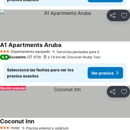
Compartir
Añ
A1 Apartments Aruba
Departamento equipado
Servicios pensados para ti
3 Estrellas
8,9
Excelente
679
a 1.6 km de: Discover Aruba Tour
Seleccioná las fechas para ver los
Ver precios
precios exactos
Opción popular
Compartir
Añ
Coconut Inn
Hotel
Piscina exterior y solárium
3 Estrellas