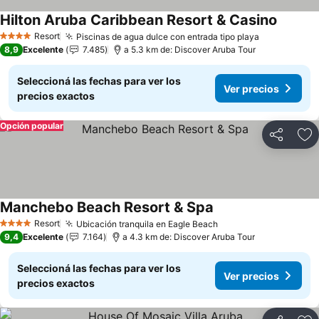
Hilton Aruba Caribbean Resort & Casino
Resort
Piscinas de agua dulce con entrada tipo playa
4 Estrellas
8,9
Excelente
7.485
a 5.3 km de: Discover Aruba Tour
Seleccioná las fechas para ver los
Ver precios
precios exactos
Opción popular
Compartir
Añ
Manchebo Beach Resort & Spa
Resort
Ubicación tranquila en Eagle Beach
4 Estrellas
9,4
Excelente
7.164
a 4.3 km de: Discover Aruba Tour
Seleccioná las fechas para ver los
Ver precios
precios exactos