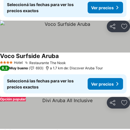
Seleccioná las fechas para ver los
Ver precios
precios exactos
Compartir
Añ
Voco Surfside Aruba
Hotel
Restaurante The Nook
4 Estrellas
8,2
Muy bueno
693
a 1.7 km de: Discover Aruba Tour
Seleccioná las fechas para ver los
Ver precios
precios exactos
Opción popular
Compartir
Añ