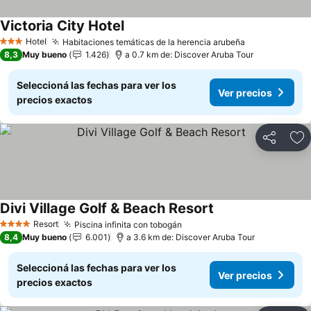
Victoria City Hotel
Hotel
Habitaciones temáticas de la herencia arubeña
3 Estrellas
8,3
Muy bueno
1.426
a 0.7 km de: Discover Aruba Tour
Seleccioná las fechas para ver los
Ver precios
precios exactos
Compartir
Añ
Divi Village Golf & Beach Resort
Resort
Piscina infinita con tobogán
4 Estrellas
8,4
Muy bueno
6.001
a 3.6 km de: Discover Aruba Tour
Seleccioná las fechas para ver los
Ver precios
precios exactos