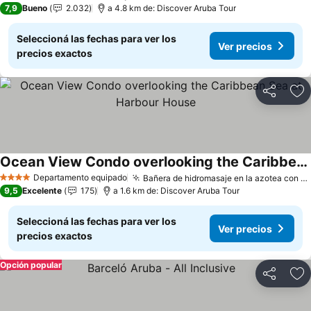
7,9
Bueno
2.032
a 4.8 km de: Discover Aruba Tour
Seleccioná las fechas para ver los
Ver precios
precios exactos
Compartir
Añ
Ocean View Condo overlooking the Caribbean Sea at Harbour House
Departamento equipado
Bañera de hidromasaje en la azotea con vistas al mar
4 Estrellas
9,5
Excelente
175
a 1.6 km de: Discover Aruba Tour
Seleccioná las fechas para ver los
Ver precios
precios exactos
Opción popular
Compartir
Añ