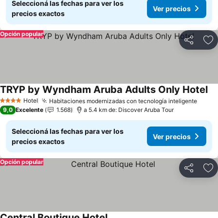
Seleccioná las fechas para ver los
Ver precios
precios exactos
Opción popular
Compartir
Añ
TRYP by Wyndham Aruba Adults Only Hotel
Hotel
Habitaciones modernizadas con tecnología inteligente
4 Estrellas
9,0
Excelente
1.568
a 5.4 km de: Discover Aruba Tour
Seleccioná las fechas para ver los
Ver precios
precios exactos
Opción popular
Compartir
Añ
Central Boutique Hotel