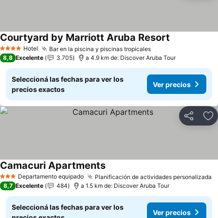
Courtyard by Marriott Aruba Resort
Hotel
Bar en la piscina y piscinas tropicales
4 Estrellas
8,8
Excelente
3.705
a 4.9 km de: Discover Aruba Tour
Seleccioná las fechas para ver los
Ver precios
precios exactos
Compartir
Añ
Camacuri Apartments
Departamento equipado
Planificación de actividades personalizada
3 Estrellas
8,7
Excelente
484
a 1.5 km de: Discover Aruba Tour
Seleccioná las fechas para ver los
Ver precios
precios exactos