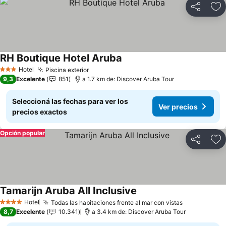
Compartir
Añ
RH Boutique Hotel Aruba
Hotel
Piscina exterior
3 Estrellas
9,3
Excelente
851
a 1.7 km de: Discover Aruba Tour
Seleccioná las fechas para ver los
Ver precios
precios exactos
Opción popular
Compartir
Añ
Tamarijn Aruba All Inclusive
Hotel
Todas las habitaciones frente al mar con vistas
4 Estrellas
8,7
Excelente
10.341
a 3.4 km de: Discover Aruba Tour