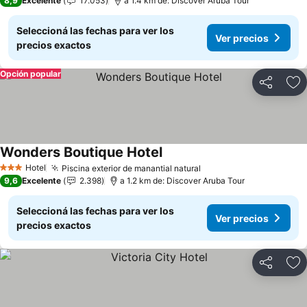
8,9
Excelente
17.053
a 1.4 km de: Discover Aruba Tour
Seleccioná las fechas para ver los
Ver precios
precios exactos
Opción popular
Compartir
Añ
Wonders Boutique Hotel
Hotel
Piscina exterior de manantial natural
3 Estrellas
9,6
Excelente
2.398
a 1.2 km de: Discover Aruba Tour
Seleccioná las fechas para ver los
Ver precios
precios exactos
Compartir
Añ