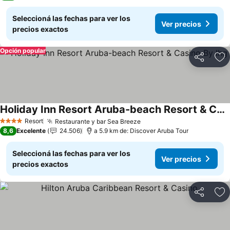
Seleccioná las fechas para ver los
Ver precios
precios exactos
Opción popular
Compartir
Añ
Holiday Inn Resort Aruba-beach Resort & Casino By Ihg
Resort
Restaurante y bar Sea Breeze
4 Estrellas
8,6
Excelente
24.506
a 5.9 km de: Discover Aruba Tour
Seleccioná las fechas para ver los
Ver precios
precios exactos
Compartir
Añ