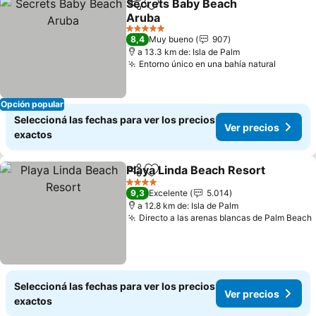
Secrets Baby Beach
Compartir
Añadir a favoritos
Aruba
5 Estrellas
8,4
Muy bueno
907
a 13.3 km de: Isla de Palm
Entorno único en una bahía natural
Opción popular
Seleccioná las fechas para ver los precios
Ver precios
exactos
Playa Linda Beach Resort
Compartir
Añadir a favoritos
4 Estrellas
9,3
Excelente
5.014
a 12.8 km de: Isla de Palm
Directo a las arenas blancas de Palm Beach
Seleccioná las fechas para ver los precios
Ver precios
exactos