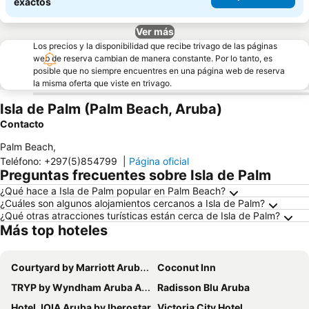
exactos
Ver más
Los precios y la disponibilidad que recibe trivago de las páginas
web de reserva cambian de manera constante. Por lo tanto, es
posible que no siempre encuentres en una página web de reserva
la misma oferta que viste en trivago.
Isla de Palm (Palm Beach, Aruba)
Contacto
Palm Beach
,
Teléfono
:
+297(5)854799
|
Página oficial
Preguntas frecuentes sobre Isla de Palm
¿Qué hace a Isla de Palm popular en Palm Beach?
¿Cuáles son algunos alojamientos cercanos a Isla de Palm?
¿Qué otras atracciones turísticas están cerca de Isla de Palm?
Más top hoteles
Courtyard by Marriott Aruba Resort
Coconut Inn
TRYP by Wyndham Aruba Adults Only Hotel
Radisson Blu Aruba
Hotel JOIA Aruba by Iberostar
Victoria City Hotel