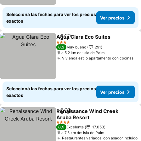
Seleccioná las fechas para ver los precios
Ver precios
exactos
Agua Clara Eco Suites
Compartir
Añadir a favoritos
3 Estrellas
8,2
Muy bueno
291
a 5.2 km de: Isla de Palm
Vivienda estilo apartamento con cocinas
Seleccioná las fechas para ver los precios
Ver precios
exactos
Renaissance Wind Creek
Compartir
Añadir a favoritos
Aruba Resort
4 Estrellas
8,9
Excelente
17.053
a 7.5 km de: Isla de Palm
Restaurantes variados, con asador incluido