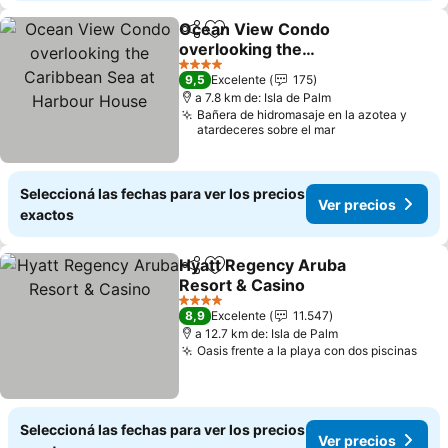
Ocean View Condo
Compartir
Añadir a favoritos
overlooking the
Caribbean Sea at Harbour
4 Estrellas
9,5
Excelente
175
House
a 7.8 km de: Isla de Palm
Bañera de hidromasaje en la azotea y
atardeceres sobre el mar
Seleccioná las fechas para ver los precios
Ver precios
exactos
Hyatt Regency Aruba
Compartir
Añadir a favoritos
Resort & Casino
4 Estrellas
8,9
Excelente
11.547
a 12.7 km de: Isla de Palm
Oasis frente a la playa con dos piscinas
Seleccioná las fechas para ver los precios
Ver precios