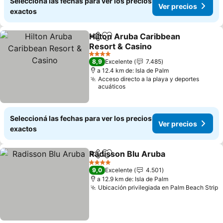
Seleccioná las fechas para ver los precios
Ver precios
exactos
Hilton Aruba Caribbean
Compartir
Añadir a favoritos
Resort & Casino
4 Estrellas
8,9
Excelente
7.485
a 12.4 km de: Isla de Palm
Acceso directo a la playa y deportes
acuáticos
Seleccioná las fechas para ver los precios
Ver precios
exactos
Radisson Blu Aruba
Compartir
Añadir a favoritos
4 Estrellas
9,0
Excelente
4.501
a 12.9 km de: Isla de Palm
Ubicación privilegiada en Palm Beach Strip