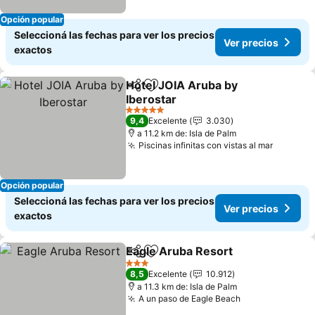
Opción popular
Seleccioná las fechas para ver los precios
Ver precios
exactos
Hotel JOIA Aruba by
Compartir
Añadir a favoritos
Iberostar
5 Estrellas
9,4
Excelente
3.030
a 11.2 km de: Isla de Palm
Piscinas infinitas con vistas al mar
Opción popular
Seleccioná las fechas para ver los precios
Ver precios
exactos
Eagle Aruba Resort
Compartir
Añadir a favoritos
3 Estrellas
8,5
Excelente
10.912
a 11.3 km de: Isla de Palm
A un paso de Eagle Beach