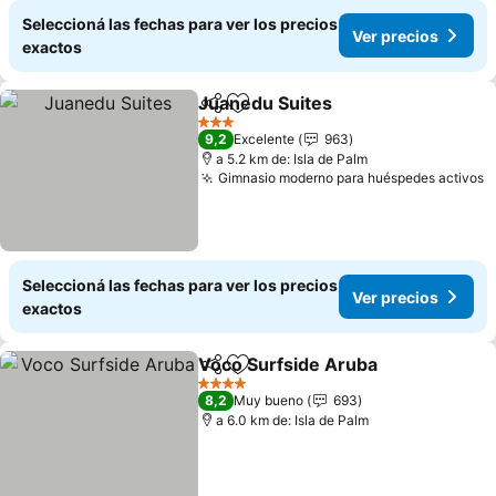
Seleccioná las fechas para ver los precios
Ver precios
exactos
Juanedu Suites
Compartir
Añadir a favoritos
3 Estrellas
9,2
Excelente
963
a 5.2 km de: Isla de Palm
Gimnasio moderno para huéspedes activos
Seleccioná las fechas para ver los precios
Ver precios
exactos
Voco Surfside Aruba
Compartir
Añadir a favoritos
4 Estrellas
8,2
Muy bueno
693
a 6.0 km de: Isla de Palm