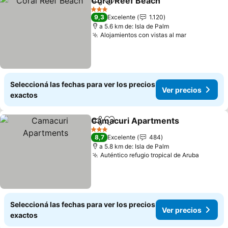
Coral Reef Beach
Compartir
Añadir a favoritos
3 Estrellas
9,3
Excelente
1.120
a 5.6 km de: Isla de Palm
Alojamientos con vistas al mar
Seleccioná las fechas para ver los precios
Ver precios
exactos
Camacuri Apartments
Compartir
Añadir a favoritos
3 Estrellas
8,7
Excelente
484
a 5.8 km de: Isla de Palm
Auténtico refugio tropical de Aruba
Seleccioná las fechas para ver los precios
Ver precios
exactos