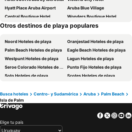
Hyatt Place Aruba Airport
Aruba Blue Village
Central Boutique Hotel
Wonders Boutique Hotel
Otros destinos de playa populares
Aruba Palms Escape Suites
Tamarijn Aruba All Inclusive
The St. Regis Aruba Resort
Aruba Boutique & Art Hotel, BW Signature Collection
Noord Hoteles de playa
Oranjestad Hoteles de playa
MVC Eagle Beach
Coral Reef Beach
Palm Beach Hoteles de playa
Eagle Beach Hoteles de playa
RH Boutique Hotel Aruba
Voco Surfside Aruba
Westpunt Hoteles de playa
Lagun Hoteles de playa
Arubiana Inn
Talk of the Town Hotel & Beach Club
Seroe Colorado Hoteles de playa
Punto Fijo Hoteles de playa
La Cabana Beach Resort & Casino
Serene by the Sea
Soto Hoteles de playa
Scotes Hoteles de playa
Tuscany Residence Aruba
Yoyita Suites Aruba
Manchebo Beach Hoteles de playa
Aruba Harmony Apartments
Genesis Apartments
Boardwalk Boutique Hotel Aruba
Aruba's Bakval Suites
Busca hoteles
Centro- y Sudamérica
Aruba
Palm Beach
Isla de Palm
Tamarijn Aruba All Inkclusive
Karibu Aruba Boutique Hotel
Victoria City Hotel
Facebook
Twitter
Insta
Yo
Elige tu país