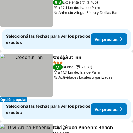
8,8
Excelente
3.705
a 12.1 km de: Isla de Palm
Animado Allegra Bistro y Dellias Bar
Seleccioná las fechas para ver los precios
Ver precios
exactos
Coconut Inn
Compartir
Añadir a favoritos
3 Estrellas
7,9
Bueno
2.032
a 11.7 km de: Isla de Palm
Actividades locales organizadas
Opción popular
Seleccioná las fechas para ver los precios
Ver precios
exactos
Divi Aruba Phoenix Beach
Compartir
Añadir a favoritos