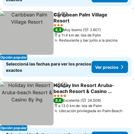
Caribbean Palm Village
Compartir
Añadir a favoritos
Resort
3 Estrellas
8,3
Muy bueno
2.607
a 11.4 km de: Isla de Palm
Restaurante y bar junto a la piscina
Opción popular
Seleccioná las fechas para ver los precios
Ver precios
exactos
Holiday Inn Resort Aruba-
Compartir
Añadir a favoritos
beach Resort & Casino By
Ihg
4 Estrellas
8,6
Excelente
24.506
a 13.0 km de: Isla de Palm
Ubicación privilegiada en Palm Beach
Opción popular