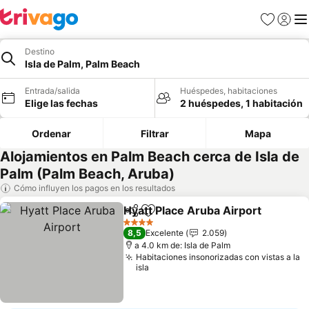
Favoritos
Iniciar 
Me
Destino
Isla de Palm, Palm Beach
Entrada/salida
Huéspedes, habitaciones
Elige las fechas
2 huéspedes, 1 habitación
Ordenar
Filtrar
Mapa
Alojamientos en Palm Beach cerca de Isla de
Palm (Palm Beach, Aruba)
Cómo influyen los pagos en los resultados
Hyatt Place Aruba Airport
Compartir
Añadir a favoritos
4 Estrellas
8,5
Excelente
2.059
a 4.0 km de: Isla de Palm
Habitaciones insonorizadas con vistas a la
isla