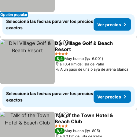
Opción popular
Seleccioná las fechas para ver los precios
Ver precios
exactos
Divi Village Golf & Beach
Compartir
Añadir a favoritos
Resort
4 Estrellas
8,4
Muy bueno
6.001
a 10.4 km de: Isla de Palm
A un paso de una playa de arena blanca
Seleccioná las fechas para ver los precios
Ver precios
exactos
Talk of the Town Hotel &
Compartir
Añadir a favoritos
Beach Club
4 Estrellas
8,3
Muy bueno
805
a 6.0 km de: Isla de Palm