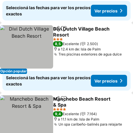
Seleccioná las fechas para ver los precios
Ver precios
exactos
Divi Dutch Village Beach
Compartir
Añadir a favoritos
Resort
3 Estrellas
8,5
Excelente
2.500
a 12.4 km de: Isla de Palm
Tres piscinas exteriores de agua dulce
Opción popular
Seleccioná las fechas para ver los precios
Ver precios
exactos
Manchebo Beach Resort
Compartir
Añadir a favoritos
& Spa
4 Estrellas
9,4
Excelente
7.164
a 11.1 km de: Isla de Palm
Un spa caribeño-balinés para relajarte