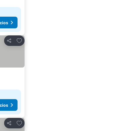
cios
Añadir a favoritos
Compartir
cios
Añadir a favoritos
Compartir