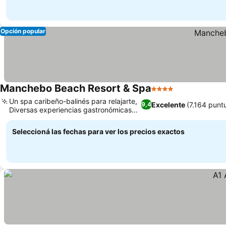
Opción popular
Manchebo Beach Resort & Spa
4 Estrellas
Ver precios
Un spa caribeño-balinés para relajarte,
Excelente
(7.164 punt
9,4
Diversas experiencias gastronómicas
Ver precios
gourmet
Seleccioná las fechas para ver los precios exactos