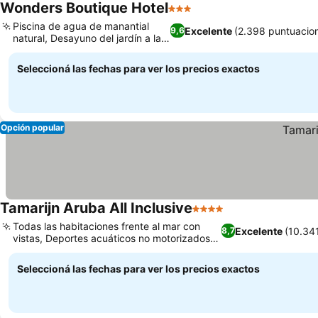
Wonders Boutique Hotel
3 Estrellas
Ver precios
Piscina de agua de manantial
Excelente
(2.398 puntuacio
9,6
natural, Desayuno del jardín a la
Ver precios
mesa
Seleccioná las fechas para ver los precios exactos
Opción popular
Tamarijn Aruba All Inclusive
4 Estrellas
Ver precios
Todas las habitaciones frente al mar con
Excelente
(10.34
8,7
vistas, Deportes acuáticos no motorizados
Ver precios
para todos los gustos
Seleccioná las fechas para ver los precios exactos