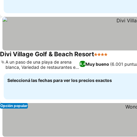
Divi Village Golf & Beach Resort
4 Estrellas
Ver precios
A un paso de una playa de arena
Muy bueno
(6.001 puntu
8,4
blanca, Variedad de restaurantes en
Ver precios
el resort
Seleccioná las fechas para ver los precios exactos
Opción popular