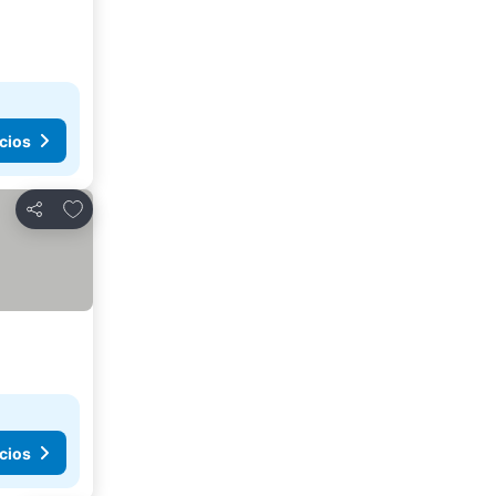
cios
Añadir a favoritos
Compartir
cios