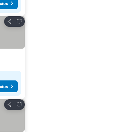
cios
Añadir a favoritos
Compartir
cios
Añadir a favoritos
Compartir