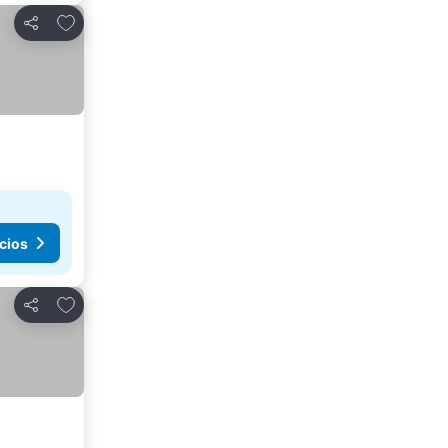
Añadir a favoritos
Compartir
cios
Añadir a favoritos
Compartir