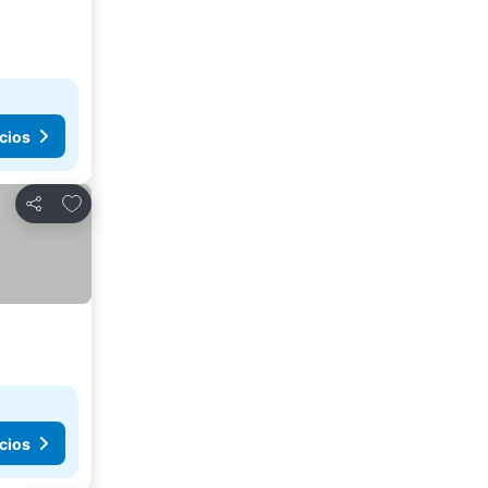
cios
Añadir a favoritos
Compartir
cios