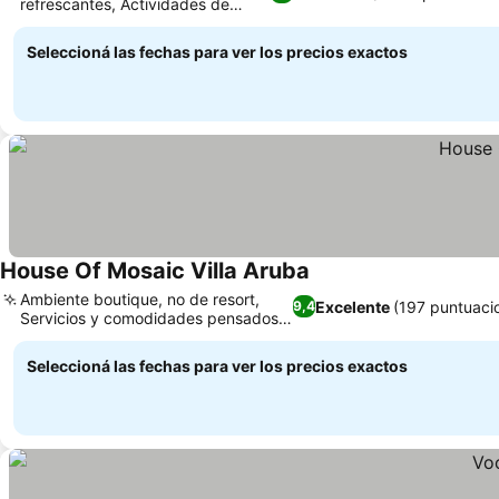
refrescantes, Actividades de
Ver precios
aventura incluidas
Seleccioná las fechas para ver los precios exactos
House Of Mosaic Villa Aruba
Ver precios
Ambiente boutique, no de resort,
Excelente
(197 puntuaci
9,4
Servicios y comodidades pensados
Ver precios
para ti
Seleccioná las fechas para ver los precios exactos