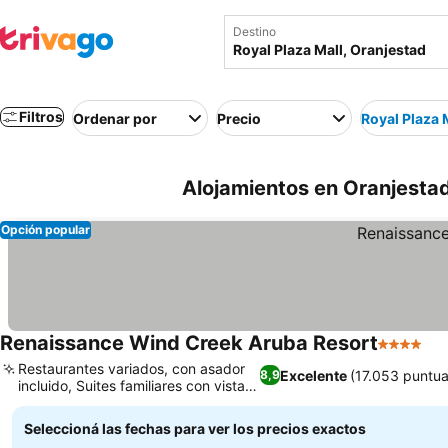
Destino
Filtros
Ordenar por
Precio
Royal Plaza 
Alojamientos en Oranjestad
Opción popular
Renaissance Wind Creek Aruba Resort
4 Estrell
Ve
Restaurantes variados, con asador
Excelente
(17.053 puntua
8,9
incluido, Suites familiares con vistas
Ver precios
al mar
Seleccioná las fechas para ver los precios exactos