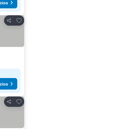
cios
Añadir a favoritos
Compartir
cios
Añadir a favoritos
Compartir