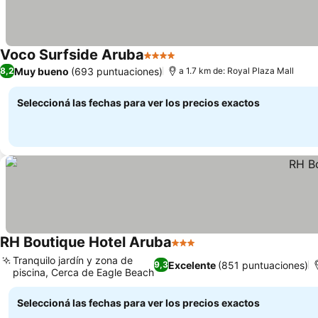
Voco Surfside Aruba
4 Estrellas
Ver precios
Muy bueno
(693 puntuaciones)
8,2
a 1.7 km de: Royal Plaza Mall
Seleccioná las fechas para ver los precios exactos
RH Boutique Hotel Aruba
3 Estrellas
Ver precios
Tranquilo jardín y zona de
Excelente
(851 puntuaciones)
9,3
piscina, Cerca de Eagle Beach
Ver precios
Seleccioná las fechas para ver los precios exactos