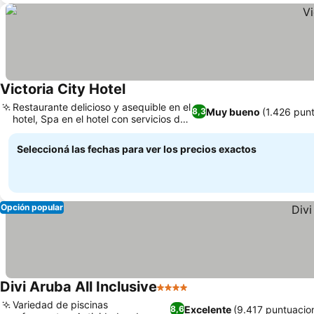
Victoria City Hotel
Ver precios
Restaurante delicioso y asequible en el
Muy bueno
(1.426 pun
8,3
hotel, Spa en el hotel con servicios de
Ver precios
masaje
Seleccioná las fechas para ver los precios exactos
Opción popular
Divi Aruba All Inclusive
4 Estrellas
Ver precios
Variedad de piscinas
Excelente
(9.417 puntuacio
8,6