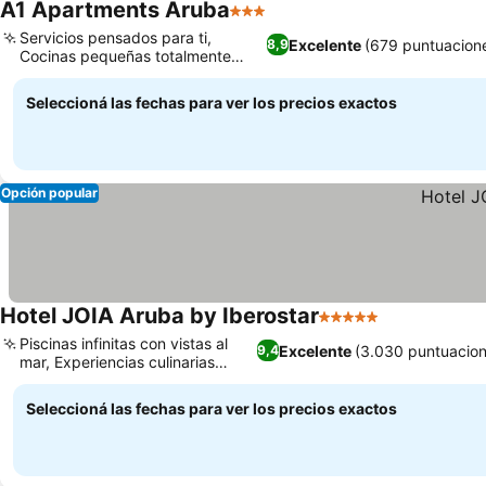
A1 Apartments Aruba
3 Estrellas
Ver precios
Servicios pensados para ti,
Excelente
(679 puntuacion
8,9
Cocinas pequeñas totalmente
Ver precios
equipadas
Seleccioná las fechas para ver los precios exactos
Opción popular
Hotel JOIA Aruba by Iberostar
5 Estrellas
Ver precios
Piscinas infinitas con vistas al
Excelente
(3.030 puntuacion
9,4
mar, Experiencias culinarias
Ver precios
variadas
Seleccioná las fechas para ver los precios exactos