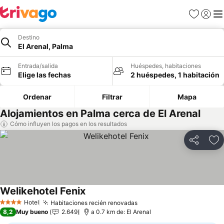
Favoritos
Iniciar 
Me
Destino
El Arenal, Palma
Entrada/salida
Huéspedes, habitaciones
Elige las fechas
2 huéspedes, 1 habitación
Ordenar
Filtrar
Mapa
Alojamientos en Palma cerca de El Arenal
Cómo influyen los pagos en los resultados
Compartir
Añ
Welikehotel Fenix
Ver precios
Hotel
Habitaciones recién renovadas
Ver precios
4 Estrellas
8,2
Muy bueno
2.649
a 0.7 km de: El Arenal