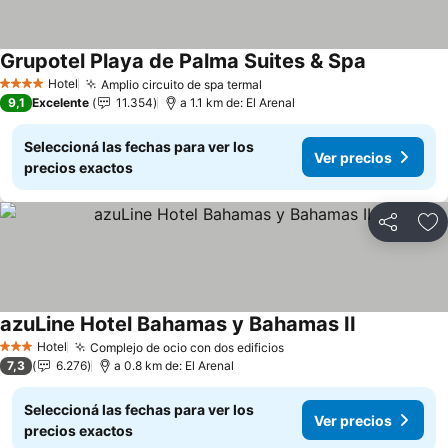
Grupotel Playa de Palma Suites & Spa
Ver precio
Hotel
Amplio circuito de spa termal
Ver precios
4 Estrellas
9,1
Excelente
11.354
a 1.1 km de: El Arenal
Seleccioná las fechas para ver los
Ver precios
precios exactos
Compartir
Añ
azuLine Hotel Bahamas y Bahamas II
Ver precios
Hotel
Complejo de ocio con dos edificios
Ver precios
3 Estrellas
7,3
6.276
a 0.8 km de: El Arenal
Seleccioná las fechas para ver los
Ver precios
precios exactos