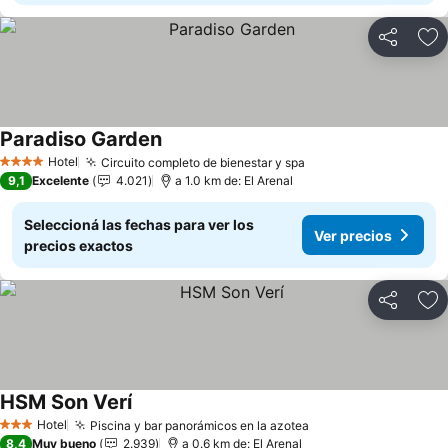
Compartir
Añ
Paradiso Garden
Ver precios
Hotel
Circuito completo de bienestar y spa
Ver precios
4 Estrellas
9,1
Excelente
4.021
a 1.0 km de: El Arenal
Seleccioná las fechas para ver los
Ver precios
precios exactos
Compartir
Añ
HSM Son Verí
Ver precios
Hotel
Piscina y bar panorámicos en la azotea
Ver precios
3 Estrellas
8,4
Muy bueno
2.939
a 0.6 km de: El Arenal