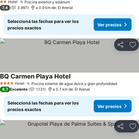
Hotel
Piscina exterior y solárium
Ver precios
2 Estrellas
7,4
3.997
a 0.9 km de: El Arenal
Seleccioná las fechas para ver los
Ver precios
precios exactos
Compartir
Añ
BQ Carmen Playa Hotel
Ver precios
Hotel
Piscina exterior de agua dulce y gran profundidad
Ver preci
4 Estrellas
8,7
Excelente
1.131
a 0.7 km de: El Arenal
Seleccioná las fechas para ver los
Ver precios
precios exactos
Compartir
Añ