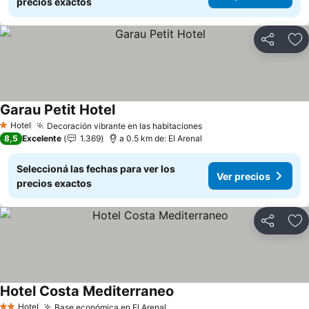
precios exactos
Compartir
Añ
Garau Petit Hotel
Ver precios
Hotel
Decoración vibrante en las habitaciones
Ver precios
1 Estrellas
8,5
Excelente
1.369
a 0.5 km de: El Arenal
Seleccioná las fechas para ver los
Ver precios
precios exactos
Compartir
Añ
Hotel Costa Mediterraneo
Ver precios
Hotel
Base económica en El Arenal