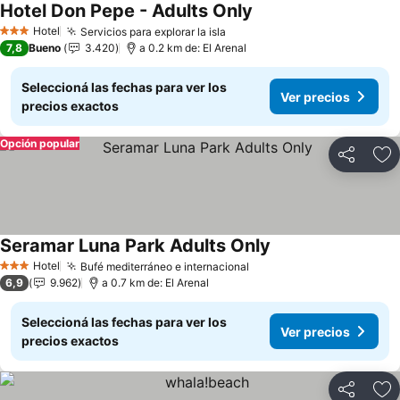
Hotel Don Pepe - Adults Only
Ver precios
Hotel
Servicios para explorar la isla
Ver precios
3 Estrellas
7,8
Bueno
3.420
a 0.2 km de: El Arenal
Seleccioná las fechas para ver los
Ver precios
precios exactos
Opción popular
Compartir
Añ
Seramar Luna Park Adults Only
Ver precios
Hotel
Bufé mediterráneo e internacional
Ver precios
3 Estrellas
6,9
9.962
a 0.7 km de: El Arenal
Seleccioná las fechas para ver los
Ver precios
precios exactos
Compartir
Añ