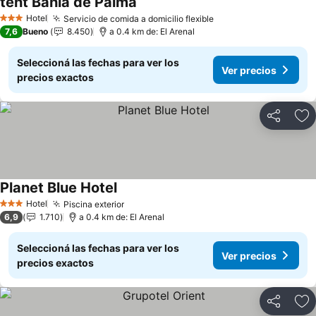
tent Bahia de Palma
Ver precios
Hotel
Servicio de comida a domicilio flexible
Ver precios
3 Estrellas
7,6
Bueno
8.450
a 0.4 km de: El Arenal
Seleccioná las fechas para ver los
Ver precios
precios exactos
Compartir
Añ
Planet Blue Hotel
Ver precios
Hotel
Piscina exterior
Ver precios
3 Estrellas
6,9
1.710
a 0.4 km de: El Arenal
Seleccioná las fechas para ver los
Ver precios
precios exactos
Compartir
Añ