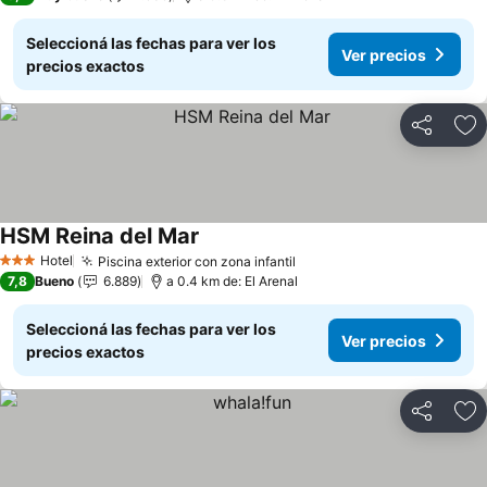
Seleccioná las fechas para ver los
Ver precios
precios exactos
Compartir
Añ
HSM Reina del Mar
Ver precios
Hotel
Piscina exterior con zona infantil
Ver precios
3 Estrellas
7,8
Bueno
6.889
a 0.4 km de: El Arenal
Seleccioná las fechas para ver los
Ver precios
precios exactos
Compartir
Añ