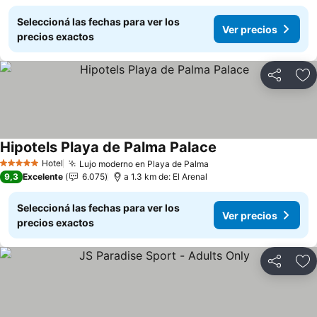
Seleccioná las fechas para ver los
Ver precios
precios exactos
Compartir
Añ
Hipotels Playa de Palma Palace
Ver precios
Hotel
Lujo moderno en Playa de Palma
Ver precios
5 Estrellas
9,3
Excelente
6.075
a 1.3 km de: El Arenal
Seleccioná las fechas para ver los
Ver precios
precios exactos
Compartir
Añ