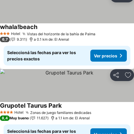
whala!beach
Ver precios
Hotel
Vistas del horizonte de la bahía de Palma
Ver precios
3 Estrellas
6,7
9.311
a 0.1 km de: El Arenal
Seleccioná las fechas para ver los
Ver precios
precios exactos
Compartir
Añ
Grupotel Taurus Park
Ver precios
Hotel
Zonas de juego familiares dedicadas
Ver precios
4 Estrellas
8,4
Muy bueno
11.627
a 1.1 km de: El Arenal
Seleccioná las fechas para ver los