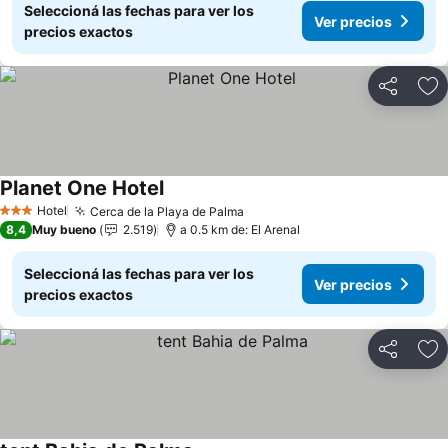
Seleccioná las fechas para ver los
Ver precios
precios exactos
Compartir
Añ
Planet One Hotel
Ver precios
Hotel
Cerca de la Playa de Palma
Ver precios
3 Estrellas
8,4
Muy bueno
2.519
a 0.5 km de: El Arenal
Seleccioná las fechas para ver los
Ver precios
precios exactos
Compartir
Añ