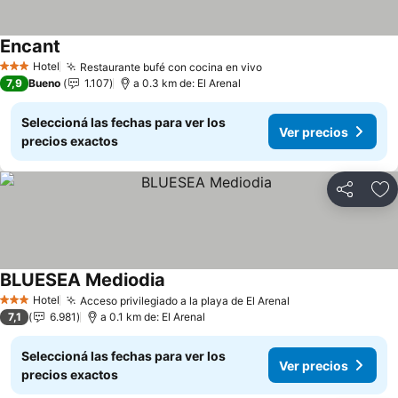
Encant
Ver precios
Hotel
Restaurante bufé con cocina en vivo
Ver precios
3 Estrellas
7,9
Bueno
1.107
a 0.3 km de: El Arenal
Seleccioná las fechas para ver los
Ver precios
precios exactos
Compartir
Añ
BLUESEA Mediodia
Ver precios
Hotel
Acceso privilegiado a la playa de El Arenal
Ver precios
3 Estrellas
7,1
6.981
a 0.1 km de: El Arenal
Seleccioná las fechas para ver los
Ver precios
precios exactos