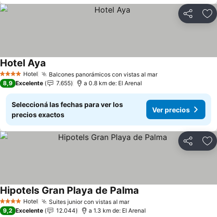
Compartir
Añ
Hotel Aya
Ver precios
Hotel
Balcones panorámicos con vistas al mar
Ver precios
4 Estrellas
8,9
Excelente
7.655
a 0.8 km de: El Arenal
Seleccioná las fechas para ver los
Ver precios
precios exactos
Compartir
Añ
Hipotels Gran Playa de Palma
Ver precios
Hotel
Suites junior con vistas al mar
Ver precios
4 Estrellas
9,2
Excelente
12.044
a 1.3 km de: El Arenal