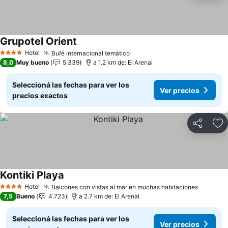
Grupotel Orient
Ver precios
Hotel
Bufé internacional temático
Ver precios
4 Estrellas
8,0
Muy bueno
5.339
a 1.2 km de: El Arenal
Seleccioná las fechas para ver los
Ver precios
precios exactos
Compartir
Añ
Kontiki Playa
Ver precios
Hotel
Balcones con vistas al mar en muchas habitaciones
Ver pre
4 Estrellas
7,5
Bueno
4.723
a 2.7 km de: El Arenal
Seleccioná las fechas para ver los
Ver precios