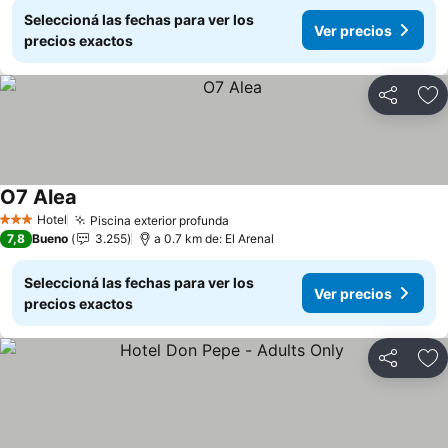
Seleccioná las fechas para ver los
Ver precios
precios exactos
Compartir
Añ
O7 Alea
Ver precios
Hotel
Piscina exterior profunda
Ver precios
3 Estrellas
7,8
Bueno
3.255
a 0.7 km de: El Arenal
Seleccioná las fechas para ver los
Ver precios
precios exactos
Compartir
Añ