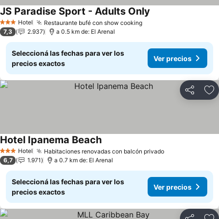
JS Paradise Sport - Adults Only
Ver precios
Hotel
Restaurante bufé con show cooking
Ver precios
3 Estrellas
7,3
2.937
a 0.5 km de: El Arenal
Seleccioná las fechas para ver los
Ver precios
precios exactos
Compartir
Añ
Hotel Ipanema Beach
Ver precios
Hotel
Habitaciones renovadas con balcón privado
Ver precios
3 Estrellas
6,7
1.971
a 0.7 km de: El Arenal
Seleccioná las fechas para ver los
Ver precios
precios exactos