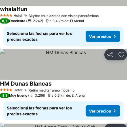
whala!fun
Ver precios
Hotel
Skybar en la azotea con vistas panorámicas
Ver precios
4 Estrellas
8,7
Excelente
2.242
a 0.4 km de: El Arenal
Seleccioná las fechas para ver los
Ver precios
precios exactos
Compartir
Añ
HM Dunas Blancas
Ver precios
Hotel
Retiro mediterráneo moderno
Ver precios
4 Estrellas
8,1
Muy bueno
3.296
a 0.6 km de: El Arenal
Seleccioná las fechas para ver los
Ver precios
precios exactos