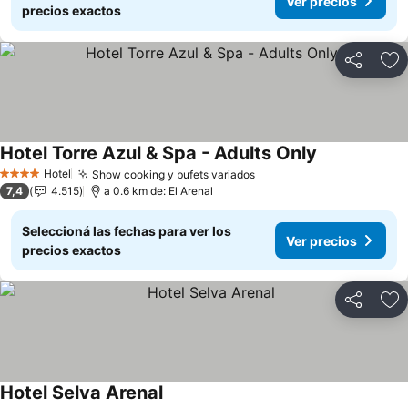
Ver precios
precios exactos
Compartir
Añ
Hotel Torre Azul & Spa - Adults Only
Ver precios
Hotel
Show cooking y bufets variados
Ver precios
4 Estrellas
7,4
4.515
a 0.6 km de: El Arenal
Seleccioná las fechas para ver los
Ver precios
precios exactos
Compartir
Añ
Hotel Selva Arenal
Ver precios