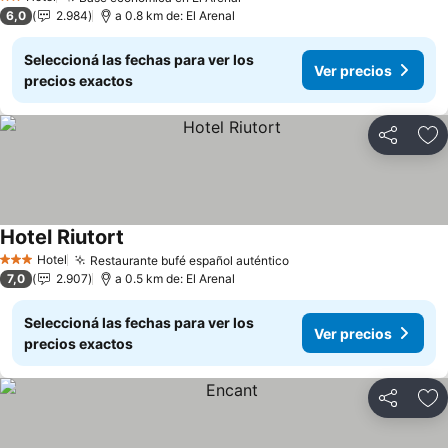
Ver precios
2 Estrellas
6,0
2.984
a 0.8 km de: El Arenal
Seleccioná las fechas para ver los
Ver precios
precios exactos
Compartir
Añ
Hotel Riutort
Ver precios
Hotel
Restaurante bufé español auténtico
Ver precios
3 Estrellas
7,0
2.907
a 0.5 km de: El Arenal
Seleccioná las fechas para ver los
Ver precios
precios exactos
Compartir
Añ