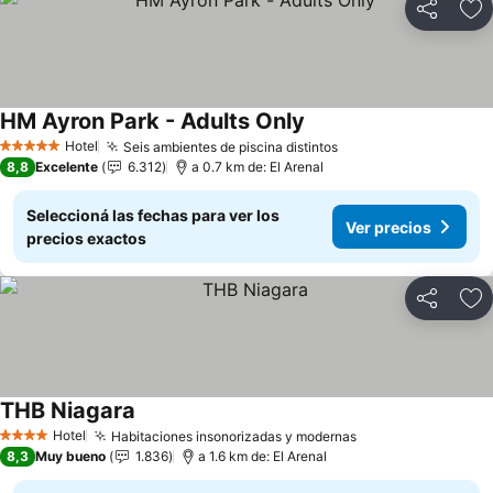
Compartir
Añ
HM Ayron Park - Adults Only
Ver precios
Hotel
Seis ambientes de piscina distintos
Ver precios
5 Estrellas
8,8
Excelente
6.312
a 0.7 km de: El Arenal
Seleccioná las fechas para ver los
Ver precios
precios exactos
Compartir
Añ
THB Niagara
Ver precios
Hotel
Habitaciones insonorizadas y modernas
Ver precios
4 Estrellas
8,3
Muy bueno
1.836
a 1.6 km de: El Arenal