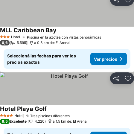
Compartir
Añ
MLL Caribbean Bay
Ver precios
Hotel
Piscina en la azotea con vistas panorámicas
Ver precios
3 Estrellas
6,6
5.595
a 0.3 km de: El Arenal
Seleccioná las fechas para ver los
Ver precios
precios exactos
Compartir
Añ
Hotel Playa Golf
Ver precios
Hotel
Tres piscinas diferentes
Ver precios
4 Estrellas
8,5
Excelente
4.220
a 1.5 km de: El Arenal