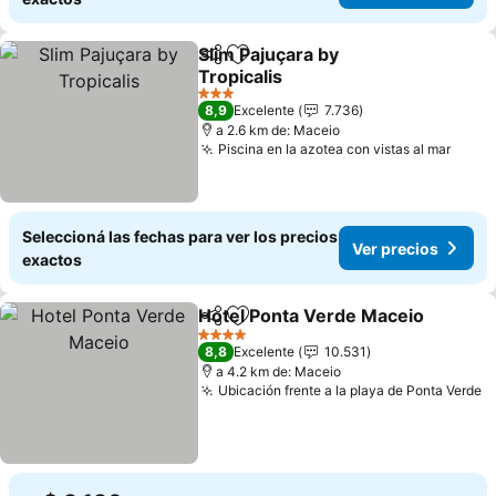
Slim Pajuçara by
Compartir
Añadir a favoritos
Tropicalis
3 Estrellas
8,9
Excelente
7.736
a 2.6 km de: Maceio
Piscina en la azotea con vistas al mar
Seleccioná las fechas para ver los precios
Ver precios
exactos
Hotel Ponta Verde Maceio
Compartir
Añadir a favoritos
4 Estrellas
8,8
Excelente
10.531
a 4.2 km de: Maceio
Ubicación frente a la playa de Ponta Verde