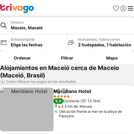
Favoritos
Iniciar 
Me
Destino
Maceio, Maceió
Entrada/salida
Huéspedes, habitaciones
Elige las fechas
2 huéspedes, 1 habitación
Ordenar
Filtrar
Mapa
Alojamientos en Maceió cerca de Maceio
(Maceió, Brasil)
Cómo influyen los pagos en los resultados
Meridiano Hotel
Compartir
Añadir a favoritos
5 Estrellas
9,0
Excelente
13.744
a 2.3 km de: Maceio
Ubicación frente al mar en la playa de
Pajuçara