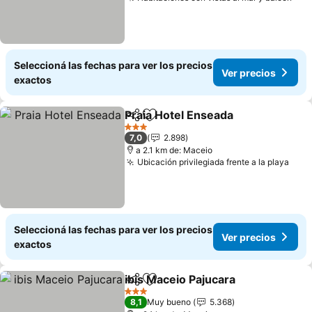
Seleccioná las fechas para ver los precios
Ver precios
exactos
Praia Hotel Enseada
Compartir
Añadir a favoritos
3 Estrellas
7,0
2.898
a 2.1 km de: Maceio
Ubicación privilegiada frente a la playa
Seleccioná las fechas para ver los precios
Ver precios
exactos
ibis Maceio Pajucara
Compartir
Añadir a favoritos
3 Estrellas
8,1
Muy bueno
5.368