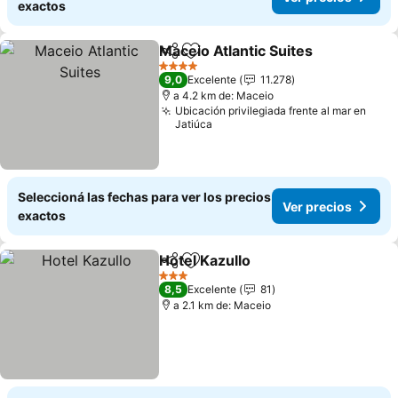
exactos
Maceio Atlantic Suites
Compartir
Añadir a favoritos
4 Estrellas
9,0
Excelente
11.278
a 4.2 km de: Maceio
Ubicación privilegiada frente al mar en
Jatiúca
Seleccioná las fechas para ver los precios
Ver precios
exactos
Hotel Kazullo
Compartir
Añadir a favoritos
3 Estrellas
8,5
Excelente
81
a 2.1 km de: Maceio