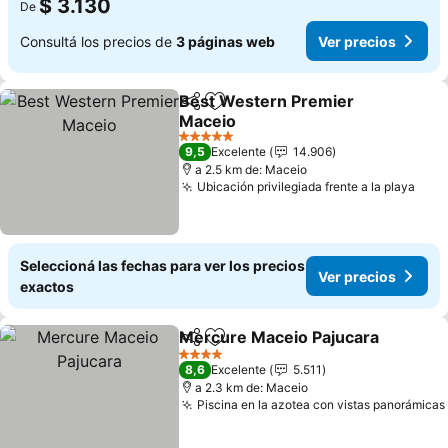
$ 3.130
De
Consultá los precios de
3 páginas web
Ver precios
Best Western Premier
Compartir
Añadir a favoritos
Maceio
5 Estrellas
9,5
Excelente
14.906
a 2.5 km de: Maceio
Ubicación privilegiada frente a la playa
Seleccioná las fechas para ver los precios
Ver precios
exactos
Mercure Maceio Pajucara
Compartir
Añadir a favoritos
4 Estrellas
8,6
Excelente
5.511
a 2.3 km de: Maceio
Piscina en la azotea con vistas panorámicas