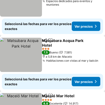
Espacios dedicados para eventos y
reuniones
Seleccioná las fechas para ver los precios
Ver precios
exactos
Matsubara Acqua Park
Compartir
Añadir a favoritos
Hotel
3 Estrellas
7,5
Bueno
7.581
a 5.8 km de: Maceio
Habitaciones con vistas al mar y balcón
Seleccioná las fechas para ver los precios
Ver precios
exactos
Maceió Mar Hotel
Compartir
Añadir a favoritos
4 Estrellas
8,8
Excelente
14.917