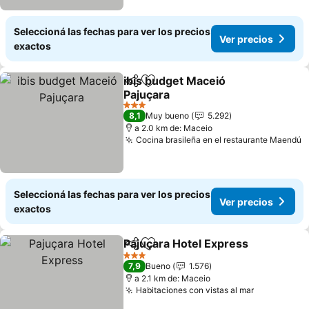
Seleccioná las fechas para ver los precios
Ver precios
exactos
ibis budget Maceió
Compartir
Añadir a favoritos
Pajuçara
3 Estrellas
8,1
Muy bueno
5.292
a 2.0 km de: Maceio
Cocina brasileña en el restaurante Maendú
Seleccioná las fechas para ver los precios
Ver precios
exactos
Pajuçara Hotel Express
Compartir
Añadir a favoritos
3 Estrellas
7,9
Bueno
1.576
a 2.1 km de: Maceio
Habitaciones con vistas al mar