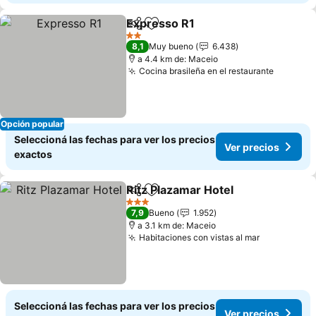
Expresso R1
Compartir
Añadir a favoritos
2 Estrellas
8,1
Muy bueno
6.438
a 4.4 km de: Maceio
Cocina brasileña en el restaurante
Opción popular
Seleccioná las fechas para ver los precios
Ver precios
exactos
Ritz Plazamar Hotel
Compartir
Añadir a favoritos
3 Estrellas
7,9
Bueno
1.952
a 3.1 km de: Maceio
Habitaciones con vistas al mar
Seleccioná las fechas para ver los precios
Ver precios