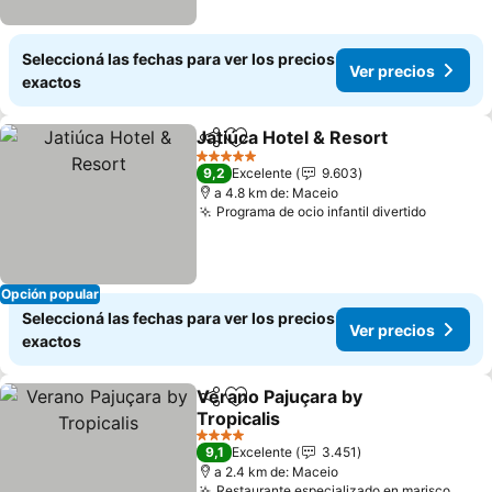
Seleccioná las fechas para ver los precios
Ver precios
exactos
Jatiúca Hotel & Resort
Compartir
Añadir a favoritos
5 Estrellas
9,2
Excelente
9.603
a 4.8 km de: Maceio
Programa de ocio infantil divertido
Opción popular
Seleccioná las fechas para ver los precios
Ver precios
exactos
Verano Pajuçara by
Compartir
Añadir a favoritos
Tropicalis
4 Estrellas
9,1
Excelente
3.451
a 2.4 km de: Maceio
Restaurante especializado en marisco