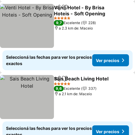
Venti Hotel - By Brisa
Compartir
Añadir a favoritos
Hoteis - Soft Opening
5 Estrellas
9,7
Excelente
228
a 2.3 km de: Maceio
Seleccioná las fechas para ver los precios
Ver precios
exactos
Sais Beach Living Hotel
Compartir
Añadir a favoritos
5 Estrellas
9,6
Excelente
337
a 2.1 km de: Maceio
Seleccioná las fechas para ver los precios
Ver precios
exactos