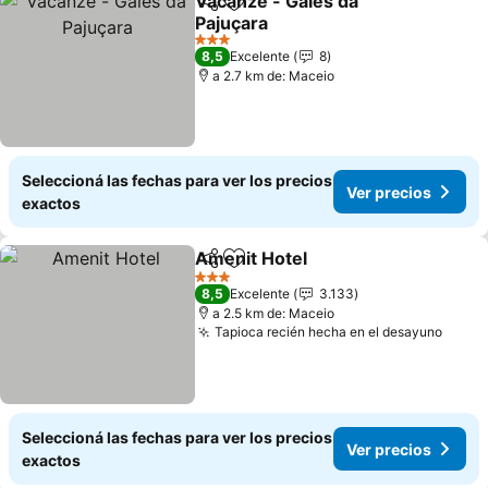
Vacanze - Gales da
Compartir
Añadir a favoritos
Pajuçara
3 Estrellas
8,5
Excelente
8
a 2.7 km de: Maceio
Seleccioná las fechas para ver los precios
Ver precios
exactos
Amenit Hotel
Compartir
Añadir a favoritos
3 Estrellas
8,5
Excelente
3.133
a 2.5 km de: Maceio
Tapioca recién hecha en el desayuno
Seleccioná las fechas para ver los precios
Ver precios
exactos