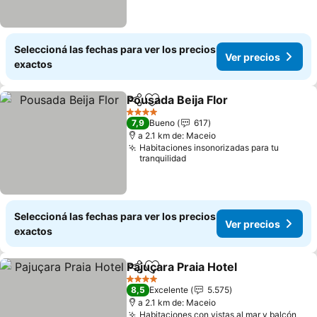
Seleccioná las fechas para ver los precios
Ver precios
exactos
Pousada Beija Flor
Compartir
Añadir a favoritos
4 Estrellas
7,9
Bueno
617
a 2.1 km de: Maceio
Habitaciones insonorizadas para tu
tranquilidad
Seleccioná las fechas para ver los precios
Ver precios
exactos
Pajuçara Praia Hotel
Compartir
Añadir a favoritos
4 Estrellas
8,5
Excelente
5.575
a 2.1 km de: Maceio
Habitaciones con vistas al mar y balcón