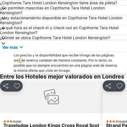
King's Cross Station
Aeropuerto de Londres-Heathrow
¿Copthorne Tara Hotel London Kensington tiene área de pileta?
¿Se permiten mascotas en Copthorne Tara Hotel London
Kensington (Olympia) Metro Station
Pimlico
Kensington?
¿Hay estacionamiento disponible en Copthorne Tara Hotel London
Picadilly Circus Station
Covent Garden
Kensington?
Torre de Londres
Tower Bridge
¿A qué hora es el check-in y check-out en Copthorne Tara Hotel
London Kensington?
City de Londres
Heathrow Terminal 5 Metro Station
¿Dónde se ubica Copthorne Tara Hotel London Kensington?
Aeropuerto de Londres - Gatwick
Westfield London
Ver más
Mayfair
Disney Store
Los precios y la disponibilidad que recibe trivago de las páginas
Palladium
Plaza Trafalgar
web de reserva cambian de manera constante. Por lo tanto, es
posible que no siempre encuentres en una página web de reserva
Kennington
Aldgate East Metro Station
la misma oferta que viste en trivago.
Entre los Hoteles mejor valorados en Londres
The Old Truman Brewery
Estadio de Wembley
ExCeL
Compartir
Añadir a favoritos
Compartir
Aña
Hotel
Hotel
3 Estrellas
4 Estrellas
Travelodge London Kings Cross Royal Scot
Strand P