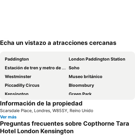
Echa un vistazo a atracciones cercanas
Ampliar mapa
Paddington
London Paddington Station
Estación de tren y metro de Victoria
Soho
Westminster
Museo británico
Piccadilly Circus
Bloomsbury
Kensington
Green Park
Información de la propiedad
Leicester Square
The Wars of the Roses at Tower of London
Scarsdale Place, Londres, W85SY, Reino Unido
Torre del Reloj - Big Ben
St Pancras Station
Ver más
Hyde Park
Notting Hill
Preguntas frecuentes sobre Copthorne Tara
Marylebone Metro Station
St Pancras
Hotel London Kensington