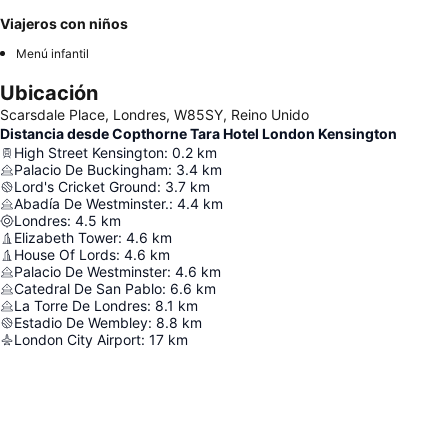
Viajeros con niños
Menú infantil
Ubicación
Scarsdale Place, Londres, W85SY, Reino Unido
Distancia desde Copthorne Tara Hotel London Kensington
High Street Kensington
:
0.2
km
Palacio De Buckingham
:
3.4
km
Lord's Cricket Ground
:
3.7
km
Abadía De Westminster.
:
4.4
km
Londres
:
4.5
km
Elizabeth Tower
:
4.6
km
House Of Lords
:
4.6
km
Palacio De Westminster
:
4.6
km
Catedral De San Pablo
:
6.6
km
La Torre De Londres
:
8.1
km
Estadio De Wembley
:
8.8
km
London City Airport
:
17
km