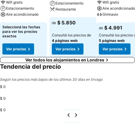
Wifi gratis
Wifi gratis
Estacionamiento
Estacionamiento
Aire acondicionado
Restaurante
Aire acondicionado
Gimnasio
Ver precios
$ 5.850
de
Ver precios
Ver precios
Seleccioná las fechas
$ 4.991
de
para ver los precios
Consultá los precios de
Consultá los precios 
exactos
4 páginas web
5 páginas web
Ver precios
Ver precios
Ver precios
Ver todos los alojamientos en Londres
Tendencia del precio
Según los precios más bajos de los últimos 30 días en trivago
$ 0
$ 0
$ 0