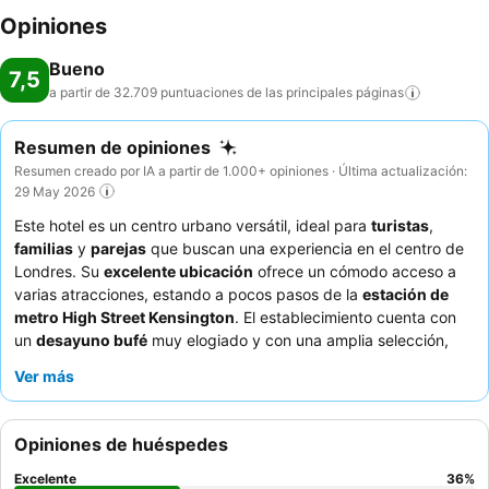
Opiniones
Bueno
7,5
a partir de 32.709 puntuaciones de las principales
páginas
Resumen de opiniones
Resumen creado por IA a partir de 1.000+ opiniones · Última actualización:
29 May 2026
Este hotel es un centro urbano versátil, ideal para
turistas
,
familias
y
parejas
que buscan una experiencia en el centro de
Londres. Su
excelente ubicación
ofrece un cómodo acceso a
varias atracciones, estando a pocos pasos de la
estación de
metro High Street Kensington
. El establecimiento cuenta con
un
desayuno bufé
muy elogiado y con una amplia selección,
que satisface diversos gustos. Los huéspedes elogian
Ver más
constantemente al
personal, que es amable y servicial
, y que
se dedica a garantizar una estancia agradable. Para aquellos
que buscan una experiencia más tranquila, se recomienda
Opiniones de huéspedes
solicitar una habitación con vistas al jardín.
Excelente
36
%