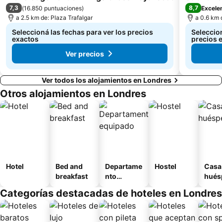
7,3
8,7
(
16.850 puntuaciones
)
Excele
a 2.5 km de: Plaza Trafalgar
a 0.6 km 
Seleccioná las fechas para ver los precios
Seleccion
exactos
precios 
Ver precios
Ver todos los alojamientos en Londres
Otros alojamientos en Londres
Hotel
Bed and
Departame
Hostel
Casa
breakfast
nto
hués
equipado
Categorías destacadas de hoteles en Londres