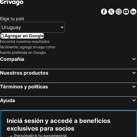
Facebook
Twitter
Insta
Yo
Elige tu país
Agregar en Google
Encontrá nuestros resultados
fácilmente: agregá trivago como
fuente preferida en Google.
Compañía
Nuestros productos
Términos y políticas
Ayuda
Iniciá sesión y accedé a beneficios
exclusivos para socios
Personalizá tu experiencia