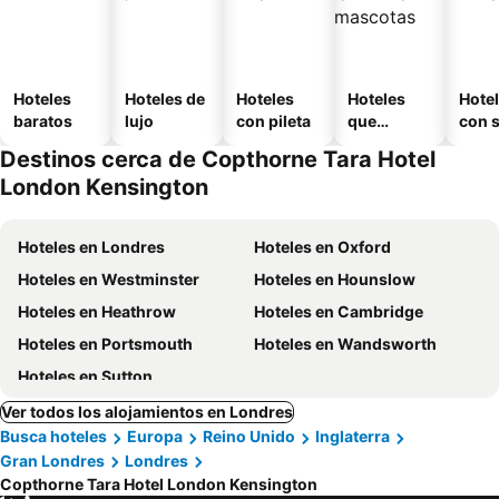
Hoteles
Hoteles de
Hoteles
Hoteles
Hote
baratos
lujo
con pileta
que
con 
aceptan
Destinos cerca de Copthorne Tara Hotel
mascotas
London Kensington
Hoteles en Londres
Hoteles en Oxford
Hoteles en Westminster
Hoteles en Hounslow
Hoteles en Heathrow
Hoteles en Cambridge
Hoteles en Portsmouth
Hoteles en Wandsworth
Hoteles en Sutton
Ver todos los alojamientos en Londres
Busca hoteles
Europa
Reino Unido
Inglaterra
Gran Londres
Londres
Copthorne Tara Hotel London Kensington