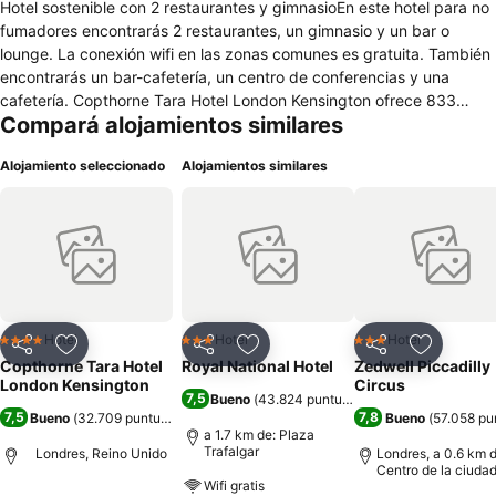
Hotel sostenible con 2 restaurantes y gimnasioEn este hotel para no
fumadores encontrarás 2 restaurantes, un gimnasio y un bar o
lounge. La conexión wifi en las zonas comunes es gratuita. También
encontrarás un bar-cafetería, un centro de conferencias y una
cafetería. Copthorne Tara Hotel London Kensington ofrece 833
Compará alojamientos similares
alojamientos con caja fuerte (cabe un portátil) y cafetera y tetera.
Se ofrece una televisión de pantalla plana con canales por satélite.
Alojamiento seleccionado
Alojamientos similares
Los baños están equipados con ducha y bañera combinadas,
artículos de higiene personal gratuitos y secador de pelo. Este hotel
en Londres ofrece acceso a Internet por cable y wifi gratis. Los
servicios para las personas de negocios incluyen escritorio y
teléfono. Se ofrece servicio de limpieza todos los días y es posible
solicitar juegos de cama hipoalergénicos. Los servicios de ocio y
esparcimiento en este hotel incluyen gimnasio.
Hotel
Hotel
Hotel
4 Estrellas
3 Estrellas
3 Estrellas
Compartir
Añadir a favoritos
Compartir
Añadir a favoritos
Compartir
Añadir a 
Copthorne Tara Hotel
Royal National Hotel
Zedwell Piccadilly
London Kensington
Circus
7,5
Bueno
(
43.824 puntuaciones
)
7,5
7,8
Bueno
(
32.709 puntuaciones
)
Bueno
(
57.058 pu
a 1.7 km de: Plaza
Trafalgar
Londres, Reino Unido
Londres, a 0.6 km d
Centro de la ciuda
Wifi gratis