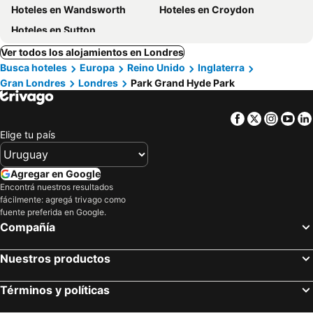
Hoteles en Wandsworth
Hoteles en Croydon
Hoteles en Sutton
Ver todos los alojamientos en Londres
Busca hoteles
Europa
Reino Unido
Inglaterra
Gran Londres
Londres
Park Grand Hyde Park
Facebook
Twitter
Insta
Yo
Elige tu país
Agregar en Google
Encontrá nuestros resultados
fácilmente: agregá trivago como
fuente preferida en Google.
Compañía
Nuestros productos
Términos y políticas