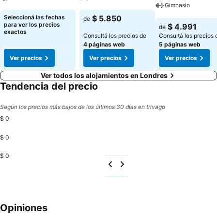
Gimnasio
Ver precios
Ver precios
Seleccioná las fechas
$ 5.850
de
Ver precios
para ver los precios
$ 4.991
de
exactos
Consultá los precios de
Consultá los precios 
4 páginas web
5 páginas web
Ver precios
Ver precios
Ver precios
Ver todos los alojamientos en Londres
Tendencia del precio
Según los precios más bajos de los últimos 30 días en trivago
$ 0
$ 0
$ 0
Opiniones