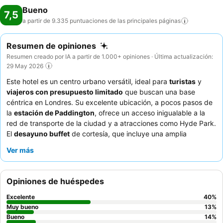
Bueno
7,5
a partir de 9.335 puntuaciones de las principales
páginas
Resumen de opiniones
Resumen creado por IA a partir de 1.000+ opiniones · Última actualización:
29 May 2026
Este hotel es un centro urbano versátil, ideal para
turistas
y
viajeros con presupuesto limitado
que buscan una base
céntrica en Londres. Su excelente ubicación, a pocos pasos de
la
estación de Paddington
, ofrece un acceso inigualable a la
red de transporte de la ciudad y a atracciones como Hyde Park.
El
desayuno buffet
de cortesía, que incluye una amplia
selección de fruta fresca y una opción de desayuno inglés
Ver más
completo, es un punto destacado constante. Los huéspedes
elogian constantemente al
equipo de recepción
por su
excepcional calidez y eficiencia, a menudo haciendo todo lo
Opiniones de huéspedes
posible para ayudar con las solicitudes. Para una experiencia
más tranquila, considere solicitar una habitación con vistas al
Excelente
40
%
jardín.
Muy bueno
13
%
Bueno
14
%