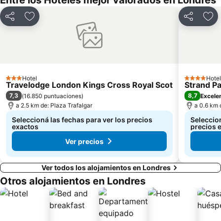
Entre los Hoteles mejor valorados en Londres
Kennington
Aldgate East Metro Station
Compartir
Añadir a favoritos
Compartir
Aña
The Old Truman Brewery
Estadio de Wembley
ExCeL
Hotel
Hotel
3 Estrellas
4 Estrellas
Travelodge London Kings Cross Royal Scot
Strand P
7,3
8,7
(
16.850 puntuaciones
)
Excele
a 2.5 km de: Plaza Trafalgar
a 0.6 km 
Seleccioná las fechas para ver los precios
Seleccion
exactos
precios 
Ver precios
Ver todos los alojamientos en Londres
Otros alojamientos en Londres