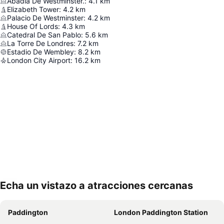
Abadía De Westminster.
:
4.1
km
Elizabeth Tower
:
4.2
km
Palacio De Westminster
:
4.2
km
House Of Lords
:
4.3
km
Catedral De San Pablo
:
5.6
km
La Torre De Londres
:
7.2
km
Estadio De Wembley
:
8.2
km
London City Airport
:
16.2
km
Echa un vistazo a atracciones cercanas
Ampliar mapa
Paddington
London Paddington Station