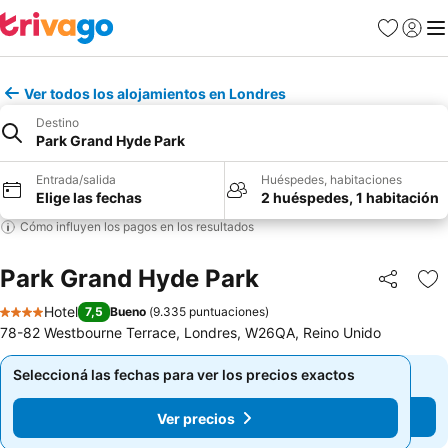
Favoritos
Iniciar 
Me
Ver todos los alojamientos en Londres
Destino
Park Grand Hyde Park
Entrada/salida
Huéspedes, habitaciones
Elige las fechas
2 huéspedes, 1 habitación
Cómo influyen los pagos en los resultados
Park Grand Hyde Park
Compartir
Añ
Hotel
7,5
Bueno
(
9.335 puntuaciones
)
4 Estrellas
78-82 Westbourne Terrace, Londres, W26QA, Reino Unido
Seleccioná las fechas para ver los precios exactos
Seleccioná las fechas para ver los precios exactos
Ver precios
Ver precios