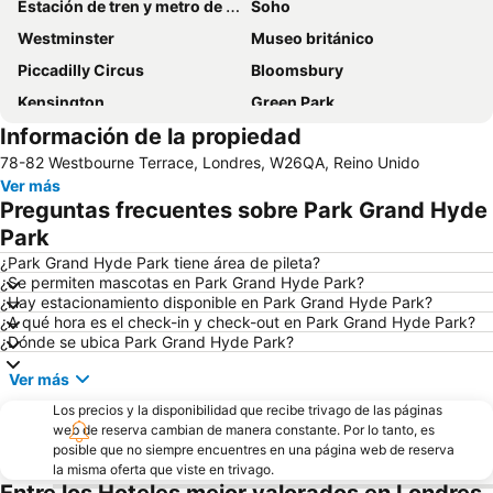
Estación de tren y metro de Victoria
Soho
Westminster
Museo británico
Piccadilly Circus
Bloomsbury
Kensington
Green Park
Información de la propiedad
Leicester Square
The Wars of the Roses at Tower of London
78-82 Westbourne Terrace, Londres, W26QA, Reino Unido
St Pancras Station
Torre del Reloj - Big Ben
Ver más
Hyde Park
Notting Hill
Preguntas frecuentes sobre Park Grand Hyde
Marylebone Metro Station
St Pancras
Park
King's Cross Station
Aeropuerto de Londres-Heathrow
¿Park Grand Hyde Park tiene área de pileta?
¿Se permiten mascotas en Park Grand Hyde Park?
Kensington (Olympia) Metro Station
Picadilly Circus Station
¿Hay estacionamiento disponible en Park Grand Hyde Park?
¿A qué hora es el check-in y check-out en Park Grand Hyde Park?
Covent Garden
Pimlico
¿Dónde se ubica Park Grand Hyde Park?
Torre de Londres
City de Londres
Ver más
Tower Bridge
Heathrow Terminal 5 Metro Station
Los precios y la disponibilidad que recibe trivago de las páginas
Aeropuerto de Londres - Gatwick
Disney Store
web de reserva cambian de manera constante. Por lo tanto, es
posible que no siempre encuentres en una página web de reserva
Mayfair
Palladium
la misma oferta que viste en trivago.
Westfield London
Plaza Trafalgar