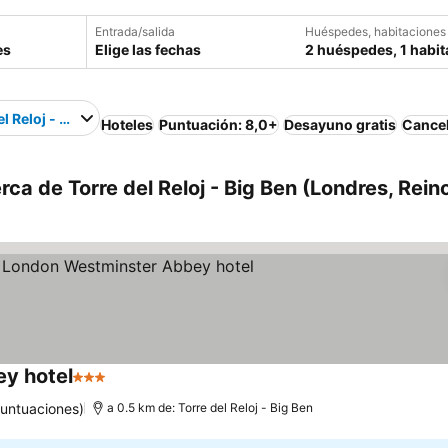
Entrada/salida
Huéspedes, habitaciones
Elige las fechas
2 huéspedes, 1 habit
l Reloj - Big Ben
Hoteles
Puntuación: 8,0+
Desayuno gratis
Cancel
ca de Torre del Reloj - Big Ben (Londres, Rein
y hotel
3 Estrellas
Ver precios
puntuaciones)
a 0.5 km de: Torre del Reloj - Big Ben