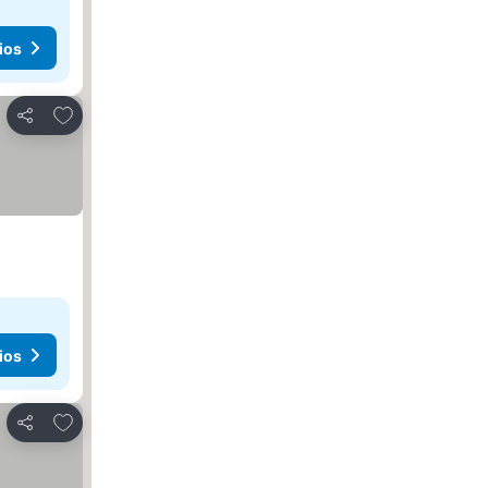
ios
Añadir a favoritos
Compartir
ios
Añadir a favoritos
Compartir