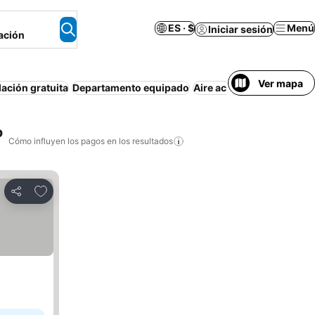
ES · $
Menú
Iniciar sesión
ación
Ver mapa
ación gratuita
Departamento equipado
Aire acondicionado
Wi-F
o
Cómo influyen los pagos en los resultados
Añadir a favoritos
Compartir