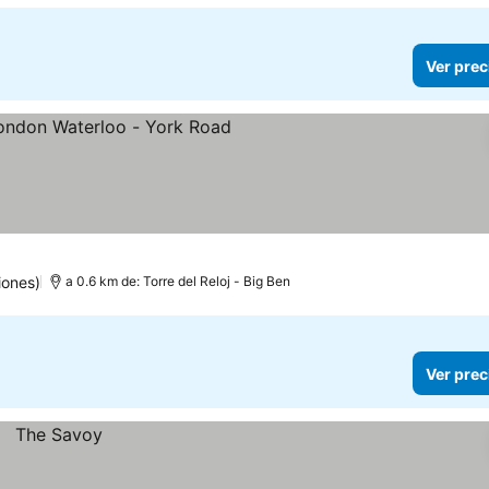
Ver prec
rellas
Ver precios
iones)
a 0.6 km de: Torre del Reloj - Big Ben
Ver prec