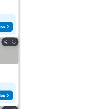
ios
Añadir a favoritos
Compartir
ios