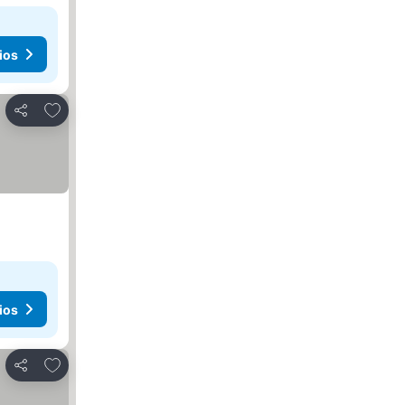
ios
Añadir a favoritos
Compartir
ios
Añadir a favoritos
Compartir