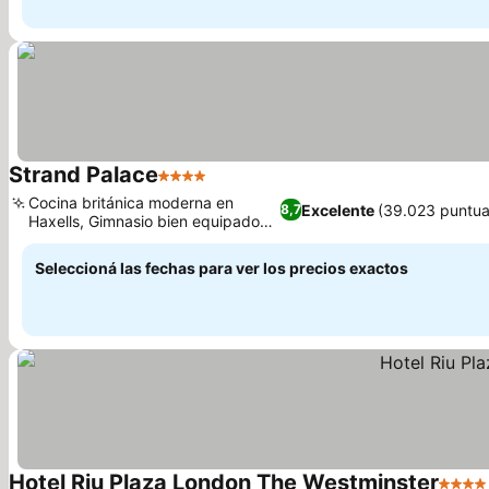
Strand Palace
4 Estrellas
Ver precios
Cocina británica moderna en
Excelente
(39.023 puntua
8,7
Haxells, Gimnasio bien equipado
Ver precios
en el sótano
Seleccioná las fechas para ver los precios exactos
Hotel Riu Plaza London The Westminster