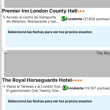
Premier Inn London County Hall
3 Estrellas
Ver precios
Acceso al centro de transporte
Excelente
(27.830 puntuac
8,7
de Waterloo, Restaurante y bar
Ver precios
Thyme
Seleccioná las fechas para ver los precios exactos
The Royal Horseguards Hotel
4 Estrellas
Ver precios
Vistas al Támesis y al London Eye,
Excelente
(19.167 puntuac
8,8
El galardonado One Twenty One
Ver precios
Two
Seleccioná las fechas para ver los precios exactos