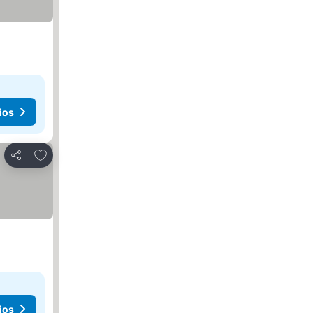
ios
Añadir a favoritos
Compartir
ios