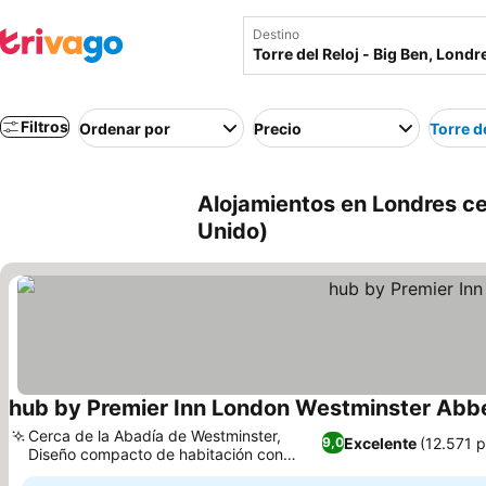
Destino
Filtros
Ordenar por
Precio
Torre de
Alojamientos en Londres cer
Unido)
hub by Premier Inn London Westminster Abbe
Cerca de la Abadía de Westminster,
Excelente
(12.571 
9,0
Diseño compacto de habitación con
Ver precios
tecnología inteligente