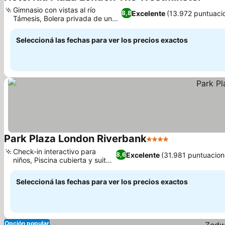
4 Estr
Gimnasio con vistas al río
Excelente
(13.972 puntuaci
8,8
Támesis, Bolera privada de una
Ver precios
sola pista
Seleccioná las fechas para ver los precios exactos
Park Plaza London Riverbank
4 Estrellas
Ver precios
Check-in interactivo para
Excelente
(31.981 puntuacion
8,6
niños, Piscina cubierta y suite
Ver precios
termal
Seleccioná las fechas para ver los precios exactos
Opción popular