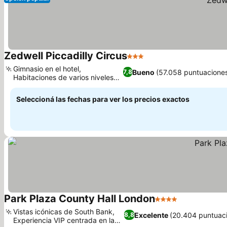
Zedwell Piccadilly Circus
3 Estrellas
Ver precios
Gimnasio en el hotel,
Bueno
(57.058 puntuacione
7,8
Habitaciones de varios niveles
Ver precios
para grupos
Seleccioná las fechas para ver los precios exactos
Park Plaza County Hall London
4 Estrellas
Ver precios
Vistas icónicas de South Bank,
Excelente
(20.404 puntuac
8,8
Experiencia VIP centrada en la