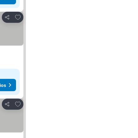
Añadir a favoritos
Compartir
ios
Añadir a favoritos
Compartir