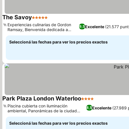
The Savoy
5 Estrellas
Ver precios
Experiencias culinarias de Gordon
Excelente
(21.577 punt
9,5
Ramsay, Bienvenida dedicada a
Ver precios
familias y niños
Seleccioná las fechas para ver los precios exactos
Park Plaza London Waterloo
4 Estrellas
Ver precios
Piscina cubierta con iluminación
Excelente
(27.989 
8,5
ambiental, Panorámicas de la ciudad
Ver precios
desde los pisos superiores
Seleccioná las fechas para ver los precios exactos