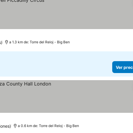
s)
a 1.3 km de: Torre del Reloj - Big Ben
Ver prec
iones)
a 0.6 km de: Torre del Reloj - Big Ben