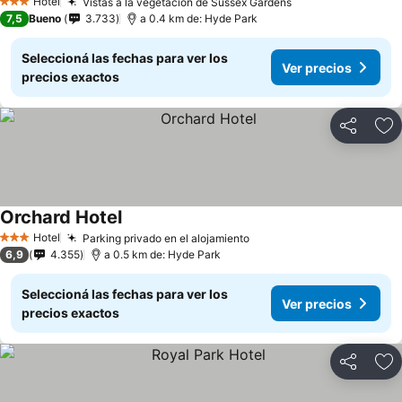
Hotel
Vistas a la vegetación de Sussex Gardens
Ver precios
3 Estrellas
7,5
Bueno
3.733
a 0.4 km de: Hyde Park
Seleccioná las fechas para ver los
Ver precios
precios exactos
Compartir
Añ
Orchard Hotel
Ver precios
Hotel
Parking privado en el alojamiento
Ver precios
3 Estrellas
6,9
4.355
a 0.5 km de: Hyde Park
Seleccioná las fechas para ver los
Ver precios
precios exactos
Compartir
Añ