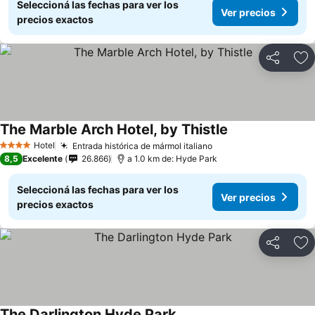
Seleccioná las fechas para ver los
Ver precios
precios exactos
Compartir
Añ
The Marble Arch Hotel, by Thistle
Ver precios
Hotel
Entrada histórica de mármol italiano
Ver precios
4 Estrellas
8,5
Excelente
26.866
a 1.0 km de: Hyde Park
Seleccioná las fechas para ver los
Ver precios
precios exactos
Compartir
Añ
The Darlington Hyde Park