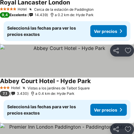
Royal Lancaster London
Ver precios
Hotel
Cerca de la estación de Paddington
Ver precios
5 Estrellas
9,4
Excelente
14.439
a 0.2 km de: Hyde Park
Seleccioná las fechas para ver los
Ver precios
precios exactos
Compartir
Añ
Abbey Court Hotel - Hyde Park
Ver precios
Hotel
Vistas a los jardines de Talbot Square
Ver precios
3 Estrellas
7,1
3.430
a 0.4 km de: Hyde Park
Seleccioná las fechas para ver los
Ver precios
precios exactos
Compartir
Añ