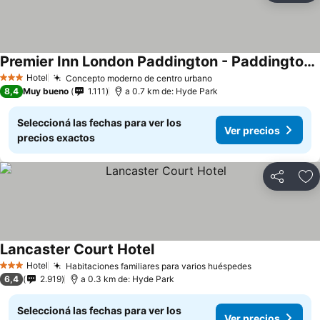
Premier Inn London Paddington - Paddington Station
Ver precios
Hotel
Concepto moderno de centro urbano
Ver precios
3 Estrellas
8,4
Muy bueno
1.111
a 0.7 km de: Hyde Park
Seleccioná las fechas para ver los
Ver precios
precios exactos
Compartir
Añ
Lancaster Court Hotel
Ver precios
Hotel
Habitaciones familiares para varios huéspedes
Ver precios
3 Estrellas
6,4
2.919
a 0.3 km de: Hyde Park
Seleccioná las fechas para ver los
Ver precios