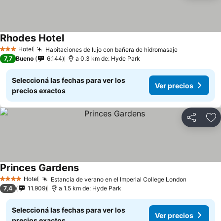
Rhodes Hotel
Ver precios
Hotel
Habitaciones de lujo con bañera de hidromasaje
Ver precios
3 Estrellas
7,7
Bueno
6.144
a 0.3 km de: Hyde Park
Seleccioná las fechas para ver los
Ver precios
precios exactos
Compartir
Añ
Princes Gardens
Ver precios
Hotel
Estancia de verano en el Imperial College London
Ver preci
4 Estrellas
7,4
11.909
a 1.5 km de: Hyde Park
Seleccioná las fechas para ver los
Ver precios
precios exactos