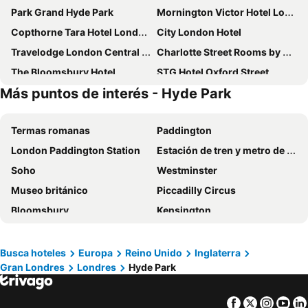
Park Grand Hyde Park
Mornington Victor Hotel London Belgravia
Copthorne Tara Hotel London Kensington
City London Hotel
Travelodge London Central City Road
Charlotte Street Rooms by News Hotel
The Bloomsbury Hotel
STG Hotel Oxford Street
Más puntos de interés - Hyde Park
Moxy London Piccadilly Circus
Alhambra Hotel
Assembly Leicester Square
a&o London Docklands Riverside
Termas romanas
Paddington
Grand Royale Hyde Park
Holiday Inn Express London - Greenwich By Ihg
London Paddington Station
Estación de tren y metro de Victoria
Premier Inn London Waterloo - York Road
Normandie Hotel
Soho
Westminster
ibis budget London Whitechapel - Brick Lane
Park Avenue Bayswater Inn Hyde Park
Museo británico
Piccadilly Circus
Kip Hotel
Marlin Waterloo
Bloomsbury
Kensington
Thistle Trafalgar - Leicester Square
Cromwell International Hotel
Green Park
Leicester Square
Gresham Hotel Bloomsbury
Ebury House Hotel
The Wars of the Roses at Tower of London
Torre del Reloj - Big Ben
Strand Palace
Hilton London Metropole
Busca hoteles
Europa
Reino Unido
Inglaterra
Gran Londres
Londres
Hyde Park
St Pancras Station
Hyde Park
Kings Cross Inn Hotel
Holiday Inn Express London - Ealing By Ihg
Marylebone Metro Station
Notting Hill
Mimi's Hotel Soho
Novotel London Waterloo
Facebook
Twitter
Insta
Yo