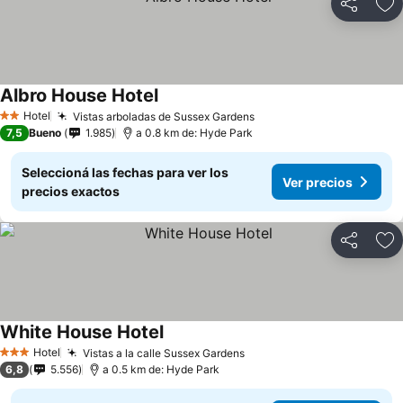
Compartir
Añ
Albro House Hotel
Ver precios
Hotel
Vistas arboladas de Sussex Gardens
Ver precios
2 Estrellas
7,5
Bueno
1.985
a 0.8 km de: Hyde Park
Seleccioná las fechas para ver los
Ver precios
precios exactos
Compartir
Añ
White House Hotel
Ver precios
Hotel
Vistas a la calle Sussex Gardens
Ver precios
3 Estrellas
6,8
5.556
a 0.5 km de: Hyde Park