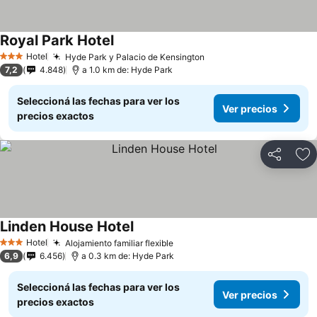
Royal Park Hotel
Ver precios
Hotel
Hyde Park y Palacio de Kensington
Ver precios
3 Estrellas
7,2
4.848
a 1.0 km de: Hyde Park
Seleccioná las fechas para ver los
Ver precios
precios exactos
Compartir
Añ
Linden House Hotel
Ver precios
Hotel
Alojamiento familiar flexible
Ver precios
3 Estrellas
6,9
6.456
a 0.3 km de: Hyde Park
Seleccioná las fechas para ver los
Ver precios
precios exactos