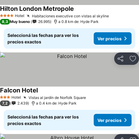
Hilton London Metropole
Ver precios
Hotel
Habitaciones executive con vistas al skyline
Ver precios
4 Estrellas
8,3
Muy bueno
26.995
a 0.8 km de: Hyde Park
Seleccioná las fechas para ver los
Ver precios
precios exactos
Compartir
Añ
Falcon Hotel
Ver precios
Hotel
Vistas al jardín de Norfolk Square
Ver precios
3 Estrellas
7,2
2.439
a 0.4 km de: Hyde Park
Seleccioná las fechas para ver los
Ver precios
precios exactos