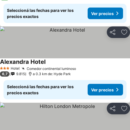
Seleccioná las fechas para ver los
Ver precios
precios exactos
Compartir
Añ
Alexandra Hotel
Ver precios
Hotel
Comedor continental luminoso
Ver precios
3 Estrellas
6,7
9.815
a 0.3 km de: Hyde Park
Seleccioná las fechas para ver los
Ver precios
precios exactos
Compartir
Añ