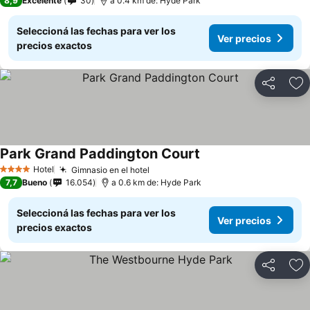
8,9
Excelente
30
a 0.4 km de: Hyde Park
Seleccioná las fechas para ver los
Ver precios
precios exactos
Compartir
Añ
Park Grand Paddington Court
Ver precios
Hotel
Gimnasio en el hotel
Ver precios
4 Estrellas
7,7
Bueno
16.054
a 0.6 km de: Hyde Park
Seleccioná las fechas para ver los
Ver precios
precios exactos
Compartir
Añ