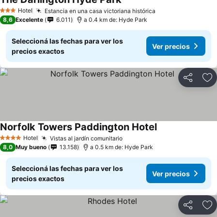
Ver precios
Hotel
Estancia en una casa victoriana histórica
Ver precios
3 Estrellas
8,6
Excelente
6.011
a 0.4 km de: Hyde Park
Seleccioná las fechas para ver los
Ver precios
precios exactos
Compartir
Añ
Norfolk Towers Paddington Hotel
Ver precios
Hotel
Vistas al jardín comunitario
Ver precios
4 Estrellas
8,0
Muy bueno
13.158
a 0.5 km de: Hyde Park
Seleccioná las fechas para ver los
Ver precios
precios exactos
Compartir
Añ