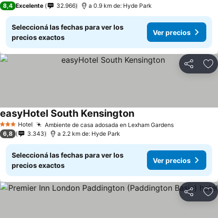
8,4
Excelente
32.966
a 0.9 km de: Hyde Park
Seleccioná las fechas para ver los
Ver precios
precios exactos
Compartir
Añ
easyHotel South Kensington
Ver precios
Hotel
Ambiente de casa adosada en Lexham Gardens
Ver precios
3 Estrellas
6,8
3.343
a 2.2 km de: Hyde Park
Seleccioná las fechas para ver los
Ver precios
precios exactos
Compartir
Añ