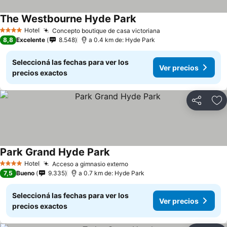
The Westbourne Hyde Park
Ver precios
Hotel
Concepto boutique de casa victoriana
Ver precios
4 Estrellas
8,8
Excelente
8.548
a 0.4 km de: Hyde Park
Seleccioná las fechas para ver los
Ver precios
precios exactos
Compartir
Añ
Park Grand Hyde Park
Ver precios
Hotel
Acceso a gimnasio externo
Ver precios
4 Estrellas
7,5
Bueno
9.335
a 0.7 km de: Hyde Park
Seleccioná las fechas para ver los
Ver precios
precios exactos