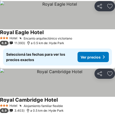
Compartir
Añ
Royal Eagle Hotel
Ver precios
Hotel
Encanto arquitectónico victoriano
Ver precios
3 Estrellas
6,8
11.393
a 0.5 km de: Hyde Park
Seleccioná las fechas para ver los
Ver precios
precios exactos
Compartir
Añ
Royal Cambridge Hotel
Ver precios
Hotel
Alojamiento familiar flexible
Ver precios
3 Estrellas
6,9
3.403
a 0.5 km de: Hyde Park