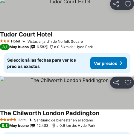
Compartir
Añ
Tudor Court Hotel
Ver precios
Hotel
Vistas al jardín de Norfolk Square
Ver precios
3 Estrellas
8,1
Muy bueno
6.582
a 0.5 km de: Hyde Park
Seleccioná las fechas para ver los
Ver precios
precios exactos
Compartir
Añ
The Chilworth London Paddington
Ver precios
Hotel
Santuario de bienestar en el sótano
Ver precios
5 Estrellas
8,3
Muy bueno
12.483
a 0.6 km de: Hyde Park