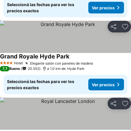
Seleccioná las fechas para ver los
Ver precios
precios exactos
Compartir
Añ
Grand Royale Hyde Park
Ver precios
Hotel
Elegante salón con paneles de madera
Ver precios
4 Estrellas
7,7
Bueno
20.552
a 1.0 km de: Hyde Park
Seleccioná las fechas para ver los
Ver precios
precios exactos
Compartir
Añ