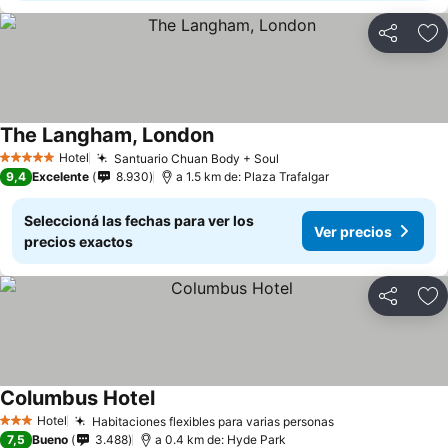
Compartir
Añ
The Langham, London
Ver precios
Hotel
Santuario Chuan Body + Soul
Ver precios
5 Estrellas
9,4
Excelente
8.930
a 1.5 km de: Plaza Trafalgar
Seleccioná las fechas para ver los
Ver precios
precios exactos
Compartir
Añ
Columbus Hotel
Ver precios
Hotel
Habitaciones flexibles para varias personas
Ver precios
3 Estrellas
7,5
Bueno
3.488
a 0.4 km de: Hyde Park