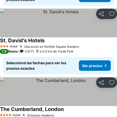
Compartir
Añ
St. David's Hotels
Ver precios
Hotel
Ubicación en Norfolk Square Gardens
Ver precios
3 Estrellas
7,9
Bueno
5.617
a 0.5 km de: Hyde Park
Seleccioná las fechas para ver los
Ver precios
precios exactos
Compartir
Añ
The Cumberland, London
Ver precios
Hotel
Gimnasio moderno
Ver precios
4 Estrellas