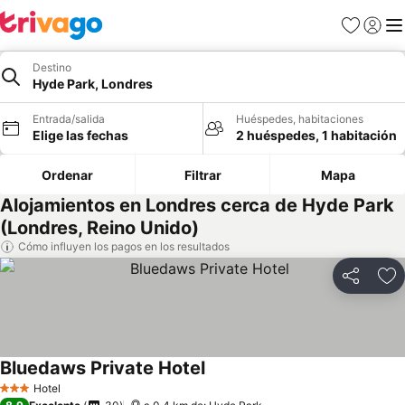
Favoritos
Iniciar 
Me
Destino
Hyde Park, Londres
Entrada/salida
Huéspedes, habitaciones
Elige las fechas
2 huéspedes, 1 habitación
Ordenar
Filtrar
Mapa
Alojamientos en Londres cerca de Hyde Park
(Londres, Reino Unido)
Cómo influyen los pagos en los resultados
Compartir
Añ
Bluedaws Private Hotel
Ver precios
Hotel
3 Estrellas