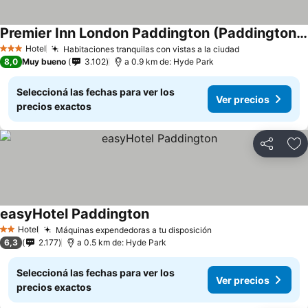
Premier Inn London Paddington (Paddington Basin) hotel
Ver precios
Hotel
Habitaciones tranquilas con vistas a la ciudad
Ver precios
3 Estrellas
8,0
Muy bueno
3.102
a 0.9 km de: Hyde Park
Seleccioná las fechas para ver los
Ver precios
precios exactos
Compartir
Añ
easyHotel Paddington
Ver precios
Hotel
Máquinas expendedoras a tu disposición
Ver precios
2 Estrellas
6,3
2.177
a 0.5 km de: Hyde Park
Seleccioná las fechas para ver los
Ver precios
precios exactos