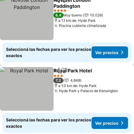
Novotel London
Compartir
Añadir a favoritos
Paddington
Ver precios
4 Estrellas
8,4
Muy bueno
10.026
a 1.1 km de: Hyde Park
Piscina cubierta climatizada
Ver precios
Seleccioná las fechas para ver los precios
Ver precios
exactos
Royal Park Hotel
Compartir
Añadir a favoritos
Ver preci
3 Estrellas
7,2
4.848
a 1.0 km de: Hyde Park
Hyde Park y Palacio de Kensington
Ver pre
Seleccioná las fechas para ver los precios
Ver precios
exactos