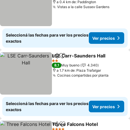
a 0.4 km de: Paddington
Vistas a la calle Sussex Gardens
Ver preci
Seleccioná las fechas para ver los precios
Ver precios
exactos
LSE Carr-Saunders Hall
Compartir
Añadir a favoritos
Ve
2 Estrellas
8,1
Muy bueno
4.340
a 1.7 km de: Plaza Trafalgar
Cocinas compartidas por planta
Ver preci
Seleccioná las fechas para ver los precios
Ver precios
exactos
Three Falcons Hotel
Compartir
Añadir a favoritos
Ver pr