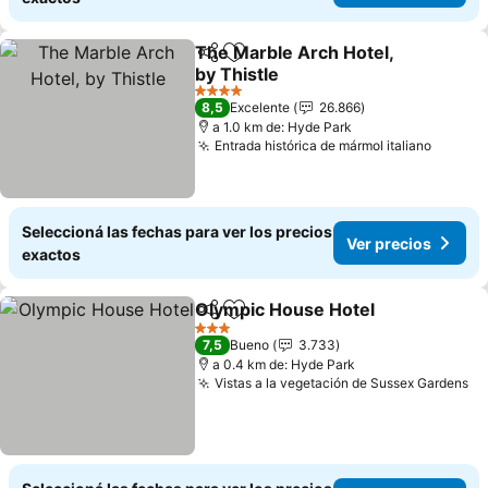
The Marble Arch Hotel,
Compartir
Añadir a favoritos
by Thistle
Ver precios
4 Estrellas
8,5
Excelente
26.866
a 1.0 km de: Hyde Park
Entrada histórica de mármol italiano
Ver pr
Seleccioná las fechas para ver los precios
Ver precios
exactos
Olympic House Hotel
Compartir
Añadir a favoritos
Ver p
3 Estrellas
7,5
Bueno
3.733
a 0.4 km de: Hyde Park
Vistas a la vegetación de Sussex Gardens
Ve