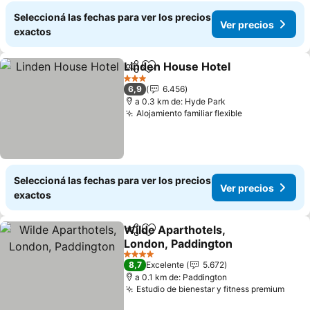
Seleccioná las fechas para ver los precios
Ver precios
exactos
Linden House Hotel
Compartir
Añadir a favoritos
Ver pr
3 Estrellas
6,9
6.456
a 0.3 km de: Hyde Park
Alojamiento familiar flexible
Ver precios
Seleccioná las fechas para ver los precios
Ver precios
exactos
Wilde Aparthotels,
Compartir
Añadir a favoritos
London, Paddington
Ver precios
4 Estrellas
8,7
Excelente
5.672
a 0.1 km de: Paddington
Estudio de bienestar y fitness premium
Ver 