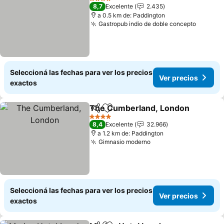
4 Estrellas
8,7
Excelente
2.435
a 0.5 km de: Paddington
Gastropub indio de doble concepto
Ver pre
Seleccioná las fechas para ver los precios
Ver precios
exactos
The Cumberland, London
Compartir
Añadir a favoritos
4 Estrellas
8,4
Excelente
32.966
a 1.2 km de: Paddington
Gimnasio moderno
Ver precios
Seleccioná las fechas para ver los precios
Ver precios
exactos