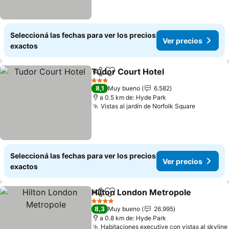
Seleccioná las fechas para ver los precios
Ver precios
exactos
Tudor Court Hotel
Compartir
Añadir a favoritos
Ver prec
3 Estrellas
8,1
Muy bueno
6.582
a 0.5 km de: Hyde Park
Vistas al jardín de Norfolk Square
Ver prec
Seleccioná las fechas para ver los precios
Ver precios
exactos
Hilton London Metropole
Compartir
Añadir a favoritos
V
4 Estrellas
8,3
Muy bueno
26.995
a 0.8 km de: Hyde Park
Habitaciones executive con vistas al skyline