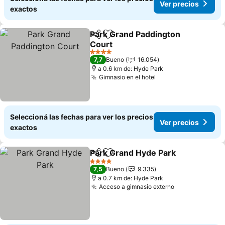
Ver precios
exactos
Park Grand Paddington
Compartir
Añadir a favoritos
Court
Ver precios
4 Estrellas
7,7
Bueno
16.054
a 0.6 km de: Hyde Park
Gimnasio en el hotel
Ver precios
Seleccioná las fechas para ver los precios
Ver precios
exactos
Park Grand Hyde Park
Compartir
Añadir a favoritos
Ver 
4 Estrellas
7,5
Bueno
9.335
a 0.7 km de: Hyde Park
Acceso a gimnasio externo
Ver precios