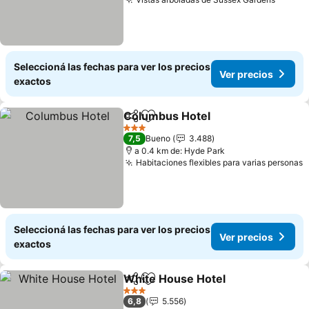
Ver pr
Seleccioná las fechas para ver los precios
Ver precios
exactos
Columbus Hotel
Compartir
Añadir a favoritos
Ver precio
3 Estrellas
7,5
Bueno
3.488
a 0.4 km de: Hyde Park
Habitaciones flexibles para varias personas
V
Seleccioná las fechas para ver los precios
Ver precios
exactos
White House Hotel
Compartir
Añadir a favoritos
Ver pre
3 Estrellas
6,8
5.556