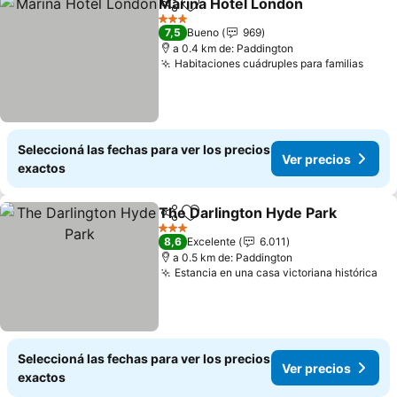
Marina Hotel London
Compartir
Añadir a favoritos
Ver p
3 Estrellas
7,5
Bueno
969
a 0.4 km de: Paddington
Habitaciones cuádruples para familias
Ver 
Seleccioná las fechas para ver los precios
Ver precios
exactos
The Darlington Hyde Park
Compartir
Añadir a favoritos
3 Estrellas
8,6
Excelente
6.011
a 0.5 km de: Paddington
Estancia en una casa victoriana histórica
Ve
Seleccioná las fechas para ver los precios
Ver precios
exactos