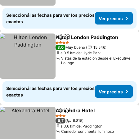
Seleccioná las fechas para ver los precios
Ver precios
exactos
Hilton London Paddington
Compartir
Añadir a favoritos
4 Estrellas
8,0
Muy bueno
15.546
a 0.5 km de: Hyde Park
Vistas de la estación desde el Executive
Lounge
Seleccioná las fechas para ver los precios
Ver precios
exactos
Alexandra Hotel
Compartir
Añadir a favoritos
Ver precio
3 Estrellas
6,7
9.815
a 0.6 km de: Paddington
Comedor continental luminoso
Ver precio