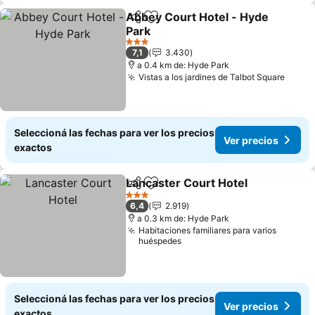
Abbey Court Hotel - Hyde
Compartir
Añadir a favoritos
Park
Ver precios
3 Estrellas
7,1
3.430
a 0.4 km de: Hyde Park
Vistas a los jardines de Talbot Square
Ver p
Seleccioná las fechas para ver los precios
Ver precios
exactos
Lancaster Court Hotel
Compartir
Añadir a favoritos
Ver 
3 Estrellas
6,4
2.919
a 0.3 km de: Hyde Park
Habitaciones familiares para varios
huéspedes
Seleccioná las fechas para ver los precios
Ver precios
exactos