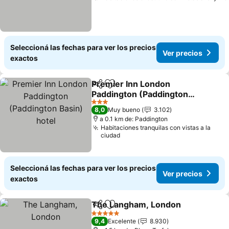
Seleccioná las fechas para ver los precios
Ver precios
exactos
Premier Inn London
Compartir
Añadir a favoritos
Paddington (Paddington
Basin) hotel
Ver precios
3 Estrellas
8,0
Muy bueno
3.102
a 0.1 km de: Paddington
Habitaciones tranquilas con vistas a la
ciudad
Seleccioná las fechas para ver los precios
Ver precios
exactos
The Langham, London
Compartir
Añadir a favoritos
Ver
5 Estrellas
9,4
Excelente
8.930