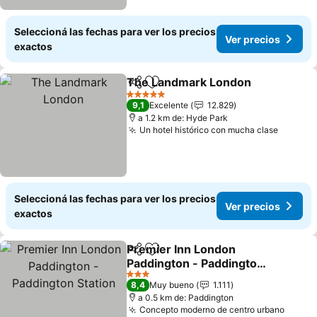
Seleccioná las fechas para ver los precios
Ver precios
exactos
The Landmark London
Compartir
Añadir a favoritos
Ver
5 Estrellas
9,1
Excelente
12.829
a 1.2 km de: Hyde Park
Un hotel histórico con mucha clase
Ver pre
Seleccioná las fechas para ver los precios
Ver precios
exactos
Premier Inn London
Compartir
Añadir a favoritos
Paddington - Paddington
Station
Ver precios
3 Estrellas
8,4
Muy bueno
1.111
a 0.5 km de: Paddington
Concepto moderno de centro urbano
Ver p