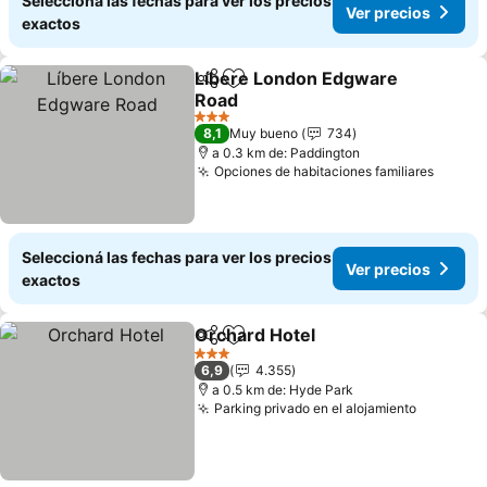
Seleccioná las fechas para ver los precios
Ver precios
exactos
Líbere London Edgware
Compartir
Añadir a favoritos
Road
Ver precios
3 Estrellas
8,1
Muy bueno
734
a 0.3 km de: Paddington
Opciones de habitaciones familiares
Ver pr
Seleccioná las fechas para ver los precios
Ver precios
exactos
Orchard Hotel
Compartir
Añadir a favoritos
Ver precios
3 Estrellas
6,9
4.355
a 0.5 km de: Hyde Park
Parking privado en el alojamiento
Ver prec