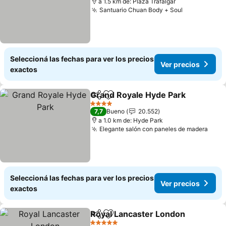
a 1.5 km de: Plaza Trafalgar
Santuario Chuan Body + Soul
Ver precios
Seleccioná las fechas para ver los precios
Ver precios
exactos
Grand Royale Hyde Park
Compartir
Añadir a favoritos
Ve
4 Estrellas
7,7
Bueno
20.552
a 1.0 km de: Hyde Park
Elegante salón con paneles de madera
Ver 
Seleccioná las fechas para ver los precios
Ver precios
exactos
Royal Lancaster London
Compartir
Añadir a favoritos
Ve