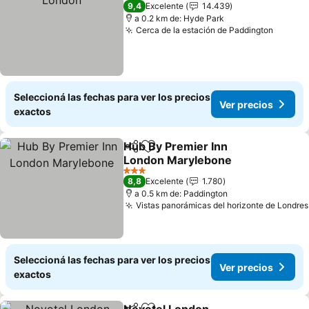
5 Estrellas
9,4
Excelente
14.439
a 0.2 km de: Hyde Park
Cerca de la estación de Paddington
Ver pr
Seleccioná las fechas para ver los precios
Ver precios
exactos
Hub By Premier Inn
Compartir
Añadir a favoritos
London Marylebone
Ver precios
3 Estrellas
8,8
Excelente
1.780
a 0.5 km de: Paddington
Vistas panorámicas del horizonte de Londres
Seleccioná las fechas para ver los precios
Ver precios
exactos