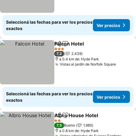
Seleccioná las fechas para ver los precios
Ver precios
exactos
Falcon Hotel
Compartir
Añadir a favoritos
Ver precios
3 Estrellas
7,2
2.439
a 0.4 km de: Hyde Park
Vistas al jardín de Norfolk Square
Ver prec
Seleccioná las fechas para ver los precios
Ver precios
exactos
Albro House Hotel
Compartir
Añadir a favoritos
Ver pre
2 Estrellas
7,5
Bueno
1.985
a 0.8 km de: Hyde Park
Vistas arboladas de Sussex Gardens