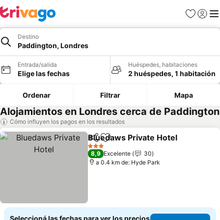
Favoritos
Iniciar 
Me
Destino
Paddington, Londres
Entrada/salida
Huéspedes, habitaciones
Elige las fechas
2 huéspedes, 1 habitación
Ordenar
Filtrar
Mapa
Alojamientos en Londres cerca de Paddington
Cómo influyen los pagos en los resultados
Bluedaws Private Hotel
Compartir
Añadir a favoritos
Ver
3 Estrellas
8,9
Excelente
30
a 0.4 km de: Hyde Park
Seleccioná las fechas para ver los precios