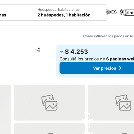
Huéspedes, habitaciones
ES · $
In
chas
2 huéspedes, 1 habitación
Cómo influyen los pagos en lo
Añadir a favoritos
$ 4.253
de
Compartir
Consultá los precios de
6 páginas we
Ver precios