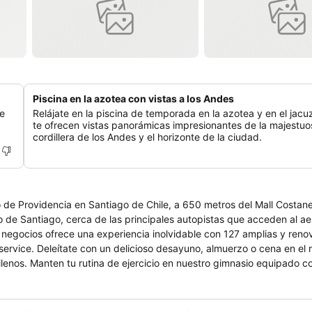
Piscina en la azotea con vistas a los Andes
ce
Relájate en la piscina de temporada en la azotea y en el jacu
te ofrecen vistas panorámicas impresionantes de la majestuo
cordillera de los Andes y el horizonte de la ciudad.
o de Providencia en Santiago de Chile, a 650 metros del Mall Costane
o de Santiago, cerca de las principales autopistas que acceden al ae
 negocios ofrece una experiencia inolvidable con 127 amplias y ren
m service. Deleítate con un delicioso desayuno, almuerzo o cena en el
chilenos. Manten tu rutina de ejercicio en nuestro gimnasio equipado 
sionantes vistas mientras te relajas tomando el sol en nuestra piscina.
invitados. Cada espacio cuenta con wifi, equipo audiovisual para h
go, hospédate en Four Points by Sheraton Santiago.