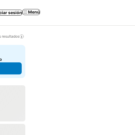
Menú
iciar sesión
s resultados
b