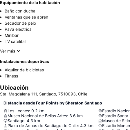
Equipamiento de la habitación
Baño con ducha
Ventanas que se abren
Secador de pelo
Pava eléctrica
Minibar
TV satelital
Ver más
Instalaciones deportivas
Alquiler de bicicletas
Fitness
Ubicación
Sta. Magdalena 111, Santiago, 7510093, Chile
Distancia desde Four Points by Sheraton Santiago
Los Leones
:
0.2
km
Museo Nacional de Bellas Artes
:
3.6
km
Estadio Santa
Santiago
:
4.3
km
Plaza de Armas de Santiago de Chile
:
4.3
km
Estadio Monum