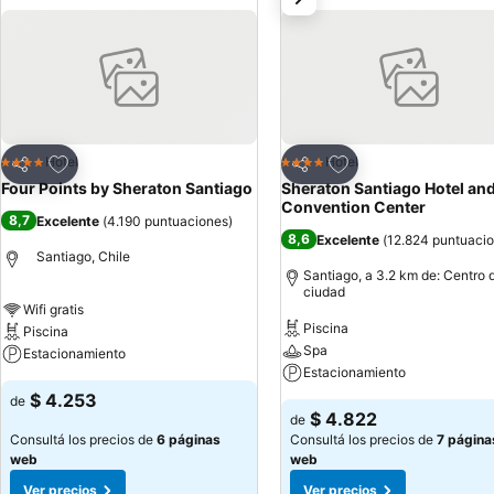
Añadir a favoritos
Añadir a favoritos
Hotel
Hotel
4 Estrellas
4 Estrellas
Compartir
Compartir
Four Points by Sheraton Santiago
Sheraton Santiago Hotel an
Convention Center
8,7
Excelente
(
4.190 puntuaciones
)
8,6
Excelente
(
12.824 puntuaci
Santiago, Chile
Santiago, a 3.2 km de: Centro d
ciudad
Wifi gratis
Piscina
Piscina
Spa
Estacionamiento
Estacionamiento
$ 4.253
de
$ 4.822
de
Consultá los precios de
6 páginas
Consultá los precios de
7 página
web
web
Ver precios
Ver precios