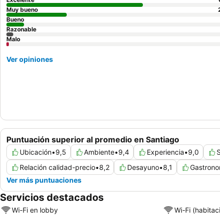
Muy bueno
Bueno
Razonable
Malo
Ver opiniones
Puntuación superior al promedio en Santiago
Ubicación
•
9,5
Ambiente
•
9,4
Experiencia
•
9,0
S
Relación calidad-precio
•
8,2
Desayuno
•
8,1
Gastrono
Ver más puntuaciones
Servicios destacados
Wi-Fi en lobby
Wi-Fi (habitac