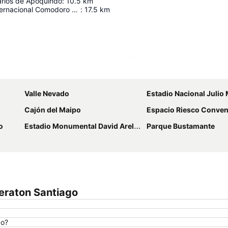
arlos de Apoquindo
:
10.5
km
Aeropuerto Internacional Comodoro Arturo Merino Benítez
:
17.5
km
Ampliar mapa
Valle Nevado
Estadio Nacional Julio Martíne
Cajón del Maipo
Espacio Riesco Conventio
o
Estadio Monumental David Arellano
Parque Bustamante
heraton Santiago
go?