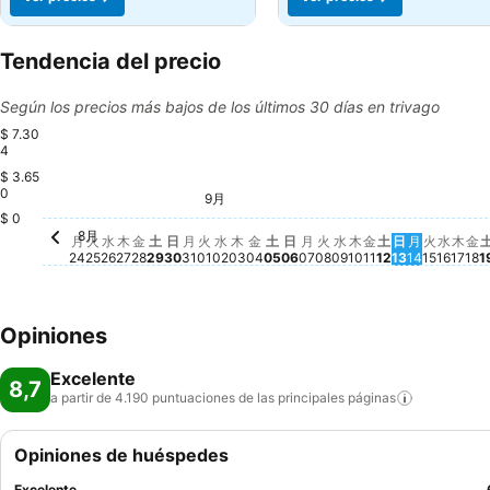
Tendencia del precio
Según los precios más bajos de los últimos 30 días en trivago
$ 7.30
4
$ 3.65
火, 9月 08
$ 7.003
0
日, 9月 06
$ 6.117
9月
木, 8月 27
$ 5.876
水, 9月 02
$ 5.870
火, 9月 01
$ 5.794
土, 9月 05
$ 5.672
土, 9月 12
$ 5.217
土, 8月 29
$ 4.986
$ 0
8月
月, 8月 24
No hay ningún precio disponible para esta fecha
火, 8月 25
No hay ningún precio disponible para esta fech
水, 8月 26
No hay ningún precio disponible para esta fe
金, 8月 28
No hay ningún precio disponible para esta
日, 8月 30
No hay ningún precio disponible para 
月, 8月 31
No hay ningún precio disponible par
木, 9月 03
No hay ningún precio disponib
金, 9月 04
No hay ningún precio dispon
月, 9月 07
No hay ningún precio 
水, 9月 09
No hay ningún pre
木, 9月 10
No hay ningún p
金, 9月 11
No hay ningún 
日, 9月 13
No hay nin
月, 9月 1
No hay n
火, 9月 
No hay 
水, 9
No ha
木, 
No 
金
No
月
火
水
木
金
土
日
月
火
水
木
金
土
日
月
火
水
木
金
土
日
月
火
水
木
金
24
25
26
27
28
29
30
31
01
02
03
04
05
06
07
08
09
10
11
12
13
14
15
16
17
18
1
Opiniones
Excelente
8,7
a partir de 4.190 puntuaciones de las principales
páginas
Opiniones de huéspedes
Excelente