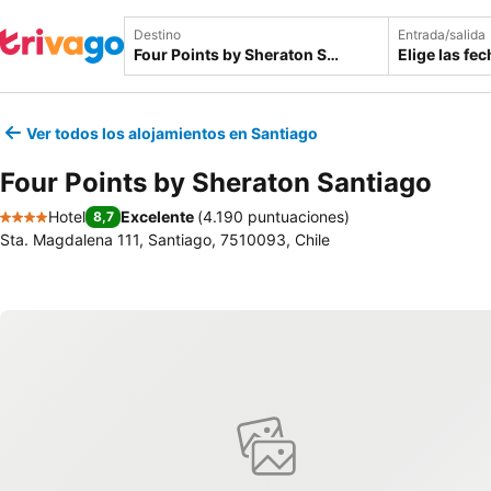
Destino
Entrada/salida
Elige las fe
Ver todos los alojamientos en Santiago
Four Points by Sheraton Santiago
Hotel
Excelente
(
4.190 puntuaciones
)
8,7
4 Estrellas
Sta. Magdalena 111, Santiago, 7510093, Chile