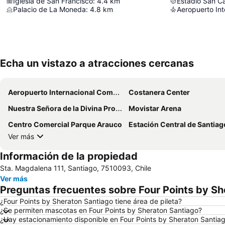
Iglesia de San Francisco
:
4.4
km
Estadio San C
Palacio de La Moneda
:
4.8
km
Echa un vistazo a atracciones cercanas
Aeropuerto Internacional Comodoro Arturo Merino Benítez
Costanera Center
Nuestra Señora de la Divina Providencia
Movistar Arena
Centro Comercial Parque Arauco
Estación Central de Santiag
Ver más
Información de la propiedad
Sta. Magdalena 111, Santiago, 7510093, Chile
Ver más
Preguntas frecuentes sobre Four Points by S
¿Four Points by Sheraton Santiago tiene área de pileta?
¿Se permiten mascotas en Four Points by Sheraton Santiago?
¿Hay estacionamiento disponible en Four Points by Sheraton Santia