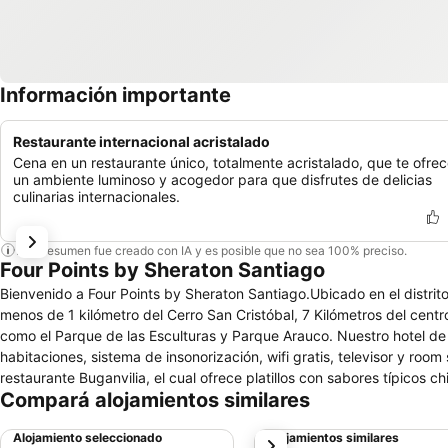
Información importante
Restaurante internacional acristalado
Cena en un restaurante único, totalmente acristalado, que te ofre
un ambiente luminoso y acogedor para que disfrutes de delicias
culinarias internacionales.
Este resumen fue creado con IA y es posible que no sea 100% preciso.
Four Points by Sheraton Santiago
Bienvenido a Four Points by Sheraton Santiago.Ubicado en el distrit
menos de 1 kilómetro del Cerro San Cristóbal, 7 Kilómetros del centr
como el Parque de las Esculturas y Parque Arauco. Nuestro hotel de
habitaciones, sistema de insonorización, wifi gratis, televisor y roo
restaurante Buganvilia, el cual ofrece platillos con sabores típicos 
Compará alojamientos similares
de cardio y pesas. Si prefieres estar al aire libre, disfruta de impre
evento o boda en nuestras cuatro salas con capacidad de hasta 200 
Alojamiento seleccionado
Alojamientos similares
siguiente
evento algo inolvidable. Sin importar la razón de tu visita a Santia