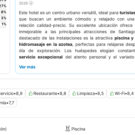
2026
27
%
8
%
Este hotel es un centro urbano versátil, ideal para
turista
3
%
que buscan un ambiente cómodo y relajado con una
1
%
relación calidad-precio. Su excelente ubicación ofrece
inmejorable a las principales atracciones de Santia
destacado de las instalaciones es la atractiva
piscina y
hidromasaje en la azotea
, perfectas para relajarse de
día de exploración. Los huéspedes elogian constan
servicio excepcional
del atento personal y el variado
calidad
desayuno bufé
, que incluye tortillas frescas y o
Ver más
gluten. Para una experiencia más tranquila, considere so
habitación con vistas al jardín.
ervicio
•
8,9
Restaurante
•
8,8
Limpieza
•
8,5
Wi-Fi
•
8,4
mía
•
7,7
ión)
Piscina