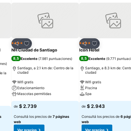
Añadir a favoritos
Añadir a favoritos
Hotel
Hotel
4 Estrellas
4 Estrellas
Compartir
Compartir
d
NH Ciudad de Santiago
Icon Hotel
8,5
8,5
Excelente
(
7.981 puntuaciones
)
Excelente
(
9.771 puntuac
ones
)
Santiago, a 2.1 km de: Centro de la
Santiago, a 8.3 km de: Centr
ciudad
ciudad
e la
Wifi gratis
Wifi gratis
Estacionamiento
Piscina
Mascotas permitidas
Spa
$ 2.739
$ 2.943
de
de
s
Consultá los precios de
7 páginas
Consultá los precios de
6 pág
web
web
Ver precios
Ver precios