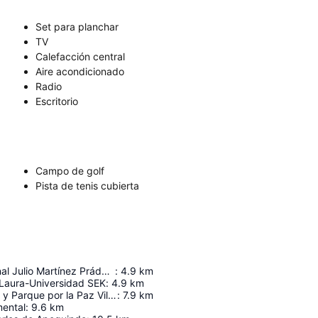
Set para planchar
TV
Calefacción central
Aire acondicionado
Radio
Escritorio
Campo de golf
Pista de tenis cubierta
Estadio Nacional Julio Martínez Prádanos
:
4.9
km
 Laura-Universidad SEK
:
4.9
km
Museo de Sitio y Parque por la Paz Villa Grimaldi
:
7.9
km
ental
:
9.6
km