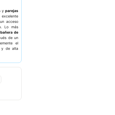
s
y
parejas
 excelente
 un acceso
go. Lo más
 bañera de
spués de un
temente el
 y de alta
pciones sin
licitar una