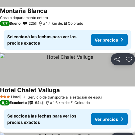
Montaña Blanca
Casa o departamento entero
7,7
Bueno
225
a 1.4 km de: El Colorado
Seleccioná las fechas para ver los
Ver precios
precios exactos
Compartir
Añ
Hotel Chalet Valluga
Hotel
Servicio de transporte a la estación de esquí
3 Estrellas
9,2
Excelente
644
a 1.6 km de: El Colorado
Seleccioná las fechas para ver los
Ver precios
precios exactos