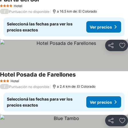
Hotel
4 Estrellas
/
a 16.5 km de: El Colorado
Puntuación no disponible
Seleccioná las fechas para ver los
Ver precios
precios exactos
Compartir
Añ
Hotel Posada de Farellones
Hotel
3 Estrellas
/
a 2.4 km de: El Colorado
Puntuación no disponible
Seleccioná las fechas para ver los
Ver precios
precios exactos
Compartir
Añ