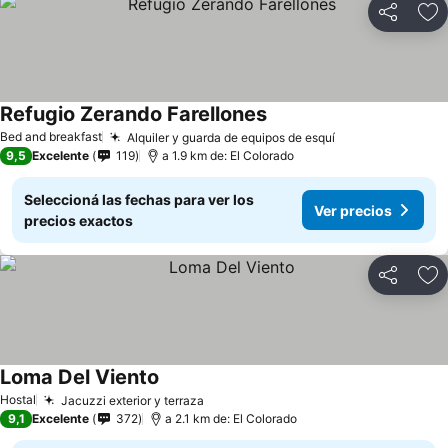
Compartir
Añ
Refugio Zerando Farellones
Bed and breakfast
Alquiler y guarda de equipos de esquí
9,5
Excelente
119
a 1.9 km de: El Colorado
Seleccioná las fechas para ver los
Ver precios
precios exactos
Compartir
Añ
Loma Del Viento
Hostal
Jacuzzi exterior y terraza
9,1
Excelente
372
a 2.1 km de: El Colorado