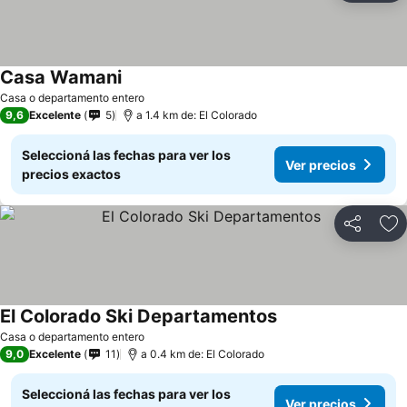
Casa Wamani
Casa o departamento entero
9,6
Excelente
5
a 1.4 km de: El Colorado
Seleccioná las fechas para ver los
Ver precios
precios exactos
Compartir
Añ
El Colorado Ski Departamentos
Casa o departamento entero
9,0
Excelente
11
a 0.4 km de: El Colorado
Seleccioná las fechas para ver los
Ver precios