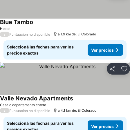
Blue Tambo
Hostel
/
a 1.9 km de: El Colorado
Puntuación no disponible
Seleccioná las fechas para ver los
Ver precios
precios exactos
Compartir
Añ
Valle Nevado Apartments
Casa o departamento entero
/
a 4.1 km de: El Colorado
Puntuación no disponible
Seleccioná las fechas para ver los
Ver precios
precios exactos