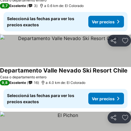
Casa o departamento entero
8,7
Excelente
3
a 0.6 km de: El Colorado
Seleccioná las fechas para ver los
Ver precios
precios exactos
Compartir
Añ
Departamento Valle Nevado Ski Resort Chile
Casa o departamento entero
9,8
Excelente
16
a 4.0 km de: El Colorado
Seleccioná las fechas para ver los
Ver precios
precios exactos
Compartir
Añ