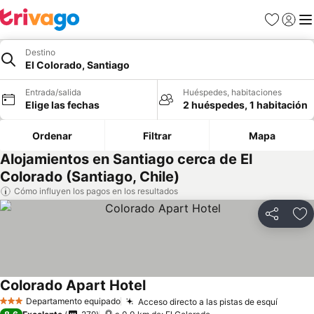
Favoritos
Iniciar 
Me
Destino
El Colorado, Santiago
Entrada/salida
Huéspedes, habitaciones
Elige las fechas
2 huéspedes, 1 habitación
Ordenar
Filtrar
Mapa
Alojamientos en Santiago cerca de El
Colorado (Santiago, Chile)
Cómo influyen los pagos en los resultados
Compartir
Añ
Colorado Apart Hotel
Departamento equipado
Acceso directo a las pistas de esquí
3 Estrellas