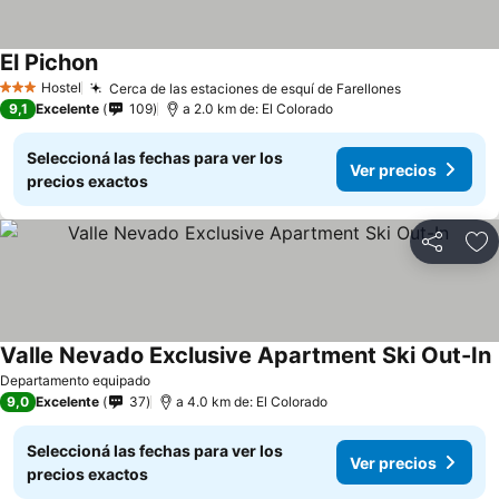
El Pichon
Hostel
Cerca de las estaciones de esquí de Farellones
3 Estrellas
9,1
Excelente
109
a 2.0 km de: El Colorado
Seleccioná las fechas para ver los
Ver precios
precios exactos
Compartir
Añ
Valle Nevado Exclusive Apartment Ski Out-In
Departamento equipado
9,0
Excelente
37
a 4.0 km de: El Colorado
Seleccioná las fechas para ver los
Ver precios
precios exactos