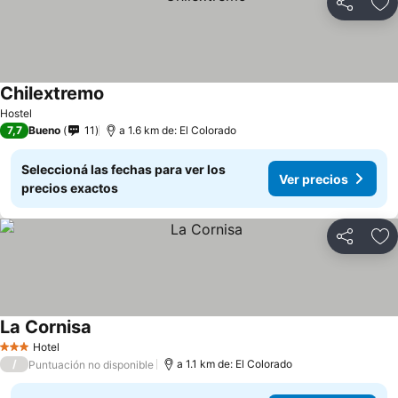
Compartir
Añ
Chilextremo
Hostel
7,7
Bueno
11
a 1.6 km de: El Colorado
Seleccioná las fechas para ver los
Ver precios
precios exactos
Compartir
Añ
La Cornisa
Hotel
3 Estrellas
/
a 1.1 km de: El Colorado
Puntuación no disponible