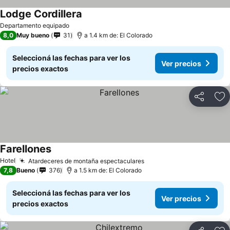
Lodge Cordillera
Departamento equipado
8,0
Muy bueno
31
a 1.4 km de: El Colorado
Seleccioná las fechas para ver los
Ver precios
precios exactos
Compartir
Añ
Farellones
Hotel
Atardeceres de montaña espectaculares
7,8
Bueno
376
a 1.5 km de: El Colorado
Seleccioná las fechas para ver los
Ver precios
precios exactos