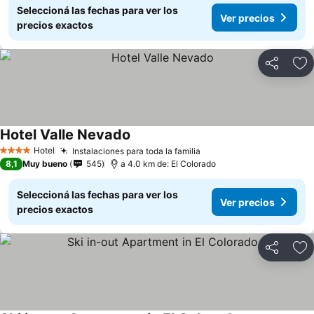
Seleccioná las fechas para ver los
Ver precios
precios exactos
Compartir
Añ
Hotel Valle Nevado
Hotel
Instalaciones para toda la familia
4 Estrellas
8,1
Muy bueno
545
a 4.0 km de: El Colorado
Seleccioná las fechas para ver los
Ver precios
precios exactos
Compartir
Añ