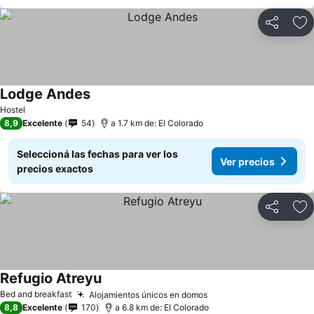
Compartir
Añ
Lodge Andes
Hostel
8,9
Excelente
54
a 1.7 km de: El Colorado
Seleccioná las fechas para ver los
Ver precios
precios exactos
Compartir
Añ
Refugio Atreyu
Bed and breakfast
Alojamientos únicos en domos
8,8
Excelente
170
a 6.8 km de: El Colorado