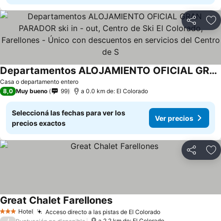
Compartir
Añ
Departamentos ALOJAMIENTO OFICIAL GRAN PARADOR ski in - out, Centro de Ski El Colorado, Farellones - Único con descuentos en servicios del Centro de S
Casa o departamento entero
8,0
Muy bueno
99
a 0.0 km de: El Colorado
Seleccioná las fechas para ver los
Ver precios
precios exactos
Compartir
Añ
Great Chalet Farellones
Hotel
Acceso directo a las pistas de El Colorado
3 Estrellas
/
a 2.2 km de: El Colorado