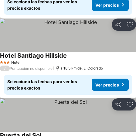
Seleccioná las fechas para ver los
Ver precios
precios exactos
Compartir
Añ
Hotel Santiago Hillside
Hotel
3 Estrellas
/
a 18.5 km de: El Colorado
Puntuación no disponible
Seleccioná las fechas para ver los
Ver precios
precios exactos
Compartir
Añ
Puerta del Sol