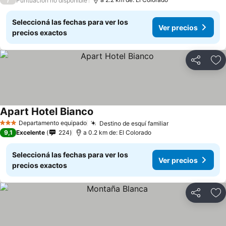
Puntuación no disponible
Seleccioná las fechas para ver los
Ver precios
precios exactos
Compartir
Añ
Apart Hotel Bianco
Departamento equipado
Destino de esquí familiar
3 Estrellas
9,1
Excelente
224
a 0.2 km de: El Colorado
Seleccioná las fechas para ver los
Ver precios
precios exactos
Compartir
Añ