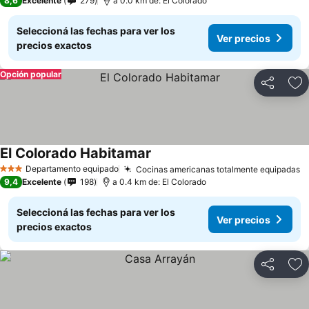
8,6
Excelente
279
a 0.0 km de: El Colorado
Seleccioná las fechas para ver los
Ver precios
precios exactos
Opción popular
Compartir
Añ
El Colorado Habitamar
Departamento equipado
Cocinas americanas totalmente equipadas
3 Estrellas
9,4
Excelente
198
a 0.4 km de: El Colorado
Seleccioná las fechas para ver los
Ver precios
precios exactos
Compartir
Añ