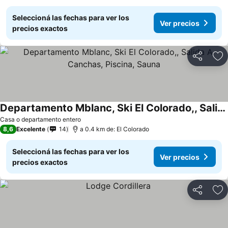
Seleccioná las fechas para ver los
Ver precios
precios exactos
Compartir
Añ
Departamento Mblanc, Ski El Colorado,, Salida A Canchas, Piscina, Sauna
Casa o departamento entero
8,6
Excelente
14
a 0.4 km de: El Colorado
Seleccioná las fechas para ver los
Ver precios
precios exactos
Compartir
Añ