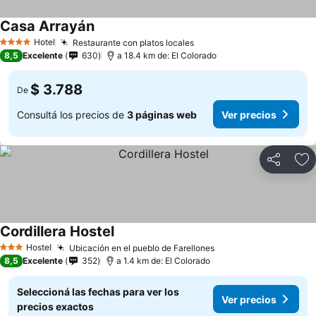
Casa Arrayán
Hotel
Restaurante con platos locales
4 Estrellas
8,5
Excelente
630
a 18.4 km de: El Colorado
$ 3.788
De
Consultá los precios de
3 páginas web
Ver precios
Compartir
Añ
Cordillera Hostel
Hostel
Ubicación en el pueblo de Farellones
3 Estrellas
8,5
Excelente
352
a 1.4 km de: El Colorado
Seleccioná las fechas para ver los
Ver precios
precios exactos