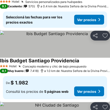
Hotel
Servicios personalizados para huéspedes
4 Estrellas
9,1
Excelente
570
a 0.4 km de: Nuestra Señora de la Divina Providencia
Seleccioná las fechas para ver los
Ver precios
precios exactos
Compartir
Añ
Ibis Budget Santiago Providencia
Hotel
Concepto moderno y chic de bajo presupuesto
3 Estrellas
8,1
Muy bueno
7.418
a 1.0 km de: Nuestra Señora de la Divina Providencia
$ 1.982
De
Consultá los precios de
5 páginas web
Ver precios
Compartir
Añ