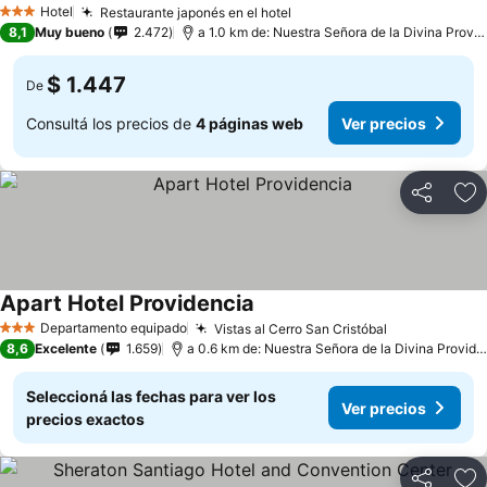
Hotel
Restaurante japonés en el hotel
3 Estrellas
8,1
Muy bueno
2.472
a 1.0 km de: Nuestra Señora de la Divina Providencia
$ 1.447
De
Consultá los precios de
4 páginas web
Ver precios
Compartir
Añ
Apart Hotel Providencia
Departamento equipado
Vistas al Cerro San Cristóbal
3 Estrellas
8,6
Excelente
1.659
a 0.6 km de: Nuestra Señora de la Divina Providencia
Seleccioná las fechas para ver los
Ver precios
precios exactos