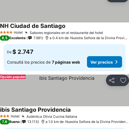
NH Ciudad de Santiago
Hotel
Sabores regionales en el restaurante del hotel
4 Estrellas
8,5
Excelente
7.981
a 0.4 km de: Nuestra Señora de la Divina Providencia
$ 2.747
De
Consultá los precios de
7 páginas web
Ver precios
Opción popular
Compartir
Añ
ibis Santiago Providencia
Hotel
Auténtica Olivia Cucina Italiana
3 Estrellas
7,8
Bueno
13.113
a 1.0 km de: Nuestra Señora de la Divina Providencia