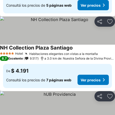
Consultá los precios de
5 páginas web
Ver precios
Compartir
Añ
NH Collection Plaza Santiago
Hotel
Habitaciones elegantes con vistas a la montaña
5 Estrellas
8,7
Excelente
9.517
a 3.0 km de: Nuestra Señora de la Divina Providencia
$ 4.191
De
Consultá los precios de
7 páginas web
Ver precios
Compartir
Añ