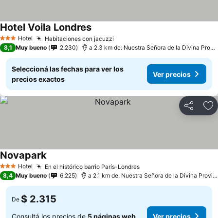
Hotel Voila Londres
Hotel
Habitaciones con jacuzzi
3 Estrellas
8,1
Muy bueno
2.230
a 2.3 km de: Nuestra Señora de la Divina Providencia
Seleccioná las fechas para ver los
Ver precios
precios exactos
Compartir
Añ
Novapark
Hotel
En el histórico barrio París-Londres
3 Estrellas
8,4
Muy bueno
6.225
a 2.1 km de: Nuestra Señora de la Divina Providencia
$ 2.315
De
Consultá los precios de
5 páginas web
Ver precios