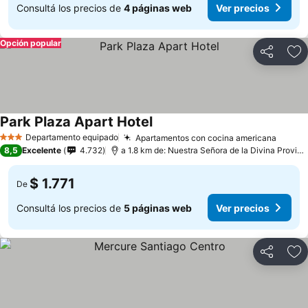
Consultá los precios de
4 páginas web
Ver precios
Opción popular
Compartir
Añ
Park Plaza Apart Hotel
Departamento equipado
Apartamentos con cocina americana
3 Estrellas
8,5
Excelente
4.732
a 1.8 km de: Nuestra Señora de la Divina Providencia
$ 1.771
De
Consultá los precios de
5 páginas web
Ver precios
Compartir
Añ