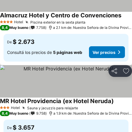
Almacruz Hotel y Centro de Convenciones
Hotel
Piscina exterior en la sexta planta
4 Estrellas
8,4
Muy bueno
7.758
a 2.1 km de: Nuestra Señora de la Divina Providencia
$ 2.673
De
Consultá los precios de
5 páginas web
Ver precios
Compartir
Añ
MR Hotel Providencia (ex Hotel Neruda)
Hotel
Sauna y jacuzzis para relajarte
3 Estrellas
8,4
Muy bueno
9.758
a 1.9 km de: Nuestra Señora de la Divina Providencia
$ 3.657
De