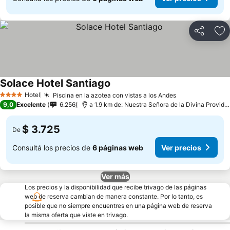
Compartir
Añ
Solace Hotel Santiago
Hotel
Piscina en la azotea con vistas a los Andes
4 Estrellas
9,0
Excelente
6.256
a 1.9 km de: Nuestra Señora de la Divina Providencia
$ 3.725
De
Consultá los precios de
6 páginas web
Ver precios
Ver más
Los precios y la disponibilidad que recibe trivago de las páginas
web de reserva cambian de manera constante. Por lo tanto, es
posible que no siempre encuentres en una página web de reserva
la misma oferta que viste en trivago.