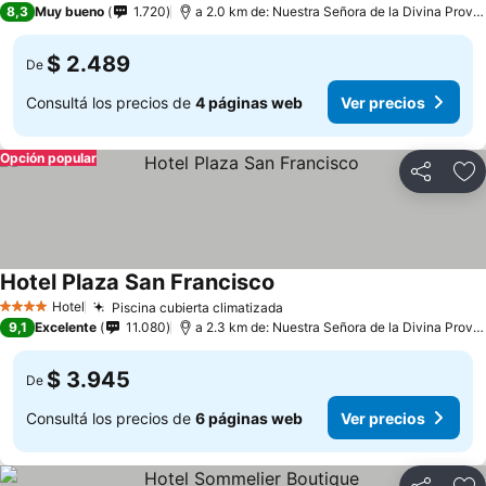
8,3
Muy bueno
1.720
a 2.0 km de: Nuestra Señora de la Divina Providencia
$ 2.489
De
Consultá los precios de
4 páginas web
Ver precios
Opción popular
Compartir
Añ
Hotel Plaza San Francisco
Hotel
Piscina cubierta climatizada
4 Estrellas
9,1
Excelente
11.080
a 2.3 km de: Nuestra Señora de la Divina Providencia
$ 3.945
De
Consultá los precios de
6 páginas web
Ver precios