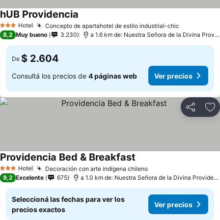
hUB Providencia
Hotel
Concepto de apartahotel de estilo industrial-chic
3 Estrellas
8,2
Muy bueno
3.230
a 1.6 km de: Nuestra Señora de la Divina Providencia
$ 2.604
De
Consultá los precios de
4 páginas web
Ver precios
Compartir
Añ
Providencia Bed & Breakfast
Hotel
Decoración con arte indígena chileno
3 Estrellas
9,2
Excelente
675
a 1.0 km de: Nuestra Señora de la Divina Providencia
Seleccioná las fechas para ver los
Ver precios
precios exactos