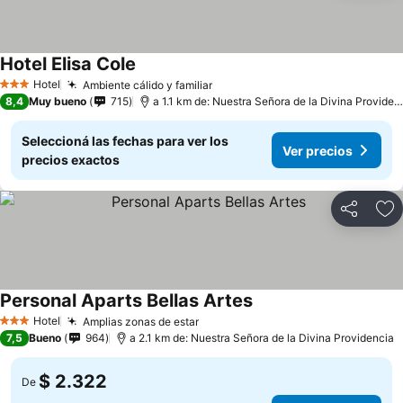
Hotel Elisa Cole
Hotel
Ambiente cálido y familiar
3 Estrellas
8,4
Muy bueno
715
a 1.1 km de: Nuestra Señora de la Divina Providencia
Seleccioná las fechas para ver los
Ver precios
precios exactos
Compartir
Añ
Personal Aparts Bellas Artes
Hotel
Amplias zonas de estar
3 Estrellas
7,5
Bueno
964
a 2.1 km de: Nuestra Señora de la Divina Providencia
$ 2.322
De