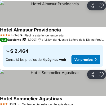
Compartir
Añ
Hotel Almasur Providencia
Hotel
Piscina exterior de temporada
4 Estrellas
9,2
Excelente
5.700
a 1.8 km de: Nuestra Señora de la Divina Providencia
$ 2.464
De
Consultá los precios de
4 páginas web
Ver precios
Compartir
Añ
Hotel Sommelier Agustinas
Hotel
Centro de bienestar con terapia de spa
3 Estrellas