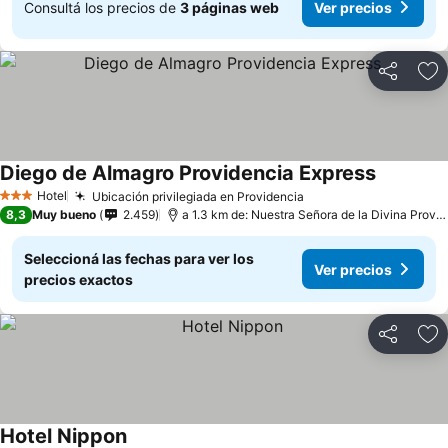
Consultá los precios de
3 páginas web
Ver precios
Compartir
Añ
Diego de Almagro Providencia Express
Hotel
Ubicación privilegiada en Providencia
3 Estrellas
8,3
Muy bueno
2.459
a 1.3 km de: Nuestra Señora de la Divina Providencia
Seleccioná las fechas para ver los
Ver precios
precios exactos
Compartir
Añ
Hotel Nippon