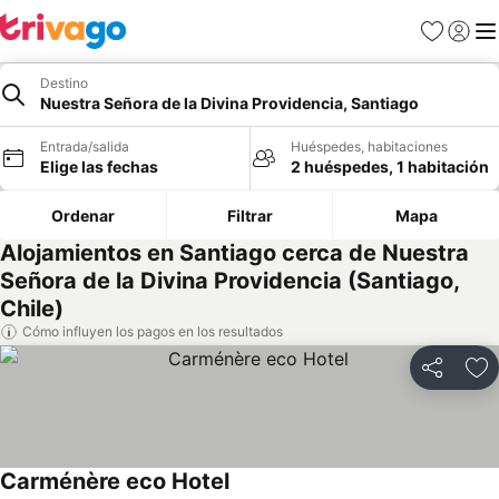
Favoritos
Iniciar 
Me
Destino
Nuestra Señora de la Divina Providencia, Santiago
Entrada/salida
Huéspedes, habitaciones
Elige las fechas
2 huéspedes, 1 habitación
Ordenar
Filtrar
Mapa
Alojamientos en Santiago cerca de Nuestra
Señora de la Divina Providencia (Santiago,
Chile)
Cómo influyen los pagos en los resultados
Compartir
Añ
Carménère eco Hotel