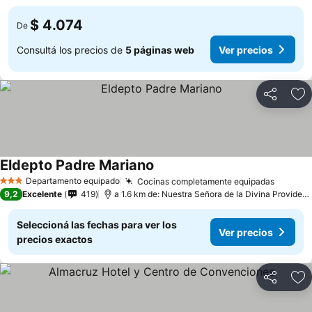
$ 4.074
De
Consultá los precios de
5 páginas web
Ver precios
Compartir
Añ
Eldepto Padre Mariano
Departamento equipado
Cocinas completamente equipadas
3 Estrellas
9,2
Excelente
419
a 1.6 km de: Nuestra Señora de la Divina Providencia
Seleccioná las fechas para ver los
Ver precios
precios exactos
Compartir
Añ