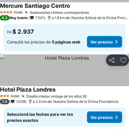
Mercure Santiago Centro
Hotel
Gastronomía chilena contemporánea
4 Estrellas
8,2
Muy bueno
7.541
a 1.9 km de: Nuestra Señora de la Divina Providencia
$ 2.937
De
Consultá los precios de
5 páginas web
Ver precios
Compartir
Añ
Hotel Plaza Londres
Hotel
Diseño interior vintage de los años 50
3 Estrellas
7,3
1.008
a 2.3 km de: Nuestra Señora de la Divina Providencia
Seleccioná las fechas para ver los
Ver precios
precios exactos