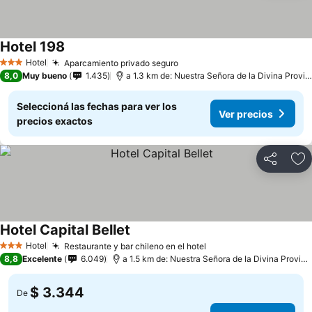
Hotel 198
Hotel
Aparcamiento privado seguro
3 Estrellas
8,0
Muy bueno
1.435
a 1.3 km de: Nuestra Señora de la Divina Providencia
Seleccioná las fechas para ver los
Ver precios
precios exactos
Compartir
Añ
Hotel Capital Bellet
Hotel
Restaurante y bar chileno en el hotel
3 Estrellas
8,8
Excelente
6.049
a 1.5 km de: Nuestra Señora de la Divina Providencia
$ 3.344
De