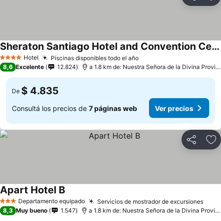
Compartir
Añ
Sheraton Santiago Hotel and Convention Center
Hotel
Piscinas disponibles todo el año
4 Estrellas
8,6
Excelente
12.824
a 1.8 km de: Nuestra Señora de la Divina Providencia
$ 4.835
De
Consultá los precios de
7 páginas web
Ver precios
Compartir
Añ
Apart Hotel B
Departamento equipado
Servicios de mostrador de excursiones
3 Estrellas
8,3
Muy bueno
1.547
a 1.8 km de: Nuestra Señora de la Divina Providencia