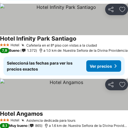
Compartir
Añ
Hotel Infinity Park Santiago
Hotel
Cafetería en el 8º piso con vistas a la ciudad
3 Estrellas
7,9
Bueno
1.372
a 1.0 km de: Nuestra Señora de la Divina Providencia
Seleccioná las fechas para ver los
Ver precios
precios exactos
Compartir
Añ
Hotel Angamos
Hotel
Asistencia dedicada para tours
3 Estrellas
8,1
Muy bueno
865
a 1.6 km de: Nuestra Señora de la Divina Providencia