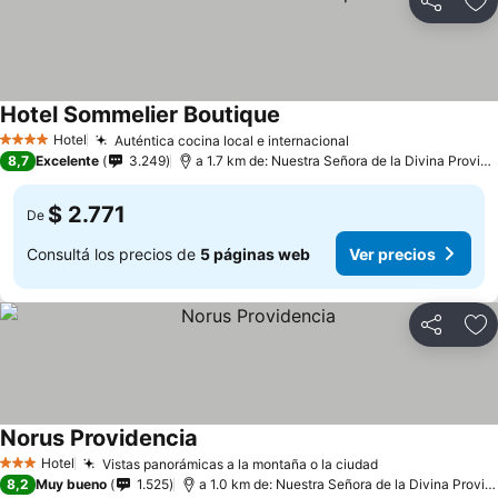
Compartir
Añ
Hotel Sommelier Boutique
Hotel
Auténtica cocina local e internacional
4 Estrellas
8,7
Excelente
3.249
a 1.7 km de: Nuestra Señora de la Divina Providencia
$ 2.771
De
Consultá los precios de
5 páginas web
Ver precios
Compartir
Añ
Norus Providencia
Hotel
Vistas panorámicas a la montaña o la ciudad
3 Estrellas
8,2
Muy bueno
1.525
a 1.0 km de: Nuestra Señora de la Divina Providencia