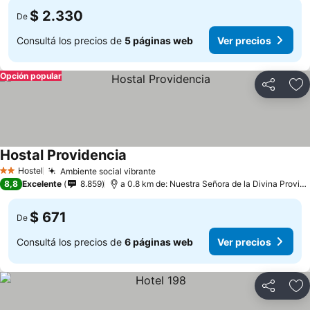
$ 2.330
De
Consultá los precios de
5 páginas web
Ver precios
Opción popular
Compartir
Añ
Hostal Providencia
Hostel
Ambiente social vibrante
2 Estrellas
8,8
Excelente
8.859
a 0.8 km de: Nuestra Señora de la Divina Providencia
$ 671
De
Consultá los precios de
6 páginas web
Ver precios
Compartir
Añ