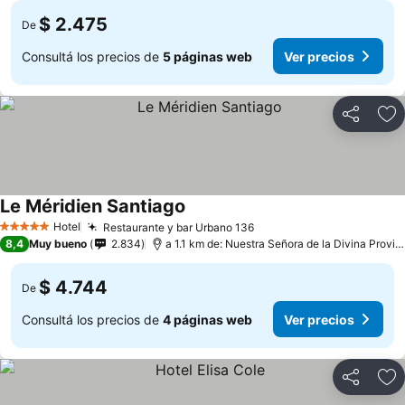
$ 2.475
De
Consultá los precios de
5 páginas web
Ver precios
Compartir
Añ
Le Méridien Santiago
Hotel
Restaurante y bar Urbano 136
5 Estrellas
8,4
Muy bueno
2.834
a 1.1 km de: Nuestra Señora de la Divina Providencia
$ 4.744
De
Consultá los precios de
4 páginas web
Ver precios
Compartir
Añ