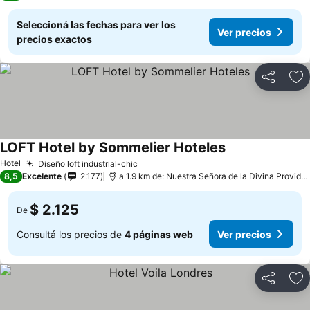
Seleccioná las fechas para ver los
Ver precios
precios exactos
Compartir
Añ
LOFT Hotel by Sommelier Hoteles
Hotel
Diseño loft industrial-chic
8,5
Excelente
2.177
a 1.9 km de: Nuestra Señora de la Divina Providencia
$ 2.125
De
Consultá los precios de
4 páginas web
Ver precios
Compartir
Añ