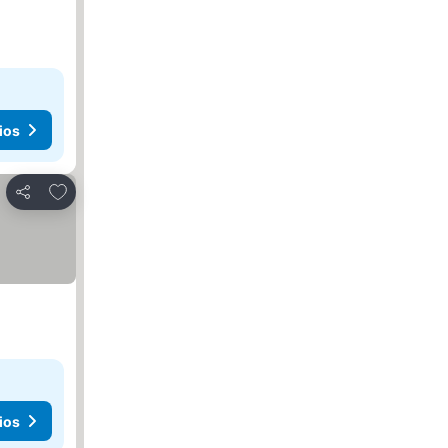
ios
Añadir a favoritos
Compartir
ios