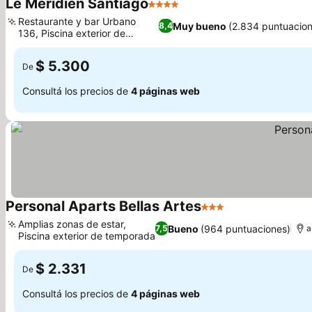
Le Méridien Santiago
4 Estrellas
Restaurante y bar Urbano
Muy bueno
(2.834 puntuacion
8,4
136, Piscina exterior de
temporada
$ 5.300
De
Consultá los precios de
4 páginas web
Personal Aparts Bellas Artes
3 Estrellas
Amplias zonas de estar,
Bueno
(964 puntuaciones)
7,5
a
Piscina exterior de temporada
$ 2.331
De
Consultá los precios de
4 páginas web