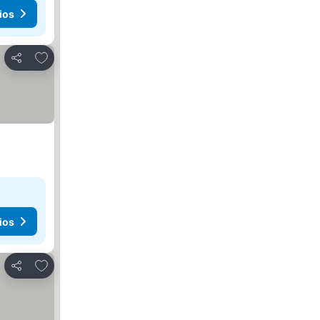
ios
Añadir a favoritos
Compartir
ios
Añadir a favoritos
Compartir