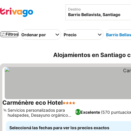
Destino
Filtros
Ordenar por
Precio
Barrio Bellav
Alojamientos en Santiago ce
Carménère eco Hotel
4 Estrellas
Servicios personalizados para
Excelente
(570 puntuacio
9,1
huéspedes, Desayuno orgánico
gourmet
Seleccioná las fechas para ver los precios exactos