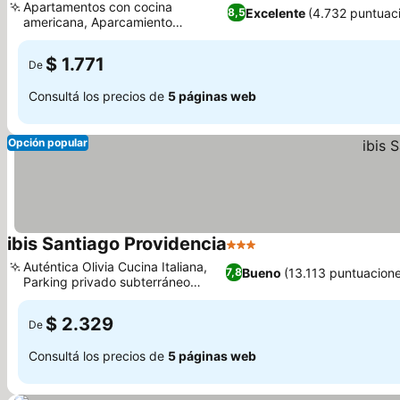
Apartamentos con cocina
Excelente
(4.732 puntuac
8,5
americana, Aparcamiento
subterráneo seguro
$ 1.771
De
Consultá los precios de
5 páginas web
Opción popular
ibis Santiago Providencia
3 Estrellas
Auténtica Olivia Cucina Italiana,
Bueno
(13.113 puntuacion
7,8
Parking privado subterráneo
seguro
$ 2.329
De
Consultá los precios de
5 páginas web