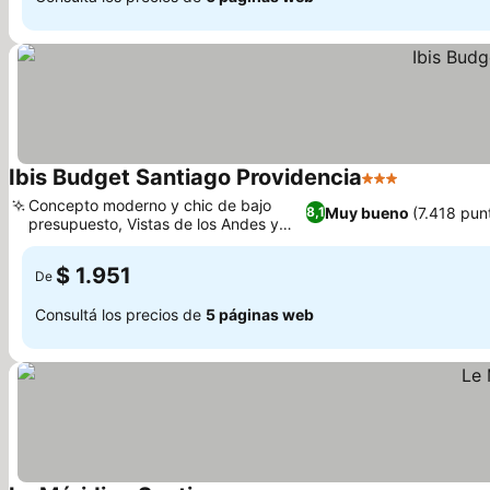
Ibis Budget Santiago Providencia
3 Estrellas
Concepto moderno y chic de bajo
Muy bueno
(7.418 pun
8,1
presupuesto, Vistas de los Andes y
Sky Costanera
$ 1.951
De
Consultá los precios de
5 páginas web