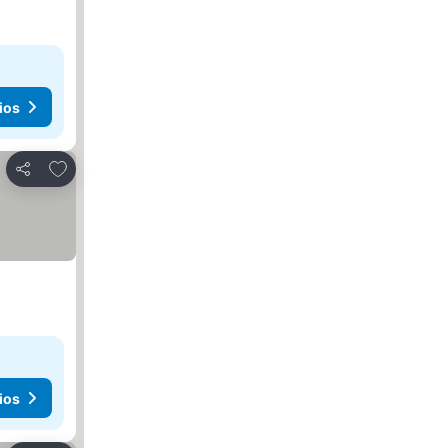
ios
Añadir a favoritos
Compartir
ios