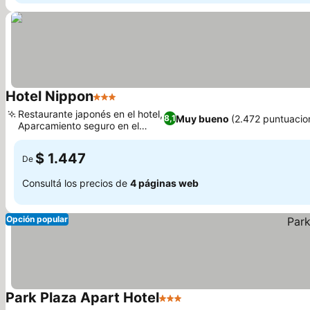
Hotel Nippon
3 Estrellas
Restaurante japonés en el hotel,
Muy bueno
(2.472 puntuacio
8,1
Aparcamiento seguro en el
hotel
$ 1.447
De
Consultá los precios de
4 páginas web
Opción popular
Park Plaza Apart Hotel
3 Estrellas