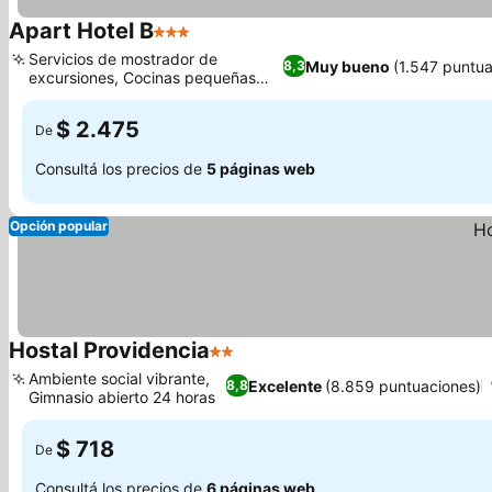
Apart Hotel B
3 Estrellas
Servicios de mostrador de
Muy bueno
(1.547 puntua
8,3
excursiones, Cocinas pequeñas
bien equipadas
$ 2.475
De
Consultá los precios de
5 páginas web
Opción popular
Hostal Providencia
2 Estrellas
Ambiente social vibrante,
Excelente
(8.859 puntuaciones)
8,8
Gimnasio abierto 24 horas
$ 718
De
Consultá los precios de
6 páginas web