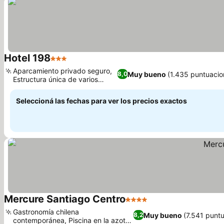
Hotel 198
3 Estrellas
Aparcamiento privado seguro,
Muy bueno
(1.435 puntuacio
8,0
Estructura única de varios
niveles
Seleccioná las fechas para ver los precios exactos
Mercure Santiago Centro
4 Estrellas
Gastronomía chilena
Muy bueno
(7.541 punt
8,2
contemporánea, Piscina en la azotea