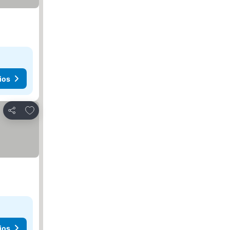
ios
Añadir a favoritos
Compartir
ios