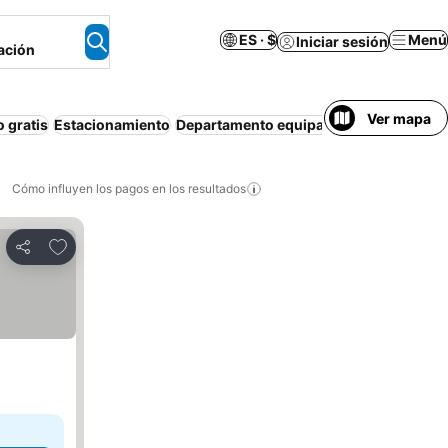
ES · $
Menú
Iniciar sesión
ación
Ver mapa
 gratis
Estacionamiento
Departamento equipado
Wi-Fi
Aire ac
Cómo influyen los pagos en los resultados
Añadir a favoritos
Compartir