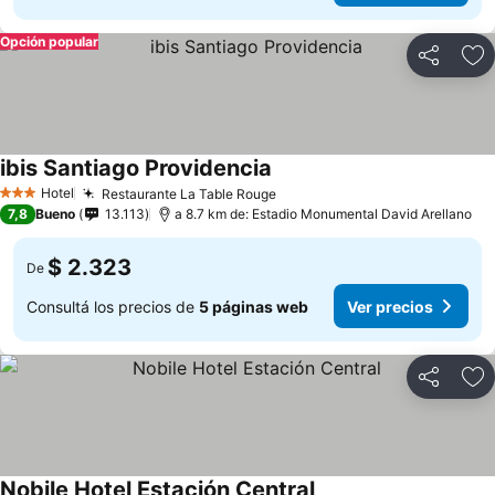
Opción popular
Compartir
Añ
ibis Santiago Providencia
Hotel
Restaurante La Table Rouge
3 Estrellas
7,8
Bueno
13.113
a 8.7 km de: Estadio Monumental David Arellano
$ 2.323
De
Consultá los precios de
5 páginas web
Ver precios
Compartir
Añ
Nobile Hotel Estación Central