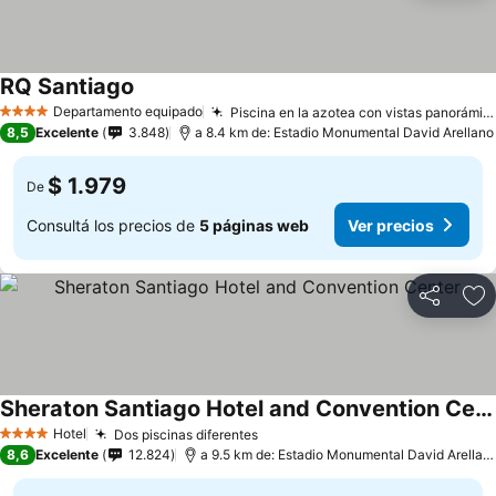
RQ Santiago
Departamento equipado
Piscina en la azotea con vistas panorámicas
4 Estrellas
8,5
Excelente
3.848
a 8.4 km de: Estadio Monumental David Arellano
$ 1.979
De
Consultá los precios de
5 páginas web
Ver precios
Compartir
Añ
Sheraton Santiago Hotel and Convention Center
Hotel
Dos piscinas diferentes
4 Estrellas
8,6
Excelente
12.824
a 9.5 km de: Estadio Monumental David Arellano