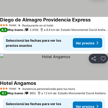
Diego de Almagro Providencia Express
Hotel
Restaurante en el hotel
3 Estrellas
8,3
Muy bueno
2.459
a 8.9 km de: Estadio Monumental David Arellano
Seleccioná las fechas para ver los
Ver precios
precios exactos
Compartir
Añ
Hotel Angamos
Hotel
Asistencia personalizada para tus tours
3 Estrellas
8,1
Muy bueno
865
a 7.2 km de: Estadio Monumental David Arellano
Seleccioná las fechas para ver los
Ver precios