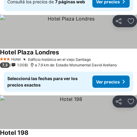
Consultá los precios de
7 páginas web
Ver precios
Compartir
Añ
Hotel Plaza Londres
Hotel
Edificio histórico en el viejo Santiago
3 Estrellas
7,3
1.008
a 7.9 km de: Estadio Monumental David Arellano
Seleccioná las fechas para ver los
Ver precios
precios exactos
Compartir
Añ
Hotel 198