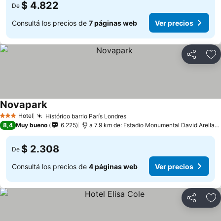
$ 4.822
De
Consultá los precios de
7 páginas web
Ver precios
Compartir
Añ
Novapark
Hotel
Histórico barrio París Londres
3 Estrellas
8,4
Muy bueno
6.225
a 7.9 km de: Estadio Monumental David Arellano
$ 2.308
De
Consultá los precios de
4 páginas web
Ver precios
Compartir
Añ