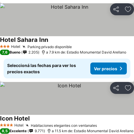
Compartir
Añ
Hotel Sahara Inn
Hotel
Parking privado disponible
3 Estrellas
7,6
Bueno
2.205
a 7.9 km de: Estadio Monumental David Arellano
Seleccioná las fechas para ver los
Ver precios
precios exactos
Compartir
Añ
Icon Hotel
Hotel
Habitaciones elegantes con ventanales
4 Estrellas
8,5
Excelente
9.771
a 11.5 km de: Estadio Monumental David Arellano