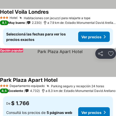
Hotel Voila Londres
Hotel
Habitaciones con jacuzzi para relajarte a tope
3 Estrellas
8,1
Muy bueno
2.230
a 7.9 km de: Estadio Monumental David Arellano
Seleccioná las fechas para ver los
Ver precios
precios exactos
Opción popular
Compartir
Añ
Park Plaza Apart Hotel
Departamento equipado
Parking seguro y recepción 24 horas
3 Estrellas
8,5
Excelente
4.732
a 8.3 km de: Estadio Monumental David Arellano
$ 1.766
De
Consultá los precios de
5 páginas web
Ver precios