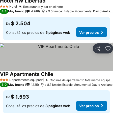
Hotel HW Libertad
Hotel
Restaurante y bar en el hotel
3 Estrellas
8,3
Muy bueno
4.918
a 9.0 km de: Estadio Monumental David Arellano
$ 2.504
De
Consultá los precios de
5 páginas web
Ver precios
Compartir
Añ
VIP Apartments Chile
Departamento equipado
Cocinas de apartamento totalmente equipadas
3 Estrellas
8,0
Muy bueno
1.125
a 8.7 km de: Estadio Monumental David Arellano
$ 1.593
De
Consultá los precios de
3 páginas web
Ver precios