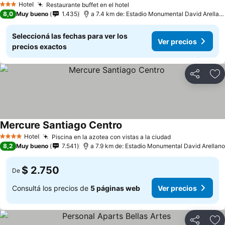
Hotel
Restaurante buffet en el hotel
3 Estrellas
8,0
Muy bueno
1.435
a 7.4 km de: Estadio Monumental David Arellano
Seleccioná las fechas para ver los
Ver precios
precios exactos
Compartir
Añ
Mercure Santiago Centro
Hotel
Piscina en la azotea con vistas a la ciudad
4 Estrellas
8,2
Muy bueno
7.541
a 7.9 km de: Estadio Monumental David Arellano
$ 2.750
De
Consultá los precios de
5 páginas web
Ver precios
Compartir