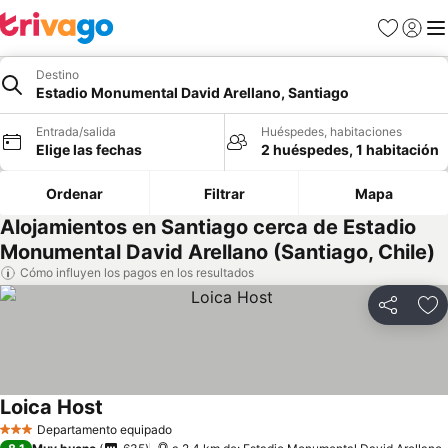
Favoritos
Iniciar 
Me
Destino
Estadio Monumental David Arellano, Santiago
Entrada/salida
Huéspedes, habitaciones
Elige las fechas
2 huéspedes, 1 habitación
Ordenar
Filtrar
Mapa
Alojamientos en Santiago cerca de Estadio
Monumental David Arellano (Santiago, Chile)
Cómo influyen los pagos en los resultados
Compartir
Añ
Loica Host
Departamento equipado
3 Estrellas