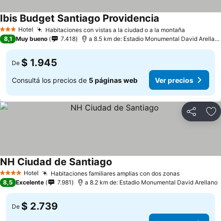
Ibis Budget Santiago Providencia
Hotel
Habitaciones con vistas a la ciudad o a la montaña
3 Estrellas
8,1
Muy bueno
7.418
a 8.5 km de: Estadio Monumental David Arellano
$ 1.945
De
Consultá los precios de
5 páginas web
Ver precios
Compartir
Añ
NH Ciudad de Santiago
Hotel
Habitaciones familiares amplias con dos zonas
4 Estrellas
8,5
Excelente
7.981
a 8.2 km de: Estadio Monumental David Arellano
$ 2.739
De