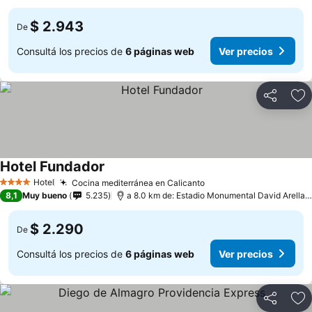
$ 2.943
De
Consultá los precios de
6 páginas web
Ver precios
Compartir
Añ
Hotel Fundador
Hotel
Cocina mediterránea en Calicanto
4 Estrellas
8,1
Muy bueno
5.235
a 8.0 km de: Estadio Monumental David Arellano
$ 2.290
De
Consultá los precios de
6 páginas web
Ver precios
Compartir
Añ