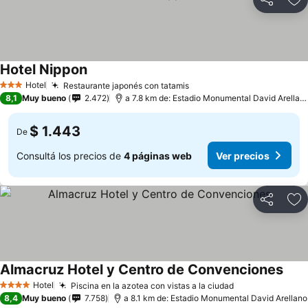
Compartir
Añ
Hotel Nippon
Hotel
Restaurante japonés con tatamis
3 Estrellas
8,1
Muy bueno
2.472
a 7.8 km de: Estadio Monumental David Arellano
$ 1.443
De
Consultá los precios de
4 páginas web
Ver precios
Compartir
Añ
Almacruz Hotel y Centro de Convenciones
Hotel
Piscina en la azotea con vistas a la ciudad
4 Estrellas
8,4
Muy bueno
7.758
a 8.1 km de: Estadio Monumental David Arellano