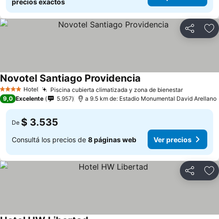
precios exactos
Compartir
Añ
Novotel Santiago Providencia
Hotel
Piscina cubierta climatizada y zona de bienestar
4 Estrellas
9,0
Excelente
5.957
a 9.5 km de: Estadio Monumental David Arellano
$ 3.535
De
Consultá los precios de
8 páginas web
Ver precios
Compartir
Añ