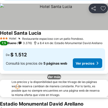
Compartir
Añ
Hotel Santa Lucia
Hotel
Restaurante espacioso con un patio frondoso.
3 Estrellas
7,5
Bueno
3.376
a 8.4 km de: Estadio Monumental David Arellano
$ 1.512
De
Consultá los precios de
5 páginas web
Ver precios
Ver más
Los precios y la disponibilidad que recibe trivago de las páginas
web de reserva cambian de manera constante. Por lo tanto, es
posible que no siempre encuentres en una página web de reserva
la misma oferta que viste en trivago.
Estadio Monumental David Arellano