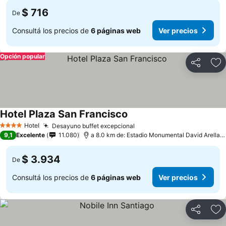
$ 716
De
Consultá los precios de
6 páginas web
Ver precios
Opción popular
Compartir
Añ
Hotel Plaza San Francisco
Hotel
Desayuno buffet excepcional
4 Estrellas
9,1
Excelente
11.080
a 8.0 km de: Estadio Monumental David Arellano
$ 3.934
De
Consultá los precios de
6 páginas web
Ver precios
Compartir
Añ