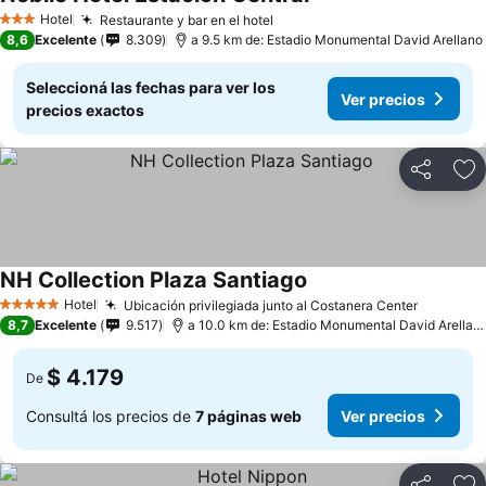
Hotel
Restaurante y bar en el hotel
3 Estrellas
8,6
Excelente
8.309
a 9.5 km de: Estadio Monumental David Arellano
Seleccioná las fechas para ver los
Ver precios
precios exactos
Compartir
Añ
NH Collection Plaza Santiago
Hotel
Ubicación privilegiada junto al Costanera Center
5 Estrellas
8,7
Excelente
9.517
a 10.0 km de: Estadio Monumental David Arellano
$ 4.179
De
Consultá los precios de
7 páginas web
Ver precios