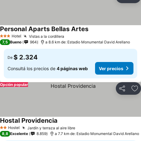
Añ
Personal Aparts Bellas Artes
Hotel
Vistas a la cordillera
3 Estrellas
7,5
Bueno
964
a 8.6 km de: Estadio Monumental David Arellano
$ 2.324
De
Consultá los precios de
4 páginas web
Ver precios
Opción popular
Compartir
Añ
Hostal Providencia
Hostel
Jardín y terraza al aire libre
2 Estrellas
8,8
Excelente
8.859
a 7.7 km de: Estadio Monumental David Arellano