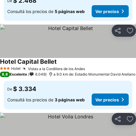
$ 2.468
De
Consultá los precios de
5 páginas web
Ver precios
Compartir
Añ
Hotel Capital Bellet
Hotel
Vistas a la Cordillera de los Andes
3 Estrellas
8,8
Excelente
6.049
a 9.0 km de: Estadio Monumental David Arellano
$ 3.334
De
Consultá los precios de
3 páginas web
Ver precios
Compartir
Añ