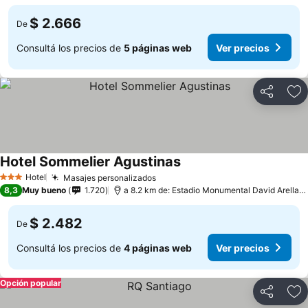
$ 2.666
De
Consultá los precios de
5 páginas web
Ver precios
Compartir
Añ
Hotel Sommelier Agustinas
Hotel
Masajes personalizados
3 Estrellas
8,3
Muy bueno
1.720
a 8.2 km de: Estadio Monumental David Arellano
$ 2.482
De
Consultá los precios de
4 páginas web
Ver precios
Opción popular
Compartir
Añ