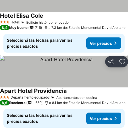
Hotel Elisa Cole
Hotel
Edificio histórico renovado
3 Estrellas
8,4
Muy bueno
715
a 7.3 km de: Estadio Monumental David Arellano
Seleccioná las fechas para ver los
Ver precios
precios exactos
Compartir
Añ
Apart Hotel Providencia
Departamento equipado
Apartamentos con cocina
3 Estrellas
8,6
Excelente
1.659
a 8.1 km de: Estadio Monumental David Arellano
Seleccioná las fechas para ver los
Ver precios
precios exactos