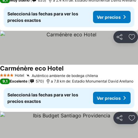
8,1
Muy bueno
635
a 2.4 km de: Estadio Monumental David Arellano
Seleccioná las fechas para ver los
Ver precios
precios exactos
Compartir
Añ
Carménère eco Hotel
Hotel
Auténtico ambiente de bodega chilena
4 Estrellas
9,1
Excelente
570
a 7.8 km de: Estadio Monumental David Arellano
Seleccioná las fechas para ver los
Ver precios
precios exactos
Compartir
Añ