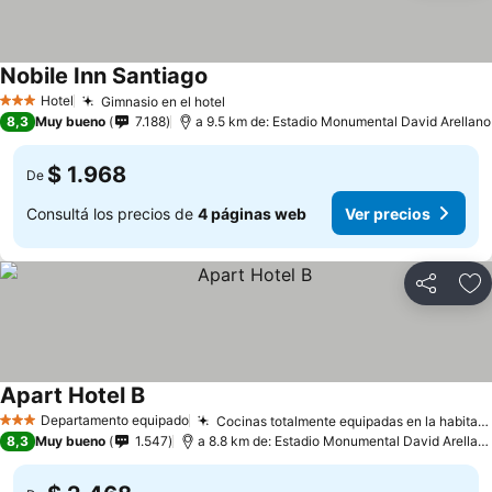
Nobile Inn Santiago
Hotel
Gimnasio en el hotel
3 Estrellas
8,3
Muy bueno
7.188
a 9.5 km de: Estadio Monumental David Arellano
$ 1.968
De
Consultá los precios de
4 páginas web
Ver precios
Compartir
Añ
Apart Hotel B
Departamento equipado
Cocinas totalmente equipadas en la habitación
3 Estrellas
8,3
Muy bueno
1.547
a 8.8 km de: Estadio Monumental David Arellano