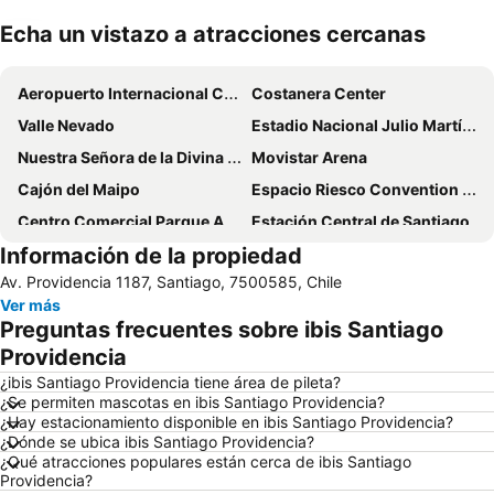
Echa un vistazo a atracciones cercanas
Ampliar mapa
Aeropuerto Internacional Comodoro Arturo Merino Benítez
Costanera Center
Valle Nevado
Estadio Nacional Julio Martínez Prádanos
Nuestra Señora de la Divina Providencia
Movistar Arena
Cajón del Maipo
Espacio Riesco Convention Center
Centro Comercial Parque Arauco
Estación Central de Santiago
Información de la propiedad
Estadio Monumental David Arellano
Parque Bustamante
Av. Providencia 1187, Santiago, 7500585, Chile
Barrio Lastarria
Cerro San Cristóbal
Ver más
La Parva
Universidad de Chile
Preguntas frecuentes sobre ibis Santiago
El Colorado
Parque Balmaceda
Providencia
Barrio Bellavista
Plaza de Armas
¿ibis Santiago Providencia tiene área de pileta?
¿Se permiten mascotas en ibis Santiago Providencia?
Centro Comercial Mall del Centro
Metro de Santiago
¿Hay estacionamiento disponible en ibis Santiago Providencia?
¿Dónde se ubica ibis Santiago Providencia?
¿Qué atracciones populares están cerca de ibis Santiago
Providencia?