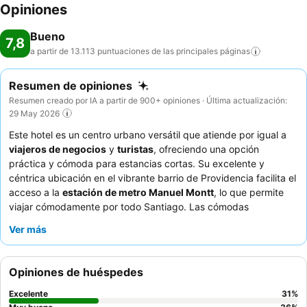
Opiniones
Bueno
7,8
a partir de 13.113 puntuaciones de las principales
páginas
Resumen de opiniones
Resumen creado por IA a partir de 900+ opiniones · Última actualización:
29 May 2026
Este hotel es un centro urbano versátil que atiende por igual a
viajeros de negocios
y
turistas
, ofreciendo una opción
práctica y cómoda para estancias cortas. Su excelente y
céntrica ubicación en el vibrante barrio de Providencia facilita el
acceso a la
estación de metro Manuel Montt
, lo que permite
viajar cómodamente por todo Santiago. Las cómodas
habitaciones del establecimiento y las elogiadas
duchas
con
Ver más
buena presión y agua caliente son un servicio clave. Los
huéspedes elogian constantemente al
personal atento y
servicial
, destacando su educación y eficiencia, y el desayuno
Opiniones de huéspedes
ofrece una experiencia satisfactoria con fruta fresca y panes
variados. Para una estancia más tranquila, los huéspedes
Excelente
31
%