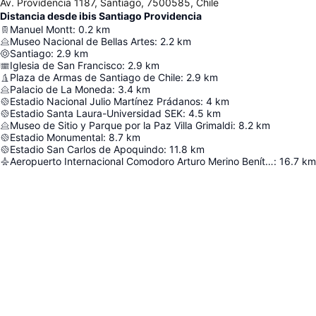
Av. Providencia 1187, Santiago, 7500585, Chile
Distancia desde ibis Santiago Providencia
Manuel Montt
:
0.2
km
Museo Nacional de Bellas Artes
:
2.2
km
Santiago
:
2.9
km
Iglesia de San Francisco
:
2.9
km
Plaza de Armas de Santiago de Chile
:
2.9
km
Palacio de La Moneda
:
3.4
km
Estadio Nacional Julio Martínez Prádanos
:
4
km
Estadio Santa Laura-Universidad SEK
:
4.5
km
Museo de Sitio y Parque por la Paz Villa Grimaldi
:
8.2
km
Estadio Monumental
:
8.7
km
Estadio San Carlos de Apoquindo
:
11.8
km
Aeropuerto Internacional Comodoro Arturo Merino Benítez
:
16.7
km