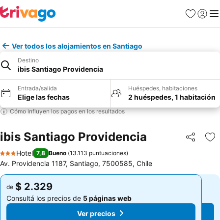
Favoritos
Iniciar 
Me
Ver todos los alojamientos en Santiago
Destino
ibis Santiago Providencia
Entrada/salida
Huéspedes, habitaciones
Elige las fechas
2 huéspedes, 1 habitación
Cómo influyen los pagos en los resultados
ibis Santiago Providencia
Compartir
Añ
Hotel
7,8
Bueno
(
13.113 puntuaciones
)
3 Estrellas
Av. Providencia 1187, Santiago, 7500585, Chile
$ 2.329
$ 2.329
de
de
Consultá los precios de
5 páginas web
Consultá los precios de
5 páginas web
Ver precios
Ver precios