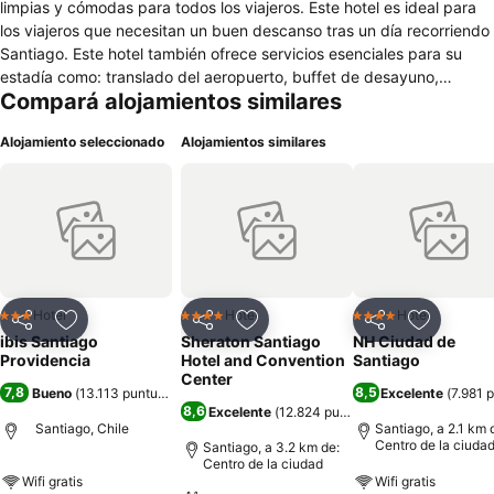
limpias y cómodas para todos los viajeros. Este hotel es ideal para
los viajeros que necesitan un buen descanso tras un día recorriendo
Santiago. Este hotel también ofrece servicios esenciales para su
estadía como: translado del aeropuerto, buffet de desayuno,
Compará alojamientos similares
restaurante, bar en sus dependencias, sala de planchado,
estacionamientos y política pet friendly ¡Haz tu reserva ahora mismo
Alojamiento seleccionado
Alojamientos similares
y disfruta de todo esto!
Hotel
Hotel
Hotel
3 Estrellas
4 Estrellas
4 Estrellas
Compartir
Añadir a favoritos
Compartir
Añadir a favoritos
Compartir
Añadir a 
ibis Santiago
Sheraton Santiago
NH Ciudad de
Providencia
Hotel and Convention
Santiago
Center
7,8
8,5
Bueno
(
13.113 puntuaciones
)
Excelente
(
7.981 
8,6
Excelente
(
12.824 puntuaciones
)
Santiago, Chile
Santiago, a 2.1 km 
Centro de la ciuda
Santiago, a 3.2 km de:
Centro de la ciudad
Wifi gratis
Wifi gratis