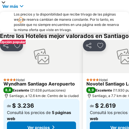
Ver más
Los precios y la disponibilidad que recibe trivago de las páginas
web de reserva cambian de manera constante. Por lo tanto, es
posible que no siempre encuentres en una página web de reserva
la misma oferta que viste en trivago.
Entre los Hoteles mejor valorados en Santiago
Opción popular
Compartir
Añadir a favoritos
Compartir
Añadir a favo
Hotel
Hotel
4 Estrellas
4 Estrellas
Wyndham Santiago Aeropuerto
Novotel Santiago 
8,8
8,9
Excelente
(
21.638 puntuaciones
)
Excelente
(
11.930 p
Santiago, a 12.6 km de: Centro de la ciudad
Santiago, a 7.7 km de:
$ 3.236
$ 2.619
de
de
Consultá los precios de
5 páginas
Consultá los precios
web
web
Ver precios
Ver preci