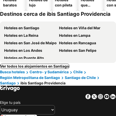
baratos
lujo
con pileta
que
con 
aceptan
Destinos cerca de ibis Santiago Providencia
mascotas
Hoteles en Santiago
Hoteles en Viña del Mar
Hoteles en La Reina
Hoteles en Lampa
Hoteles en San José de Maipo
Hoteles en Rancagua
Hoteles en Los Andes
Hoteles en San Felipe
Hoteles en Puente Alto
Ver todos los alojamientos en Santiago
Busca hoteles
Centro- y Sudamérica
Chile
Región Metropolitana de Santiago
Santiago de Chile
Santiago
ibis Santiago Providencia
Facebook
Twitter
Insta
Yo
Elige tu país