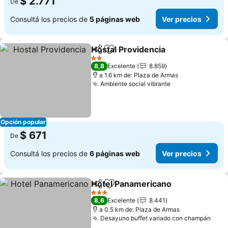
$ 2.771
De
Consultá los precios de
5 páginas web
Ver precios
Hostal Providencia
Compartir
Añadir a favoritos
Ver pre
2 Estrellas
8,8
Excelente
8.859
a 1.6 km de: Plaza de Armas
Ambiente social vibrante
Ver precios
Opción popular
$ 671
De
Consultá los precios de
6 páginas web
Ver precios
Hotel Panamericano
Compartir
Añadir a favoritos
Ver pr
3 Estrellas
8,6
Excelente
8.441
a 0.5 km de: Plaza de Armas
Desayuno buffet variado con champán
Ver 