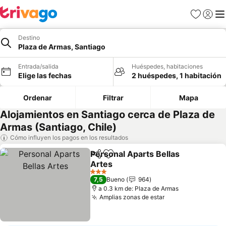
Favoritos
Iniciar 
Me
Destino
Plaza de Armas, Santiago
Entrada/salida
Huéspedes, habitaciones
Elige las fechas
2 huéspedes, 1 habitación
Ordenar
Filtrar
Mapa
Alojamientos en Santiago cerca de Plaza de
Armas (Santiago, Chile)
Cómo influyen los pagos en los resultados
Personal Aparts Bellas
Compartir
Añadir a favoritos
Artes
Ver precios
3 Estrellas
7,5
Bueno
964
a 0.3 km de: Plaza de Armas
Amplias zonas de estar
Ver precios