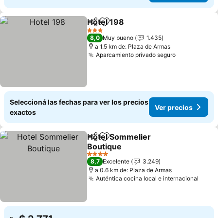
Hotel 198
Compartir
Añadir a favoritos
Ver precios
3 Estrellas
8,0
Muy bueno
1.435
a 1.5 km de: Plaza de Armas
Aparcamiento privado seguro
Ver precios
Seleccioná las fechas para ver los precios
Ver precios
exactos
Hotel Sommelier
Compartir
Añadir a favoritos
Boutique
Ver precios
4 Estrellas
8,7
Excelente
3.249
a 0.6 km de: Plaza de Armas
Auténtica cocina local e internacional
Ver p