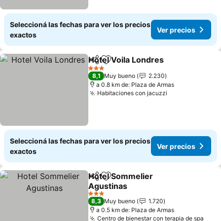
Seleccioná las fechas para ver los precios
Ver precios
exactos
Hotel Voila Londres
Compartir
Añadir a favoritos
Ver pr
3 Estrellas
8,1
Muy bueno
2.230
a 0.8 km de: Plaza de Armas
Habitaciones con jacuzzi
Ver precios
Seleccioná las fechas para ver los precios
Ver precios
exactos
Hotel Sommelier
Compartir
Añadir a favoritos
Agustinas
Ver precios
3 Estrellas
8,3
Muy bueno
1.720
a 0.5 km de: Plaza de Armas
Centro de bienestar con terapia de spa
Ver 