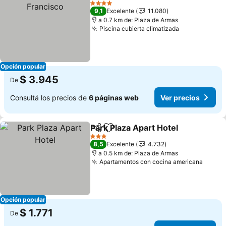
4 Estrellas
9,1
Excelente
11.080
a 0.7 km de: Plaza de Armas
Piscina cubierta climatizada
Ver precios
Opción popular
$ 3.945
De
Consultá los precios de
6 páginas web
Ver precios
Park Plaza Apart Hotel
Compartir
Añadir a favoritos
Ver 
3 Estrellas
8,5
Excelente
4.732
a 0.5 km de: Plaza de Armas
Apartamentos con cocina americana
Ver p
Opción popular
$ 1.771
De