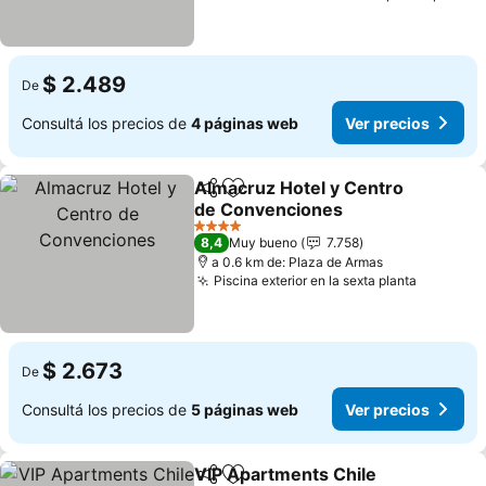
$ 2.489
De
Consultá los precios de
4 páginas web
Ver precios
Almacruz Hotel y Centro
Compartir
Añadir a favoritos
de Convenciones
Ver precios
4 Estrellas
8,4
Muy bueno
7.758
a 0.6 km de: Plaza de Armas
Piscina exterior en la sexta planta
Ver prec
$ 2.673
De
Consultá los precios de
5 páginas web
Ver precios
VIP Apartments Chile
Compartir
Añadir a favoritos