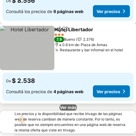
$ 8.556
De
Consultá los precios de
6 páginas web
Ver precios
Hotel Libertador
Compartir
Añadir a favoritos
Ver preci
3 Estrellas
7,9
Bueno
2.376
a 0.6 km de: Plaza de Armas
Restaurante y bar informal en el hotel
Ver p
$ 2.538
De
Consultá los precios de
4 páginas web
Ver precios
Ver más
Los precios y la disponibilidad que recibe trivago de las páginas
web de reserva cambian de manera constante. Por lo tanto, es
posible que no siempre encuentres en una página web de reserva
la misma oferta que viste en trivago.