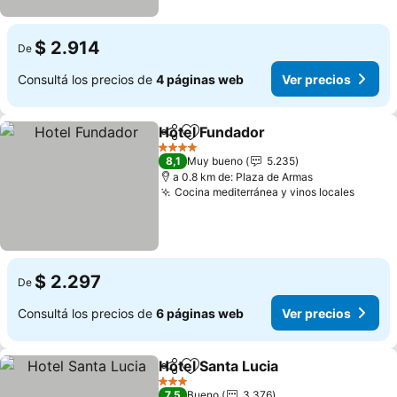
$ 2.914
De
Consultá los precios de
4 páginas web
Ver precios
Hotel Fundador
Compartir
Añadir a favoritos
Ver precio
4 Estrellas
8,1
Muy bueno
5.235
a 0.8 km de: Plaza de Armas
Cocina mediterránea y vinos locales
Ver pr
$ 2.297
De
Consultá los precios de
6 páginas web
Ver precios
Hotel Santa Lucia
Compartir
Añadir a favoritos
Ver preci
3 Estrellas
7,5
Bueno
3.376