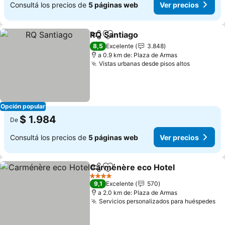
Consultá los precios de
5 páginas web
Ver precios
RQ Santiago
Compartir
Añadir a favoritos
Ver precios
8,5
Excelente
3.848
a 0.9 km de: Plaza de Armas
Vistas urbanas desde pisos altos
Ver preci
Opción popular
$ 1.984
De
Consultá los precios de
5 páginas web
Ver precios
Carménère eco Hotel
Compartir
Añadir a favoritos
Ver 
4 Estrellas
9,1
Excelente
570
a 2.0 km de: Plaza de Armas
Servicios personalizados para huéspedes
Ve