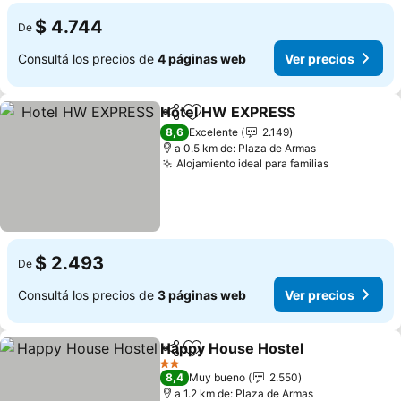
$ 4.744
De
Consultá los precios de
4 páginas web
Ver precios
Hotel HW EXPRESS
Compartir
Añadir a favoritos
Ver pre
8,6
Excelente
2.149
a 0.5 km de: Plaza de Armas
Alojamiento ideal para familias
Ver precio
$ 2.493
De
Consultá los precios de
3 páginas web
Ver precios
Happy House Hostel
Compartir
Añadir a favoritos
Ver p
2 Estrellas
8,4
Muy bueno
2.550
a 1.2 km de: Plaza de Armas