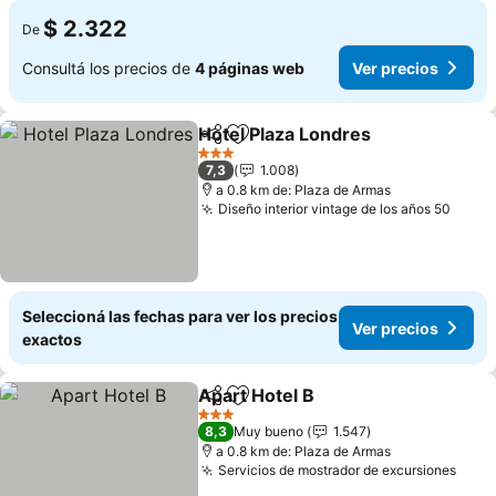
$ 2.322
De
Consultá los precios de
4 páginas web
Ver precios
Hotel Plaza Londres
Compartir
Añadir a favoritos
Ver pr
3 Estrellas
7,3
1.008
a 0.8 km de: Plaza de Armas
Diseño interior vintage de los años 50
Ver p
Seleccioná las fechas para ver los precios
Ver precios
exactos
Apart Hotel B
Compartir
Añadir a favoritos
Ver precios
3 Estrellas
8,3
Muy bueno
1.547
a 0.8 km de: Plaza de Armas
Servicios de mostrador de excursiones
Ver 