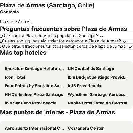
Plaza de Armas (Santiago, Chile)
Contacto
Plaza de Armas
,
Preguntas frecuentes sobre Plaza de Armas
¿Qué hace a Plaza de Armas popular en Santiago?
¿Cuáles son algunos alojamientos cercanos a Plaza de Armas?
¿Qué otras atracciones turísticas están cerca de Plaza de Armas?
Más top hoteles
Sheraton Santiago Hotel and Convention Center
NH Ciudad de Santiago
Icon Hotel
Ibis Budget Santiago Providencia
Four Points by Sheraton Santiago
hUB Providencia
NH Collection Plaza Santiago
Wyndham Santiago Aeropuerto
ibis Santiago Providencia
Nobile Hotel Estación Central
Más puntos de interés - Plaza de Armas
Hotel Director Vitacura
Novotel Santiago Las Condes
City Express by Marriott Santiago Aeropuerto Chile
Hotel Capital Bellet
Aeropuerto Internacional Comodoro Arturo Merino Benítez
Costanera Center
Nobile Inn Santiago
Novotel Santiago Vitacura