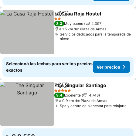
La Casa Roja Hostel
Compartir
Añadir a favoritos
Ver pr
2 Estrellas
8,3
Muy bueno
4.397
a 1.5 km de: Plaza de Armas
Servicios dedicados para la temporada de
nieve
Seleccioná las fechas para ver los precios
Ver precios
exactos
The Singular Santiago
Compartir
Añadir a favoritos
Ver 
5 Estrellas
9,4
Excelente
4.748
a 0.9 km de: Plaza de Armas
Spa y centro de bienestar para relajarte
Ver 