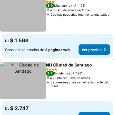
Ver 
3 Estrellas
8,0
Muy bueno
1.125
a 0.6 km de: Plaza de Armas
Cocinas pequeñas totalmente equipadas
Ver
$ 1.598
De
Consultá los precios de
3 páginas web
Ver precios
NH Ciudad de Santiago
Compartir
Añadir a favoritos
Ver
4 Estrellas
8,5
Excelente
7.981
a 2.1 km de: Plaza de Armas
Sabores regionales en el restaurante del
hotel
$ 2.747
De