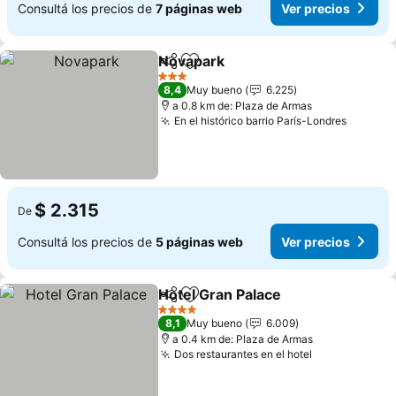
Consultá los precios de
7 páginas web
Ver precios
Novapark
Compartir
Añadir a favoritos
Ver precios
3 Estrellas
8,4
Muy bueno
6.225
a 0.8 km de: Plaza de Armas
En el histórico barrio París-Londres
Ver pre
$ 2.315
De
Consultá los precios de
5 páginas web
Ver precios
Hotel Gran Palace
Compartir
Añadir a favoritos
Ver prec
4 Estrellas
8,1
Muy bueno
6.009
a 0.4 km de: Plaza de Armas
Dos restaurantes en el hotel
Ver precios