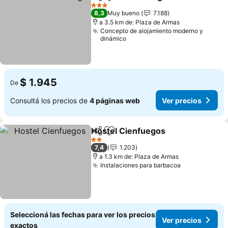
Compartir
Añadir a favoritos
Ver pre
3 Estrellas
8,3
Muy bueno
7.188
a 3.5 km de: Plaza de Armas
Concepto de alojamiento moderno y
dinámico
$ 1.945
De
Consultá los precios de
4 páginas web
Ver precios
Hostel Cienfuegos
Compartir
Añadir a favoritos
Ver pre
2 Estrellas
7,4
1.203
a 1.3 km de: Plaza de Armas
Instalaciones para barbacoa
Ver precios
Seleccioná las fechas para ver los precios
Ver precios
exactos