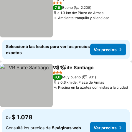
Compartir
Añadir a favoritos
Ver preci
3 Estrellas
7,6
Bueno
2.205
a 1.3 km de: Plaza de Armas
Ambiente tranquilo y silencioso
Ver preci
Seleccioná las fechas para ver los precios
Ver precios
exactos
VR Suite Santiago
Compartir
Añadir a favoritos
Ver prec
3 Estrellas
8,0
Muy bueno
931
a 0.6 km de: Plaza de Armas
Piscina en la azotea con vistas a la ciudad
V
$ 1.078
De
Consultá los precios de
5 páginas web
Ver precios