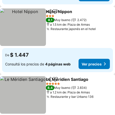
Hotel Nippon
Compartir
Añadir a favoritos
Ver precios
3 Estrellas
8,1
Muy bueno
2.472
a 1.5 km de: Plaza de Armas
Restaurante japonés en el hotel
Ver preci
$ 1.447
De
Consultá los precios de
4 páginas web
Ver precios
Le Méridien Santiago
Compartir
Añadir a favoritos
Ver p
5 Estrellas
8,4
Muy bueno
2.834
a 1.2 km de: Plaza de Armas
Restaurante y bar Urbano 136
Ver precio