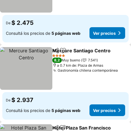
$ 2.475
De
Consultá los precios de
5 páginas web
Ver precios
Mercure Santiago Centro
Compartir
Añadir a favoritos
4 Estrellas
8,2
Muy bueno
7.541
a 0.7 km de: Plaza de Armas
Gastronomía chilena contemporánea
Ver p
$ 2.937
De
Consultá los precios de
5 páginas web
Ver precios
Hotel Plaza San Francisco
Compartir
Añadir a favoritos