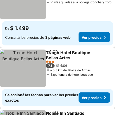
Visitas guiadas a la bodega Concha y Toro
V
$ 1.499
De
Consultá los precios de
3 páginas web
Ver precios
Tremo Hotel Boutique
Compartir
Añadir a favoritos
Bellas Artes
Ver precios
3 Estrellas
7,1
680
a 0.8 km de: Plaza de Armas
Experiencia de hotel boutique
Ver precios
Seleccioná las fechas para ver los precios
Ver precios
exactos
Nobile Inn Santiago