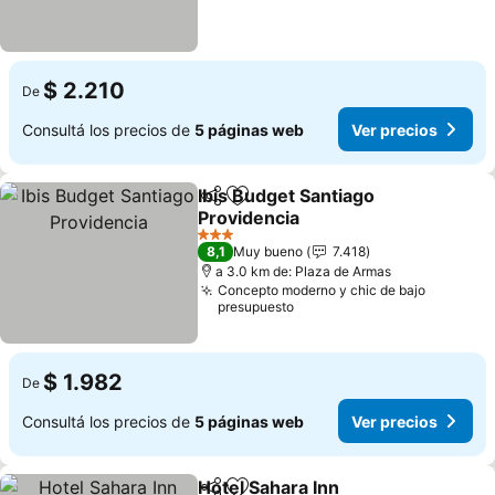
$ 2.210
De
Consultá los precios de
5 páginas web
Ver precios
Ibis Budget Santiago
Compartir
Añadir a favoritos
Providencia
Ver precios
3 Estrellas
8,1
Muy bueno
7.418
a 3.0 km de: Plaza de Armas
Concepto moderno y chic de bajo
presupuesto
$ 1.982
De
Consultá los precios de
5 páginas web
Ver precios
Hotel Sahara Inn