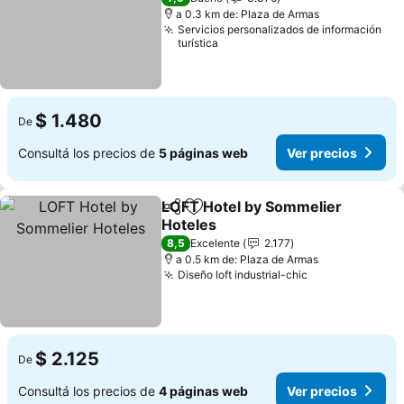
a 0.3 km de: Plaza de Armas
Servicios personalizados de información
turística
$ 1.480
De
Consultá los precios de
5 páginas web
Ver precios
LOFT Hotel by Sommelier
Compartir
Añadir a favoritos
Hoteles
Ver precios
8,5
Excelente
2.177
a 0.5 km de: Plaza de Armas
Diseño loft industrial-chic
Ver precios
$ 2.125
De
Consultá los precios de
4 páginas web
Ver precios