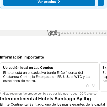
Ver precios
Ver precios
1 / 99
Información importante
Ubicación ideal en Las Condes
Ex
El hotel está en el exclusivo barrio El Golf, cerca del
Sa
Costanera Center, la Embajada de EE. UU., el WTC y las
es
estaciones de metro.
caf
Este resumen fue creado con IA y es posible que no sea 100% preciso.
Intercontinental Hotels Santiago By Ihg
El InterContinental Santiago, uno de los más elegantes de la capital