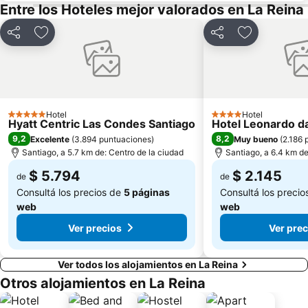
Entre los Hoteles mejor valorados en La Reina
Compartir
Añadir a favoritos
Compartir
Añadir a fav
Hotel
Hotel
5 Estrellas
4 Estrellas
Hyatt Centric Las Condes Santiago
Hotel Leonardo da
9,2
8,2
Excelente
(
3.894 puntuaciones
)
Muy bueno
(
2.186 
Santiago, a 5.7 km de: Centro de la ciudad
Santiago, a 6.4 km de
$ 5.794
$ 2.145
de
de
Consultá los precios de
5 páginas
Consultá los preci
web
web
Ver precios
Ver prec
Ver todos los alojamientos en La Reina
Otros alojamientos en La Reina