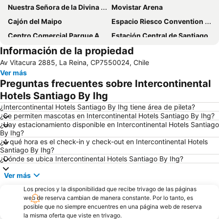
Nuestra Señora de la Divina Providencia
Movistar Arena
Cajón del Maipo
Espacio Riesco Convention Center
Centro Comercial Parque Arauco
Estación Central de Santiago
Información de la propiedad
Estadio Monumental David Arellano
Parque Bustamante
Av Vitacura 2885, La Reina, CP7550024, Chile
Barrio Lastarria
Cerro San Cristóbal
Ver más
La Parva
Universidad de Chile
Preguntas frecuentes sobre Intercontinental
El Colorado
Parque Balmaceda
Hotels Santiago By Ihg
Barrio Bellavista
Plaza de Armas
¿Intercontinental Hotels Santiago By Ihg tiene área de pileta?
¿Se permiten mascotas en Intercontinental Hotels Santiago By Ihg?
Centro Comercial Mall del Centro
Metro de Santiago
¿Hay estacionamiento disponible en Intercontinental Hotels Santiago
By Ihg?
¿A qué hora es el check-in y check-out en Intercontinental Hotels
Santiago By Ihg?
¿Dónde se ubica Intercontinental Hotels Santiago By Ihg?
Ver más
Los precios y la disponibilidad que recibe trivago de las páginas
web de reserva cambian de manera constante. Por lo tanto, es
posible que no siempre encuentres en una página web de reserva
la misma oferta que viste en trivago.