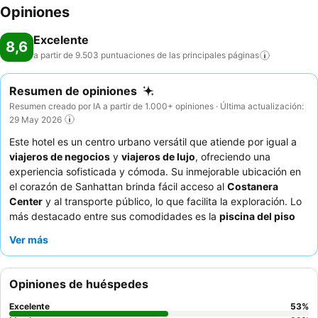
Opiniones
Excelente
8,6
a partir de 9.503 puntuaciones de las principales
páginas
Resumen de opiniones
Resumen creado por IA a partir de 1.000+ opiniones · Última actualización:
29 May 2026
Este hotel es un centro urbano versátil que atiende por igual a
viajeros de negocios
y
viajeros de lujo
, ofreciendo una
experiencia sofisticada y cómoda. Su inmejorable ubicación en
el corazón de Sanhattan brinda fácil acceso al
Costanera
Center
y al transporte público, lo que facilita la exploración. Lo
más destacado entre sus comodidades es la
piscina del piso
19
, elogiada por sus excelentes vistas y acceso las 24 horas.
Ver más
Los huéspedes elogian constantemente la calidez y atención del
personal, y el
desayuno buffet
recibe altas calificaciones por su
amplia variedad y calidad. Para una estancia mejorada,
Opiniones de huéspedes
considere la posibilidad de ascender a una habitación con
acceso al Club Lounge
para mayor privacidad y servicios
Excelente
53
%