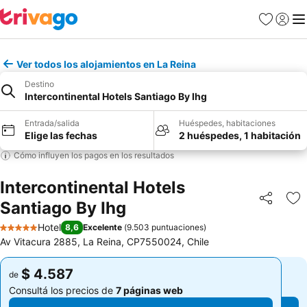
Favoritos
Iniciar 
Me
Ver todos los alojamientos en La Reina
Destino
Intercontinental Hotels Santiago By Ihg
Entrada/salida
Huéspedes, habitaciones
Elige las fechas
2 huéspedes, 1 habitación
Cómo influyen los pagos en los resultados
Intercontinental Hotels
Santiago By Ihg
Compartir
Añ
Hotel
8,6
Excelente
(
9.503 puntuaciones
)
5 Estrellas
Av Vitacura 2885, La Reina, CP7550024, Chile
$ 4.587
$ 4.587
de
de
Consultá los precios de
7 páginas web
Consultá los precios de
7 páginas web