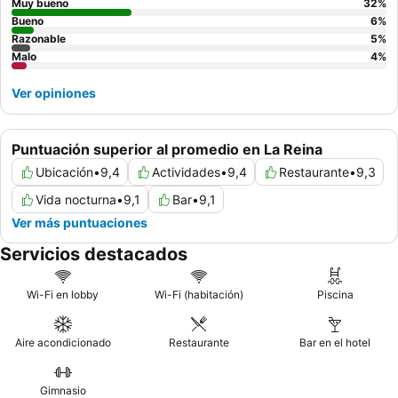
exclusivos.
Muy bueno
32
%
Bueno
6
%
Razonable
5
%
Malo
4
%
Ver opiniones
Puntuación superior al promedio en La Reina
Ubicación
•
9,4
Actividades
•
9,4
Restaurante
•
9,3
Vida nocturna
•
9,1
Bar
•
9,1
Ver más puntuaciones
Servicios destacados
Wi-Fi en lobby
Wi-Fi (habitación)
Piscina
Aire acondicionado
Restaurante
Bar en el hotel
Gimnasio