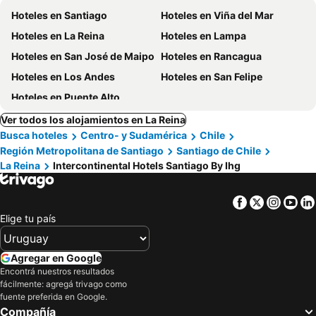
Hoteles en Santiago
Hoteles en Viña del Mar
Hoteles en La Reina
Hoteles en Lampa
Hoteles en San José de Maipo
Hoteles en Rancagua
Hoteles en Los Andes
Hoteles en San Felipe
Hoteles en Puente Alto
Ver todos los alojamientos en La Reina
Busca hoteles
Centro- y Sudamérica
Chile
Región Metropolitana de Santiago
Santiago de Chile
La Reina
Intercontinental Hotels Santiago By Ihg
Facebook
Twitter
Insta
Yo
Elige tu país
Agregar en Google
Encontrá nuestros resultados
fácilmente: agregá trivago como
fuente preferida en Google.
Compañía