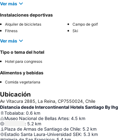
Ver más
Instalaciones deportivas
Alquiler de bicicletas
Campo de golf
Fitness
Ski
Ver más
Tipo o tema del hotel
Hotel para congresos
Alimentos y bebidas
Comida vegetariana
Ubicación
Av Vitacura 2885, La Reina, CP7550024, Chile
Distancia desde Intercontinental Hotels Santiago By Ihg
Tobalaba
:
0.6
km
Museo Nacional de Bellas Artes
:
4.5
km
:
5.2
km
Plaza de Armas de Santiago de Chile
:
5.2
km
Estadio Santa Laura-Universidad SEK
:
5.3
km
Iglesia de San Francisco
:
5.4
km