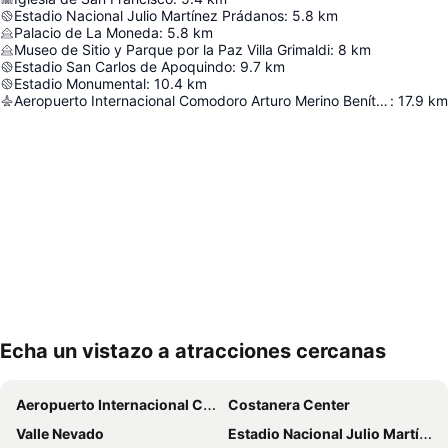
Estadio Nacional Julio Martínez Prádanos
:
5.8
km
Palacio de La Moneda
:
5.8
km
Museo de Sitio y Parque por la Paz Villa Grimaldi
:
8
km
Estadio San Carlos de Apoquindo
:
9.7
km
Estadio Monumental
:
10.4
km
Aeropuerto Internacional Comodoro Arturo Merino Benítez
:
17.9
km
Echa un vistazo a atracciones cercanas
Ampliar mapa
Aeropuerto Internacional Comodoro Arturo Merino Benítez
Costanera Center
Valle Nevado
Estadio Nacional Julio Martínez Prádanos