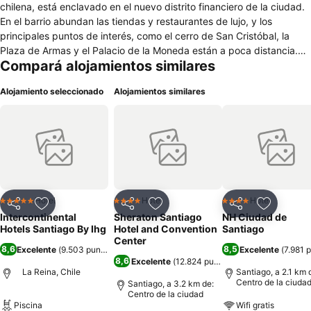
chilena, está enclavado en el nuevo distrito financiero de la ciudad.
En el barrio abundan las tiendas y restaurantes de lujo, y los
principales puntos de interés, como el cerro de San Cristóbal, la
Plaza de Armas y el Palacio de la Moneda están a poca distancia.
Compará alojamientos similares
Hay pistas de esquí a menos de una hora y, si prefiere navegar, el
mar está a menos de dos horas. InterContinental Santiago cuenta
Alojamiento seleccionado
Alojamientos similares
con 381 habitaciones de lujo, cómodas, elegantes y dotadas con la
última tecnología. Cada una de ellas con características especiales
que las hacen únicas. En el Club Lounge InterContinental se ofrece
servicio de Check-in privado, Instant Check-out, conciege
dedicado, Buffet de desayuno, café y snacks durante el día, y
cocktails al finalizar la tarde. La Terraza está junto al vestíbulo, lo
que le aporta un ambiente cosmopolita y dinámico, aunque es lo
bastante tranquilo como para charlar y relajarse. Este restaurante
Hotel
Hotel
Hotel
5 Estrellas
4 Estrellas
4 Estrellas
Compartir
Añadir a favoritos
Compartir
Añadir a favoritos
Compartir
Añadir a 
informal es muy cómodo para desayunar y, a mediodía y por la
Intercontinental
Sheraton Santiago
NH Ciudad de
noche, ofrece una carta compuesta por platos como ensalada César
Hotels Santiago By Ihg
Hotel and Convention
Santiago
con pollo clásica, filete de ternera salteado, risotto y pizza.
Center
8,6
8,5
Excelente
(
9.503 puntuaciones
)
Excelente
(
7.981 
8,6
Excelente
(
12.824 puntuaciones
)
La Reina, Chile
Santiago, a 2.1 km 
Centro de la ciuda
Santiago, a 3.2 km de:
Centro de la ciudad
Piscina
Wifi gratis