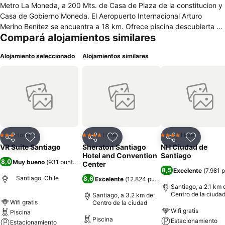
Metro La Moneda, a 200 Mts. de Casa de Plaza de la constitucion y
Casa de Gobierno Moneda. El Aeropuerto Internacional Arturo
Merino Benítez se encuentra a 18 km. Ofrece piscina descubierta y
Compará alojamientos similares
Wi-Fi gratuito en áreas comunes. Las suites disponen de TV LCD
por cable, baño privado con bañera y cocina equipada con
Alojamiento seleccionado
Alojamientos similares
microondas y refrigerador. Las comodidades que brinda son una
terraza con vista panorámica de la ciudad, estacionamiento por un
suplemento a solicitud de reserva. El establecimiento se encuentra a
4.5 km del Cerro Blanco y a 1 km del Museo Nacional de Bellas
Artes.
Hotel
Hotel
Hotel
3 Estrellas
4 Estrellas
4 Estrellas
Compartir
Añadir a favoritos
Compartir
Añadir a favoritos
Compartir
Añadir a 
VR Suite Santiago
Sheraton Santiago
NH Ciudad de
Hotel and Convention
Santiago
8,0
Muy bueno
(
931 puntuaciones
)
Center
8,5
Excelente
(
7.981 
Santiago, Chile
8,6
Excelente
(
12.824 puntuaciones
)
Santiago, a 2.1 km 
Centro de la ciuda
Santiago, a 3.2 km de:
Wifi gratis
Centro de la ciudad
Wifi gratis
Piscina
Piscina
Estacionamiento
Estacionamiento