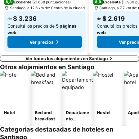
8,8
8,9
Excelente
(
21.638 puntuaciones
)
Excelente
(
11.930 p
Santiago, a 12.6 km de: Centro de la ciudad
Santiago, a 7.7 km de:
$ 3.236
$ 2.619
de
de
Consultá los precios de
5 páginas
Consultá los precios
web
web
Ver precios
Ver preci
Ver todos los alojamientos en Santiago
Otros alojamientos en Santiago
Hotel
Bed and
Departame
Hostel
Apart
breakfast
nto
equipado
Categorías destacadas de hoteles en
Santiago