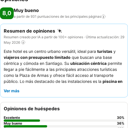
Muy bueno
8,0
a partir de 931 puntuaciones de las principales
páginas
Resumen de opiniones
Resumen creado por IA a partir de 100+ opiniones · Última actualización: 29
May 2026
Este hotel es un centro urbano versátil, ideal para
turistas
y
viajeros con presupuesto limitado
que buscan una base
céntrica y cómoda en Santiago. Su
ubicación céntrica
permite
llegar a pie fácilmente a las principales atracciones turísticas
como la Plaza de Armas y ofrece fácil acceso al transporte
público. Lo más destacado de las instalaciones es la
piscina en
la azotea
, que ofrece fantásticas vistas de la ciudad. Los
Ver más
huéspedes elogian constantemente al
equipo de recepción
por
su excepcional amabilidad y disposición, lo que garantiza una
experiencia positiva. Para una estancia más tranquila, considere
Opiniones de huéspedes
solicitar una habitación que no dé a la calle debido al posible
ruido de la ciudad.
Excelente
30
%
Muy bueno
36
%