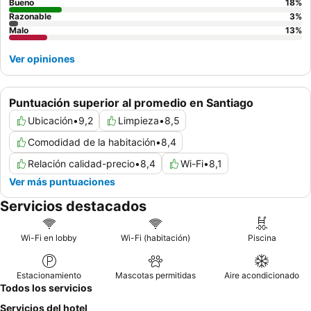
Bueno
18
%
Razonable
3
%
Malo
13
%
Ver opiniones
Puntuación superior al promedio en Santiago
Ubicación
•
9,2
Limpieza
•
8,5
Comodidad de la habitación
•
8,4
Relación calidad-precio
•
8,4
Wi-Fi
•
8,1
Ver más puntuaciones
Servicios destacados
Wi-Fi en lobby
Wi-Fi (habitación)
Piscina
Estacionamiento
Mascotas permitidas
Aire acondicionado
Todos los servicios
Servicios del hotel