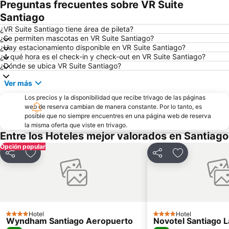
Preguntas frecuentes sobre VR Suite
El Colorado
Plaza de Armas
Santiago
Barrio Bellavista
Parque Balmaceda
¿VR Suite Santiago tiene área de pileta?
¿Se permiten mascotas en VR Suite Santiago?
Centro Comercial Mall del Centro
Metro de Santiago
¿Hay estacionamiento disponible en VR Suite Santiago?
¿A qué hora es el check-in y check-out en VR Suite Santiago?
¿Dónde se ubica VR Suite Santiago?
Ver más
Los precios y la disponibilidad que recibe trivago de las páginas
web de reserva cambian de manera constante. Por lo tanto, es
posible que no siempre encuentres en una página web de reserva
la misma oferta que viste en trivago.
Entre los Hoteles mejor valorados en Santiago
Opción popular
Compartir
Añadir a favoritos
Compartir
Añadir a favo
Hotel
Hotel
4 Estrellas
4 Estrellas
Wyndham Santiago Aeropuerto
Novotel Santiago 