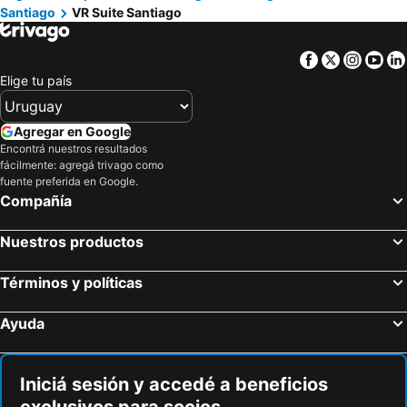
Santiago
VR Suite Santiago
Facebook
Twitter
Insta
Yo
Elige tu país
Agregar en Google
Encontrá nuestros resultados
fácilmente: agregá trivago como
fuente preferida en Google.
Compañía
Nuestros productos
Términos y políticas
Ayuda
Iniciá sesión y accedé a beneficios
exclusivos para socios