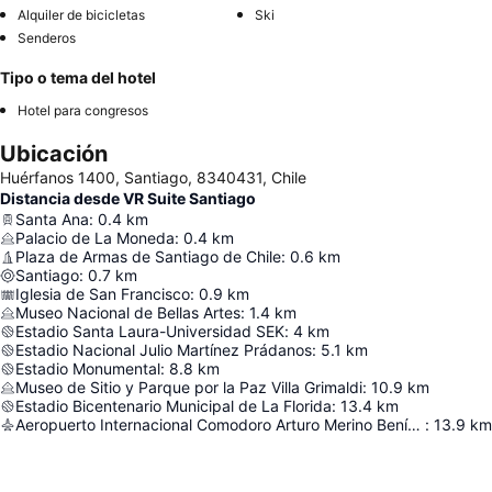
Alquiler de bicicletas
Ski
Senderos
Tipo o tema del hotel
Hotel para congresos
Ubicación
Huérfanos 1400, Santiago, 8340431, Chile
Distancia desde VR Suite Santiago
Santa Ana
:
0.4
km
Palacio de La Moneda
:
0.4
km
Plaza de Armas de Santiago de Chile
:
0.6
km
Santiago
:
0.7
km
Iglesia de San Francisco
:
0.9
km
Museo Nacional de Bellas Artes
:
1.4
km
Estadio Santa Laura-Universidad SEK
:
4
km
Estadio Nacional Julio Martínez Prádanos
:
5.1
km
Estadio Monumental
:
8.8
km
Museo de Sitio y Parque por la Paz Villa Grimaldi
:
10.9
km
Estadio Bicentenario Municipal de La Florida
:
13.4
km
Aeropuerto Internacional Comodoro Arturo Merino Benítez
:
13.9
km