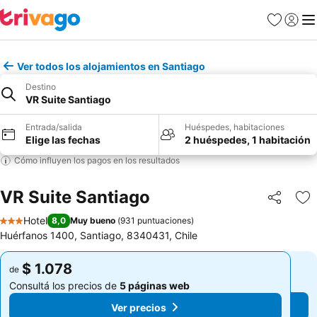
Favoritos
Iniciar 
Me
Ver todos los alojamientos en Santiago
Destino
VR Suite Santiago
Entrada/salida
Huéspedes, habitaciones
Elige las fechas
2 huéspedes, 1 habitación
Cómo influyen los pagos en los resultados
VR Suite Santiago
Compartir
Añ
Hotel
8,0
Muy bueno
(
931 puntuaciones
)
3 Estrellas
Huérfanos 1400, Santiago, 8340431, Chile
$ 1.078
$ 1.078
de
de
Consultá los precios de
5 páginas web
Consultá los precios de
5 páginas web
Ver precios
Ver precios