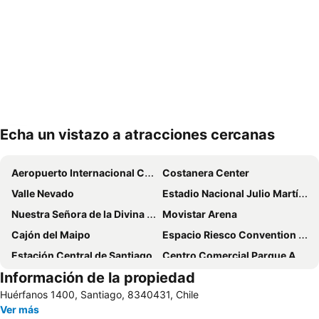
Echa un vistazo a atracciones cercanas
Ampliar mapa
Aeropuerto Internacional Comodoro Arturo Merino Benítez
Costanera Center
Valle Nevado
Estadio Nacional Julio Martínez Prádanos
Nuestra Señora de la Divina Providencia
Movistar Arena
Cajón del Maipo
Espacio Riesco Convention Center
Estación Central de Santiago
Centro Comercial Parque Arauco
Información de la propiedad
Estadio Monumental David Arellano
Barrio Lastarria
Huérfanos 1400, Santiago, 8340431, Chile
Parque Bustamante
Cerro San Cristóbal
Ver más
La Parva
Universidad de Chile