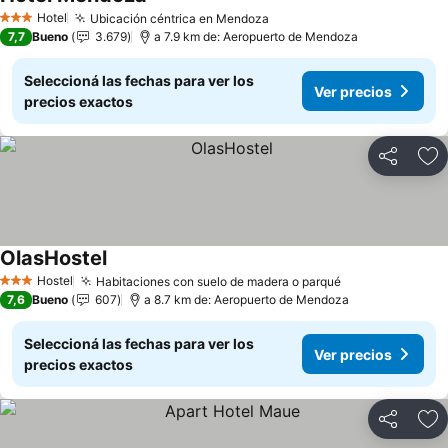
Hotel
Ubicación céntrica en Mendoza
3 Estrellas
7,7
Bueno
3.679
a 7.9 km de: Aeropuerto de Mendoza
Seleccioná las fechas para ver los
Ver precios
precios exactos
Compartir
Añ
OlasHostel
Hostel
Habitaciones con suelo de madera o parqué
3 Estrellas
7,6
Bueno
607
a 8.7 km de: Aeropuerto de Mendoza
Seleccioná las fechas para ver los
Ver precios
precios exactos
Compartir
Añ