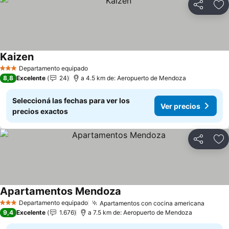
Compartir
Añ
Kaizen
Departamento equipado
3 Estrellas
8,8
Excelente
24
a 4.5 km de: Aeropuerto de Mendoza
Seleccioná las fechas para ver los
Ver precios
precios exactos
Compartir
Añ
Apartamentos Mendoza
Departamento equipado
Apartamentos con cocina americana
3 Estrellas
9,4
Excelente
1.676
a 7.5 km de: Aeropuerto de Mendoza