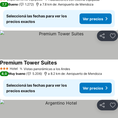
2 Estrellas
7,7
Bueno
1.272
a 7.8 km de: Aeropuerto de Mendoza
Seleccioná las fechas para ver los
Ver precios
precios exactos
Compartir
Añ
Premium Tower Suites
Hotel
Vistas panorámicas a los Andes
3 Estrellas
8,0
Muy bueno
5.206
a 8.2 km de: Aeropuerto de Mendoza
Seleccioná las fechas para ver los
Ver precios
precios exactos
Compartir
Añ