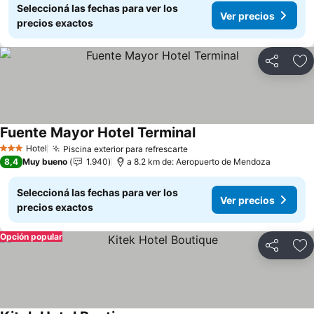
Seleccioná las fechas para ver los
Ver precios
precios exactos
Compartir
Añ
Fuente Mayor Hotel Terminal
Hotel
Piscina exterior para refrescarte
3 Estrellas
8,4
Muy bueno
1.940
a 8.2 km de: Aeropuerto de Mendoza
Seleccioná las fechas para ver los
Ver precios
precios exactos
Opción popular
Compartir
Añ