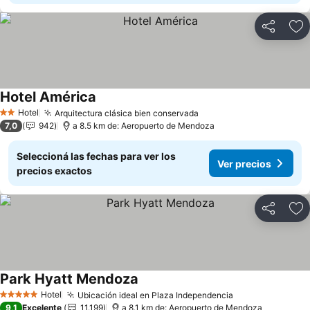
Compartir
Añ
Hotel América
Hotel
Arquitectura clásica bien conservada
2 Estrellas
7,0
942
a 8.5 km de: Aeropuerto de Mendoza
Seleccioná las fechas para ver los
Ver precios
precios exactos
Compartir
Añ
Park Hyatt Mendoza
Hotel
Ubicación ideal en Plaza Independencia
5 Estrellas
9,1
Excelente
11.199
a 8.1 km de: Aeropuerto de Mendoza