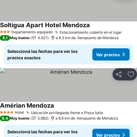
Soltigua Apart Hotel Mendoza
Departamento equipado
Estacionamiento cubierto en el lugar
3 Estrellas
8,1
Muy bueno
4.627
a 8.3 km de: Aeropuerto de Mendoza
Seleccioná las fechas para ver los
Ver precios
precios exactos
Compartir
Añ
Amérian Mendoza
Hotel
Ubicación privilegiada frente a Plaza Italia
4 Estrellas
8,4
Muy bueno
5.682
a 8.6 km de: Aeropuerto de Mendoza
Seleccioná las fechas para ver los
Ver precios