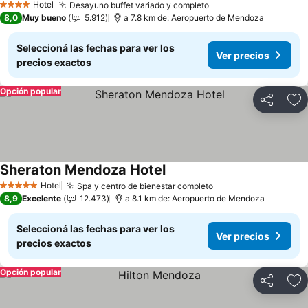
Hotel
Desayuno buffet variado y completo
4 Estrellas
8,0
Muy bueno
5.912
a 7.8 km de: Aeropuerto de Mendoza
Seleccioná las fechas para ver los
Ver precios
precios exactos
Opción popular
Compartir
Añ
Sheraton Mendoza Hotel
Hotel
Spa y centro de bienestar completo
5 Estrellas
8,9
Excelente
12.473
a 8.1 km de: Aeropuerto de Mendoza
Seleccioná las fechas para ver los
Ver precios
precios exactos
Opción popular
Compartir
Añ