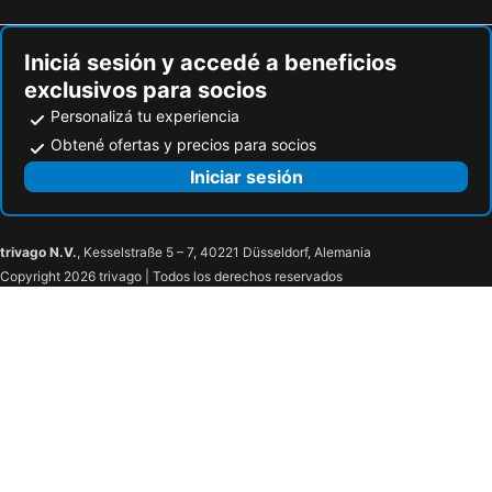
Plaza Italia
Arístides Villanueva
Casino de Mendoza
Estadio Malvinas Argentinas
Iniciá sesión y accedé a beneficios
Jardín Zoológico de Mendoza
Cerro de la Gloria
exclusivos para socios
Festival Internacional Providencia Jazz
Parque Padre Hurtado
Personalizá tu experiencia
Funicular
Plaza Chacabuco
Obtené ofertas y precios para socios
Parque Forestal de Santiago
Plaza Armenia
Iniciar sesión
Plaza Baquedano
Plaza Egaña
trivago N.V.
, Kesselstraße 5 – 7, 40221 Düsseldorf, Alemania
Copyright 2026 trivago | Todos los derechos reservados