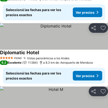
Seleccioná las fechas para ver los
Ver precios
precios exactos
Compartir
Añ
Diplomatic Hotel
Hotel
Vistas panorámicas a los Andes
5 Estrellas
9,2
Excelente
11.584
a 8.3 km de: Aeropuerto de Mendoza
Seleccioná las fechas para ver los
Ver precios
precios exactos
Compartir
Añ