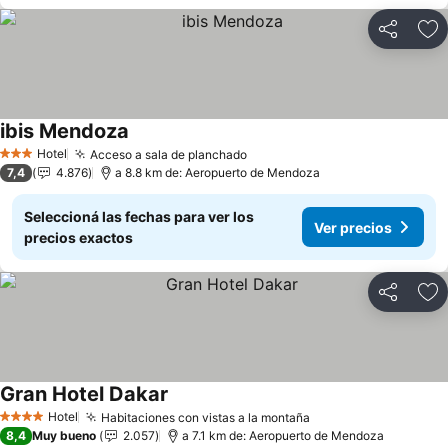
Compartir
Añ
ibis Mendoza
Hotel
Acceso a sala de planchado
3 Estrellas
7,4
4.876
a 8.8 km de: Aeropuerto de Mendoza
Seleccioná las fechas para ver los
Ver precios
precios exactos
Compartir
Añ
Gran Hotel Dakar
Hotel
Habitaciones con vistas a la montaña
4 Estrellas
8,4
Muy bueno
2.057
a 7.1 km de: Aeropuerto de Mendoza