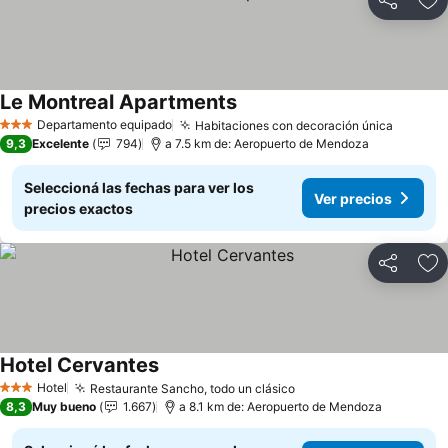
Compartir
Añ
Le Montreal Apartments
Departamento equipado
Habitaciones con decoración única
3 Estrellas
9,3
Excelente
794
a 7.5 km de: Aeropuerto de Mendoza
Seleccioná las fechas para ver los
Ver precios
precios exactos
Compartir
Añ
Hotel Cervantes
Hotel
Restaurante Sancho, todo un clásico
3 Estrellas
8,3
Muy bueno
1.667
a 8.1 km de: Aeropuerto de Mendoza