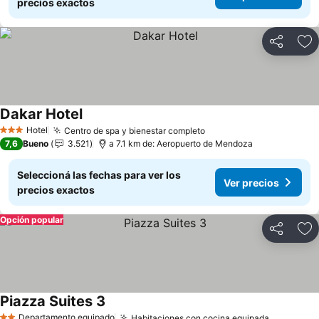
precios exactos
Compartir
Añ
Dakar Hotel
Hotel
Centro de spa y bienestar completo
3 Estrellas
7,6
Bueno
3.521
a 7.1 km de: Aeropuerto de Mendoza
Seleccioná las fechas para ver los
Ver precios
precios exactos
Opción popular
Compartir
Añ
Piazza Suites 3
Departamento equipado
Habitaciones con cocina equipada