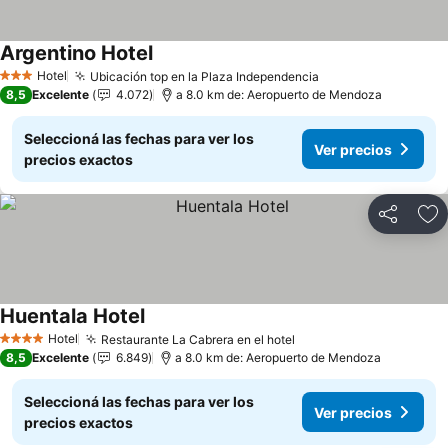
Argentino Hotel
Hotel
Ubicación top en la Plaza Independencia
3 Estrellas
8,5
Excelente
4.072
a 8.0 km de: Aeropuerto de Mendoza
Seleccioná las fechas para ver los
Ver precios
precios exactos
Compartir
Añ
Huentala Hotel
Hotel
Restaurante La Cabrera en el hotel
4 Estrellas
8,5
Excelente
6.849
a 8.0 km de: Aeropuerto de Mendoza
Seleccioná las fechas para ver los
Ver precios
precios exactos