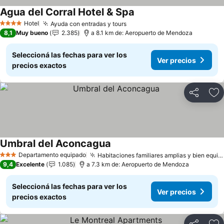
Agua del Corral Hotel & Spa
Hotel
Ayuda con entradas y tours
4 Estrellas
8,1
Muy bueno
2.385
a 8.1 km de: Aeropuerto de Mendoza
Seleccioná las fechas para ver los
Ver precios
precios exactos
Compartir
Añ
Umbral del Aconcagua
Departamento equipado
Habitaciones familiares amplias y bien equipadas
3 Estrellas
9,4
Excelente
1.085
a 7.3 km de: Aeropuerto de Mendoza
Seleccioná las fechas para ver los
Ver precios
precios exactos