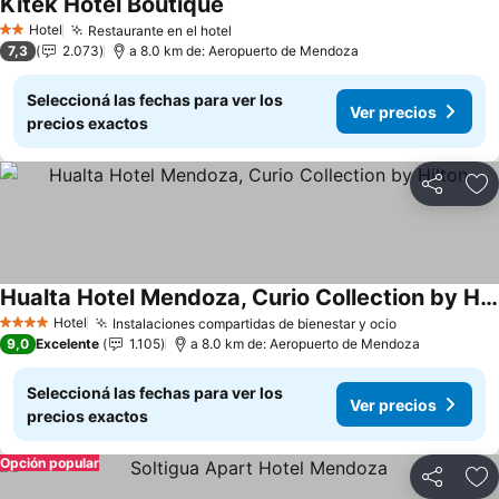
Kitek Hotel Boutique
Hotel
Restaurante en el hotel
2 Estrellas
7,3
2.073
a 8.0 km de: Aeropuerto de Mendoza
Seleccioná las fechas para ver los
Ver precios
precios exactos
Compartir
Añ
Hualta Hotel Mendoza, Curio Collection by Hilton
Hotel
Instalaciones compartidas de bienestar y ocio
4 Estrellas
9,0
Excelente
1.105
a 8.0 km de: Aeropuerto de Mendoza
Seleccioná las fechas para ver los
Ver precios
precios exactos
Opción popular
Compartir
Añ