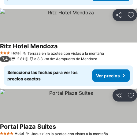
Compartir
Añ
Ritz Hotel Mendoza
Hotel
Terraza en la azotea con vistas a la montaña
3 Estrellas
7,4
2.811
a 8.3 km de: Aeropuerto de Mendoza
Seleccioná las fechas para ver los
Ver precios
precios exactos
Compartir
Añ
Portal Plaza Suites
Hotel
Jacuzzi en la azotea con vistas a la montaña
4 Estrellas