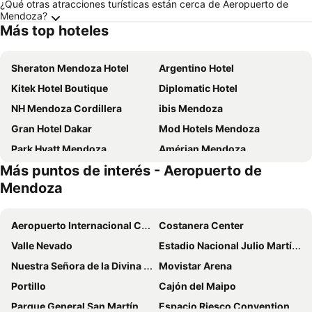
¿Qué otras atracciones turísticas están cerca de Aeropuerto de
Mendoza?
Más top hoteles
Sheraton Mendoza Hotel
Argentino Hotel
Kitek Hotel Boutique
Diplomatic Hotel
NH Mendoza Cordillera
ibis Mendoza
Gran Hotel Dakar
Mod Hotels Mendoza
Park Hyatt Mendoza
Amérian Mendoza
Más puntos de interés - Aeropuerto de
Hathor Hotels Mendoza
Dakar Hotel
Mendoza
Fuente Mayor Hotel Terminal
Hotel Cervantes
Hilton Mendoza
Agua del Corral Hotel & Spa
Aeropuerto Internacional Comodoro Arturo Merino Benítez
Costanera Center
Hotel Dalai
Esplendor by Wyndham Mendoza
Valle Nevado
Estadio Nacional Julio Martínez Prádanos
Hualta Hotel Mendoza, Curio Collection by Hilton
Huentala Hotel
Nuestra Señora de la Divina Providencia
Movistar Arena
Hotel Cordon Del Plata
Hotel Raices Aconcagua
Portillo
Cajón del Maipo
Hotel Princess
Casa Reconquista
Parque General San Martín
Espacio Riesco Convention Center
Abril Hotel Boutique
Mistela Altos de Mendoza- Zona Residencial destacada a pasos de Ciudad y 2 Bodegas-No Solicita Dinero Adelantado Se Paga al Ingresar - El desayuno cor