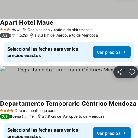
Apart Hotel Maue
Hotel
Dos piscinas y bañera de hidromasaje
3 Estrellas
7,2
1.529
a 8.3 km de: Aeropuerto de Mendoza
Seleccioná las fechas para ver los
Ver precios
precios exactos
Compartir
Añ
Departamento Temporario Céntrico Mendoza
Departamento equipado
4 Estrellas
7,9
Bueno
79
a 7.9 km de: Aeropuerto de Mendoza
Seleccioná las fechas para ver los
Ver precios
precios exactos