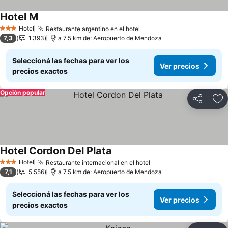
Hotel M
Hotel
Restaurante argentino en el hotel
3 Estrellas
7,3
1.393
a 7.5 km de: Aeropuerto de Mendoza
Seleccioná las fechas para ver los
Ver precios
precios exactos
Opción popular
Compartir
Añ
Hotel Cordon Del Plata
Hotel
Restaurante internacional en el hotel
3 Estrellas
7,1
5.556
a 7.5 km de: Aeropuerto de Mendoza
Seleccioná las fechas para ver los
Ver precios
precios exactos