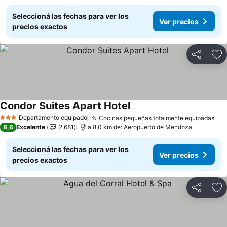
Seleccioná las fechas para ver los
Ver precios
precios exactos
Compartir
Añ
Condor Suites Apart Hotel
Departamento equipado
Cocinas pequeñas totalmente equipadas
3 Estrellas
8,6
Excelente
2.681
a 8.0 km de: Aeropuerto de Mendoza
Seleccioná las fechas para ver los
Ver precios
precios exactos
Compartir
Añ