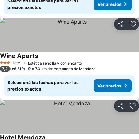
Seleccioná las fechas para ver los
Ver precios
precios exactos
Compartir
Añ
Wine Aparts
Hotel
Estética sencilla y con encanto
3 Estrellas
7,3
519
a 7.0 km de: Aeropuerto de Mendoza
Seleccioná las fechas para ver los
Ver precios
precios exactos
Compartir
Añ
Hotel Mendoza