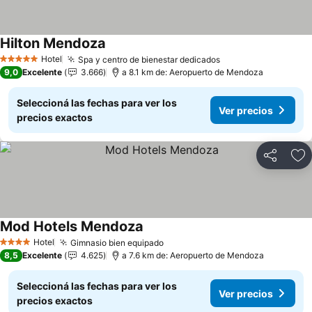
Hilton Mendoza
Hotel
Spa y centro de bienestar dedicados
5 Estrellas
9,0
Excelente
3.666
a 8.1 km de: Aeropuerto de Mendoza
Seleccioná las fechas para ver los
Ver precios
precios exactos
Compartir
Añ
Mod Hotels Mendoza
Hotel
Gimnasio bien equipado
4 Estrellas
8,5
Excelente
4.625
a 7.6 km de: Aeropuerto de Mendoza
Seleccioná las fechas para ver los
Ver precios
precios exactos