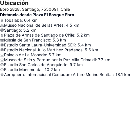
Ubicación
Ebro 2828, Santiago, 7550091, Chile
Distancia desde Plaza El Bosque Ebro
Tobalaba
:
0.4
km
Museo Nacional de Bellas Artes
:
4.5
km
Santiago
:
5.2
km
Plaza de Armas de Santiago de Chile
:
5.2
km
Iglesia de San Francisco
:
5.3
km
Estadio Santa Laura-Universidad SEK
:
5.4
km
Estadio Nacional Julio Martínez Prádanos
:
5.6
km
Palacio de La Moneda
:
5.7
km
Museo de Sitio y Parque por la Paz Villa Grimaldi
:
7.7
km
Estadio San Carlos de Apoquindo
:
9.7
km
Estadio Monumental
:
10.2
km
Aeropuerto Internacional Comodoro Arturo Merino Benítez
:
18.1
km