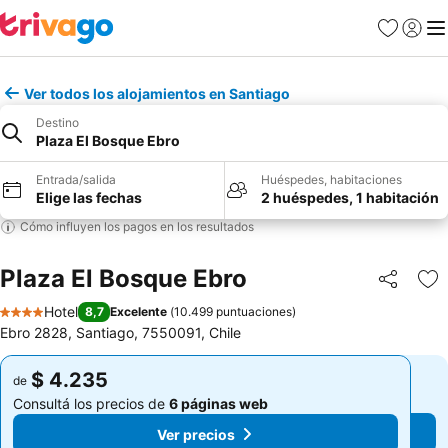
Favoritos
Iniciar 
Me
Ver todos los alojamientos en Santiago
Destino
Plaza El Bosque Ebro
Entrada/salida
Huéspedes, habitaciones
Elige las fechas
2 huéspedes, 1 habitación
Cómo influyen los pagos en los resultados
Plaza El Bosque Ebro
Compartir
Añ
Hotel
8,7
Excelente
(
10.499 puntuaciones
)
4 Estrellas
Ebro 2828, Santiago, 7550091, Chile
$ 4.235
$ 4.235
de
de
Consultá los precios de
6 páginas web
Consultá los precios de
6 páginas web
Ver precios
Ver precios