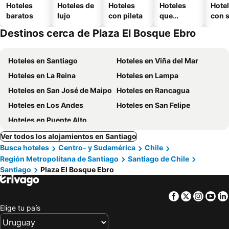
Hoteles
Hoteles de
Hoteles
Hoteles
Hote
baratos
lujo
con pileta
que
con 
aceptan
Destinos cerca de Plaza El Bosque Ebro
mascotas
Hoteles en Santiago
Hoteles en Viña del Mar
Hoteles en La Reina
Hoteles en Lampa
Hoteles en San José de Maipo
Hoteles en Rancagua
Hoteles en Los Andes
Hoteles en San Felipe
Hoteles en Puente Alto
Ver todos los alojamientos en Santiago
Busca hoteles
Centro- y Sudamérica
Chile
Región Metropolitana de Santiago
Santiago de Chile
Santiago
Plaza El Bosque Ebro
Facebook
Twitter
Insta
Yo
Elige tu país