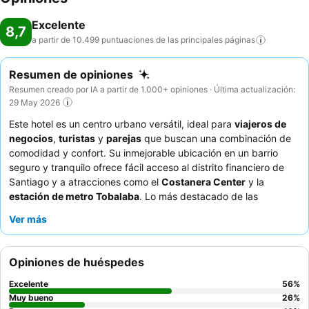
Excelente
8,7
a partir de 10.499 puntuaciones de las principales
páginas
Resumen de opiniones
Resumen creado por IA a partir de 1.000+ opiniones · Última actualización:
29 May 2026
Este hotel es un centro urbano versátil, ideal para
viajeros de
negocios
,
turistas
y
parejas
que buscan una combinación de
comodidad y confort. Su inmejorable ubicación en un barrio
seguro y tranquilo ofrece fácil acceso al distrito financiero de
Santiago y a atracciones como el
Costanera Center
y la
estación de metro Tobalaba
. Lo más destacado de las
instalaciones es la
piscina climatizada
en el piso 17, que ofrece
Ver más
impresionantes vistas de la ciudad. Los huéspedes elogian
constantemente al atento personal y el variado y de alta calidad
desayuno buffet
con impresionantes vistas a la ciudad y a la
Opiniones de huéspedes
montaña. Para una experiencia verdaderamente memorable,
considere una habitación en un piso superior para apreciar
Excelente
56
%
plenamente las vistas panorámicas.
Muy bueno
26
%