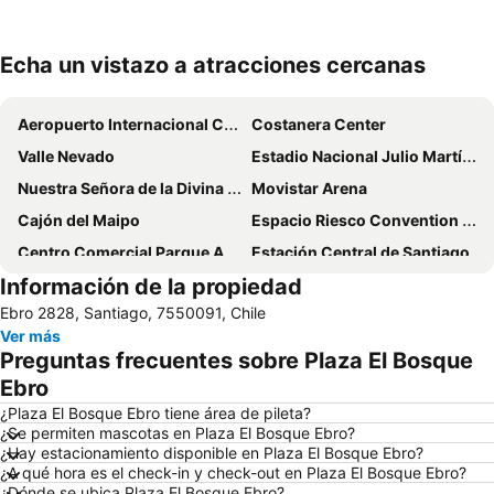
Echa un vistazo a atracciones cercanas
Ampliar mapa
Aeropuerto Internacional Comodoro Arturo Merino Benítez
Costanera Center
Valle Nevado
Estadio Nacional Julio Martínez Prádanos
Nuestra Señora de la Divina Providencia
Movistar Arena
Cajón del Maipo
Espacio Riesco Convention Center
Centro Comercial Parque Arauco
Estación Central de Santiago
Información de la propiedad
Estadio Monumental David Arellano
Parque Bustamante
Ebro 2828, Santiago, 7550091, Chile
Barrio Lastarria
Cerro San Cristóbal
Ver más
La Parva
Universidad de Chile
Preguntas frecuentes sobre Plaza El Bosque
El Colorado
Parque Balmaceda
Ebro
Barrio Bellavista
Plaza de Armas
¿Plaza El Bosque Ebro tiene área de pileta?
¿Se permiten mascotas en Plaza El Bosque Ebro?
Centro Comercial Mall del Centro
Metro de Santiago
¿Hay estacionamiento disponible en Plaza El Bosque Ebro?
¿A qué hora es el check-in y check-out en Plaza El Bosque Ebro?
¿Dónde se ubica Plaza El Bosque Ebro?