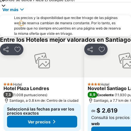
Ver más
Los precios y la disponibilidad que recibe trivago de las páginas
web de reserva cambian de manera constante. Por lo tanto, es
posible que no siempre encuentres en una página web de reserva
la misma oferta que viste en trivago.
Entre los Hoteles mejor valorados en Santiago
Compartir
Añadir a favoritos
Compartir
Añadir a favo
Hotel
Hotel
3 Estrellas
4 Estrellas
Hotel Plaza Londres
Novotel Santiago 
7,3
8,9
(
1.008 puntuaciones
)
Excelente
(
11.930 p
Santiago, a 0.8 km de: Centro de la ciudad
Santiago, a 7.7 km de:
Seleccioná las fechas para ver los
$ 2.619
de
precios exactos
Consultá los precios
Ver precios
web