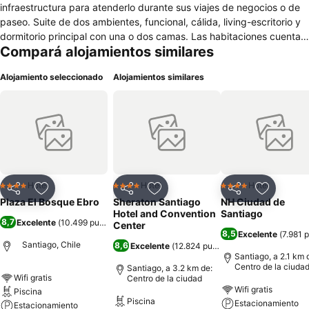
infraestructura para atenderlo durante sus viajes de negocios o de
paseo. Suite de dos ambientes, funcional, cálida, living-escritorio y
dormitorio principal con una o dos camas. Las habitaciones cuentan
Compará alojamientos similares
con 50 mts.2 aproximadamente, 98 Suites Ejecutivas con una cama
y 54 con dos camas. Las Suites Ejecutivas poseen capacidad hasta
Alojamiento seleccionado
Alojamientos similares
2 personas. Servicios: Room service las 24 horas, LCD 32”, radio
reloj con Cd player, caja de seguridad, líneas telefónicas, casilla de
correo de voz, internet por cable y WiFi, AC/Calefacción, TV Cable
(HBO), minibar, amenidades, secador de pelo, detectores de humo
y sprinklers, habitaciones para minusválidos.
Hotel
Hotel
Hotel
4 Estrellas
4 Estrellas
4 Estrellas
Compartir
Añadir a favoritos
Compartir
Añadir a favoritos
Compartir
Añadir a 
Plaza El Bosque Ebro
Sheraton Santiago
NH Ciudad de
Hotel and Convention
Santiago
8,7
Excelente
(
10.499 puntuaciones
)
Center
8,5
Excelente
(
7.981 
Santiago, Chile
8,6
Excelente
(
12.824 puntuaciones
)
Santiago, a 2.1 km 
Centro de la ciuda
Santiago, a 3.2 km de:
Wifi gratis
Centro de la ciudad
Wifi gratis
Piscina
Piscina
Estacionamiento
Estacionamiento