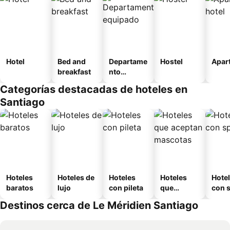
Hotel
Bed and
Departame
Hostel
Apart
breakfast
nto
equipado
Categorías destacadas de hoteles en
Santiago
Hoteles
Hoteles de
Hoteles
Hoteles
Hote
baratos
lujo
con pileta
que
con 
aceptan
Destinos cerca de Le Méridien Santiago
mascotas