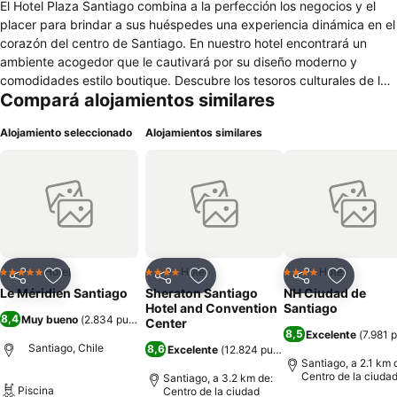
El Hotel Plaza Santiago combina a la perfección los negocios y el
placer para brindar a sus huéspedes una experiencia dinámica en el
corazón del centro de Santiago. En nuestro hotel encontrará un
ambiente acogedor que le cautivará por su diseño moderno y
comodidades estilo boutique. Descubre los tesoros culturales de la
Compará alojamientos similares
capital chilena, como la Plaza de Armas, la Catedral, el Museo
Nacional de Bellas Artes y el Cerro Santa Lucía, así como los
Alojamiento seleccionado
Alojamientos similares
vecindarios emblemáticos de Lastarria y Bellavista, todos muy
cerca. Ubicado a pocos minutos de empresas y oficinas
gubernamentales, nuestro hotel del centro de Santiago inspira los
encuentros corporativos y sociales. Con unos 16.000 metros
cuadrados de envidiable espacio para eventos, un gimnasio de
vanguardia, una piscina en la azotea y el elegante restaurante
Urbano 136, cada aspecto de nuestro hotel cosmopolita ha sido
diseñado para optimizar la productividad y fomentar la relajación.
Hotel
Hotel
Hotel
5 Estrellas
4 Estrellas
4 Estrellas
Compartir
Añadir a favoritos
Compartir
Añadir a favoritos
Compartir
Añadir a 
Ya sea que visite Santiago por negocios o placer, el Hotel Plaza
Le Méridien Santiago
Sheraton Santiago
NH Ciudad de
Santiago ha sido pensado para que pase una estancia inolvidable.
Hotel and Convention
Santiago
8,4
Muy bueno
(
2.834 puntuaciones
)
Center
8,5
Excelente
(
7.981 
Santiago, Chile
8,6
Excelente
(
12.824 puntuaciones
)
Santiago, a 2.1 km 
Centro de la ciuda
Santiago, a 3.2 km de:
Piscina
Centro de la ciudad