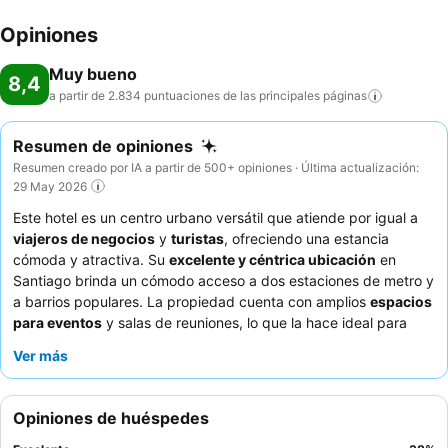
Opiniones
Muy bueno
8,4
a partir de 2.834 puntuaciones de las principales
páginas
Resumen de opiniones
Resumen creado por IA a partir de 500+ opiniones · Última actualización:
29 May 2026
Este hotel es un centro urbano versátil que atiende por igual a
viajeros de negocios
y
turistas
, ofreciendo una estancia
cómoda y atractiva. Su
excelente y céntrica ubicación
en
Santiago brinda un cómodo acceso a dos estaciones de metro y
a barrios populares. La propiedad cuenta con amplios
espacios
para eventos
y salas de reuniones, lo que la hace ideal para
reuniones. Los huéspedes elogian constantemente al
personal y
Ver más
el servicio
por su excepcional atención y el
desayuno bufé
por
su excepcional variedad. Para una estancia más tranquila, elija
una habitación con vistas al jardín.
Opiniones de huéspedes