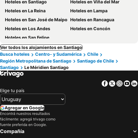
Hoteles en Santiago
Hoteles en Viña del Mar
Hoteles en La Reina
Hoteles en Lampa
Hoteles en San José de Maipo
Hoteles en Rancagua
Hoteles en Los Andes
Hoteles en Concón
Hoteles en San Felipe
Ver todos los alojamientos en Santiago
Busca hoteles
Centro- y Sudamérica
Chile
Región Metropolitana de Santiago
Santiago de Chile
Santiago
Le Méridien Santiago
Facebook
Twitter
Insta
Yo
Elige tu país
Agregar en Google
Encontrá nuestros resultados
fácilmente: agregá trivago como
fuente preferida en Google.
Compañía