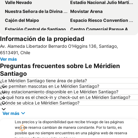
Valle Nevado
Estadio Nacional Julio Martínez Prádanos
Nuestra Señora de la Divina Providencia
Movistar Arena
Cajón del Maipo
Espacio Riesco Convention Center
Estación Central de Santiago
Centro Comercial Parque Arauco
Información de la propiedad
Estadio Monumental David Arellano
Barrio Lastarria
Av. Alameda Libertador Bernardo O'Higgins 136, Santiago,
Parque Bustamante
Cerro San Cristóbal
6513491, Chile
La Parva
Universidad de Chile
Ver más
Preguntas frecuentes sobre Le Méridien
El Colorado
Barrio Bellavista
Santiago
Plaza de Armas
Parque Balmaceda
¿Le Méridien Santiago tiene área de pileta?
Centro Comercial Mall del Centro
Metro de Santiago
¿Se permiten mascotas en Le Méridien Santiago?
¿Hay estacionamiento disponible en Le Méridien Santiago?
¿A qué hora es el check-in y check-out en Le Méridien Santiago?
¿Dónde se ubica Le Méridien Santiago?
Ver más
Los precios y la disponibilidad que recibe trivago de las páginas
web de reserva cambian de manera constante. Por lo tanto, es
posible que no siempre encuentres en una página web de reserva