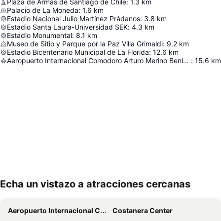
Plaza de Armas de Santiago de Chile
:
1.3
km
Palacio de La Moneda
:
1.6
km
Estadio Nacional Julio Martínez Prádanos
:
3.8
km
Estadio Santa Laura-Universidad SEK
:
4.3
km
Estadio Monumental
:
8.1
km
Museo de Sitio y Parque por la Paz Villa Grimaldi
:
9.2
km
Estadio Bicentenario Municipal de La Florida
:
12.6
km
Aeropuerto Internacional Comodoro Arturo Merino Benítez
:
15.6
km
Echa un vistazo a atracciones cercanas
Ampliar mapa
Aeropuerto Internacional Comodoro Arturo Merino Benítez
Costanera Center