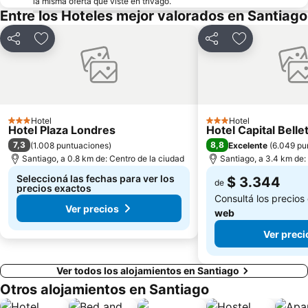
la misma oferta que viste en trivago.
Entre los Hoteles mejor valorados en Santiago
Compartir
Añadir a favoritos
Compartir
Añadir a favo
Hotel
Hotel
3 Estrellas
3 Estrellas
Hotel Plaza Londres
Hotel Capital Belle
7,3
8,8
(
1.008 puntuaciones
)
Excelente
(
6.049 pu
Santiago, a 0.8 km de: Centro de la ciudad
Santiago, a 3.4 km de:
Seleccioná las fechas para ver los
$ 3.344
de
precios exactos
Consultá los precios
Ver precios
web
Ver preci
Ver todos los alojamientos en Santiago
Otros alojamientos en Santiago