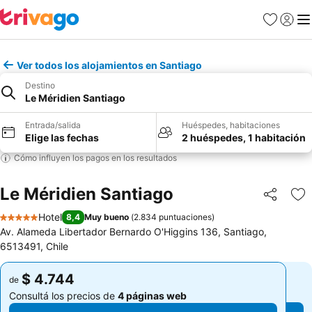
Favoritos
Iniciar 
Me
Ver todos los alojamientos en Santiago
Destino
Le Méridien Santiago
Entrada/salida
Huéspedes, habitaciones
Elige las fechas
2 huéspedes, 1 habitación
Cómo influyen los pagos en los resultados
Le Méridien Santiago
Compartir
Añ
Hotel
8,4
Muy bueno
(
2.834 puntuaciones
)
5 Estrellas
Av. Alameda Libertador Bernardo O'Higgins 136, Santiago,
6513491, Chile
$ 4.744
$ 4.744
de
de
Consultá los precios de
4 páginas web
Consultá los precios de
4 páginas web