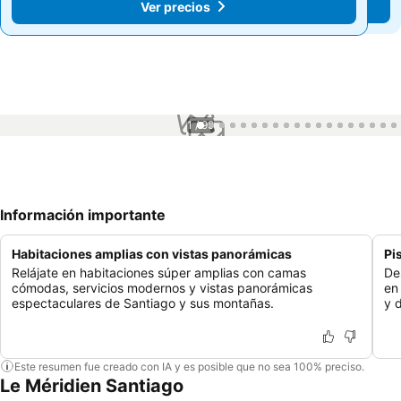
Ver precios
Ver precios
1 / 99
Información importante
Habitaciones amplias con vistas panorámicas
Pi
Relájate en habitaciones súper amplias con camas
De
cómodas, servicios modernos y vistas panorámicas
en
espectaculares de Santiago y sus montañas.
y 
Este resumen fue creado con IA y es posible que no sea 100% preciso.
Le Méridien Santiago