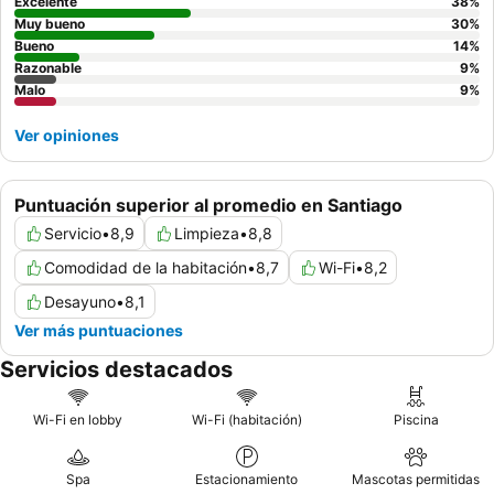
Excelente
38
%
Muy bueno
30
%
Bueno
14
%
Razonable
9
%
Malo
9
%
Ver opiniones
Puntuación superior al promedio en Santiago
Servicio
•
8,9
Limpieza
•
8,8
Comodidad de la habitación
•
8,7
Wi-Fi
•
8,2
Desayuno
•
8,1
Ver más puntuaciones
Servicios destacados
Wi-Fi en lobby
Wi-Fi (habitación)
Piscina
Spa
Estacionamiento
Mascotas permitidas