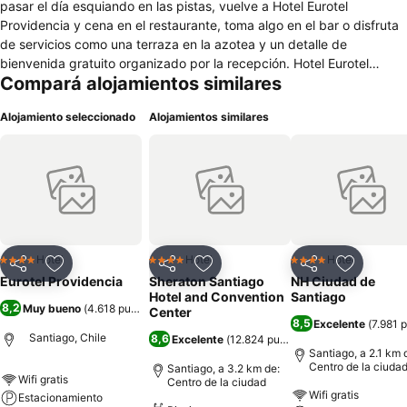
pasar el día esquiando en las pistas, vuelve a Hotel Eurotel
Providencia y cena en el restaurante, toma algo en el bar o disfruta
de servicios como una terraza en la azotea y un detalle de
bienvenida gratuito organizado por la recepción. Hotel Eurotel
Compará alojamientos similares
Providencia ofrece 55 alojamientos con minibar y caja fuerte. Estos
alojamientos ofrecen una zona de estar separada. Se ofrece una
Alojamiento seleccionado
Alojamientos similares
televisión de plasma con canales por cable. Los baños están
equipados con artículos de higiene personal gratuitos y secador de
pelo. Los huéspedes pueden navegar por la web gracias a nuestro
acceso a Internet wifi gratis (velocidad: 50 Mbps o más). Los
servicios para las personas de negocios incluyen escritorio y
teléfono. Las habitaciones también incluyen botella de agua gratuita
y ventilador de techo. Se ofrece servicio de limpieza todos los días.
Los servicios de ocio y esparcimiento en este hotel incluyen
Hotel
Hotel
Hotel
4 Estrellas
4 Estrellas
4 Estrellas
Compartir
Añadir a favoritos
Compartir
Añadir a favoritos
Compartir
Añadir a 
gimnasio.
Eurotel Providencia
Sheraton Santiago
NH Ciudad de
Hotel and Convention
Santiago
8,2
Muy bueno
(
4.618 puntuaciones
)
Center
8,5
Excelente
(
7.981 
Santiago, Chile
8,6
Excelente
(
12.824 puntuaciones
)
Santiago, a 2.1 km 
Centro de la ciuda
Santiago, a 3.2 km de:
Wifi gratis
Centro de la ciudad
Wifi gratis
Estacionamiento