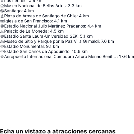
Los Leones
:
0.4
km
Museo Nacional de Bellas Artes
:
3.3
km
Santiago
:
4
km
Plaza de Armas de Santiago de Chile
:
4
km
Iglesia de San Francisco
:
4.1
km
Estadio Nacional Julio Martínez Prádanos
:
4.4
km
Palacio de La Moneda
:
4.5
km
Estadio Santa Laura-Universidad SEK
:
5.1
km
Museo de Sitio y Parque por la Paz Villa Grimaldi
:
7.6
km
Estadio Monumental
:
9.1
km
Estadio San Carlos de Apoquindo
:
10.6
km
Aeropuerto Internacional Comodoro Arturo Merino Benítez
:
17.6
km
Echa un vistazo a atracciones cercanas