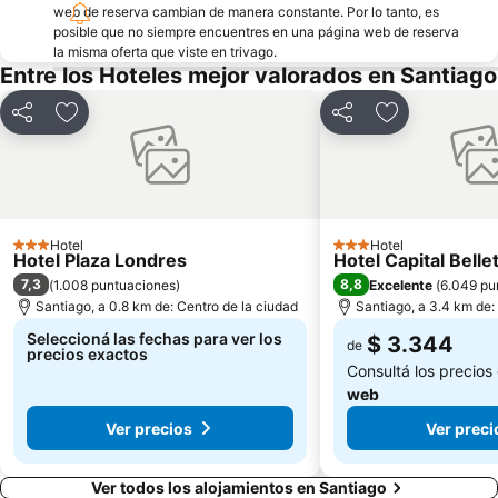
web de reserva cambian de manera constante. Por lo tanto, es
posible que no siempre encuentres en una página web de reserva
la misma oferta que viste en trivago.
Entre los Hoteles mejor valorados en Santiago
Compartir
Añadir a favoritos
Compartir
Añadir a favo
Hotel
Hotel
3 Estrellas
3 Estrellas
Hotel Plaza Londres
Hotel Capital Belle
7,3
8,8
(
1.008 puntuaciones
)
Excelente
(
6.049 pu
Santiago, a 0.8 km de: Centro de la ciudad
Santiago, a 3.4 km de:
Seleccioná las fechas para ver los
$ 3.344
de
precios exactos
Consultá los precios
web
Ver precios
Ver preci
Ver todos los alojamientos en Santiago