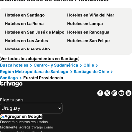
mascotas
Hoteles en Santiago
Hoteles en Viña del Mar
Hoteles en La Reina
Hoteles en Lampa
Hoteles en San José de Maipo
Hoteles en Rancagua
Hoteles en Los Andes
Hoteles en San Felipe
Hoteles en Puente Alto
Ver todos los alojamientos en Santiago
Busca hoteles
Centro- y Sudamérica
Chile
Región Metropolitana de Santiago
Santiago de Chile
Santiago
Eurotel Providencia
Facebook
Twitter
Insta
Yo
Elige tu país
Agregar en Google
Encontrá nuestros resultados
fácilmente: agregá trivago como