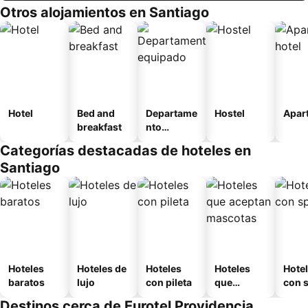
Otros alojamientos en Santiago
Hotel
Bed and
Departame
Hostel
Apart
breakfast
nto
equipado
Categorías destacadas de hoteles en
Santiago
Hoteles
Hoteles de
Hoteles
Hoteles
Hote
baratos
lujo
con pileta
que
con 
aceptan
Destinos cerca de Eurotel Providencia