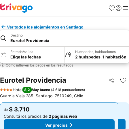
Favoritos
Iniciar 
Me
Ver todos los alojamientos en Santiago
Destino
Eurotel Providencia
Entrada/salida
Huéspedes, habitaciones
Elige las fechas
2 huéspedes, 1 habitación
Cómo influyen los pagos en los resultados
Eurotel Providencia
Compartir
Añ
Hotel
8,2
Muy bueno
(
4.618 puntuaciones
)
4 Estrellas
Guardia Vieja 285, Santiago, 7510249, Chile
$ 3.710
$ 3.710
de
de
Consultá los precios de
2 páginas web
Consultá los precios de
2 páginas web
Ver precios
Ver precios