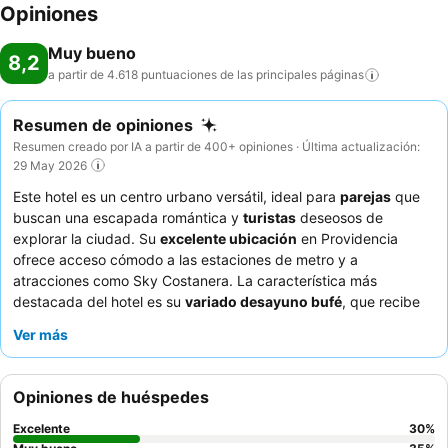
Opiniones
Muy bueno
8,2
a partir de 4.618 puntuaciones de las principales
páginas
Resumen de opiniones
Resumen creado por IA a partir de 400+ opiniones · Última actualización:
29 May 2026
Este hotel es un centro urbano versátil, ideal para
parejas
que
buscan una escapada romántica y
turistas
deseosos de
explorar la ciudad. Su
excelente ubicación
en Providencia
ofrece acceso cómodo a las estaciones de metro y a
atracciones como Sky Costanera. La característica más
destacada del hotel es su
variado desayuno bufé
, que recibe
elogios constantemente por su calidad y opciones, incluyendo
Ver más
alternativas sin gluten y sin lactosa. Los huéspedes alaban de
forma consistente al
atento personal
y las deliciosas opciones
de desayuno. Para una estancia tranquila, considere solicitar
Opiniones de huéspedes
una habitación con
aislamiento acústico
eficaz.
Excelente
30
%