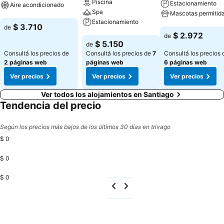
Piscina
Estacionamiento
Aire acondicionado
Spa
Mascotas permitid
Estacionamiento
Ver precios
$ 3.710
de
Ver precios
$ 2.972
de
Ver precios
$ 5.150
de
Consultá los precios de
Consultá los precios de
7
Consultá los precios 
2 páginas web
páginas web
6 páginas web
Ver precios
Ver precios
Ver precios
Ver todos los alojamientos en Santiago
Tendencia del precio
Según los precios más bajos de los últimos 30 días en trivago
$ 0
$ 0
$ 0