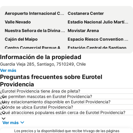
Ampliar mapa
Aeropuerto Internacional Comodoro Arturo Merino Benítez
Costanera Center
Valle Nevado
Estadio Nacional Julio Martínez Prádanos
Nuestra Señora de la Divina Providencia
Movistar Arena
Cajón del Maipo
Espacio Riesco Convention Center
Centro Comercial Parque Arauco
Estación Central de Santiago
Información de la propiedad
Estadio Monumental David Arellano
Parque Bustamante
Guardia Vieja 285, Santiago, 7510249, Chile
Barrio Lastarria
Cerro San Cristóbal
Ver más
La Parva
Universidad de Chile
Preguntas frecuentes sobre Eurotel
El Colorado
Parque Balmaceda
Providencia
Barrio Bellavista
Plaza de Armas
¿Eurotel Providencia tiene área de pileta?
¿Se permiten mascotas en Eurotel Providencia?
Centro Comercial Mall del Centro
Metro de Santiago
¿Hay estacionamiento disponible en Eurotel Providencia?
¿Dónde se ubica Eurotel Providencia?
¿Qué atracciones populares están cerca de Eurotel Providencia?
Ver más
Los precios y la disponibilidad que recibe trivago de las páginas