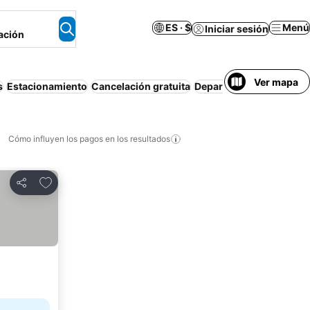
ES · $
Menú
Iniciar sesión
ación
Ver mapa
s
Estacionamiento
Cancelación gratuita
Departamento equipado
Cómo influyen los pagos en los resultados
Añadir a favoritos
Compartir