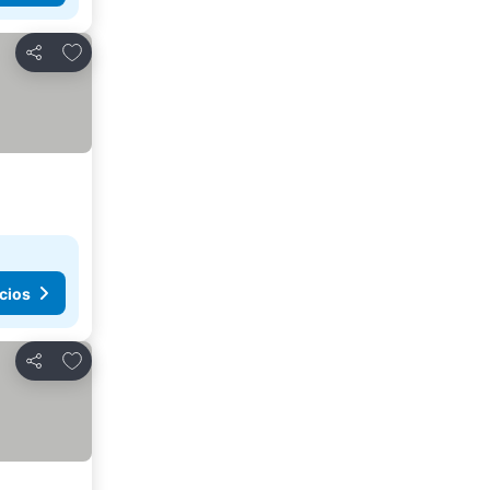
Añadir a favoritos
Compartir
cios
Añadir a favoritos
Compartir