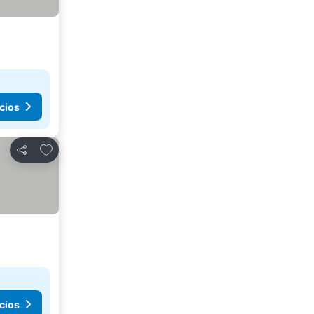
cios
Añadir a favoritos
Compartir
cios