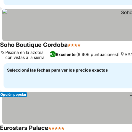
Soho Boutique Cordoba
4 Estrellas
Ver precios
Piscina en la azotea
Excelente
(8.906 puntuaciones)
8,9
a 0.
con vistas a la sierra
Ver precios
Seleccioná las fechas para ver los precios exactos
Opción popular
Eurostars Palace
5 Estrellas
Ver precios