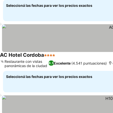
Seleccioná las fechas para ver los precios exactos
AC Hotel Cordoba
4 Estrellas
Ver precios
Restaurante con vistas
Excelente
(4.541 puntuaciones)
8,5
panorámicas de la ciudad
Ver precios
Seleccioná las fechas para ver los precios exactos