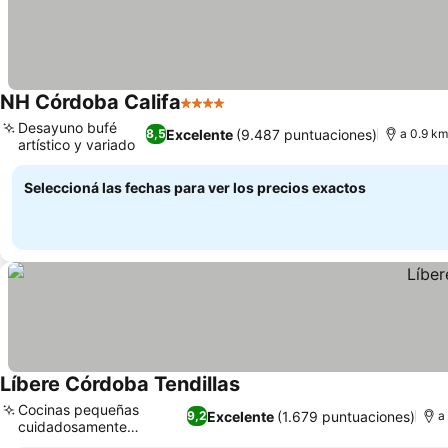
NH Córdoba Califa
4 Estrellas
Ver precios
Desayuno bufé
Excelente
(9.487 puntuaciones)
8,5
a 0.9 km
artístico y variado
Ver precios
Seleccioná las fechas para ver los precios exactos
Líbere Córdoba Tendillas
Ver precios
Cocinas pequeñas
Excelente
(1.679 puntuaciones)
9,2
a
cuidadosamente
Ver precios
equipadas