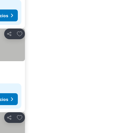
cios
Añadir a favoritos
Compartir
cios
Añadir a favoritos
Compartir