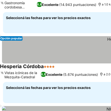
Gastronomía
Excelente
(14.943 puntuaciones)
8,8
a 1.0 
cordobesa
Ver precios
tradicional
Seleccioná las fechas para ver los precios exactos
Opción popular
Hesperia Córdoba
4 Estrellas
Ver precios
Vistas icónicas de la
Excelente
(5.674 puntuaciones)
8,8
a 2.0
Mezquita-Catedral
Ver precios
Seleccioná las fechas para ver los precios exactos