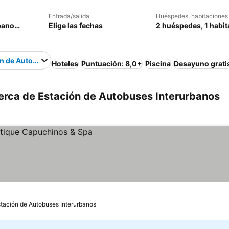
Entrada/salida
Huéspedes, habitaciones
Elige las fechas
2 huéspedes, 1 habit
n de Autobuses Interurbanos
Hoteles
Puntuación: 8,0+
Piscina
Desayuno grati
erca de Estación de Autobuses Interurbanos
os
stación de Autobuses Interurbanos