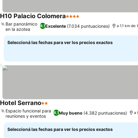
H10 Palacio Colomera
4 Estrellas
Ver precios
Bar panorámico
Excelente
(7.034 puntuaciones)
9,1
a 1.1 km de:
en la azotea
Ver precios
Seleccioná las fechas para ver los precios exactos
Hotel Serrano
2 Estrellas
Ver precios
Espacio funcional para
Muy bueno
(4.382 puntuaciones)
8,1
a 
reuniones y eventos
Ver precios
Seleccioná las fechas para ver los precios exactos