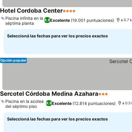
Hotel Cordoba Center
4 Estrellas
Ver precios
Piscina infinita en la
Excelente
(19.001 puntuaciones)
8,8
a 0.7 
séptima planta
Ver precios
Seleccioná las fechas para ver los precios exactos
Opción popular
Sercotel Córdoba Medina Azahara
3 Estrellas
Ver preci
Piscina en la azotea
Excelente
(12.814 puntuaciones)
8,6
a 0.5
del séptimo piso
Ver precios
Seleccioná las fechas para ver los precios exactos