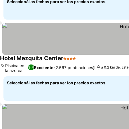
Seleccioná las fechas para ver los precios exactos
Hotel Mezquita Center
4 Estrellas
Ver precios
Piscina en
Excelente
(2.567 puntuaciones)
9,4
a 0.2 km de: Est
la azotea
Ver precios
Seleccioná las fechas para ver los precios exactos