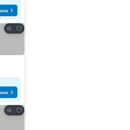
cios
Añadir a favoritos
Compartir
cios
Añadir a favoritos
Compartir