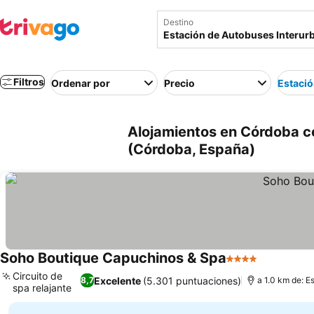
Destino
Filtros
Ordenar por
Precio
Estació
Alojamientos en Córdoba c
(Córdoba, España)
Soho Boutique Capuchinos & Spa
4 Estrellas
Ver preci
Circuito de
Excelente
(5.301 puntuaciones)
8,7
a 1.0 km de: E
spa relajante
Ver precios