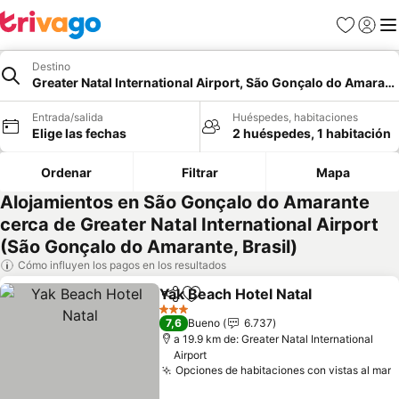
Favoritos
Iniciar 
Me
Destino
Greater Natal International Airport, São Gonçalo do Amarant
Entrada/salida
Huéspedes, habitaciones
Elige las fechas
2 huéspedes, 1 habitación
Ordenar
Filtrar
Mapa
Alojamientos en São Gonçalo do Amarante
cerca de Greater Natal International Airport
(São Gonçalo do Amarante, Brasil)
Cómo influyen los pagos en los resultados
Yak Beach Hotel Natal
Compartir
Añadir a favoritos
3 Estrellas
7,6
Bueno
6.737
a 19.9 km de: Greater Natal International
Airport
Opciones de habitaciones con vistas al mar