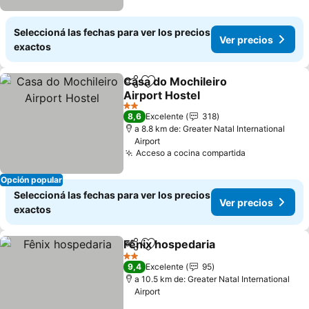
Seleccioná las fechas para ver los precios
Ver precios
exactos
Casa do Mochileiro
Compartir
Añadir a favoritos
Airport Hostel
2 Estrellas
8,6
Excelente
318
a 8.8 km de: Greater Natal International
Airport
Acceso a cocina compartida
Opción popular
Seleccioná las fechas para ver los precios
Ver precios
exactos
Fênix hospedaria
Compartir
Añadir a favoritos
2 Estrellas
9,4
Excelente
95
a 10.5 km de: Greater Natal International
Airport