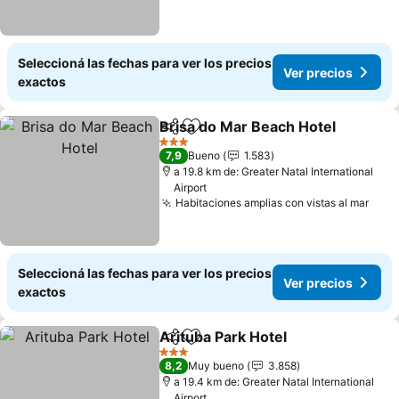
Seleccioná las fechas para ver los precios
Ver precios
exactos
Brisa do Mar Beach Hotel
Compartir
Añadir a favoritos
3 Estrellas
7,9
Bueno
1.583
a 19.8 km de: Greater Natal International
Airport
Habitaciones amplias con vistas al mar
Seleccioná las fechas para ver los precios
Ver precios
exactos
Arituba Park Hotel
Compartir
Añadir a favoritos
3 Estrellas
8,2
Muy bueno
3.858
a 19.4 km de: Greater Natal International
Airport