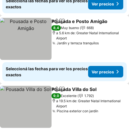
Seleccioná las fechas para ver los precios
Ver precios
exactos
Pousada e Posto Amigão
Compartir
Añadir a favoritos
8,4
Muy bueno
668
a 5.6 km de: Greater Natal International
Airport
Jardín y terraza tranquilos
Seleccioná las fechas para ver los precios
Ver precios
exactos
Pousada Villa do Sol
Compartir
Añadir a favoritos
9,0
Excelente
1.792
a 19.5 km de: Greater Natal International
Airport
Piscina exterior con jardín