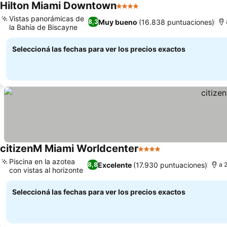
Hilton Miami Downtown
4 Estrellas
Ver precios
Vistas panorámicas de
Muy bueno
(16.838 puntuaciones)
8,3
la Bahía de Biscayne
Ver precios
Seleccioná las fechas para ver los precios exactos
citizenM Miami Worldcenter
4 Estrellas
Ver precios
Piscina en la azotea
Excelente
(17.930 puntuaciones)
8,8
a 
con vistas al horizonte
Ver precios
Seleccioná las fechas para ver los precios exactos