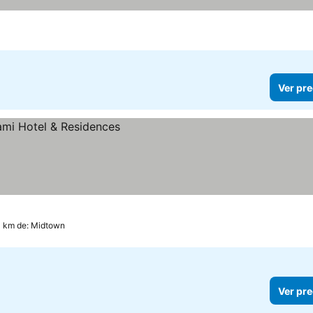
Ver pre
4 km de: Midtown
Ver pre