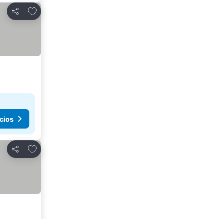
Añadir a favoritos
Compartir
cios
Añadir a favoritos
Compartir