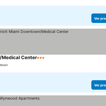
Ver pre
n/Medical Center
3 Estrellas
Ver precios
idtown
Ver pre