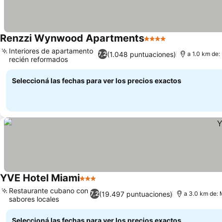
Renzzi Wynwood Apartments
4 Estrellas
Ver precios
Interiores de apartamento
(1.048 puntuaciones)
7,2
a 1.0 km de
recién reformados
Ver precios
Seleccioná las fechas para ver los precios exactos
YVE Hotel Miami
3 Estrellas
Ver precios
Restaurante cubano con
(19.497 puntuaciones)
7,2
a 3.0 km de:
sabores locales
Ver precios
Seleccioná las fechas para ver los precios exactos