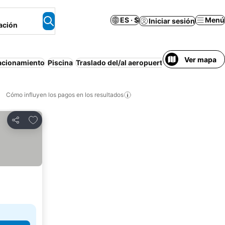
ES · $
Menú
Iniciar sesión
ación
Ver mapa
acionamiento
Piscina
Traslado del/al aeropuerto
Playa
Departam
Cómo influyen los pagos en los resultados
Añadir a favoritos
Compartir