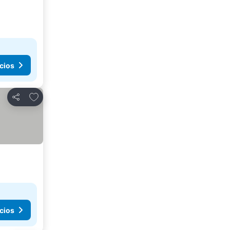
cios
Añadir a favoritos
Compartir
cios