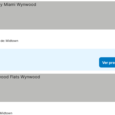
 de: Midtown
Ver pre
: Midtown