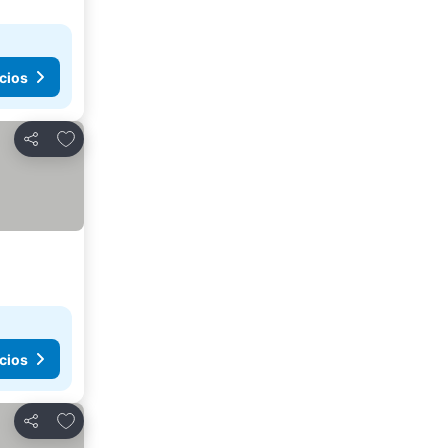
cios
Añadir a favoritos
Compartir
cios
Añadir a favoritos
Compartir