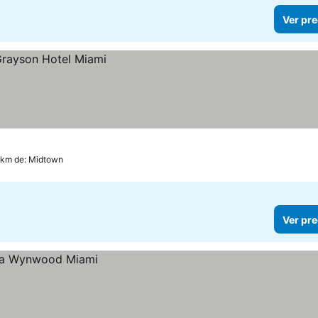
Ver pre
 km de: Midtown
Ver pre