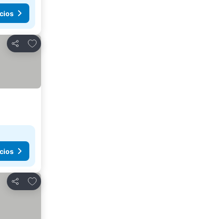
cios
Añadir a favoritos
Compartir
cios
Añadir a favoritos
Compartir