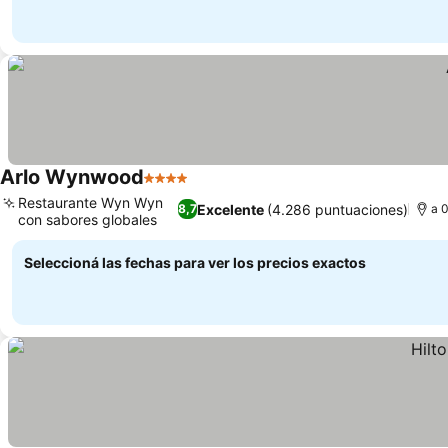
Arlo Wynwood
4 Estrellas
Ver precios
Restaurante Wyn Wyn
Excelente
(4.286 puntuaciones)
8,7
a 
con sabores globales
Ver precios
Seleccioná las fechas para ver los precios exactos