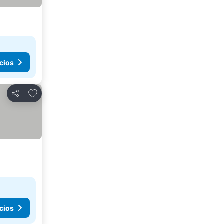
cios
Añadir a favoritos
Compartir
cios