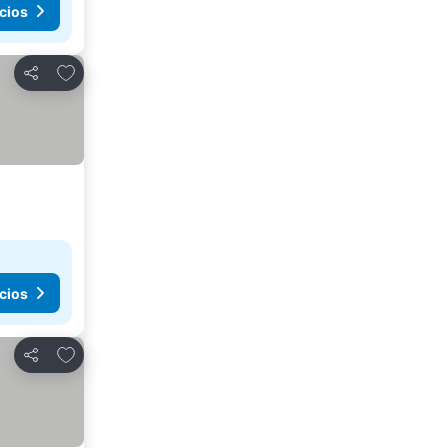
cios
Añadir a favoritos
Compartir
cios
Añadir a favoritos
Compartir