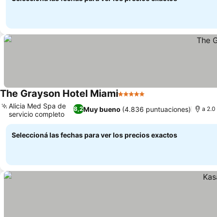
The Grayson Hotel Miami
5 Estrellas
Ver precios
Alicia Med Spa de
Muy bueno
(4.836 puntuaciones)
8,2
a 2.0
servicio completo
Ver precios
Seleccioná las fechas para ver los precios exactos