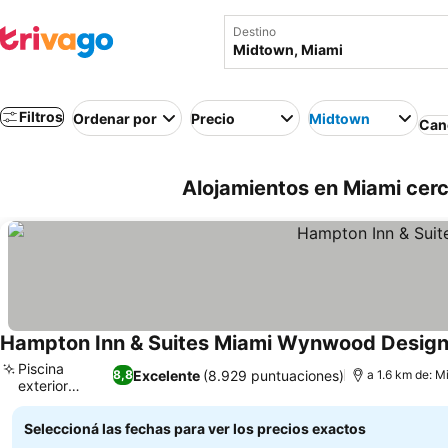
Destino
Filtros
Ordenar por
Precio
Midtown
Canc
Alojamientos en Miami cer
Hampton Inn & Suites Miami Wynwood Design 
Piscina
Excelente
(8.929 puntuaciones)
8,8
a 1.6 km de: 
exterior
Ver precios
elevada
Seleccioná las fechas para ver los precios exactos