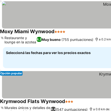
Moxy Miami Wynwood
4 Estrellas
Ver precios
Restaurante y
Muy bueno
(755 puntuaciones)
8,2
a 0.2 km
lounge en la azotea
Ver precios
Seleccioná las fechas para ver los precios exactos
Opción popular
Krymwood Flats Wynwood
3 Estrellas
Ver precios
Murales únicos y detalles de
(547 puntuaciones)
6,4
a 0.6 km de