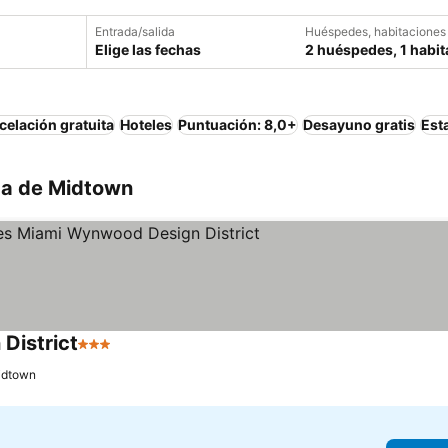
Entrada/salida
Huéspedes, habitaciones
Elige las fechas
2 huéspedes, 1 habit
elación gratuita
Hoteles
Puntuación: 8,0+
Desayuno gratis
Est
ca de Midtown
District
3 Estrellas
Ver precios
Midtown