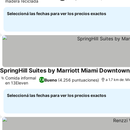
madera reciclada
Ver precios
Seleccioná las fechas para ver los precios exactos
SpringHill Suites by Marriott Miami Downtow
Comida informal
Bueno
(4.256 puntuaciones)
7,8
a 1.7 km de: M
en 13Eleven
Ver precios
Seleccioná las fechas para ver los precios exactos