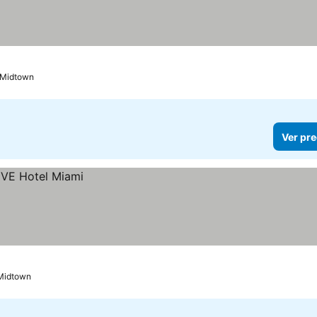
: Midtown
Ver pre
 Midtown