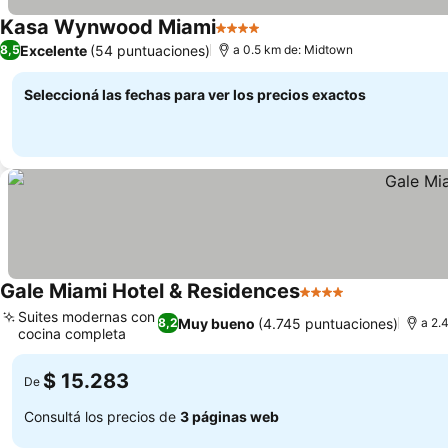
Kasa Wynwood Miami
4 Estrellas
Ver precios
Excelente
(54 puntuaciones)
8,5
a 0.5 km de: Midtown
Seleccioná las fechas para ver los precios exactos
Gale Miami Hotel & Residences
4 Estrellas
Ver precios
Suites modernas con
Muy bueno
(4.745 puntuaciones)
8,2
a 2.
cocina completa
Ver precios
$ 15.283
De
Consultá los precios de
3 páginas web