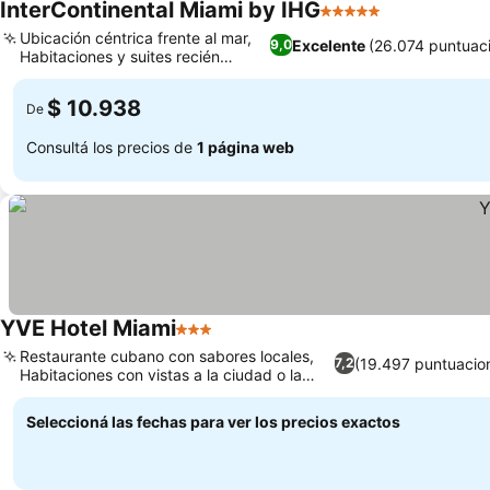
InterContinental Miami by IHG
5 Estrellas
Ubicación céntrica frente al mar,
Excelente
(26.074 puntuac
9,0
Habitaciones y suites recién
renovadas
$ 10.938
De
Consultá los precios de
1 página web
YVE Hotel Miami
3 Estrellas
Restaurante cubano con sabores locales,
(19.497 puntuacio
7,2
Habitaciones con vistas a la ciudad o la
bahía
Seleccioná las fechas para ver los precios exactos