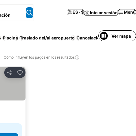
ES · $
Menú
Iniciar sesión
ación
Ver mapa
o
Piscina
Traslado del/al aeropuerto
Cancelación gratuita
Playa
Cómo influyen los pagos en los resultados
Añadir a favoritos
Compartir