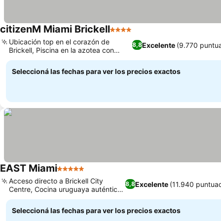
citizenM Miami Brickell
4 Estrellas
Ubicación top en el corazón de
Excelente
(9.770 puntu
8,8
Brickell, Piscina en la azotea con
vistas al skyline
Seleccioná las fechas para ver los precios exactos
EAST Miami
5 Estrellas
Acceso directo a Brickell City
Excelente
(11.940 puntua
8,8
Centre, Cocina uruguaya auténtica
en Quinto
Seleccioná las fechas para ver los precios exactos