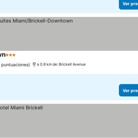
Ver pre
wn
3 Estrellas
1 puntuaciones)
a 0.8 km de: Brickell Avenue
Ver pre