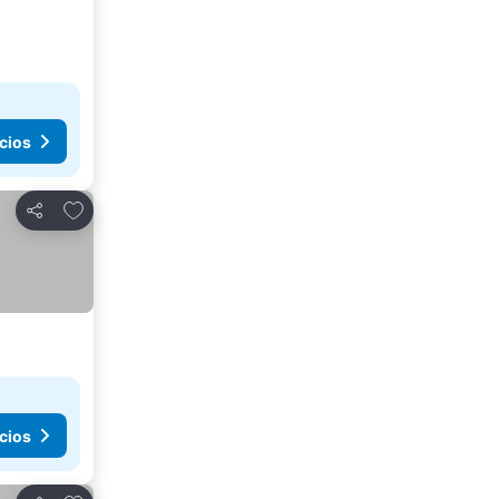
cios
Añadir a favoritos
Compartir
cios