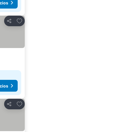
cios
Añadir a favoritos
Compartir
cios
Añadir a favoritos
Compartir