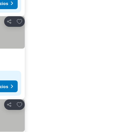
cios
Añadir a favoritos
Compartir
cios
Añadir a favoritos
Compartir