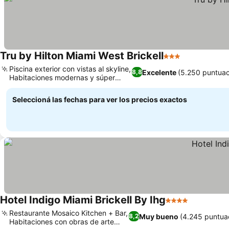
Tru by Hilton Miami West Brickell
3 Estrellas
Piscina exterior con vistas al skyline,
Excelente
(5.250 puntuac
8,8
Habitaciones modernas y súper
limpias
Seleccioná las fechas para ver los precios exactos
Hotel Indigo Miami Brickell By Ihg
4 Estrellas
Restaurante Mosaico Kitchen + Bar,
Muy bueno
(4.245 puntua
8,2
Habitaciones con obras de arte