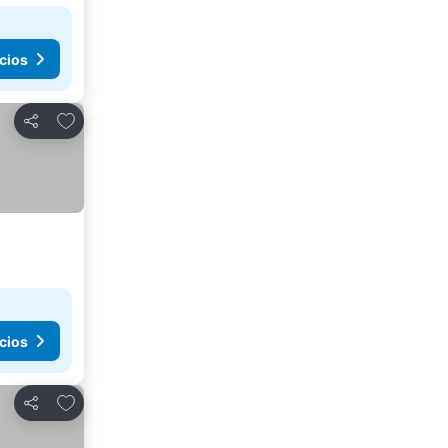
cios
Añadir a favoritos
Compartir
cios
Añadir a favoritos
Compartir