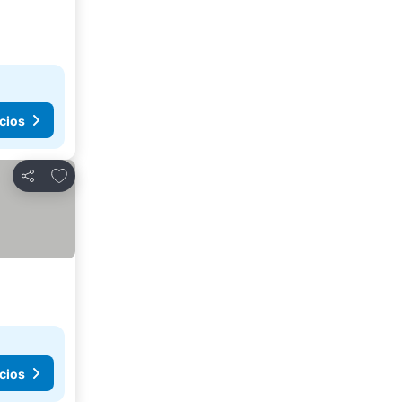
cios
Añadir a favoritos
Compartir
cios