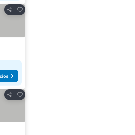
Añadir a favoritos
Compartir
cios
Añadir a favoritos
Compartir