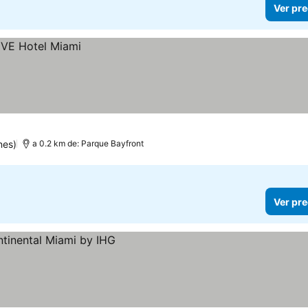
Ver pre
nes)
a 0.2 km de: Parque Bayfront
Ver pre