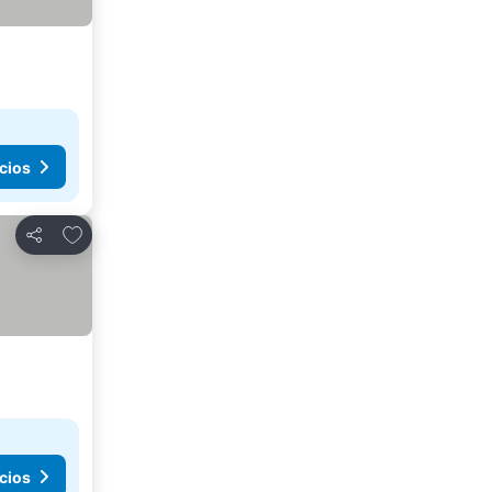
cios
Añadir a favoritos
Compartir
cios