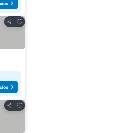
cios
Añadir a favoritos
Compartir
cios
Añadir a favoritos
Compartir