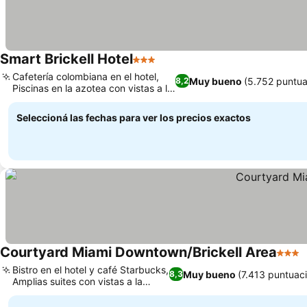
Smart Brickell Hotel
3 Estrellas
Cafetería colombiana en el hotel,
Muy bueno
(5.752 puntua
8,2
Piscinas en la azotea con vistas a la
ciudad
Seleccioná las fechas para ver los precios exactos
Courtyard Miami Downtown/Brickell Area
3 Estr
Bistro en el hotel y café Starbucks,
Muy bueno
(7.413 puntuac
8,3
Amplias suites con vistas a la
ciudad