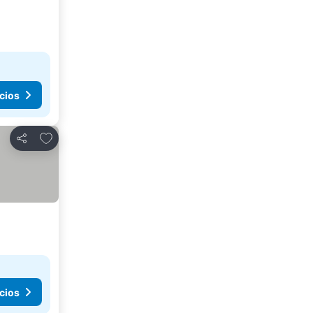
cios
Añadir a favoritos
Compartir
cios