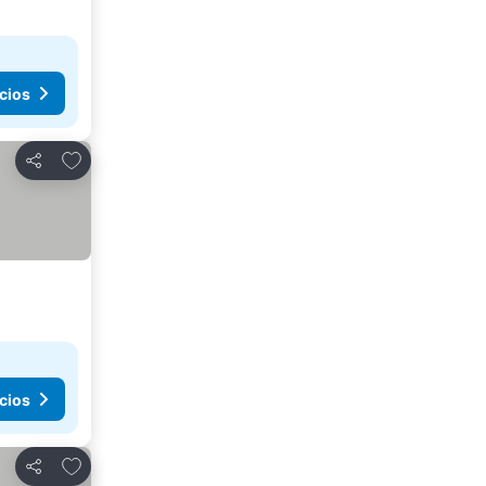
cios
Añadir a favoritos
Compartir
cios
Añadir a favoritos
Compartir