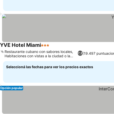
YVE Hotel Miami
3 Estrellas
Restaurante cubano con sabores locales,
(19.497 puntuacio
7,2
Habitaciones con vistas a la ciudad o la
bahía
Seleccioná las fechas para ver los precios exactos
Opción popular