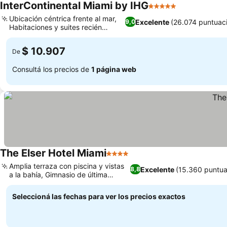
InterContinental Miami by IHG
5 Estrellas
Ubicación céntrica frente al mar,
Excelente
(26.074 puntuac
9,0
Habitaciones y suites recién
renovadas
$ 10.907
De
Consultá los precios de
1 página web
The Elser Hotel Miami
4 Estrellas
Amplia terraza con piscina y vistas
Excelente
(15.360 puntua
8,8
a la bahía, Gimnasio de última
generación
Seleccioná las fechas para ver los precios exactos