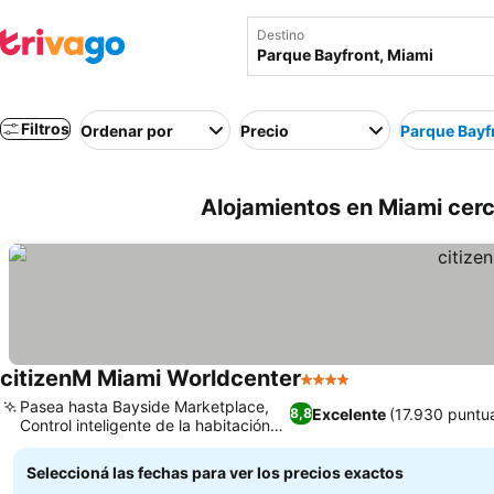
Destino
Filtros
Ordenar por
Precio
Parque Bayf
Alojamientos en Miami cerc
citizenM Miami Worldcenter
4 Estrellas
Pasea hasta Bayside Marketplace,
Excelente
(17.930 puntu
8,8
Control inteligente de la habitación
con iPad
Seleccioná las fechas para ver los precios exactos