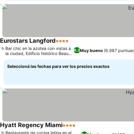
Eurostars Langford
4 Estrellas
Bar chic en la azotea con vistas a
Muy bueno
(6.987 puntuac
8,3
la ciudad, Edificio histórico Beaux-
Arts
Seleccioná las fechas para ver los precios exactos
Hyatt Regency Miami
4 Estrellas
Restaurante de cocina latina en el