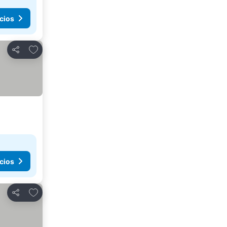
cios
Añadir a favoritos
Compartir
cios
Añadir a favoritos
Compartir