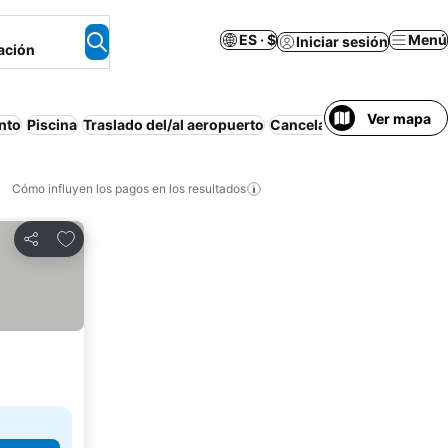
ES · $
Menú
Iniciar sesión
ación
Ver mapa
nto
Piscina
Traslado del/al aeropuerto
Cancelación gratuita
Pla
Cómo influyen los pagos en los resultados
Añadir a favoritos
Compartir