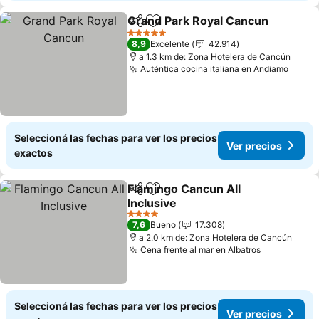
Grand Park Royal Cancun
Compartir
Añadir a favoritos
5 Estrellas
8,9
Excelente
42.914
a 1.3 km de: Zona Hotelera de Cancún
Auténtica cocina italiana en Andiamo
Ver p
Seleccioná las fechas para ver los precios
Ver precios
exactos
Flamingo Cancun All
Compartir
Añadir a favoritos
Inclusive
Ver precios
4 Estrellas
7,6
Bueno
17.308
a 2.0 km de: Zona Hotelera de Cancún
Cena frente al mar en Albatros
Ver precio
Seleccioná las fechas para ver los precios
Ver precios