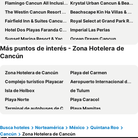
Flamingo Cancun All Inclusive
Krystal Urban Cancun & Beach Club
The Westin Cancun Resort Villas & Spa
Beachscape Kin Ha Villas & Suites
Fairfield Inn & Suites Cancun Downtown
Royal Select at Grand Park Royal Cancún - All Inclusive - Adults Only
Hotel Dos Playas Faranda Cancún
Imperial Las Perlas
Sunset Marina Resort & Yacht Club
Ocean Dream Cancun
Más puntos de interés - Zona Hotelera de
Meliá Casa Maya Cancún
City Express by Marriott Cancun
Cancún
Solymar Cancun Beach Resort
Bsea Cancun Plaza Hotel
Wyndham Grand Cancun All Inclusive Resort & Villas
Ocean View Cancun Arenas
Zona Hotelera de Cancún
Playa del Carmen
Aloft by Marriott Cancun
Devossion By Live Aqua Celebration Resort & Spa Isla Mujeres
Complejo turístico Playacar
Aeropuerto Internacional de Cancún
Hotel Imperial Laguna Faranda Cancún
Ixchel Beach Hotel
Isla de Holbox
de Tulum
Temptation Cancun Resort - All Inclusive - Adults Only
Aquamarina Beach Hotel
Playa Norte
Playa Caracol
Hotel y Museo Casa Turquesa
Four Points by Sheraton Cancun Centro
Terminal de autobuses de Cancún
Playa Mamitas
Hotel Posada del Mar
Le Blanc Spa Resort Cancun - Adults Only - All-Inclusive
Playa de Xcaret
Parque natural Xcaret
Residence Inn by Marriott Cancun Hotel Zone
Sotavento Hotel & Yacht Club
Discoteca CoCo Bongo
Bulevar Kukulcán
Busca hoteles
Norteamérica
México
Quintana Roo
Oh! Cancun The Urban Oasis & Beach Club
City Express Junior by Marriott Cancun
Cancún
Zona Hotelera de Cancún
Cancún Travel Mart & Mexico Summit
Playa Paraíso
Hotel Plaza Caribe
City Express by Marriott Cancun Aeropuerto