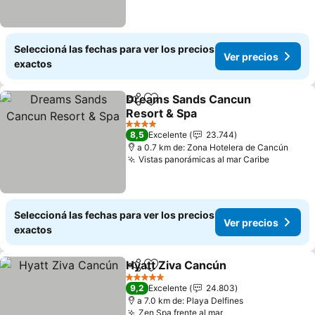
Seleccioná las fechas para ver los precios
Ver precios
exactos
Dreams Sands Cancun
Compartir
Añadir a favoritos
Resort & Spa
Ver precios
4 Estrellas
8,5
Excelente
23.744
a 0.7 km de: Zona Hotelera de Cancún
Vistas panorámicas al mar Caribe
Ver prec
Seleccioná las fechas para ver los precios
Ver precios
exactos
Hyatt Ziva Cancún
Compartir
Añadir a favoritos
Ver prec
5 Estrellas
9,2
Excelente
24.803
a 7.0 km de: Playa Delfines
Zen Spa frente al mar