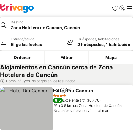
Favoritos
Iniciar 
Me
Destino
Zona Hotelera de Cancún, Cancún
Entrada/salida
Huéspedes, habitaciones
Elige las fechas
2 huéspedes, 1 habitación
Ordenar
Filtrar
Mapa
Alojamientos en Cancún cerca de Zona
Hotelera de Cancún
Cómo influyen los pagos en los resultados
Hotel Riu Cancun
Compartir
Añadir a favoritos
Ver preci
4 Estrellas
8,5
Excelente
30.470
a 0.5 km de: Zona Hotelera de Cancún
Junior suites con vistas al mar
Ver precio