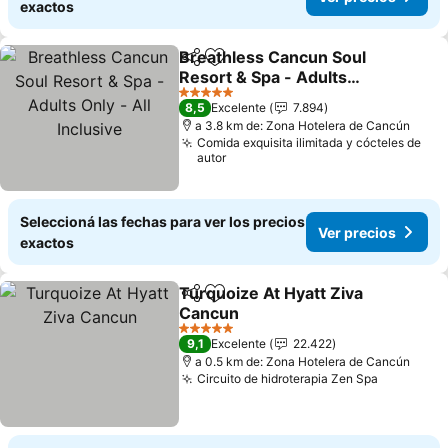
exactos
Breathless Cancun Soul
Compartir
Añadir a favoritos
Resort & Spa - Adults
Only - All Inclusive
Ver precios
5 Estrellas
8,5
Excelente
7.894
a 3.8 km de: Zona Hotelera de Cancún
Comida exquisita ilimitada y cócteles de
autor
Seleccioná las fechas para ver los precios
Ver precios
exactos
Turquoize At Hyatt Ziva
Compartir
Añadir a favoritos
Cancun
Ver precios
5 Estrellas
9,1
Excelente
22.422
a 0.5 km de: Zona Hotelera de Cancún
Circuito de hidroterapia Zen Spa
Ver preci