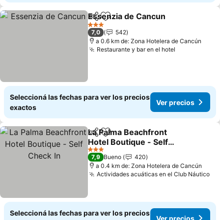
Essenzia de Cancun
Compartir
Añadir a favoritos
Ver pr
3 Estrellas
7,0
542
a 0.6 km de: Zona Hotelera de Cancún
Restaurante y bar en el hotel
Ver precios
Seleccioná las fechas para ver los precios
Ver precios
exactos
La Palma Beachfront
Compartir
Añadir a favoritos
Hotel Boutique - Self
Check In
Ver precios
3 Estrellas
7,9
Bueno
420
a 0.4 km de: Zona Hotelera de Cancún
Actividades acuáticas en el Club Náutico
Ve
Seleccioná las fechas para ver los precios
Ver precios