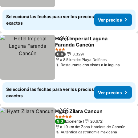
Seleccioná las fechas para ver los precios
Ver precios
exactos
Hotel Imperial Laguna
Compartir
Añadir a favoritos
Faranda Cancún
Ver precios
3 Estrellas
6,6
3.329
a 8.5 km de: Playa Delfines
Restaurante con vistas a la laguna
Ver pre
Seleccioná las fechas para ver los precios
Ver precios
exactos
Hyatt Zilara Cancun
Compartir
Añadir a favoritos
Ver pr
5 Estrellas
9,3
Excelente
20.672
a 1.9 km de: Zona Hotelera de Cancún
Auténtica gastronomía mexicana
Ver prec