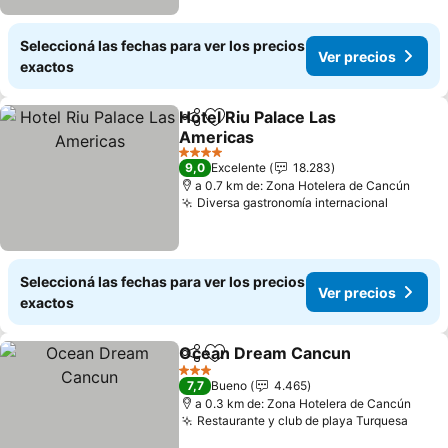
Seleccioná las fechas para ver los precios
Ver precios
exactos
Hotel Riu Palace Las
Compartir
Añadir a favoritos
Americas
Ver precios
4 Estrellas
9,0
Excelente
18.283
a 0.7 km de: Zona Hotelera de Cancún
Diversa gastronomía internacional
Ver pre
Seleccioná las fechas para ver los precios
Ver precios
exactos
Ocean Dream Cancun
Compartir
Añadir a favoritos
Ver 
3 Estrellas
7,7
Bueno
4.465
a 0.3 km de: Zona Hotelera de Cancún
Restaurante y club de playa Turquesa
Ver p