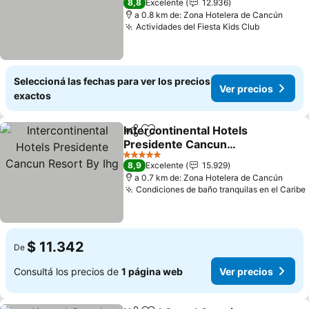
8,8
Excelente
12.936
a 0.8 km de: Zona Hotelera de Cancún
Actividades del Fiesta Kids Club
Ver preci
Seleccioná las fechas para ver los precios
Ver precios
exactos
Intercontinental Hotels
Compartir
Añadir a favoritos
Presidente Cancun
Resort By Ihg
Ver precios
5 Estrellas
8,9
Excelente
15.929
a 0.7 km de: Zona Hotelera de Cancún
Condiciones de baño tranquilas en el Caribe
$ 11.342
De
Consultá los precios de
1 página web
Ver precios