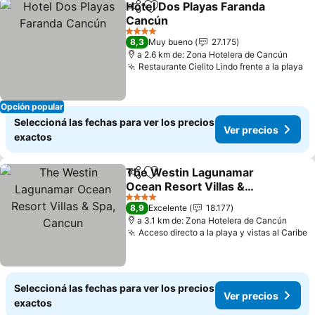
Hotel Dos Playas Faranda
Compartir
Añadir a favoritos
Cancún
Ver precios
4 Estrellas
8,3
Muy bueno
27.175
a 2.6 km de: Zona Hotelera de Cancún
Restaurante Cielito Lindo frente a la playa
Ve
Opción popular
Seleccioná las fechas para ver los precios
Ver precios
exactos
The Westin Lagunamar
Compartir
Añadir a favoritos
Ocean Resort Villas &
Spa, Cancun
Ver precios
4 Estrellas
8,9
Excelente
18.177
a 3.1 km de: Zona Hotelera de Cancún
Acceso directo a la playa y vistas al Caribe
V
Seleccioná las fechas para ver los precios
Ver precios
exactos