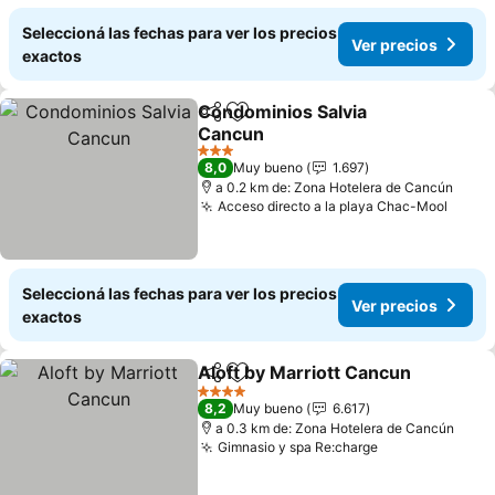
Seleccioná las fechas para ver los precios
Ver precios
exactos
Condominios Salvia
Compartir
Añadir a favoritos
Cancun
Ver precios
3 Estrellas
8,0
Muy bueno
1.697
a 0.2 km de: Zona Hotelera de Cancún
Acceso directo a la playa Chac-Mool
Ver p
Seleccioná las fechas para ver los precios
Ver precios
exactos
Aloft by Marriott Cancun
Compartir
Añadir a favoritos
V
4 Estrellas
8,2
Muy bueno
6.617
a 0.3 km de: Zona Hotelera de Cancún
Gimnasio y spa Re:charge
Ver precios