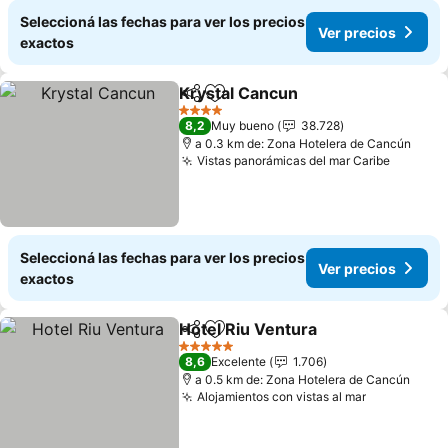
Seleccioná las fechas para ver los precios
Ver precios
exactos
Krystal Cancun
Compartir
Añadir a favoritos
Ver precios
4 Estrellas
8,2
Muy bueno
38.728
a 0.3 km de: Zona Hotelera de Cancún
Vistas panorámicas del mar Caribe
Ver pre
Seleccioná las fechas para ver los precios
Ver precios
exactos
Hotel Riu Ventura
Compartir
Añadir a favoritos
Ver prec
5 Estrellas
8,6
Excelente
1.706
a 0.5 km de: Zona Hotelera de Cancún
Alojamientos con vistas al mar
Ver precio