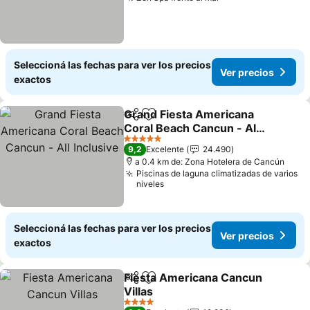
Ver precios
Seleccioná las fechas para ver los precios
Ver precios
exactos
Grand Fiesta Americana
Compartir
Añadir a favoritos
Coral Beach Cancun - All
Inclusive
Ver precios
5 Estrellas
9,2
Excelente
24.490
a 0.4 km de: Zona Hotelera de Cancún
Piscinas de laguna climatizadas de varios
niveles
Seleccioná las fechas para ver los precios
Ver precios
exactos
Fiesta Americana Cancun
Compartir
Añadir a favoritos
Villas
Ver precios
4 Estrellas