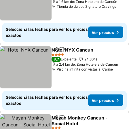
a 1.6 km de: Zona Hotelera de Cancún
Tienda de dulces Signature Cravings
Ver p
Seleccioná las fechas para ver los precios
Ver precios
exactos
Hotel NYX Cancun
Compartir
Añadir a favoritos
Ver pre
4 Estrellas
8,7
Excelente
24.864
a 2.4 km de: Zona Hotelera de Cancún
Piscina infinita con vistas al Caribe
Ver pre
Seleccioná las fechas para ver los precios
Ver precios
exactos
Mayan Monkey Cancun -
Compartir
Añadir a favoritos
Social Hotel