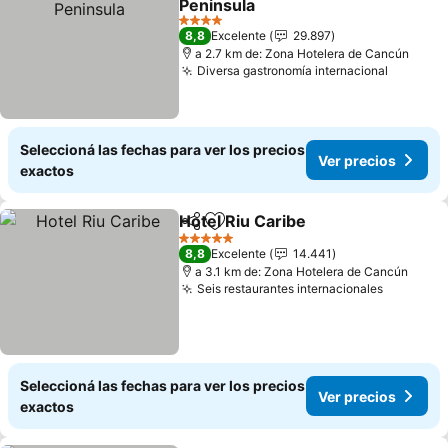
Peninsula
Ver precios
4 Estrellas
8,8
Excelente
29.897
a 2.7 km de: Zona Hotelera de Cancún
Diversa gastronomía internacional
Ver pre
Seleccioná las fechas para ver los precios
Ver precios
exactos
Hotel Riu Caribe
Compartir
Añadir a favoritos
Ver precio
5 Estrellas
8,8
Excelente
14.441
a 3.1 km de: Zona Hotelera de Cancún
Seis restaurantes internacionales
Ver prec
Seleccioná las fechas para ver los precios
Ver precios
exactos