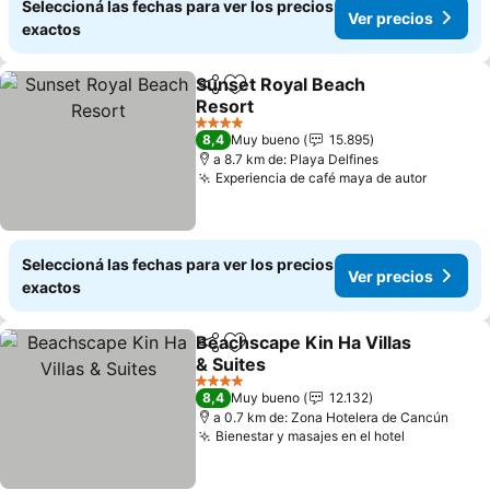
Seleccioná las fechas para ver los precios
Ver precios
exactos
Sunset Royal Beach
Compartir
Añadir a favoritos
Resort
Ver precios
4 Estrellas
8,4
Muy bueno
15.895
a 8.7 km de: Playa Delfines
Experiencia de café maya de autor
Ver pre
Seleccioná las fechas para ver los precios
Ver precios
exactos
Beachscape Kin Ha Villas
Compartir
Añadir a favoritos
& Suites
Ver precios
4 Estrellas
8,4
Muy bueno
12.132
a 0.7 km de: Zona Hotelera de Cancún
Bienestar y masajes en el hotel
Ver precio