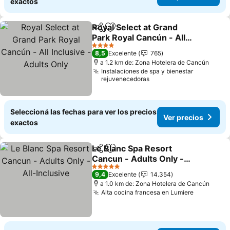
exactos
Royal Select at Grand
Compartir
Añadir a favoritos
Park Royal Cancún - All
Inclusive - Adults Only
Ver precios
4 Estrellas
8,5
Excelente
765
a 1.2 km de: Zona Hotelera de Cancún
Instalaciones de spa y bienestar
rejuvenecedoras
Seleccioná las fechas para ver los precios
Ver precios
exactos
Le Blanc Spa Resort
Compartir
Añadir a favoritos
Cancun - Adults Only -
All-Inclusive
Ver precios
5 Estrellas
9,4
Excelente
14.354
a 1.0 km de: Zona Hotelera de Cancún
Alta cocina francesa en Lumiere
Ver preci