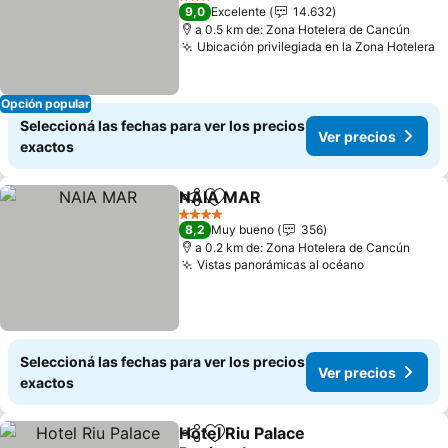
Ver precios
3 Estrellas
9,0
Excelente
14.632
a 0.5 km de: Zona Hotelera de Cancún
Ubicación privilegiada en la Zona Hotelera
V
Opción popular
Seleccioná las fechas para ver los precios
Ver precios
exactos
NAIA MAR
Compartir
Añadir a favoritos
Ver precios
4 Estrellas
8,2
Muy bueno
356
a 0.2 km de: Zona Hotelera de Cancún
Vistas panorámicas al océano
Ver precio
Seleccioná las fechas para ver los precios
Ver precios
exactos
Hotel Riu Palace
Compartir
Añadir a favoritos