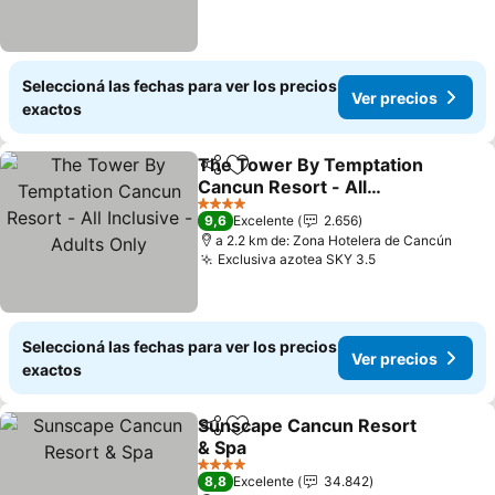
Seleccioná las fechas para ver los precios
Ver precios
exactos
The Tower By Temptation
Compartir
Añadir a favoritos
Cancun Resort - All
Inclusive - Adults Only
Ver precios
4 Estrellas
9,6
Excelente
2.656
a 2.2 km de: Zona Hotelera de Cancún
Exclusiva azotea SKY 3.5
Ver precios
Seleccioná las fechas para ver los precios
Ver precios
exactos
Sunscape Cancun Resort
Compartir
Añadir a favoritos
& Spa
Ver precios
4 Estrellas
8,8
Excelente
34.842