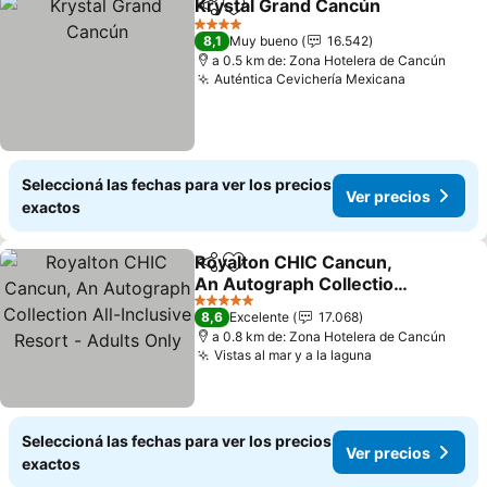
Krystal Grand Cancún
Compartir
Añadir a favoritos
Ver 
4 Estrellas
8,1
Muy bueno
16.542
a 0.5 km de: Zona Hotelera de Cancún
Auténtica Cevichería Mexicana
Ver preci
Seleccioná las fechas para ver los precios
Ver precios
exactos
Royalton CHIC Cancun,
Compartir
Añadir a favoritos
An Autograph Collection
All-Inclusive Resort -
Ver precios
5 Estrellas
8,6
Excelente
17.068
Adults Only
a 0.8 km de: Zona Hotelera de Cancún
Vistas al mar y a la laguna
Ver precios
Seleccioná las fechas para ver los precios
Ver precios
exactos