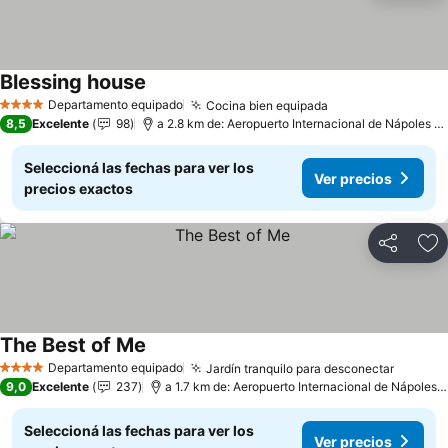
Blessing house
Ver precios
Departamento equipado
Cocina bien equipada
Ver precios
4 Estrellas
8,5
Excelente
98
a 2.8 km de: Aeropuerto Internacional de Nápoles -
Seleccioná las fechas para ver los
Ver precios
precios exactos
Compartir
Añ
The Best of Me
Ver precios
Departamento equipado
Jardín tranquilo para desconectar
Ver pre
4 Estrellas
9,0
Excelente
237
a 1.7 km de: Aeropuerto Internacional de Nápoles 
Seleccioná las fechas para ver los
Ver precios