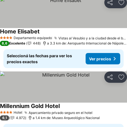
Compartir
Añ
Home Elisabet
Ver precios
Departamento equipado
Vistas al Vesubio y a la ciudad desde el balcón
4 Estrellas
8,6
Excelente
448
a 3.3 km de: Aeropuerto Internacional de Nápoles
Seleccioná las fechas para ver los
Ver precios
precios exactos
Compartir
Añ
Millennium Gold Hotel
Ver precios
Hotel
Aparcamiento privado seguro en el hotel
Ver precios
4 Estrellas
6,1
4.972
a 1.4 km de: Museo Arqueológico Nacional