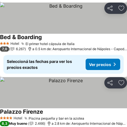
Compartir
Añ
Bed & Boarding
Ver precios
Hotel
El primer hotel cápsula de Italia
Ver precios
3 Estrellas
7,0
6.267
a 0.5 km de: Aeropuerto Internacional de Nápoles - Capodi
Seleccioná las fechas para ver los
Ver precios
precios exactos
Compartir
Añ
Palazzo Firenze
Ver precios
Hotel
Piscina pequeña y bar en la azotea
Ver precios
4 Estrellas
8,3
Muy bueno
2.466
a 2.8 km de: Aeropuerto Internacional de Nápol