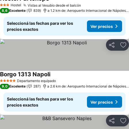
Ver precios
Hostel
Vistas al Vesubio desde el balcón
Ver precios
3 Estrellas
8,6
Excelente
839
a 1.2 km de: Aeropuerto Internacional de Nápoles 
Seleccioná las fechas para ver los
Ver precios
precios exactos
Compartir
Añ
Borgo 1313 Napoli
Ver precios
Departamento equipado
5 Estrellas
9,0
Excelente
287
a 2.6 km de: Aeropuerto Internacional de Nápoles 
Seleccioná las fechas para ver los
Ver precios
precios exactos
Compartir
Añ