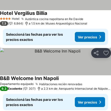
Hotel Vergilius Billia
Ver precios
Hotel
Auténtica cocina napolitana en Re Davide
Ver precios
4 Estrellas
7,3
6.844
a 1.5 km de: Museo Arqueológico Nacional
Seleccioná las fechas para ver los
Ver precios
precios exactos
Compartir
Añ
B&B Welcome Inn Napoli
Ver precios
Departamento equipado
Habitaciones recién renovadas
Ver precios
9,3
Excelente
307
a 2.3 km de: Aeropuerto Internacional de Nápoles
Seleccioná las fechas para ver los
Ver precios
precios exactos