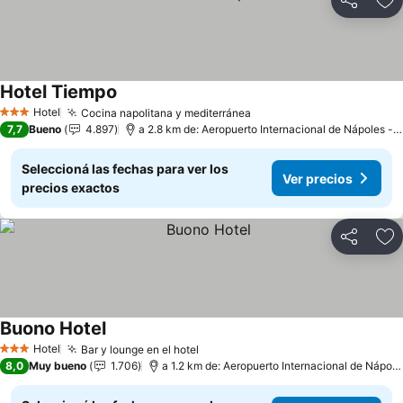
Compartir
Añ
Hotel Tiempo
Ver precios
Hotel
Cocina napolitana y mediterránea
Ver precios
3 Estrellas
7,7
Bueno
4.897
a 2.8 km de: Aeropuerto Internacional de Nápoles - 
Seleccioná las fechas para ver los
Ver precios
precios exactos
Compartir
Añ
Buono Hotel
Ver precios
Hotel
Bar y lounge en el hotel
Ver precios
3 Estrellas
8,0
Muy bueno
1.706
a 1.2 km de: Aeropuerto Internacional de Nápol