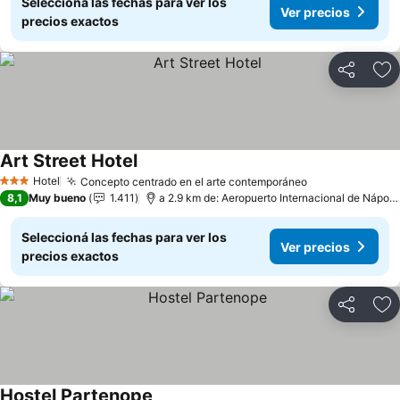
Seleccioná las fechas para ver los
Ver precios
precios exactos
Compartir
Añ
Art Street Hotel
Ver precios
Hotel
Concepto centrado en el arte contemporáneo
Ver precios
3 Estrellas
8,1
Muy bueno
1.411
a 2.9 km de: Aeropuerto Internacional de Nápol
Seleccioná las fechas para ver los
Ver precios
precios exactos
Compartir
Añ
Hostel Partenope