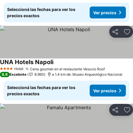
Seleccioná las fechas para ver los
Ver precios
precios exactos
Compartir
Añ
UNA Hotels Napoli
Ver precios
Hotel
Cena gourmet en el restaurante Vesuvio Roof
Ver precios
4 Estrellas
8,6
Excelente
8.960
a 1.4 km de: Museo Arqueológico Nacional
Seleccioná las fechas para ver los
Ver precios
precios exactos
Compartir
Añ