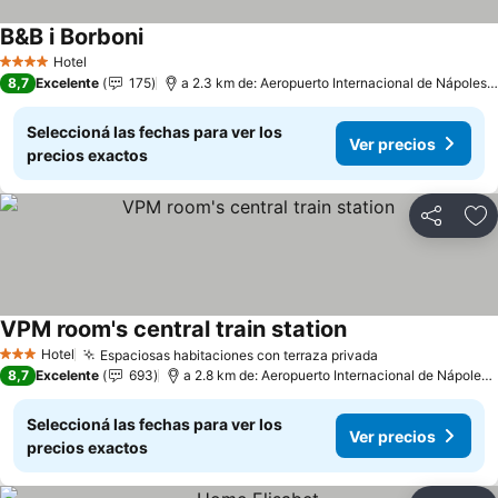
B&B i Borboni
Ver precios
Hotel
4 Estrellas
8,7
Excelente
175
a 2.3 km de: Aeropuerto Internacional de Nápoles 
Seleccioná las fechas para ver los
Ver precios
precios exactos
Compartir
Añ
VPM room's central train station
Ver precios
Hotel
Espaciosas habitaciones con terraza privada
Ver precios
3 Estrellas
8,7
Excelente
693
a 2.8 km de: Aeropuerto Internacional de Nápoles 
Seleccioná las fechas para ver los
Ver precios
precios exactos