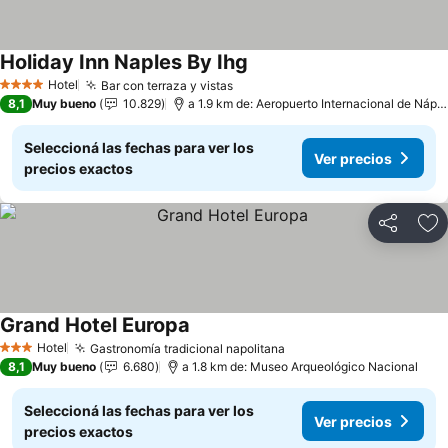
Holiday Inn Naples By Ihg
Ver precios
Hotel
Bar con terraza y vistas
Ver precios
4 Estrellas
8,1
Muy bueno
10.829
a 1.9 km de: Aeropuerto Internacional de Nápo
Seleccioná las fechas para ver los
Ver precios
precios exactos
Compartir
Añ
Grand Hotel Europa
Ver precios
Hotel
Gastronomía tradicional napolitana
Ver precios
3 Estrellas
8,1
Muy bueno
6.680
a 1.8 km de: Museo Arqueológico Nacional
Seleccioná las fechas para ver los
Ver precios
precios exactos