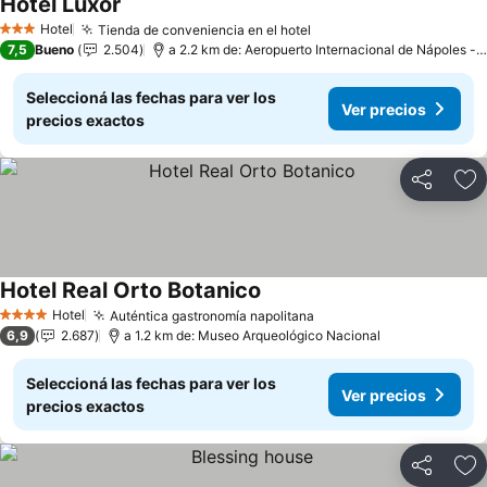
Hotel Luxor
Ver precios
Hotel
Tienda de conveniencia en el hotel
Ver precios
3 Estrellas
7,5
Bueno
2.504
a 2.2 km de: Aeropuerto Internacional de Nápoles -
Seleccioná las fechas para ver los
Ver precios
precios exactos
Compartir
Añ
Hotel Real Orto Botanico
Ver precios
Hotel
Auténtica gastronomía napolitana
Ver precios
4 Estrellas
6,9
2.687
a 1.2 km de: Museo Arqueológico Nacional
Seleccioná las fechas para ver los
Ver precios
precios exactos
Compartir
Añ