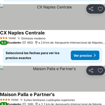
Compartir
Añ
CX Naples Centrale
Ver precios
Hotel
Gimnasio moderno
Ver precios
3 Estrellas
9,0
Excelente
992
a 2.9 km de: Aeropuerto Internacional de Nápoles 
Seleccioná las fechas para ver los
Ver precios
precios exactos
Compartir
Añ
Maison Palla e Partner's
Ver precios
Hotel
Suites familiares cuádruples superiores
Ver precios
4 Estrellas
9,3
Excelente
368
a 3.2 km de: Aeropuerto Internacional de Nápoles 