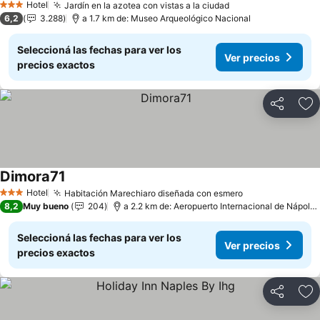
Hotel
Jardín en la azotea con vistas a la ciudad
Ver precios
3 Estrellas
6,2
3.288
a 1.7 km de: Museo Arqueológico Nacional
Seleccioná las fechas para ver los
Ver precios
precios exactos
Compartir
Añ
Dimora71
Ver precios
Hotel
Habitación Marechiaro diseñada con esmero
Ver precios
3 Estrellas
8,2
Muy bueno
204
a 2.2 km de: Aeropuerto Internacional de Nápole
Seleccioná las fechas para ver los
Ver precios
precios exactos
Compartir
Añ