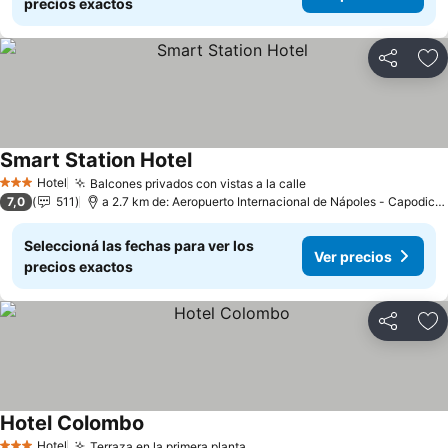
precios exactos
Compartir
Añ
Smart Station Hotel
Ver precios
Hotel
Balcones privados con vistas a la calle
Ver precios
3 Estrellas
7,0
511
a 2.7 km de: Aeropuerto Internacional de Nápoles - Capodichi
Seleccioná las fechas para ver los
Ver precios
precios exactos
Compartir
Añ
Hotel Colombo
Ver precios
Hotel
Terraza en la primera planta