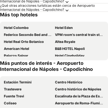
Internacional de Nápoles - Capodichino?
¿Qué otras atracciones turísticas están cerca de Aeropuerto
Internacional de Nápoles - Capodichino?
Más top hoteles
Hotel Colombo
Hotel Eden
Federico Secondo Bed and Breakfast
VPM room's central train station
Hotel Real Orto Botanico
Altea Royale
American Hotel
B&B HOTEL Napoli
Palazzo Salgar
Hotel Cineholiday
Más puntos de interés - Aeropuerto
Stelle Hotel The Businest
Buono Hotel
Internacional de Nápoles - Capodichino
Hotel Garden Napoli
Royal Continental
Villa Elisio Hotel & Spa
Hotel Vergilius Billia
Estación Termini
Centro Histórico
Holiday Inn Naples By Ihg
Grand Hotel Santa Lucia
Trastevere
Centro histórico de Nápoles
Hotel Toledo
Art Street Hotel
Fuente Trevi
Escalinata de la Plaza de España y Plaza de España
Hotel Zara
Best Western Hotel dei Mille
Coliseo
Aeropuerto de Roma-Fiumicino
ibis Styles Napoli Garibaldi
Starhotels Terminus