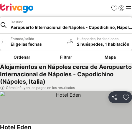
Favoritos
Iniciar 
Me
Destino
Aeropuerto Internacional de Nápoles - Capodichino, Nápole
Entrada/salida
Huéspedes, habitaciones
Elige las fechas
2 huéspedes, 1 habitación
Ordenar
Filtrar
Mapa
Alojamientos en Nápoles cerca de Aeropuerto
Internacional de Nápoles - Capodichino
(Nápoles, Italia)
Cómo influyen los pagos en los resultados
Compartir
Añ
Hotel Eden
Ver precios