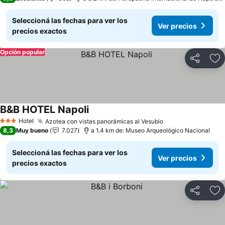
Seleccioná las fechas para ver los
Ver precios
precios exactos
Opción popular
Compartir
Añ
B&B HOTEL Napoli
Ver precios
Hotel
Azotea con vistas panorámicas al Vesubio
Ver precios
3 Estrellas
8,3
Muy bueno
7.027
a 1.4 km de: Museo Arqueológico Nacional
Seleccioná las fechas para ver los
Ver precios
precios exactos
Compartir
Añ