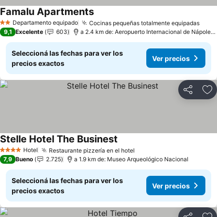
Famalu Apartments
Ver precios
Departamento equipado
Cocinas pequeñas totalmente equipadas
Ver 
2 Estrellas
9,1
Excelente
603
a 2.4 km de: Aeropuerto Internacional de Nápoles
Seleccioná las fechas para ver los
Ver precios
precios exactos
Compartir
Añ
Stelle Hotel The Businest
Ver precios
Hotel
Restaurante pizzería en el hotel
Ver precios
4 Estrellas
7,9
Bueno
2.725
a 1.9 km de: Museo Arqueológico Nacional
Seleccioná las fechas para ver los
Ver precios
precios exactos