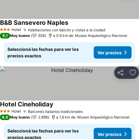
B&B Sansevero Naples
Ver precios
Hotel
Habitaciones con balcón y vistas a la ciudad
Ver precios
3 Estrellas
8,1
Muy bueno
926
a 0.6 km de: Museo Arqueológico Nacional
Seleccioná las fechas para ver los
Ver precios
precios exactos
Compartir
Añ
Hotel Cineholiday
Ver precios
Hotel
Balcones italianos tradicionales
Ver precios
3 Estrellas
8,0
Muy bueno
2.896
a 1.6 km de: Museo Arqueológico Nacional
Seleccioná las fechas para ver los
Ver precios
precios exactos