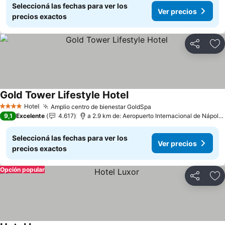
Seleccioná las fechas para ver los
Ver precios
precios exactos
Compartir
Añ
Gold Tower Lifestyle Hotel
Ver precios
Hotel
Amplio centro de bienestar GoldSpa
Ver precios
4 Estrellas
9,1
Excelente
4.617
a 2.9 km de: Aeropuerto Internacional de Nápole
Seleccioná las fechas para ver los
Ver precios
precios exactos
Opción popular
Compartir
Añ