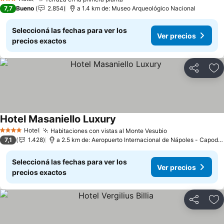
Ver precios
3 Estrellas
7,7
Bueno
2.854
a 1.4 km de: Museo Arqueológico Nacional
Seleccioná las fechas para ver los
Ver precios
precios exactos
Compartir
Añ
Hotel Masaniello Luxury
Ver precios
Hotel
Habitaciones con vistas al Monte Vesubio
Ver precios
4 Estrellas
7,1
1.428
a 2.5 km de: Aeropuerto Internacional de Nápoles - Capodic
Seleccioná las fechas para ver los
Ver precios
precios exactos
Compartir
Añ