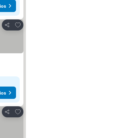
ios
Añadir a favoritos
Compartir
ios
Añadir a favoritos
Compartir