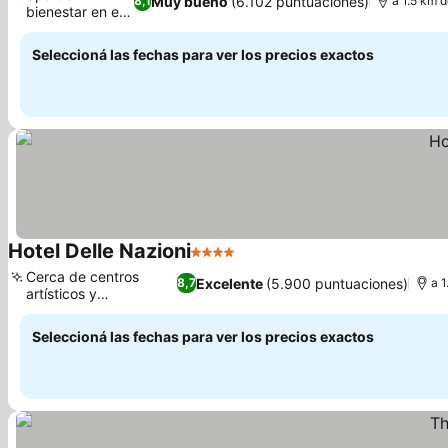
Muy bueno
(6.102 puntuaciones)
8,1
a 1.5 km d
bienestar en el
hotel
Seleccioná las fechas para ver los precios exactos
Hotel Delle Nazioni
4 Estrellas
Cerca de centros
Excelente
(5.900 puntuaciones)
8,7
a 1
artísticos y
comerciales
Seleccioná las fechas para ver los precios exactos