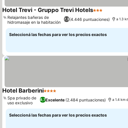
Hotel Trevi - Gruppo Trevi Hotels
3 Estrellas
Relajantes bañeras de
(4.446 puntuaciones)
7,3
a 1.3 k
hidromasaje en la habitación
Seleccioná las fechas para ver los precios exactos
Hotel Barberini
4 Estrellas
Spa privado de
Excelente
(2.484 puntuaciones)
8,7
a 1.4 km 
uso exclusivo
Seleccioná las fechas para ver los precios exactos