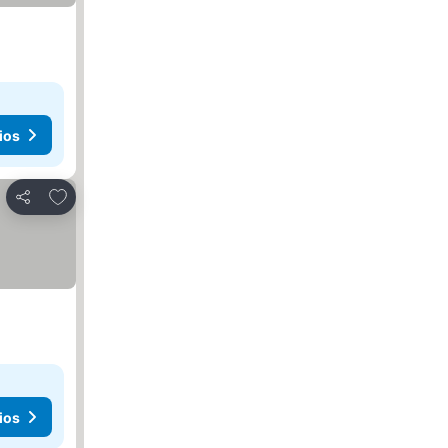
ios
Añadir a favoritos
Compartir
ios