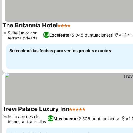
The Britannia Hotel
4 Estrellas
Suite junior con
Excelente
(5.045 puntuaciones)
8,8
a 1.2 km
terraza privada
Seleccioná las fechas para ver los precios exactos
Trevi Palace Luxury Inn
5 Estrellas
Instalaciones de
Muy bueno
(2.506 puntuaciones)
8,2
a 1.
bienestar tranquilas