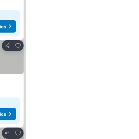
ios
Añadir a favoritos
Compartir
ios
Añadir a favoritos
Compartir