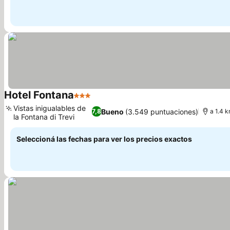
Hotel Fontana
3 Estrellas
Vistas inigualables de
Bueno
(3.549 puntuaciones)
7,8
a 1.4 
la Fontana di Trevi
Seleccioná las fechas para ver los precios exactos