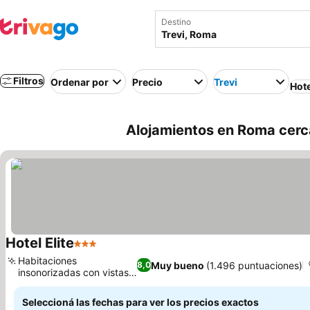
Destino
Filtros
Ordenar por
Precio
Trevi
Hot
Alojamientos en Roma cerc
Hotel Elite
3 Estrellas
Habitaciones
Muy bueno
(1.496 puntuaciones)
8,0
insonorizadas con vistas a
la ciudad
Seleccioná las fechas para ver los precios exactos