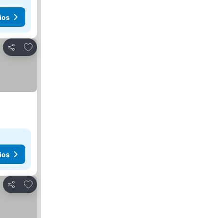
ios
Añadir a favoritos
Compartir
ios
Añadir a favoritos
Compartir