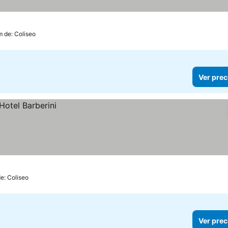
m de: Coliseo
Ver prec
de: Coliseo
Ver prec