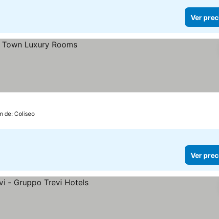
Ver prec
m de: Coliseo
Ver prec