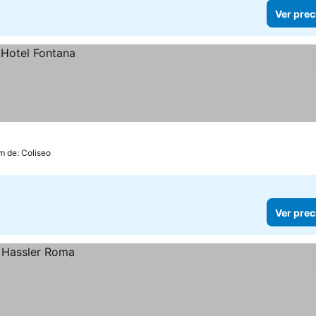
Ver prec
km de: Coliseo
Ver prec