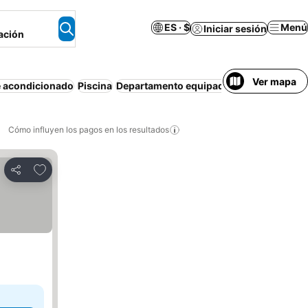
ES · $
Menú
Iniciar sesión
ación
Ver mapa
e acondicionado
Piscina
Departamento equipado
Estacionamien
Cómo influyen los pagos en los resultados
Añadir a favoritos
Compartir