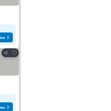
ios
Añadir a favoritos
Compartir
ios