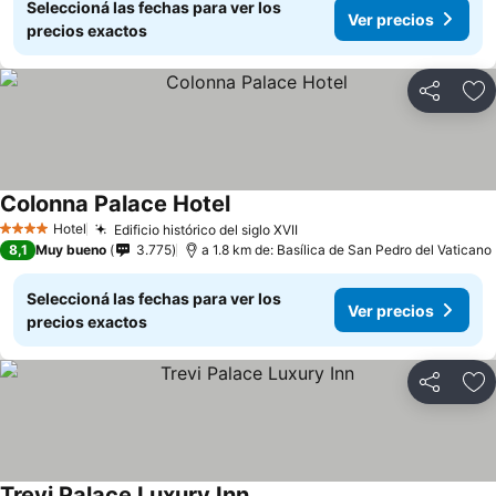
Seleccioná las fechas para ver los
Ver precios
precios exactos
Compartir
Añ
Colonna Palace Hotel
Hotel
Edificio histórico del siglo XVII
4 Estrellas
8,1
Muy bueno
3.775
a 1.8 km de: Basílica de San Pedro del Vaticano
Seleccioná las fechas para ver los
Ver precios
precios exactos
Compartir
Añ
Trevi Palace Luxury Inn