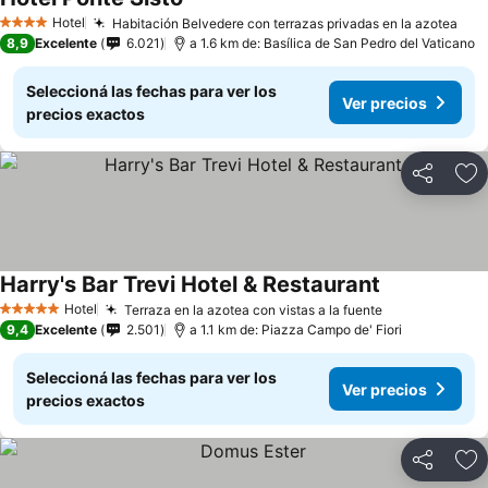
Hotel
Habitación Belvedere con terrazas privadas en la azotea
4 Estrellas
8,9
Excelente
6.021
a 1.6 km de: Basílica de San Pedro del Vaticano
Seleccioná las fechas para ver los
Ver precios
precios exactos
Compartir
Añ
Harry's Bar Trevi Hotel & Restaurant
Hotel
Terraza en la azotea con vistas a la fuente
5 Estrellas
9,4
Excelente
2.501
a 1.1 km de: Piazza Campo de' Fiori
Seleccioná las fechas para ver los
Ver precios
precios exactos
Compartir
Añ