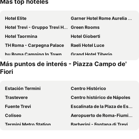
Más top hoteles
Hotel Elite
Garner Hotel Rome Aurelia By Ihg
Hotel Trevi - Gruppo Trevi Hotels
Green Rooms
Hotel Taormina
Hotel Gioberti
TH Roma - Carpegna Palace
Raeli Hotel Luce
hu Roma Camping In Town
Grand Hotel Tiberio
Más puntos de interés - Piazza Campo de'
Hotel Accademia
Hotel Fontana
Fiori
Hotel California
Hotel Cilicia
Hotel King
Hotel Principe Di Piemonte
Estación Termini
Centro Histórico
Hotel Roma Tor Vergata
Hotel Napoleon
Trastevere
Centro histórico de Nápoles
Fenix Hotel
Monti Palace Hotel
Fuente Trevi
Escalinata de la Plaza de España y Plaza de España
Romoli Hotel
Hotel Villa Rosa
Coliseo
Aeropuerto de Roma-Fiumicino
Cressy
Hotel Best Roma
Termini Metro Station
Barberini - Fontana di Trevi Metro Station
Hotel Regina Giovanna
Hotel Philia
Prati
Plaza Navona
Best Western Globus Hotel
Hotel Ponte Sisto