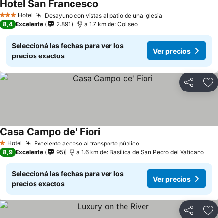
Hotel San Francesco
Hotel
Desayuno con vistas al patio de una iglesia
3 Estrellas
8,4
Excelente
2.891
a 1.7 km de: Coliseo
Seleccioná las fechas para ver los
Ver precios
precios exactos
Compartir
Añ
Casa Campo de' Fiori
Hotel
Excelente acceso al transporte público
1 Estrellas
8,9
Excelente
95
a 1.6 km de: Basílica de San Pedro del Vaticano
Seleccioná las fechas para ver los
Ver precios
precios exactos
Compartir
Añ