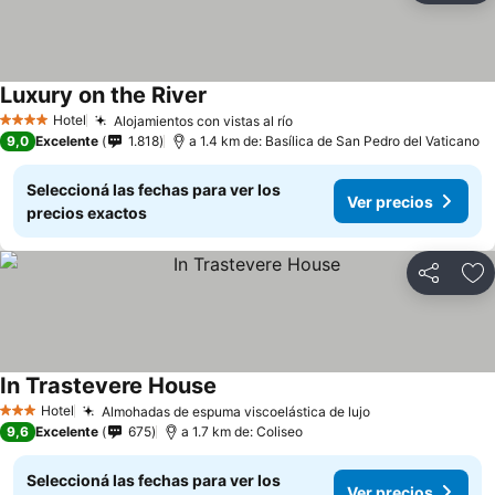
Luxury on the River
Hotel
Alojamientos con vistas al río
4 Estrellas
9,0
Excelente
1.818
a 1.4 km de: Basílica de San Pedro del Vaticano
Seleccioná las fechas para ver los
Ver precios
precios exactos
Compartir
Añ
In Trastevere House
Hotel
Almohadas de espuma viscoelástica de lujo
3 Estrellas
9,6
Excelente
675
a 1.7 km de: Coliseo
Seleccioná las fechas para ver los
Ver precios