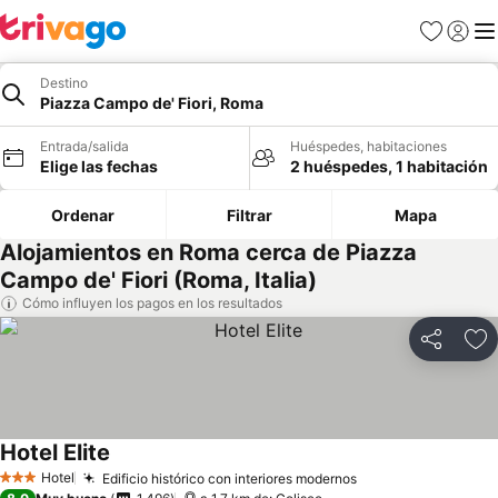
Favoritos
Iniciar 
Me
Destino
Piazza Campo de' Fiori, Roma
Entrada/salida
Huéspedes, habitaciones
Elige las fechas
2 huéspedes, 1 habitación
Ordenar
Filtrar
Mapa
Alojamientos en Roma cerca de Piazza
Campo de' Fiori (Roma, Italia)
Cómo influyen los pagos en los resultados
Compartir
Añ
Hotel Elite
Hotel
Edificio histórico con interiores modernos
3 Estrellas