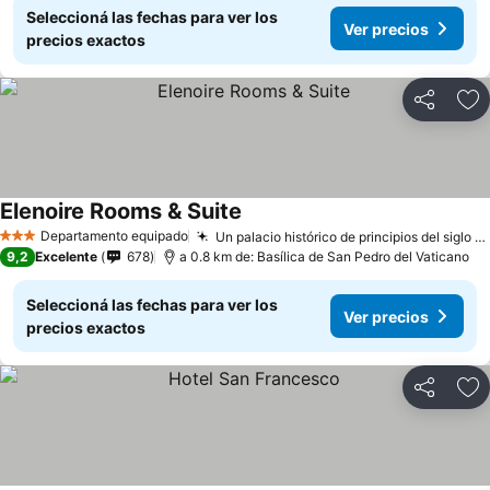
Seleccioná las fechas para ver los
Ver precios
precios exactos
Compartir
Añ
Elenoire Rooms & Suite
Departamento equipado
Un palacio histórico de principios del siglo XX
3 Estrellas
9,2
Excelente
678
a 0.8 km de: Basílica de San Pedro del Vaticano
Seleccioná las fechas para ver los
Ver precios
precios exactos
Compartir
Añ