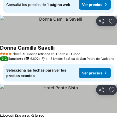
Consultá los precios de
1 página web
Ver precios
Compartir
Añ
Donna Camilla Savelli
Hotel
Cocina refinada en Il Ferro e il Fuoco
4 Estrellas
9,2
Excelente
6.602
a 1.5 km de: Basílica de San Pedro del Vaticano
Seleccioná las fechas para ver los
Ver precios
precios exactos
Compartir
Añ
Hotel Ponte Sisto