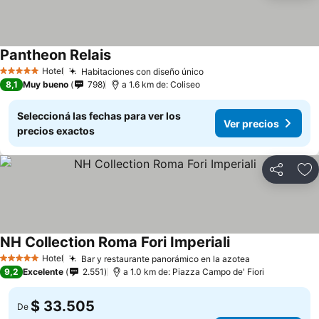
Pantheon Relais
Hotel
Habitaciones con diseño único
5 Estrellas
8,1
Muy bueno
798
a 1.6 km de: Coliseo
Seleccioná las fechas para ver los
Ver precios
precios exactos
Compartir
Añ
NH Collection Roma Fori Imperiali
Hotel
Bar y restaurante panorámico en la azotea
5 Estrellas
9,2
Excelente
2.551
a 1.0 km de: Piazza Campo de' Fiori
$ 33.505
De