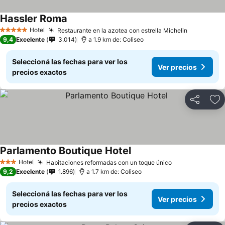
Hassler Roma
Hotel
Restaurante en la azotea con estrella Michelin
5 Estrellas
9,4
Excelente
3.014
a 1.9 km de: Coliseo
Seleccioná las fechas para ver los
Ver precios
precios exactos
Compartir
Añ
Parlamento Boutique Hotel
Hotel
Habitaciones reformadas con un toque único
3 Estrellas
9,2
Excelente
1.896
a 1.7 km de: Coliseo
Seleccioná las fechas para ver los
Ver precios
precios exactos