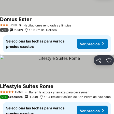
Domus Ester
Hotel
Habitaciones renovadas y limpias
3 Estrellas
7,2
2.612
a 1.6 km de: Coliseo
Seleccioná las fechas para ver los
Ver precios
precios exactos
Compartir
Añ
Lifestyle Suites Rome
Hotel
Bar en la azotea y terraza para desayunar
5 Estrellas
9,6
Excelente
1.298
a 1.4 km de: Basílica de San Pedro del Vaticano
Seleccioná las fechas para ver los
Ver precios
precios exactos