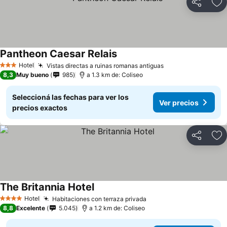
Compartir
Añ
Pantheon Caesar Relais
Hotel
Vistas directas a ruinas romanas antiguas
3 Estrellas
8,3
Muy bueno
985
a 1.3 km de: Coliseo
Seleccioná las fechas para ver los
Ver precios
precios exactos
Compartir
Añ
The Britannia Hotel
Hotel
Habitaciones con terraza privada
4 Estrellas
8,8
Excelente
5.045
a 1.2 km de: Coliseo