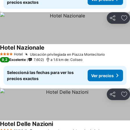
precios exactos
Compartir
Añ
Hotel Nazionale
Hotel
Ubicación privilegiada en Piazza Montecitorio
4 Estrellas
9,2
Excelente
7.602
a 1.6 km de: Coliseo
Seleccioná las fechas para ver los
Ver precios
precios exactos
Compartir
Añ
Hotel Delle Nazioni