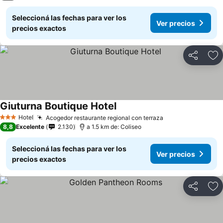
Seleccioná las fechas para ver los
Ver precios
precios exactos
Compartir
Añ
Giuturna Boutique Hotel
Hotel
Acogedor restaurante regional con terraza
3 Estrellas
8,8
Excelente
2.130
a 1.5 km de: Coliseo
Seleccioná las fechas para ver los
Ver precios
precios exactos
Compartir
Añ