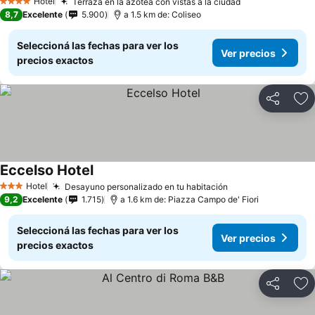
Hotel
Terraza en la azotea con vistas a la ciudad
4 Estrellas
8,7
Excelente
5.900
a 1.5 km de: Coliseo
Seleccioná las fechas para ver los
Ver precios
precios exactos
Compartir
Añ
Eccelso Hotel
Hotel
Desayuno personalizado en tu habitación
3 Estrellas
9,2
Excelente
1.715
a 1.6 km de: Piazza Campo de' Fiori
Seleccioná las fechas para ver los
Ver precios
precios exactos
Compartir
Añ