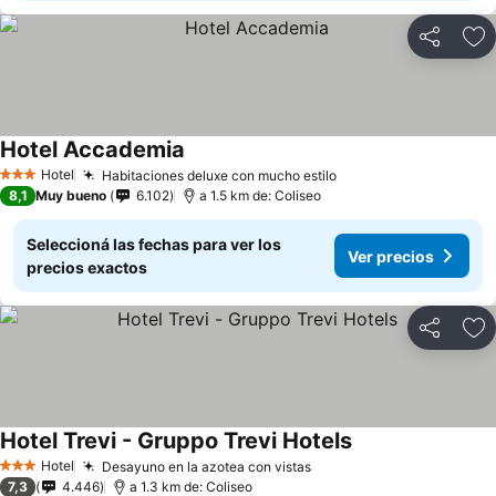
Compartir
Añ
Hotel Accademia
Hotel
Habitaciones deluxe con mucho estilo
3 Estrellas
8,1
Muy bueno
6.102
a 1.5 km de: Coliseo
Seleccioná las fechas para ver los
Ver precios
precios exactos
Compartir
Añ
Hotel Trevi - Gruppo Trevi Hotels
Hotel
Desayuno en la azotea con vistas
3 Estrellas
7,3
4.446
a 1.3 km de: Coliseo