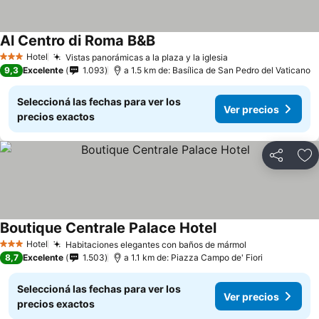
Al Centro di Roma B&B
Hotel
Vistas panorámicas a la plaza y la iglesia
3 Estrellas
9,3
Excelente
1.093
a 1.5 km de: Basílica de San Pedro del Vaticano
Seleccioná las fechas para ver los
Ver precios
precios exactos
Compartir
Añ
Boutique Centrale Palace Hotel
Hotel
Habitaciones elegantes con baños de mármol
3 Estrellas
8,7
Excelente
1.503
a 1.1 km de: Piazza Campo de' Fiori
Seleccioná las fechas para ver los
Ver precios
precios exactos