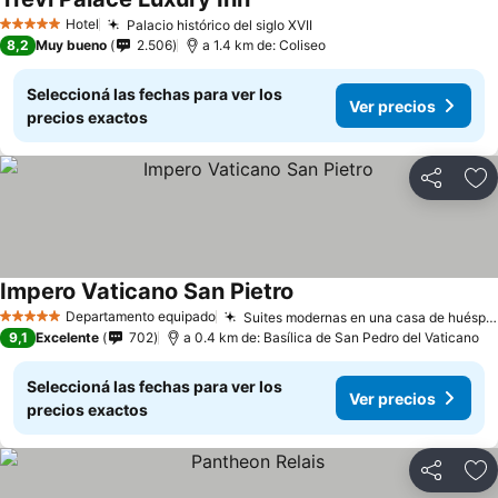
Hotel
Palacio histórico del siglo XVII
5 Estrellas
8,2
Muy bueno
2.506
a 1.4 km de: Coliseo
Seleccioná las fechas para ver los
Ver precios
precios exactos
Compartir
Añ
Impero Vaticano San Pietro
Departamento equipado
Suites modernas en una casa de huéspedes renovada
5 Estrellas
9,1
Excelente
702
a 0.4 km de: Basílica de San Pedro del Vaticano
Seleccioná las fechas para ver los
Ver precios
precios exactos
Compartir
Añ