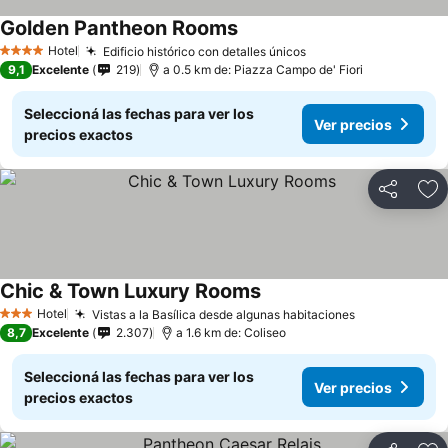
Golden Pantheon Rooms
Hotel
Edificio histórico con detalles únicos
4 Estrellas
9,1
Excelente
219
a 0.5 km de: Piazza Campo de' Fiori
Seleccioná las fechas para ver los
Ver precios
precios exactos
Compartir
Añ
Chic & Town Luxury Rooms
Hotel
Vistas a la Basílica desde algunas habitaciones
3 Estrellas
8,7
Excelente
2.307
a 1.6 km de: Coliseo
Seleccioná las fechas para ver los
Ver precios
precios exactos