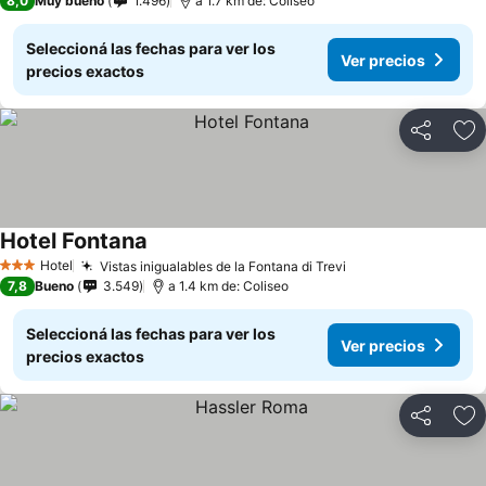
8,0
Muy bueno
1.496
a 1.7 km de: Coliseo
Seleccioná las fechas para ver los
Ver precios
precios exactos
Compartir
Añ
Hotel Fontana
Hotel
Vistas inigualables de la Fontana di Trevi
3 Estrellas
7,8
Bueno
3.549
a 1.4 km de: Coliseo
Seleccioná las fechas para ver los
Ver precios
precios exactos
Compartir
Añ