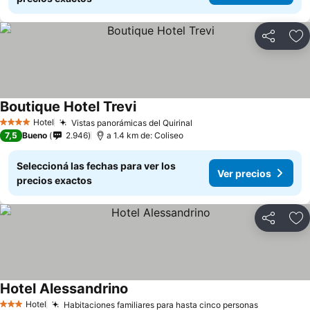
Compartir
Añ
Boutique Hotel Trevi
Hotel
Vistas panorámicas del Quirinal
4 Estrellas
7,5
Bueno
2.946
a 1.4 km de: Coliseo
Seleccioná las fechas para ver los
Ver precios
precios exactos
Compartir
Añ
Hotel Alessandrino
Hotel
Habitaciones familiares para hasta cinco personas
3 Estrellas