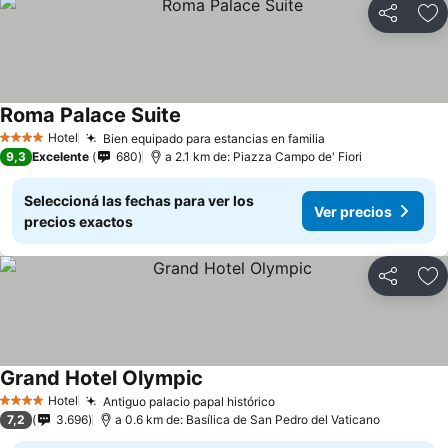
Compartir
Añ
Roma Palace Suite
Hotel
Bien equipado para estancias en familia
4 Estrellas
9,3
Excelente
680
a 2.1 km de: Piazza Campo de' Fiori
Seleccioná las fechas para ver los
Ver precios
precios exactos
Compartir
Añ
Grand Hotel Olympic
Hotel
Antiguo palacio papal histórico
4 Estrellas
7,2
3.696
a 0.6 km de: Basílica de San Pedro del Vaticano