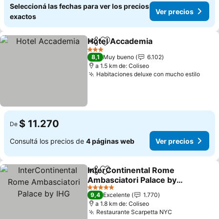
Seleccioná las fechas para ver los precios
Ver precios
exactos
Hotel Accademia
Compartir
Añadir a favoritos
3 Estrellas
8,1
Muy bueno
6.102
a 1.5 km de: Coliseo
Habitaciones deluxe con mucho estilo
$ 11.270
De
Consultá los precios de
4 páginas web
Ver precios
InterContinental Rome
Compartir
Añadir a favoritos
Ambasciatori Palace by
IHG
5 Estrellas
9,4
Excelente
1.770
a 1.8 km de: Coliseo
Restaurante Scarpetta NYC