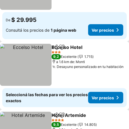
$ 29.995
De
Consultá los precios de
1 página web
Ver precios
Eccelso Hotel
Compartir
Añadir a favoritos
3 Estrellas
9,2
Excelente
1.715
a 1.6 km de: Monti
Desayuno personalizado en tu habitación
Seleccioná las fechas para ver los precios
Ver precios
exactos
Hotel Artemide
Compartir
Añadir a favoritos
4 Estrellas
9,5
Excelente
14.805