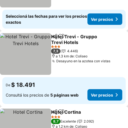
Seleccioná las fechas para ver los precios
Ver precios
exactos
Hotel Trevi - Gruppo
Compartir
Añadir a favoritos
Trevi Hotels
3 Estrellas
7,3
4.446
a 1.3 km de: Coliseo
Desayuno en la azotea con vistas
$ 18.491
De
Consultá los precios de
5 páginas web
Ver precios
Hotel Cortina
Compartir
Añadir a favoritos
3 Estrellas
8,7
Excelente
2.092
a 1.2 km de: Coliseo