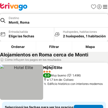
Favoritos
Iniciar 
Me
Destino
Monti, Roma
Entrada/salida
Huéspedes, habitaciones
Elige las fechas
2 huéspedes, 1 habitación
Ordenar
Filtrar
Mapa
Alojamientos en Roma cerca de Monti
Cómo influyen los pagos en los resultados
Hotel Elite
Compartir
Añadir a favoritos
3 Estrellas
8,0
Muy bueno
1.496
a 1.7 km de: Coliseo
Edificio histórico con interiores modernos
Seleccioná las fechas para ver los precios