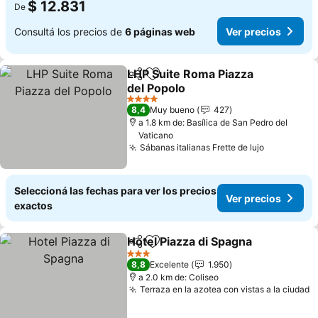
$ 12.831
De
Consultá los precios de
6 páginas web
Ver precios
LHP Suite Roma Piazza
Compartir
Añadir a favoritos
del Popolo
4 Estrellas
8,4
Muy bueno
427
a 1.8 km de: Basílica de San Pedro del
Vaticano
Sábanas italianas Frette de lujo
Seleccioná las fechas para ver los precios
Ver precios
exactos
Hotel Piazza di Spagna
Compartir
Añadir a favoritos
3 Estrellas
8,8
Excelente
1.950
a 2.0 km de: Coliseo
Terraza en la azotea con vistas a la ciudad