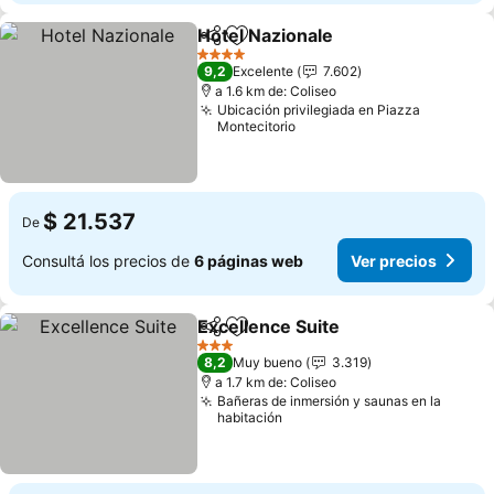
Hotel Nazionale
Compartir
Añadir a favoritos
4 Estrellas
9,2
Excelente
7.602
a 1.6 km de: Coliseo
Ubicación privilegiada en Piazza
Montecitorio
$ 21.537
De
Consultá los precios de
6 páginas web
Ver precios
Excellence Suite
Compartir
Añadir a favoritos
3 Estrellas
8,2
Muy bueno
3.319
a 1.7 km de: Coliseo
Bañeras de inmersión y saunas en la
habitación