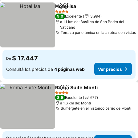
Hotel Isa
Compartir
Añadir a favoritos
4 Estrellas
9,0
Excelente
3.994
a 1.1 km de: Basílica de San Pedro del
Vaticano
Terraza panorámica en la azotea con vistas
$ 17.447
De
Consultá los precios de
4 páginas web
Ver precios
Roma Suite Monti
Compartir
Añadir a favoritos
4 Estrellas
8,9
Excelente
677
a 1.6 km de: Monti
Sumérgete en el histórico barrio de Monti