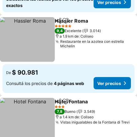
Ver precios
exactos
Hassler Roma
Compartir
Añadir a favoritos
5 Estrellas
9,4
Excelente
3.014
a 1.9 km de: Coliseo
Restaurante en la azotea con estrella
Michelin
$ 90.981
De
Consultá los precios de
4 páginas web
Ver precios
Hotel Fontana
Compartir
Añadir a favoritos
3 Estrellas
7,8
Bueno
3.549
a 1.4 km de: Coliseo
Vistas inigualables de la Fontana di Trevi