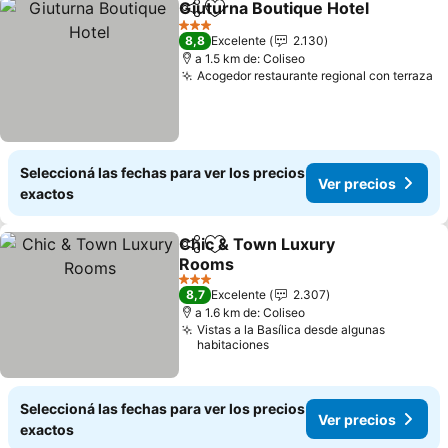
Giuturna Boutique Hotel
Compartir
Añadir a favoritos
3 Estrellas
8,8
Excelente
2.130
a 1.5 km de: Coliseo
Acogedor restaurante regional con terraza
Seleccioná las fechas para ver los precios
Ver precios
exactos
Chic & Town Luxury
Compartir
Añadir a favoritos
Rooms
3 Estrellas
8,7
Excelente
2.307
a 1.6 km de: Coliseo
Vistas a la Basílica desde algunas
habitaciones
Seleccioná las fechas para ver los precios
Ver precios
exactos