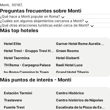
Monti
,
00187
,
Preguntas frecuentes sobre Monti
¿Qué hace a Monti popular en Roma?
¿Cuáles son algunos alojamientos cercanos a Monti?
¿Qué otras atracciones turísticas están cerca de Monti?
Más top hoteles
Hotel Elite
Garner Hotel Rome Aurelia By Ihg
Hotel Trevi - Gruppo Trevi Hotels
Green Rooms
Hotel Taormina
Hotel Gioberti
TH Roma - Carpegna Palace
Raeli Hotel Luce
hu Roma Camping In Town
Grand Hotel Tiberio
Más puntos de interés - Monti
Hotel Accademia
Hotel Fontana
Hotel California
Hotel Cilicia
Estación Termini
Centro Histórico
Hotel King
Hotel Principe Di Piemonte
Trastevere
Centro histórico de Nápoles
Hotel Roma Tor Vergata
Hotel Napoleon
Fuente Trevi
Escalinata de la Plaza de España y Plaza de España
Fenix Hotel
Monti Palace Hotel