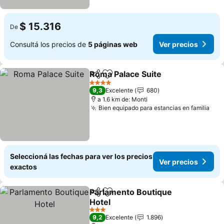
$ 15.316
De
Consultá los precios de
5 páginas web
Ver precios
Roma Palace Suite
Compartir
Añadir a favoritos
4 Estrellas
9,3
Excelente
680
a 1.6 km de: Monti
Bien equipado para estancias en familia
Seleccioná las fechas para ver los precios
Ver precios
exactos
Parlamento Boutique
Compartir
Añadir a favoritos
Hotel
3 Estrellas
9,2
Excelente
1.896