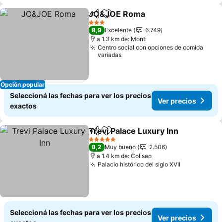
JO&JOE Roma
Compartir
Añadir a favoritos
3 Estrellas
8,9
Excelente
6.749
a 1.3 km de: Monti
Centro social con opciones de comida
variadas
Opción popular
Seleccioná las fechas para ver los precios
Ver precios
exactos
Trevi Palace Luxury Inn
Compartir
Añadir a favoritos
5 Estrellas
8,2
Muy bueno
2.506
a 1.4 km de: Coliseo
Palacio histórico del siglo XVII
Seleccioná las fechas para ver los precios
Ver precios