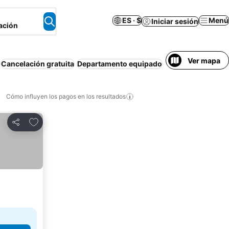
ES · $
Menú
Iniciar sesión
ación
Ver mapa
Cancelación gratuita
Departamento equipado
Bed and breakfast
Cómo influyen los pagos en los resultados
Añadir a favoritos
Compartir