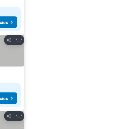
cios
Añadir a favoritos
Compartir
cios
Añadir a favoritos
Compartir