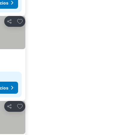
cios
Añadir a favoritos
Compartir
cios
Añadir a favoritos
Compartir