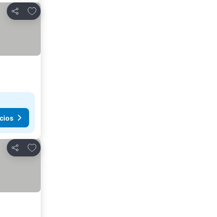
Añadir a favoritos
Compartir
cios
Añadir a favoritos
Compartir