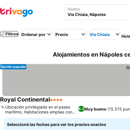
Destino
Filtros
Ordenar por
Precio
Via Chiaia
Hot
Alojamientos en Nápoles cer
Opción popular
Royal Continental
4 Estrellas
Ubicación privilegiada en el paseo
Muy bueno
(15.515 pun
8,3
marítimo, Habitaciones amplias con
vistas al golfo
Seleccioná las fechas para ver los precios exactos