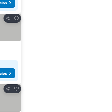
cios
Añadir a favoritos
Compartir
cios
Añadir a favoritos
Compartir