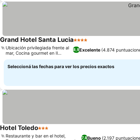
Grand Hotel Santa Lucia
4 Estrellas
Ubicación privilegiada frente al
Excelente
(4.874 puntuacion
8,9
mar, Cocina gourmet en Il
Pavone
Seleccioná las fechas para ver los precios exactos
Hotel Toledo
3 Estrellas
Restaurante y bar en el hotel,
Bueno
(2.197 puntuacion
7,8