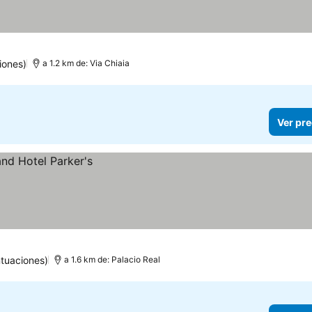
iones)
a 1.2 km de: Via Chiaia
Ver pre
tuaciones)
a 1.6 km de: Palacio Real