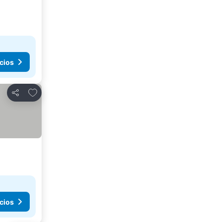
cios
Añadir a favoritos
Compartir
cios