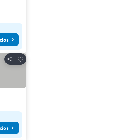
cios
Añadir a favoritos
Compartir
cios