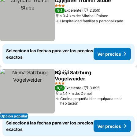
Cityhotel Trumer Stube
Compartir
Añadir a favoritos
3 Estrellas
9,1
Excelente
2.859
a 0.4 km de: Mirabell Palace
Hospitalidad familiar y personalizada
Seleccioná las fechas para ver los precios
Ver precios
exactos
Numa Salzburg
Compartir
Añadir a favoritos
Vogelweider
3 Estrellas
8,5
Excelente
3.895
a 1.4 km de: Demel
Cocina pequeña bien equipada en la
habitación
Opción popular
Seleccioná las fechas para ver los precios
Ver precios
exactos