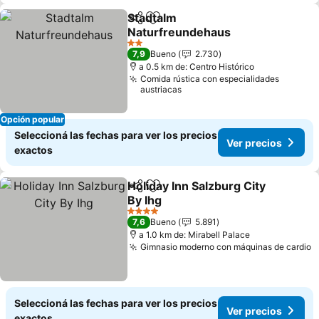
Stadtalm
Compartir
Añadir a favoritos
Naturfreundehaus
2 Estrellas
7,9
Bueno
2.730
a 0.5 km de: Centro Histórico
Comida rústica con especialidades
austriacas
Opción popular
Seleccioná las fechas para ver los precios
Ver precios
exactos
Holiday Inn Salzburg City
Compartir
Añadir a favoritos
By Ihg
4 Estrellas
7,6
Bueno
5.891
a 1.0 km de: Mirabell Palace
Gimnasio moderno con máquinas de cardio
Seleccioná las fechas para ver los precios
Ver precios
exactos