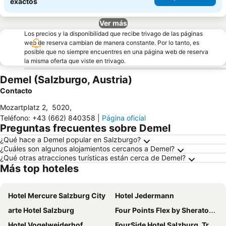
exactos
Ver más
Los precios y la disponibilidad que recibe trivago de las páginas
web de reserva cambian de manera constante. Por lo tanto, es
posible que no siempre encuentres en una página web de reserva
la misma oferta que viste en trivago.
Demel (Salzburgo, Austria)
Contacto
Mozartplatz 2
,
5020
,
Teléfono
:
+43 (662) 840358
|
Página oficial
Preguntas frecuentes sobre Demel
¿Qué hace a Demel popular en Salzburgo?
¿Cuáles son algunos alojamientos cercanos a Demel?
¿Qué otras atracciones turísticas están cerca de Demel?
Más top hoteles
Hotel Mercure Salzburg City
Hotel Jedermann
arte Hotel Salzburg
Four Points Flex by Sheraton Salzburg Messe
Hotel Vogelweiderhof
FourSide Hotel Salzburg, Trademark Collection by Wyndham