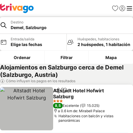
Favoritos
Iniciar 
Me
Destino
Demel, Salzburgo
Entrada/salida
Huéspedes, habitaciones
Elige las fechas
2 huéspedes, 1 habitación
Ordenar
Filtrar
Mapa
Alojamientos en Salzburgo cerca de Demel
(Salzburgo, Austria)
Cómo influyen los pagos en los resultados
Altstadt Hotel Hofwirt
Compartir
Añadir a favoritos
Salzburg
3 Estrellas
8,5
Excelente
15.025
a 0.6 km de: Mirabell Palace
Habitaciones con balcón y vistas
panorámicas