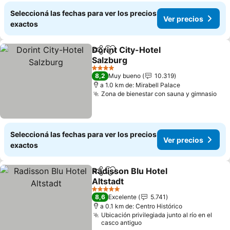
Seleccioná las fechas para ver los precios
Ver precios
exactos
Dorint City-Hotel
Compartir
Añadir a favoritos
Salzburg
4 Estrellas
8,2
Muy bueno
10.319
a 1.0 km de: Mirabell Palace
Zona de bienestar con sauna y gimnasio
Seleccioná las fechas para ver los precios
Ver precios
exactos
Radisson Blu Hotel
Compartir
Añadir a favoritos
Altstadt
5 Estrellas
8,6
Excelente
5.741
a 0.1 km de: Centro Histórico
Ubicación privilegiada junto al río en el
casco antiguo