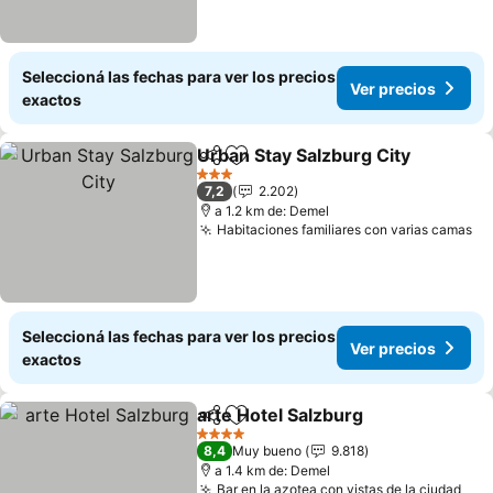
Seleccioná las fechas para ver los precios
Ver precios
exactos
Urban Stay Salzburg City
Compartir
Añadir a favoritos
3 Estrellas
7,2
2.202
a 1.2 km de: Demel
Habitaciones familiares con varias camas
Seleccioná las fechas para ver los precios
Ver precios
exactos
arte Hotel Salzburg
Compartir
Añadir a favoritos
4 Estrellas
8,4
Muy bueno
9.818
a 1.4 km de: Demel
Bar en la azotea con vistas de la ciudad