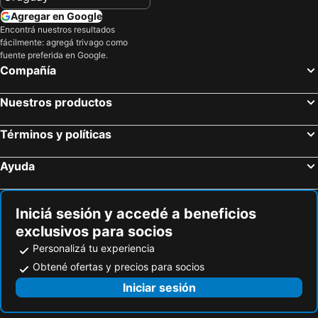
Michaelskirche Salzburg
Mozartplatz
Agregar en Google
Galería de Arte Residenzgalerie Salzburg
Catedral de Salzburgo
Encontrá nuestros resultados
fácilmente: agregá trivago como
Sankt Peter Stift
Casa natal de Mozart
fuente preferida en Google.
Compañía
Mozartkino
Museum der Moderne Rupertinum
Altstadtsilvester
Stieglkeller
Nuestros productos
Salzburger Festspiele
Getreidegasse
Fortaleza Hohensalzburg
Herbert-von-Karajan-Platz
Términos y políticas
MARIAZELLER ADVENT
Rofen
Ayuda
Blejski Vintgar
Thalmühle
Messestadt-West Metro Station
Universidad Técnica de Munich
Iniciá sesión y accedé a beneficios
Watzmannhaus
Lechfall
exclusivos para socios
Parque Olímpico de Múnich
Madonna di Loreto
Personalizá tu experiencia
IBU World Cup Biathlon
Speikboden Funivie
Obtené ofertas y precios para socios
Rastkapelle Jesu Christi
theater ... und so fort
Iniciar sesión