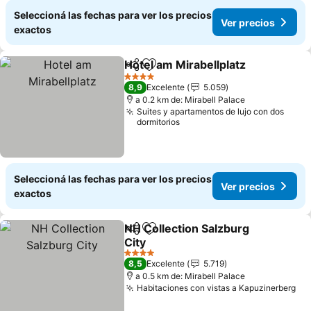
Seleccioná las fechas para ver los precios
Ver precios
exactos
Hotel am Mirabellplatz
Compartir
Añadir a favoritos
4 Estrellas
8,9
Excelente
5.059
a 0.2 km de: Mirabell Palace
Suites y apartamentos de lujo con dos
dormitorios
Seleccioná las fechas para ver los precios
Ver precios
exactos
NH Collection Salzburg
Compartir
Añadir a favoritos
City
4 Estrellas
8,5
Excelente
5.719
a 0.5 km de: Mirabell Palace
Habitaciones con vistas a Kapuzinerberg