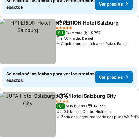
Seleccioná las fechas para ver los precios
Ver precios
exactos
HYPERION Hotel Salzburg
Compartir
Añadir a favoritos
5 Estrellas
9,1
Excelente
5.757
a 1.0 km de: Demel
Arquitectura histórica del Palais Faber
Seleccioná las fechas para ver los precios
Ver precios
exactos
JUFA Hotel Salzburg City
Compartir
Añadir a favoritos
4 Estrellas
8,2
Muy bueno
14.375
a 0.9 km de: Centro Histórico
Zona de juegos interior de dos pisos Wolferl's