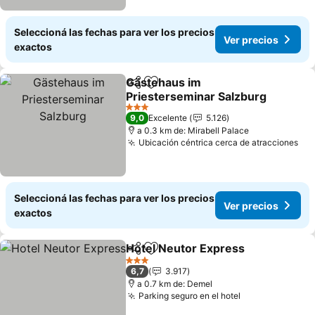
Seleccioná las fechas para ver los precios
Ver precios
exactos
Gästehaus im
Compartir
Añadir a favoritos
Priesterseminar Salzburg
3 Estrellas
9,0
Excelente
5.126
a 0.3 km de: Mirabell Palace
Ubicación céntrica cerca de atracciones
Seleccioná las fechas para ver los precios
Ver precios
exactos
Hotel Neutor Express
Compartir
Añadir a favoritos
3 Estrellas
6,7
3.917
a 0.7 km de: Demel
Parking seguro en el hotel