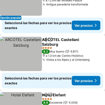
a 1.2 km de: Mirabell Palace
Antigua panadería transformada
Opción popular
Seleccioná las fechas para ver los precios
Ver precios
exactos
ARCOTEL Castellani
Compartir
Añadir a favoritos
Salzburg
4 Estrellas
8,2
Muy bueno
6.811
a 1.3 km de: Centro Histórico
Vistas a los Alpes y al Untersberg
Seleccioná las fechas para ver los precios
Ver precios
exactos
Hotel Elefant
Compartir
Añadir a favoritos
4 Estrellas
8,6
Excelente
4.006