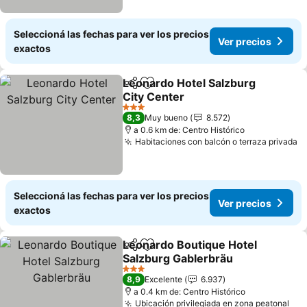
Seleccioná las fechas para ver los precios
Ver precios
exactos
Leonardo Hotel Salzburg
Compartir
Añadir a favoritos
City Center
3 Estrellas
8,3
Muy bueno
8.572
a 0.6 km de: Centro Histórico
Habitaciones con balcón o terraza privada
Seleccioná las fechas para ver los precios
Ver precios
exactos
Leonardo Boutique Hotel
Compartir
Añadir a favoritos
Salzburg Gablerbräu
3 Estrellas
8,9
Excelente
6.937
a 0.4 km de: Centro Histórico
Ubicación privilegiada en zona peatonal