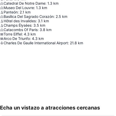
Catedral De Notre Dame
:
1.3
km
Museo Del Louvre
:
1.3
km
Panteón
:
2.1
km
Basílica Del Sagrado Corazón
:
2.5
km
Hôtel des Invalides
:
3.1
km
Champs Élysées
:
3.5
km
Catacombs Of Paris
:
3.8
km
Torre Eiffel
:
4.3
km
Arco De Triunfo
:
4.3
km
Charles De Gaulle International Airport
:
21.8
km
Echa un vistazo a atracciones cercanas
Ampliar mapa