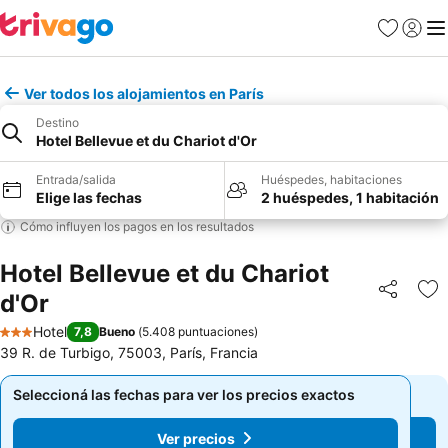
Favoritos
Iniciar 
Me
Ver todos los alojamientos en París
Destino
Hotel Bellevue et du Chariot d'Or
Entrada/salida
Huéspedes, habitaciones
Elige las fechas
2 huéspedes, 1 habitación
Cómo influyen los pagos en los resultados
Hotel Bellevue et du Chariot
d'Or
Compartir
Añ
Hotel
7,8
Bueno
(
5.408 puntuaciones
)
3 Estrellas
39 R. de Turbigo, 75003, París, Francia
Seleccioná las fechas para ver los precios exactos
Seleccioná las fechas para ver los precios exactos
Ver precios
Ver precios