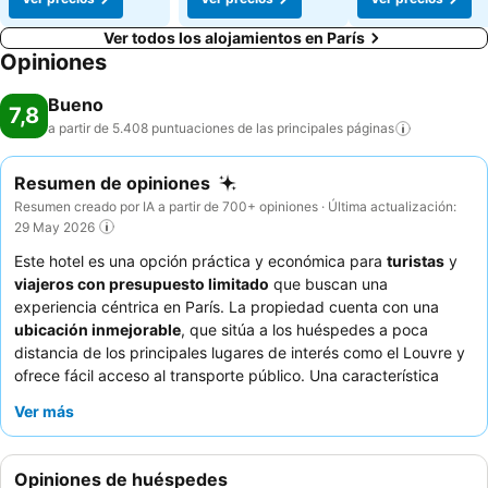
Ver todos los alojamientos en París
Opiniones
Bueno
7,8
a partir de 5.408 puntuaciones de las principales
páginas
Resumen de opiniones
Resumen creado por IA a partir de 700+ opiniones · Última actualización:
29 May 2026
Este hotel es una opción práctica y económica para
turistas
y
viajeros con presupuesto limitado
que buscan una
experiencia céntrica en París. La propiedad cuenta con una
ubicación inmejorable
, que sitúa a los huéspedes a poca
distancia de los principales lugares de interés como el Louvre y
ofrece fácil acceso al transporte público. Una característica
constantemente elogiada es el delicioso y económico
Ver más
desayuno
, que proporciona un agradable comienzo del día. Los
huéspedes elogian constantemente al
equipo del hotel
por su
excepcional amabilidad y servicialidad, creando un ambiente
Opiniones de huéspedes