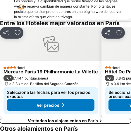
Los precios y la disponibilidad que recibe trivago de las páginas
Estación de tren de Montparnasse
Unesco
web de reserva cambian de manera constante. Por lo tanto, es
Gare du Nord Metro Station
Faubourg Saint Germain
posible que no siempre encuentres en una página web de reserva
la misma oferta que viste en trivago.
Europa
Aeropuerto de París-Orly
Entre los Hoteles mejor valorados en París
Distrito III: Temple
Distrito X: Entrepôt
Compartir
Añadir a favoritos
Compartir
Añadi
Montparnasse
Mercado de las Pulgas de la Puerta de Montreuil
Estadio Parque de Príncipes
Paris Plages du Louvre au pont de Sully
La Bastilla
Orsay
Pigalle Metro Station
Plaza de la Concordia
Hotel
Hotel
4 Estrellas
2 Estrellas
Estación de París-Lyon
Calle de la Villette
Mercure Paris 19 Philharmonie La Villette
Hôtel De P
6,7
6,8
(
7.444 puntuaciones
)
(
3.842 pu
Campos Elíseos
Distrito XVI: Passy
a 3.8 km de: Basílica del Sagrado Corazón
a 0.9 km de
Seleccioná las fechas para ver los precios
Seleccioná 
exactos
precios ex
Ver precios
Ver todos los alojamientos en París
Otros alojamientos en París