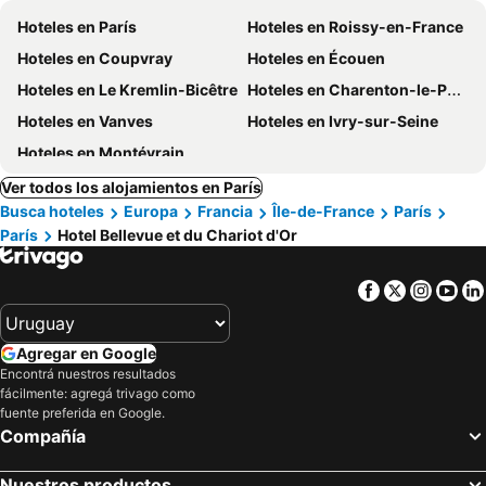
Hoteles en París
Hoteles en Roissy-en-France
Hoteles en Coupvray
Hoteles en Écouen
Hoteles en Le Kremlin-Bicêtre
Hoteles en Charenton-le-Pont
Hoteles en Vanves
Hoteles en Ivry-sur-Seine
Hoteles en Montévrain
Ver todos los alojamientos en París
Busca hoteles
Europa
Francia
Île-de-France
París
París
Hotel Bellevue et du Chariot d'Or
Facebook
Twitter
Insta
Yo
Agregar en Google
Encontrá nuestros resultados
fácilmente: agregá trivago como
fuente preferida en Google.
Compañía
Nuestros productos