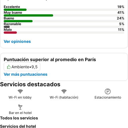
acogedor. Para una estancia más tranquila, considere solicitar
una habitación con vistas al patio.
Excelente
19
%
Muy bueno
41
%
Bueno
24
%
Razonable
5
%
Malo
11
%
Ver opiniones
Puntuación superior al promedio en París
Ambiente
•
9,5
Ver más puntuaciones
Servicios destacados
Wi-Fi en lobby
Wi-Fi (habitación)
Estacionamiento
Bar en el hotel
Todos los servicios
Servicios del hotel