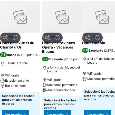
Hotel
Hotel
Hotel
3 Estrellas
3 Estrellas
2 Estrellas
Compartir
Añadir a favoritos
Compartir
Añadir a favoritos
Compartir
Añadir a 
Hotel Bellevue et du
Hôtel 3* Provinces
Hotel Chopin
Chariot d'Or
Opéra - Vacances
8,6
Excelente
(
2.878 
Bleues
7,8
Bueno
(
5.408 puntuaciones
)
a 1.1 km de: Museo 
8,7
Excelente
(
9.150 puntuaciones
)
Louvre
París, Francia
a 1.4 km de: Museo del
Louvre
Wifi gratis
Wifi gratis
Mascotas permitid
Wifi gratis
Estacionamiento
Mascotas permitidas
Bar en el hotel
Aire acondicionado
Seleccioná las fecha
para ver los precios
Seleccioná las fechas
exactos
para ver los precios
Seleccioná las fechas
exactos
para ver los precios
exactos
Ver precios
Ver precios
Ver precios