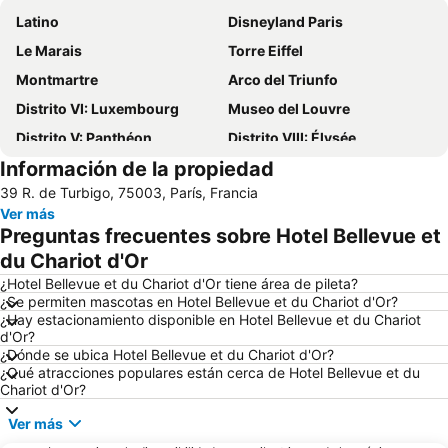
Latino
Disneyland Paris
Le Marais
Torre Eiffel
Montmartre
Arco del Triunfo
Distrito VI: Luxembourg
Museo del Louvre
Distrito V: Panthéon
Distrito VIII: Élysée
Información de la propiedad
Ópera Nacional de París Palacio Garnier
St-Germain-des-Prés
39 R. de Turbigo, 75003, París, Francia
Châtelet Metro Station
Distrito I: Louvre
Ver más
Catedral de Notre Dame
Centro Georges Pompidou
Preguntas frecuentes sobre Hotel Bellevue et
La Sorbona
Barrio Notre-Dame
du Chariot d'Or
Estación de París-Norte
Distrito IX: Opéra
¿Hotel Bellevue et du Chariot d'Or tiene área de pileta?
¿Se permiten mascotas en Hotel Bellevue et du Chariot d'Or?
Jardín de Luxemburgo
Aeropuerto de París-Charles de Gaulle
¿Hay estacionamiento disponible en Hotel Bellevue et du Chariot
d'Or?
Plaza de los Vosgos
Boulevard Saint-Michel
¿Dónde se ubica Hotel Bellevue et du Chariot d'Or?
Gare de Lyon Metro Station
Foro de les Halles
¿Qué atracciones populares están cerca de Hotel Bellevue et du
Chariot d'Or?
Distrito IV: Hôtel-de-Ville
Panteón
Ver más
Barrio de la Madeleine
Distrito VII: Palais-Bourbon