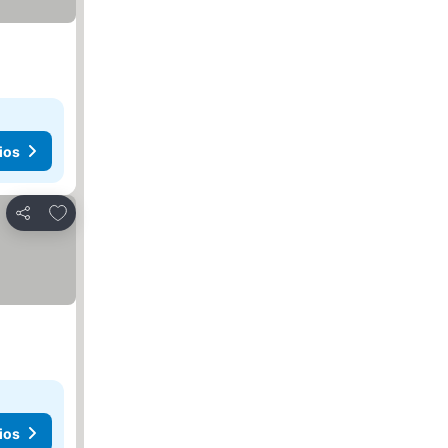
ios
Añadir a favoritos
Compartir
ios