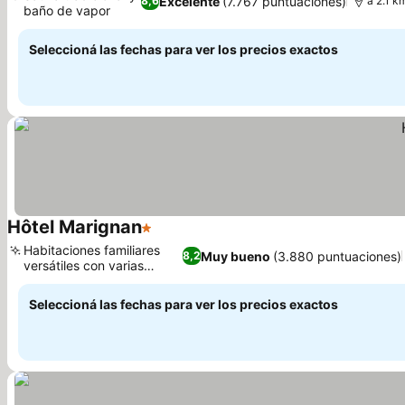
Excelente
(7.767 puntuaciones)
8,6
a 2.1 k
baño de vapor
Seleccioná las fechas para ver los precios exactos
Hôtel Marignan
1 Estrellas
Habitaciones familiares
Muy bueno
(3.880 puntuaciones)
8,2
versátiles con varias
camas
Seleccioná las fechas para ver los precios exactos