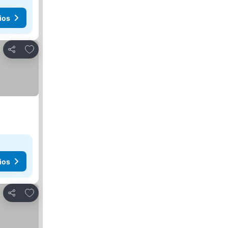
ios
Añadir a favoritos
Compartir
ios
Añadir a favoritos
Compartir