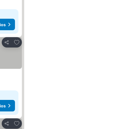
ios
Añadir a favoritos
Compartir
ios
Añadir a favoritos
Compartir