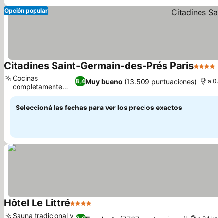
Opción popular
Citadines Saint-Germain-des-Prés Paris
4 Estre
Cocinas
Muy bueno
(13.509 puntuaciones)
8,4
a 0
completamente
equipadas
Seleccioná las fechas para ver los precios exactos
Hôtel Le Littré
4 Estrellas
Sauna tradicional y