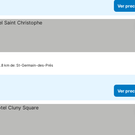
Ver prec
1.8 km de: St-Germain-des-Prés
Ver prec