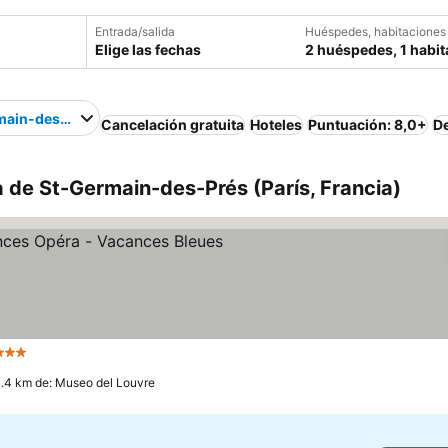
Entrada/salida
Huéspedes, habitaciones
Elige las fechas
2 huéspedes, 1 habit
main-des-Prés
Cancelación gratuita
Hoteles
Puntuación: 8,0+
D
a de St-Germain-des-Prés (París, Francia)
3 Estrellas
1.4 km de: Museo del Louvre