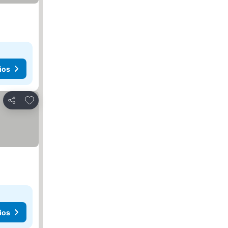
ios
Añadir a favoritos
Compartir
ios