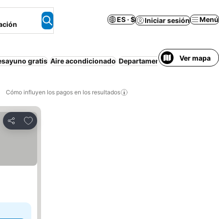
ES · $
Menú
Iniciar sesión
ación
Ver mapa
esayuno gratis
Aire acondicionado
Departamento equipado
Esta
Cómo influyen los pagos en los resultados
Añadir a favoritos
Compartir