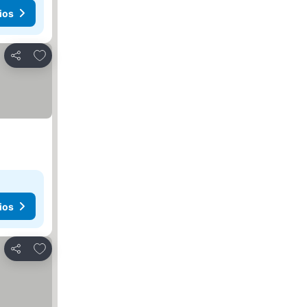
ios
Añadir a favoritos
Compartir
ios
Añadir a favoritos
Compartir