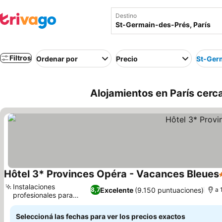
Destino
Filtros
Ordenar por
Precio
St-Ger
Alojamientos en París cerc
Hôtel 3* Provinces Opéra - Vacances Bleues
Instalaciones
Excelente
(9.150 puntuaciones)
8,7
a 
profesionales para
seminarios
Seleccioná las fechas para ver los precios exactos