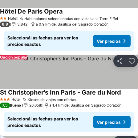
Hôtel De Paris Opera
Hotel
Habitaciones seleccionadas con vistas a la Torre Eiffel
2 Estrellas
6,8
3.842
a 0.9 km de: Basílica del Sagrado Corazón
Seleccioná las fechas para ver los
Ver precios
precios exactos
Opción popular
Compartir
Añ
St Christopher's Inn Paris - Gare du Nord
Hotel
Kiosco de viajes con ofertas
3 Estrellas
7,5
Bueno
26.658
a 1.4 km de: Basílica del Sagrado Corazón
Seleccioná las fechas para ver los
Ver precios
precios exactos