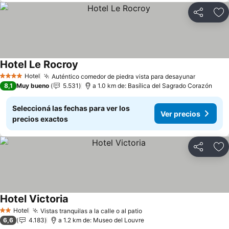
Compartir
Añ
Hotel Le Rocroy
Hotel
Auténtico comedor de piedra vista para desayunar
4 Estrellas
8,1
Muy bueno
5.531
a 1.0 km de: Basílica del Sagrado Corazón
Seleccioná las fechas para ver los
Ver precios
precios exactos
Compartir
Añ
Hotel Victoria
Hotel
Vistas tranquilas a la calle o al patio
2 Estrellas
6,6
4.183
a 1.2 km de: Museo del Louvre