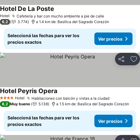
Hotel De La Poste
Hotel
Cafetería y bar con mucho ambiente a pie de calle
6,2
3.774
a 1.4 km de: Basílica del Sagrado Corazón
Seleccioná las fechas para ver los
Ver precios
precios exactos
Compartir
Añ
Hotel Peyris Opera
Hotel
Habitaciones con balcón y vistas a la ciudad
4 Estrellas
8,2
Muy bueno
5.138
a 1.5 km de: Basílica del Sagrado Corazón
Seleccioná las fechas para ver los
Ver precios
precios exactos