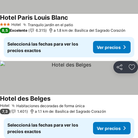
Hotel Paris Louis Blanc
Hotel
Tranquilo jardín en el patio
3 Estrellas
8,5
Excelente
6.315
a 1.8 km de: Basílica del Sagrado Corazón
Seleccioná las fechas para ver los
Ver precios
precios exactos
Compartir
Añ
Hotel des Belges
Hotel
Habitaciones decoradas de forma única
7,3
1.401
a 1.1 km de: Basílica del Sagrado Corazón
Seleccioná las fechas para ver los
Ver precios
precios exactos