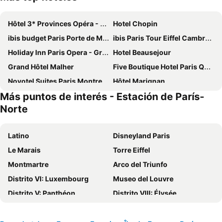
Hôtel 3* Provinces Opéra - Vacances Bleues
Hotel Chopin
ibis budget Paris Porte de Montmartre
ibis Paris Tour Eiffel Cambronne 15ème
Holiday Inn Paris Opera - Grands Blvds By Ihg
Hotel Beausejour
Grand Hôtel Malher
Five Boutique Hotel Paris Quartier Latin
Novotel Suites Paris Montreuil Vincennes
Hôtel Marignan
Más puntos de interés - Estación de París-
St Christopher's Inn Paris - Gare du Nord
Hotel Saint Christophe
Norte
ibis Budget Paris La Villette 19ème
Hôtel Rosalie
Grand Hotel Nouvel Opera
Hotel Eiffel Seine
Latino
Disneyland Paris
Au Royal Mad
Hotel Atmospheres
Le Marais
Torre Eiffel
hotelF1 Paris Porte de Châtillon
Holiday Inn Paris - Auteuil By Ihg
Montmartre
Arco del Triunfo
Hôtel Bonne Nouvelle
Pullman Paris Tour Eiffel
Distrito VI: Luxembourg
Museo del Louvre
Hôtel De Paris Opera
Hôtel Marais de Launay
Distrito V: Panthéon
Distrito VIII: Élysée
Villa Panthéon
Hotel De Suez
Ópera Nacional de París Palacio Garnier
St-Germain-des-Prés
ibis budget Orly Chevilly Tram 7
Hotel Victoria
Châtelet Metro Station
Distrito I: Louvre