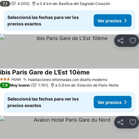
7,1
4.000
a 0.4 km de: Basílica del Sagrado Corazón
Seleccioná las fechas para ver los
Ver precios
precios exactos
Compartir
Añ
ibis Paris Gare de L'Est 10ème
Hotel
Habitaciones reformadas con diseño moderno
3 Estrellas
7,9
Muy bueno
1.741
a 0.6 km de: Estación de París-Norte
Seleccioná las fechas para ver los
Ver precios
precios exactos
Compartir
Añ