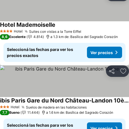
Hotel Mademoiselle
Hotel
Suites con vistas a la Torre Eiffel
4 Estrellas
8,6
Excelente
4.814
a 1.3 km de: Basílica del Sagrado Corazón
Seleccioná las fechas para ver los
Ver precios
precios exactos
Compartir
Añ
ibis Paris Gare du Nord Château-Landon 10ème
Hotel
Suelos de madera en las habitaciones
3 Estrellas
7,7
Bueno
11.444
a 1.6 km de: Basílica del Sagrado Corazón
Seleccioná las fechas para ver los
Ver precios