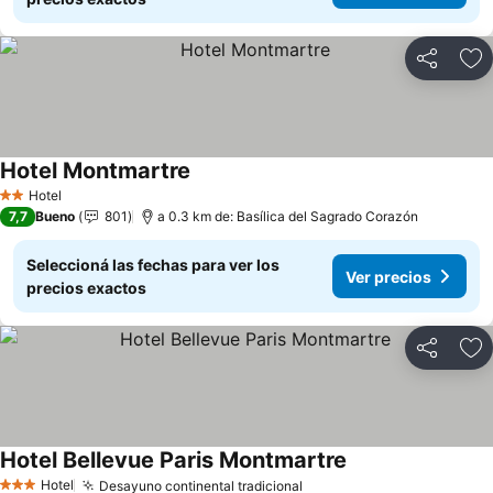
Compartir
Añ
Hotel Montmartre
Hotel
2 Estrellas
7,7
Bueno
801
a 0.3 km de: Basílica del Sagrado Corazón
Seleccioná las fechas para ver los
Ver precios
precios exactos
Compartir
Añ
Hotel Bellevue Paris Montmartre
Hotel
Desayuno continental tradicional
3 Estrellas