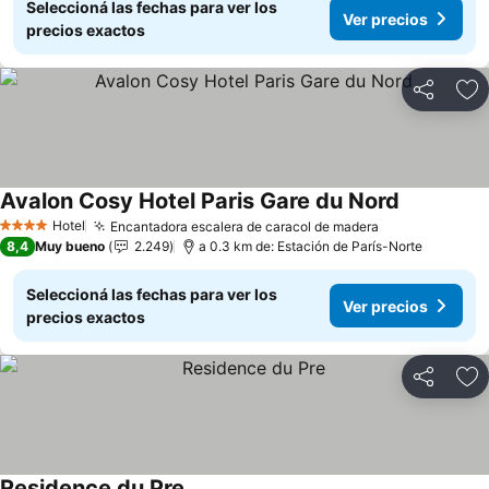
Seleccioná las fechas para ver los
Ver precios
precios exactos
Compartir
Añ
Avalon Cosy Hotel Paris Gare du Nord
Hotel
Encantadora escalera de caracol de madera
4 Estrellas
8,4
Muy bueno
2.249
a 0.3 km de: Estación de París-Norte
Seleccioná las fechas para ver los
Ver precios
precios exactos
Compartir
Añ
Residence du Pre