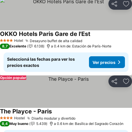
Compartir
Añ
OKKO Hotels Paris Gare de l'Est
Hotel
Desayuno buffet de alta calidad
4 Estrellas
8,7
Excelente
6.138
a 0.4 km de: Estación de París-Norte
Seleccioná las fechas para ver los
Ver precios
precios exactos
Opción popular
Compartir
Añ
The Playce - Paris
Hostel
Diseño modular y divertido
4 Estrellas
8,4
Muy bueno
5.439
a 0.6 km de: Basílica del Sagrado Corazón