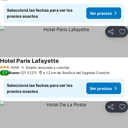
Seleccioná las fechas para ver los
Ver precios
precios exactos
Compartir
Añ
Hotel Paris Lafayette
Hotel
Diseño renovado y colorido
3 Estrellas
7,7
Bueno
5.127
a 1.2 km de: Basílica del Sagrado Corazón
Seleccioná las fechas para ver los
Ver precios
precios exactos
Compartir
Añ