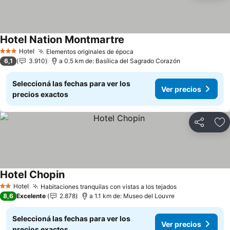
Hotel Nation Montmartre
Hotel
Elementos originales de época
3 Estrellas
6,1
3.910
a 0.5 km de: Basílica del Sagrado Corazón
Seleccioná las fechas para ver los
Ver precios
precios exactos
Compartir
Añ
Hotel Chopin
Hotel
Habitaciones tranquilas con vistas a los tejados
2 Estrellas
8,6
Excelente
2.878
a 1.1 km de: Museo del Louvre
Seleccioná las fechas para ver los
Ver precios
precios exactos