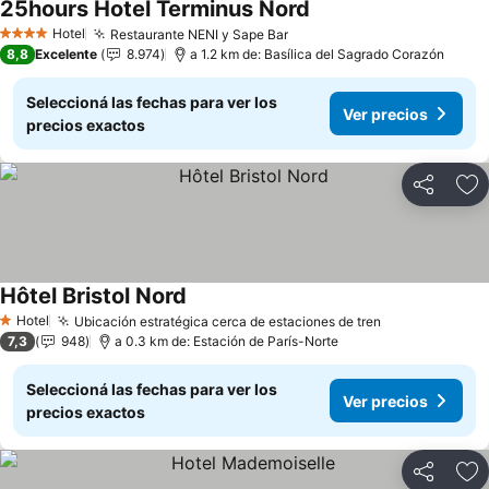
25hours Hotel Terminus Nord
Hotel
Restaurante NENI y Sape Bar
4 Estrellas
8,8
Excelente
8.974
a 1.2 km de: Basílica del Sagrado Corazón
Seleccioná las fechas para ver los
Ver precios
precios exactos
Compartir
Añ
Hôtel Bristol Nord
Hotel
Ubicación estratégica cerca de estaciones de tren
1 Estrellas
7,3
948
a 0.3 km de: Estación de París-Norte
Seleccioná las fechas para ver los
Ver precios
precios exactos
Compartir
Añ