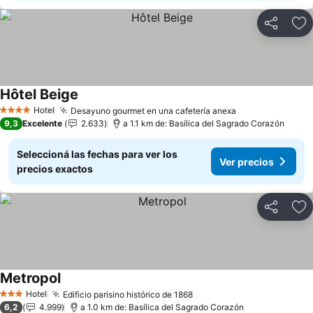
Compartir
Añ
Hôtel Beige
Hotel
Desayuno gourmet en una cafetería anexa
4 Estrellas
9,3
Excelente
2.633
a 1.1 km de: Basílica del Sagrado Corazón
Seleccioná las fechas para ver los
Ver precios
precios exactos
Compartir
Añ
Metropol
Hotel
Edificio parisino histórico de 1868
3 Estrellas
6,2
4.999
a 1.0 km de: Basílica del Sagrado Corazón