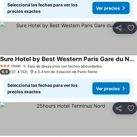
Seleccioná las fechas para ver los
Ver precios
precios exactos
Compartir
Añ
Sure Hotel by Best Western Paris Gare du Nord
Hotel
Sala de desayunos con techos abovedados
3 Estrellas
6,5
4.152
a 0.4 km de: Estación de París-Norte
Seleccioná las fechas para ver los
Ver precios
precios exactos
Compartir
Añ