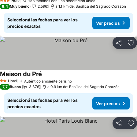
Hotel
Habitaciones con una decoración única
3 Estrellas
8,4
Muy bueno
2.596
a 1.1 km de: Basílica del Sagrado Corazón
Seleccioná las fechas para ver los
Ver precios
precios exactos
Compartir
Añ
Maison du Pré
Hotel
Auténtico ambiente parisino
2 Estrellas
7,7
Bueno
3.376
a 0.9 km de: Basílica del Sagrado Corazón
Seleccioná las fechas para ver los
Ver precios
precios exactos
Compartir
Añ