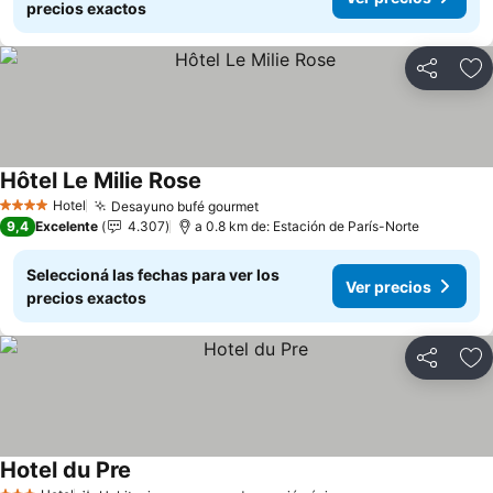
precios exactos
Compartir
Añ
Hôtel Le Milie Rose
Hotel
Desayuno bufé gourmet
4 Estrellas
9,4
Excelente
4.307
a 0.8 km de: Estación de París-Norte
Seleccioná las fechas para ver los
Ver precios
precios exactos
Compartir
Añ
Hotel du Pre