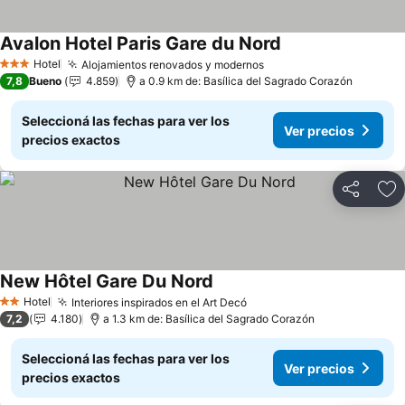
Avalon Hotel Paris Gare du Nord
Hotel
Alojamientos renovados y modernos
3 Estrellas
7,8
Bueno
4.859
a 0.9 km de: Basílica del Sagrado Corazón
Seleccioná las fechas para ver los
Ver precios
precios exactos
Compartir
Añ
New Hôtel Gare Du Nord
Hotel
Interiores inspirados en el Art Decó
2 Estrellas
7,2
4.180
a 1.3 km de: Basílica del Sagrado Corazón
Seleccioná las fechas para ver los
Ver precios
precios exactos