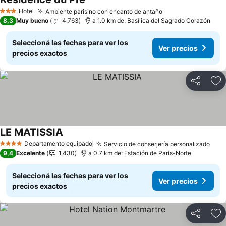
Hotel
Ambiente parisino con encanto de antaño
3 Estrellas
8,3
Muy bueno
4.763
a 1.0 km de: Basílica del Sagrado Corazón
Seleccioná las fechas para ver los
Ver precios
precios exactos
Compartir
Añ
LE MATISSIA
Departamento equipado
Servicio de conserjería personalizado
4 Estrellas
9,4
Excelente
1.430
a 0.7 km de: Estación de París-Norte
Seleccioná las fechas para ver los
Ver precios
precios exactos
Compartir
Añ