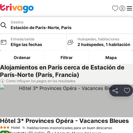
Favoritos
Iniciar 
Me
Destino
Estación de París-Norte, París
Entrada/salida
Huéspedes, habitaciones
Elige las fechas
2 huéspedes, 1 habitación
Ordenar
Filtrar
Mapa
Alojamientos en París cerca de Estación de
París-Norte (París, Francia)
Cómo influyen los pagos en los resultados
Compartir
Añ
Hôtel 3* Provinces Opéra - Vacances Bleues
Hotel
Habitaciones insonorizadas para un buen descanso
3 Estrellas