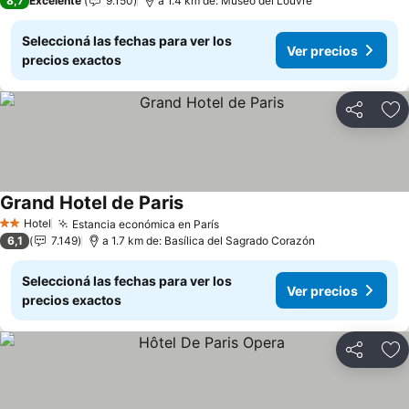
8,7
Excelente
9.150
a 1.4 km de: Museo del Louvre
Seleccioná las fechas para ver los
Ver precios
precios exactos
Compartir
Añ
Grand Hotel de Paris
Hotel
Estancia económica en París
2 Estrellas
6,1
7.149
a 1.7 km de: Basílica del Sagrado Corazón
Seleccioná las fechas para ver los
Ver precios
precios exactos
Compartir
Añ