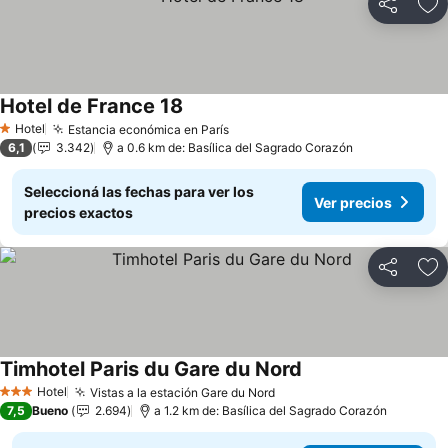
Compartir
Añ
Hotel de France 18
Hotel
Estancia económica en París
1 Estrellas
6,1
3.342
a 0.6 km de: Basílica del Sagrado Corazón
Seleccioná las fechas para ver los
Ver precios
precios exactos
Compartir
Añ
Timhotel Paris du Gare du Nord
Hotel
Vistas a la estación Gare du Nord
3 Estrellas
7,5
Bueno
2.694
a 1.2 km de: Basílica del Sagrado Corazón