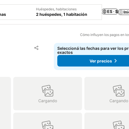
Huéspedes, habitaciones
ES · $
In
chas
2 huéspedes, 1 habitación
Cómo influyen los pagos en lo
Añadir a favoritos
Seleccioná las fechas para ver los p
Compartir
exactos
Ver precios
Cargando
Cargando