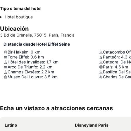
Tipo o tema del hotel
Hotel boutique
Ubicación
3 Bd de Grenelle, 75015, París, Francia
Distancia desde Hotel Eiffel Seine
Bir-Hakeim
:
0
km
Catacombs Of 
Torre Eiffel
:
0.6
km
Panteón
:
4.3
Hôtel des Invalides
:
1.7
km
Catedral De N
Arco De Triunfo
:
2.2
km
París
:
4.6
km
Champs Élysées
:
2.2
km
Basílica Del 
Museo Del Louvre
:
3.5
km
Charles De Gaul
Echa un vistazo a atracciones cercanas
Latino
Disneyland Paris