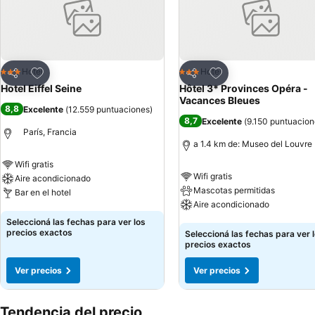
Añadir a favoritos
Añadir a favoritos
Hotel
Hotel
3 Estrellas
3 Estrellas
Compartir
Compartir
Hotel Eiffel Seine
Hôtel 3* Provinces Opéra -
Vacances Bleues
8,8
Excelente
(
12.559 puntuaciones
)
8,7
Excelente
(
9.150 puntuacion
París, Francia
a 1.4 km de: Museo del Louvre
Wifi gratis
Wifi gratis
Aire acondicionado
Mascotas permitidas
Bar en el hotel
Aire acondicionado
Ver precios
Seleccioná las fechas para ver los
Ver precios
precios exactos
Seleccioná las fechas para ver 
precios exactos
Ver precios
Ver precios
Tendencia del precio