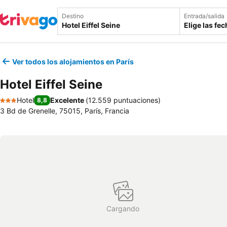
Destino
Entrada/salida
Elige las fe
Ver todos los alojamientos en París
Hotel Eiffel Seine
Hotel
Excelente
(
12.559 puntuaciones
)
8,8
3 Estrellas
3 Bd de Grenelle, 75015, París, Francia
Cargando