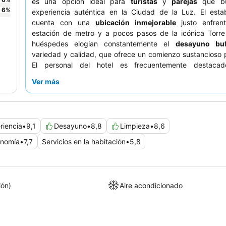
es una opción ideal para
turistas
y
parejas
que bu
6
%
experiencia auténtica en la Ciudad de la Luz. El estab
cuenta con una
ubicación inmejorable
justo enfren
estación de metro y a pocos pasos de la icónica Torre 
huéspedes elogian constantemente el
desayuno bu
variedad y calidad, que ofrece un comienzo sustancioso p
El personal del hotel es frecuentemente destaca
excepcional amabilidad y atención, brindando valioso
Ver más
locales. Para aquellos que deseen vistas pintorescas, 
reservar una habitación con
balcón con vistas al río Sena
.
riencia
•
9,1
Desayuno
•
8,8
Limpieza
•
8,6
onomía
•
7,7
Servicios en la habitación
•
5,8
ión)
Aire acondicionado