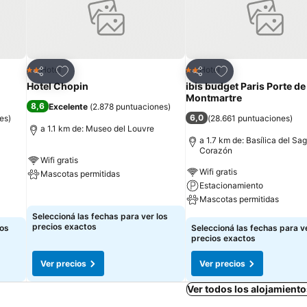
Añadir a favoritos
Añadir a favoritos
Hotel
Hotel
2 Estrellas
2 Estrellas
Compartir
Compartir
Hotel Chopin
ibis budget Paris Porte de
Montmartre
8,6
Excelente
(
2.878 puntuaciones
)
6,0
es
)
(
28.661 puntuaciones
)
a 1.1 km de: Museo del Louvre
a 1.7 km de: Basílica del Sa
Corazón
Wifi gratis
Wifi gratis
Mascotas permitidas
Estacionamiento
Ver precios
Mascotas permitidas
Seleccioná las fechas para ver los
Ver precios
precios exactos
los
Seleccioná las fechas para ve
precios exactos
Ver precios
Ver precios
Ver todos los alojamiento