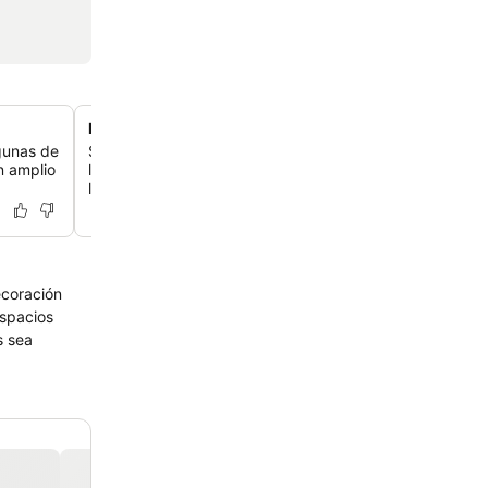
Diseño inspirado en el Art Nouveau
lgunas de
Sumérgete en una atmósfera única de principios del sig
n amplio
líneas fluidas, iluminación cálida y motivos botánicos en 
las habitaciones del hotel.
ecoración
espacios
s sea