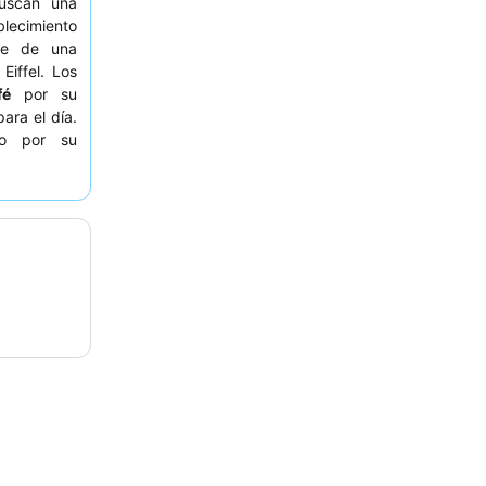
scan una
lecimiento
te de una
Eiffel. Los
fé
por su
ara el día.
do por su
s consejos
consideren