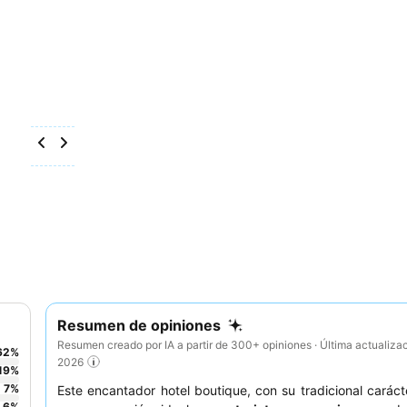
Resumen de opiniones
Resumen creado por IA a partir de 300+ opiniones · Última actualiza
62
%
2026
19
%
7
%
Este encantador hotel boutique, con su tradicional carácte
6
%