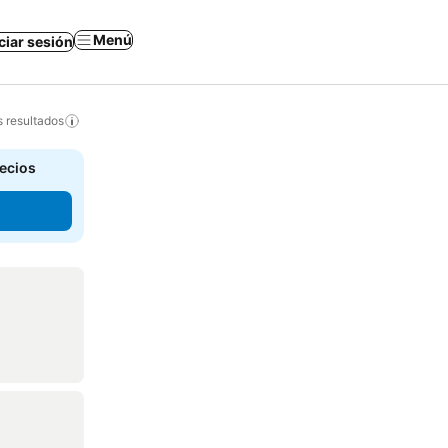
Menú
iciar sesión
s resultados
recios