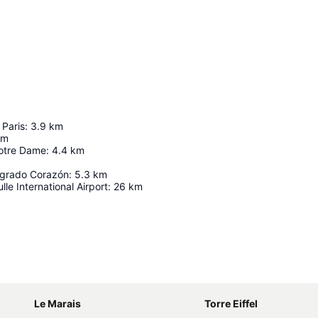
Paris
:
3.9
km
km
otre Dame
:
4.4
km
Sagrado Corazón
:
5.3
km
le International Airport
:
26
km
Ampliar mapa
Le Marais
Torre Eiffel