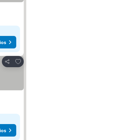
ios
Añadir a favoritos
Compartir
ios