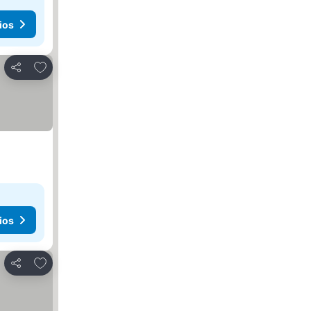
ios
Añadir a favoritos
Compartir
ios
Añadir a favoritos
Compartir