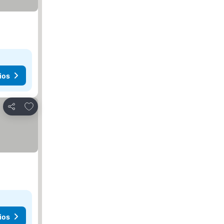
ios
Añadir a favoritos
Compartir
ios