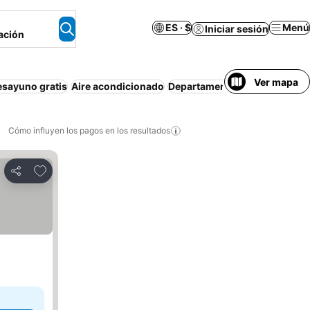
ES · $
Menú
Iniciar sesión
ación
Ver mapa
esayuno gratis
Aire acondicionado
Departamento equipado
Esta
Cómo influyen los pagos en los resultados
Añadir a favoritos
Compartir