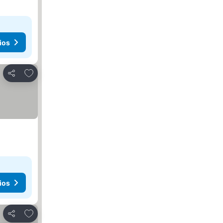
ios
Añadir a favoritos
Compartir
ios
Añadir a favoritos
Compartir