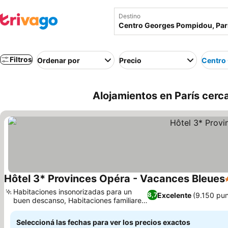
Destino
Filtros
Ordenar por
Precio
Centro
Alojamientos en París cerc
Hôtel 3* Provinces Opéra - Vacances Bleues
Habitaciones insonorizadas para un
Excelente
(9.150 pu
8,7
buen descanso, Habitaciones familiares
muy amplias
Seleccioná las fechas para ver los precios exactos