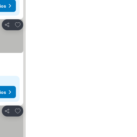
ios
Añadir a favoritos
Compartir
ios
Añadir a favoritos
Compartir