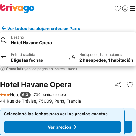
Favoritos
Iniciar 
Me
Ver todos los alojamientos en París
Destino
Hotel Havane Opera
Entrada/salida
Huéspedes, habitaciones
Elige las fechas
2 huéspedes, 1 habitación
Cómo influyen los pagos en los resultados
Hotel Havane Opera
Compartir
Añ
Hotel
6,3
(
1.730 puntuaciones
)
3 Estrellas
44 Rue de Trévise, 75009, París, Francia
Seleccioná las fechas para ver los precios exactos
Seleccioná las fechas para ver los precios exactos
Ver precios
Ver precios