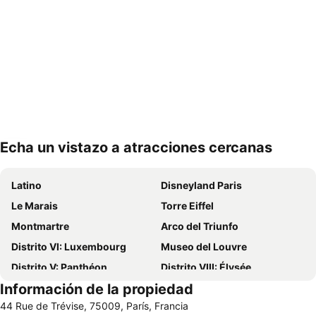
Echa un vistazo a atracciones cercanas
Ampliar mapa
Latino
Disneyland Paris
Le Marais
Torre Eiffel
Montmartre
Arco del Triunfo
Distrito VI: Luxembourg
Museo del Louvre
Distrito V: Panthéon
Distrito VIII: Élysée
Información de la propiedad
Ópera Nacional de París Palacio Garnier
St-Germain-des-Prés
44 Rue de Trévise, 75009, París, Francia
Distrito I: Louvre
Châtelet Metro Station