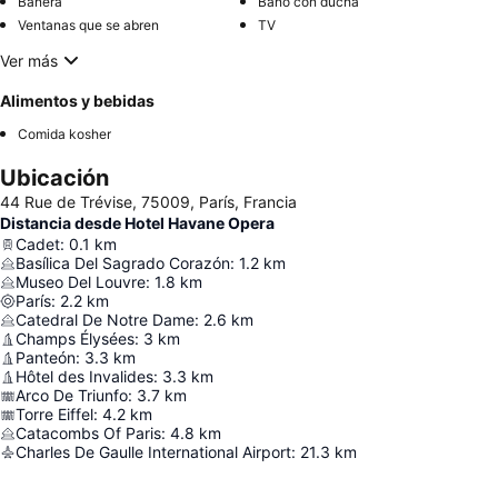
Bañera
Baño con ducha
Ventanas que se abren
TV
Ver más
Alimentos y bebidas
Comida kosher
Ubicación
44 Rue de Trévise, 75009, París, Francia
Distancia desde Hotel Havane Opera
Cadet
:
0.1
km
Basílica Del Sagrado Corazón
:
1.2
km
Museo Del Louvre
:
1.8
km
París
:
2.2
km
Catedral De Notre Dame
:
2.6
km
Champs Élysées
:
3
km
Panteón
:
3.3
km
Hôtel des Invalides
:
3.3
km
Arco De Triunfo
:
3.7
km
Torre Eiffel
:
4.2
km
Catacombs Of Paris
:
4.8
km
Charles De Gaulle International Airport
:
21.3
km