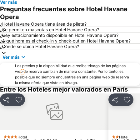
Ver más
Catedral de Notre Dame
Centro Georges Pompidou
Preguntas frecuentes sobre Hotel Havane
La Sorbona
Distrito IX: Opéra
Opera
Estación de París-Norte
Barrio Notre-Dame
¿Hotel Havane Opera tiene área de pileta?
¿Se permiten mascotas en Hotel Havane Opera?
Jardín de Luxemburgo
Aeropuerto de París-Charles de Gaulle
¿Hay estacionamiento disponible en Hotel Havane Opera?
¿A qué hora es el check-in y check-out en Hotel Havane Opera?
Plaza de los Vosgos
Boulevard Saint-Michel
¿Dónde se ubica Hotel Havane Opera?
Gare de Lyon Metro Station
Foro de les Halles
Ver más
Barrio de la Madeleine
Distrito IV: Hôtel-de-Ville
Los precios y la disponibilidad que recibe trivago de las páginas
Distrito VII: Palais-Bourbon
Panteón
web de reserva cambian de manera constante. Por lo tanto, es
posible que no siempre encuentres en una página web de reserva
Unesco
Estación de tren de Montparnasse
la misma oferta que viste en trivago.
Gare du Nord Metro Station
Europa
Entre los Hoteles mejor valorados en París
Faubourg Saint Germain
Aeropuerto de París-Orly
Compartir
Añadir a favoritos
Compartir
Añadi
Distrito X: Entrepôt
Distrito III: Temple
Montparnasse
Mercado de las Pulgas de la Puerta de Montreuil
Estadio Parque de Príncipes
Pigalle Metro Station
Plaza de la Concordia
Orsay
Hotel
Hotel
4 Estrellas
2 Estrellas