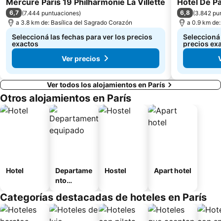
Mercure Paris 19 Philharmonie La Villette
Hôtel De P
Paris Plages du Louvre au pont de Sully
Campos Elíseos
6,7
6,8
(
7.444 puntuaciones
)
(
3.842 pu
Calle de la Villette
La Bastilla
a 3.8 km de: Basílica del Sagrado Corazón
a 0.9 km de
Estación de París-Lyon
Distrito XVI: Passy
Seleccioná las fechas para ver los precios
Seleccioná 
exactos
precios ex
Ver precios
Ver todos los alojamientos en París
Otros alojamientos en París
Hotel
Departame
Hostel
Apart hotel
nto
equipado
Categorías destacadas de hoteles en París