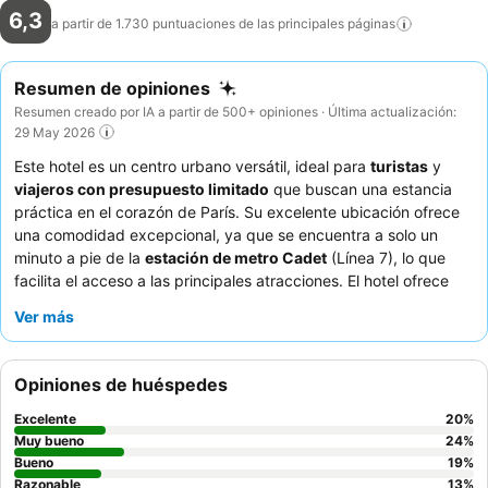
6,3
a partir de 1.730 puntuaciones de las principales
páginas
Resumen de opiniones
Resumen creado por IA a partir de 500+ opiniones · Última actualización:
29 May 2026
Este hotel es un centro urbano versátil, ideal para
turistas
y
viajeros con presupuesto limitado
que buscan una estancia
práctica en el corazón de París. Su excelente ubicación ofrece
una comodidad excepcional, ya que se encuentra a solo un
minuto a pie de la
estación de metro Cadet
(Línea 7), lo que
facilita el acceso a las principales atracciones. El hotel ofrece
habitaciones con
camas cómodas
, lo que garantiza una noche
Ver más
de descanso después de explorar la ciudad. Los huéspedes
elogian constantemente al
personal, que es atento y acogedor
,
y aprecian el desayuno abundante y variado, especialmente los
Opiniones de huéspedes
productos frescos y los cruasanes. Para una experiencia más
tranquila, los huéspedes deben solicitar una habitación con
Excelente
20
%
vistas al jardín.
Muy bueno
24
%
Bueno
19
%
Razonable
13
%