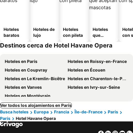
Hoteles
Hoteles de
Hoteles
Hoteles
Hote
baratos
lujo
con pileta
que
con 
aceptan
Destinos cerca de Hotel Havane Opera
mascotas
Hoteles en París
Hoteles en Roissy-en-France
Hoteles en Coupvray
Hoteles en Écouen
Hoteles en Le Kremlin-Bicêtre
Hoteles en Charenton-le-Pont
Hoteles en Vanves
Hoteles en Ivry-sur-Seine
Hoteles en Montévrain
Ver todos los alojamientos en París
Busca hoteles
Europa
Francia
Île-de-France
París
París
Hotel Havane Opera