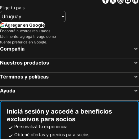
Facebook
Twitter
Insta
Yo
Elige tu país
Agregar en Google
Encontrá nuestros resultados
fácilmente: agregá trivago como
fuente preferida en Google.
Compañía
Nuestros productos
Términos y políticas
Ayuda
Iniciá sesión y accedé a beneficios
exclusivos para socios
Personalizá tu experiencia
Obtené ofertas y precios para socios