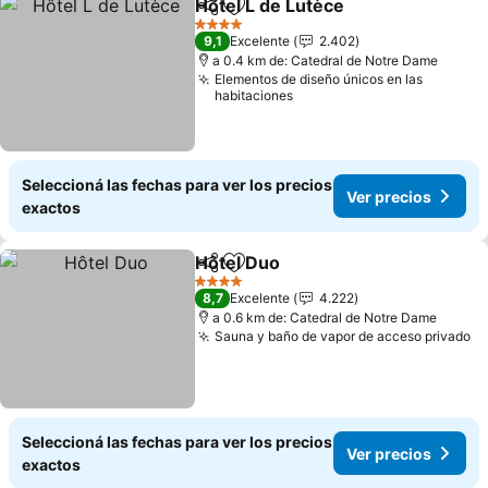
Hôtel L de Lutèce
Compartir
Añadir a favoritos
Ver prec
4 Estrellas
9,1
Excelente
2.402
a 0.4 km de: Catedral de Notre Dame
Elementos de diseño únicos en las
habitaciones
Seleccioná las fechas para ver los precios
Ver precios
exactos
Hôtel Duo
Compartir
Añadir a favoritos
Ver precios
4 Estrellas
8,7
Excelente
4.222
a 0.6 km de: Catedral de Notre Dame
Sauna y baño de vapor de acceso privado
Ve
Seleccioná las fechas para ver los precios
Ver precios
exactos