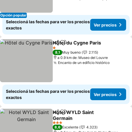
Opción popular
Seleccioná las fechas para ver los precios
Ver precios
exactos
Hôtel du Cygne Paris
Compartir
Añadir a favoritos
Ver p
1 Estrellas
8,1
Muy bueno
2.115
a 0.9 km de: Museo del Louvre
Encanto de un edificio histórico
Ver preci
Seleccioná las fechas para ver los precios
Ver precios
exactos
Hotel WYLD Saint
Compartir
Añadir a favoritos
Germain
Ver precios
3 Estrellas
8,6
Excelente
4.323