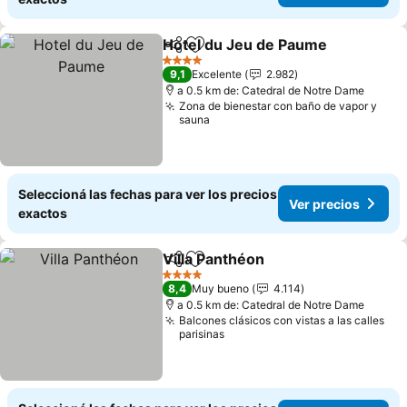
Hotel du Jeu de Paume
Compartir
Añadir a favoritos
Ver
4 Estrellas
9,1
Excelente
2.982
a 0.5 km de: Catedral de Notre Dame
Zona de bienestar con baño de vapor y
sauna
Seleccioná las fechas para ver los precios
Ver precios
exactos
Villa Panthéon
Compartir
Añadir a favoritos
Ver precios
4 Estrellas
8,4
Muy bueno
4.114
a 0.5 km de: Catedral de Notre Dame
Balcones clásicos con vistas a las calles
parisinas