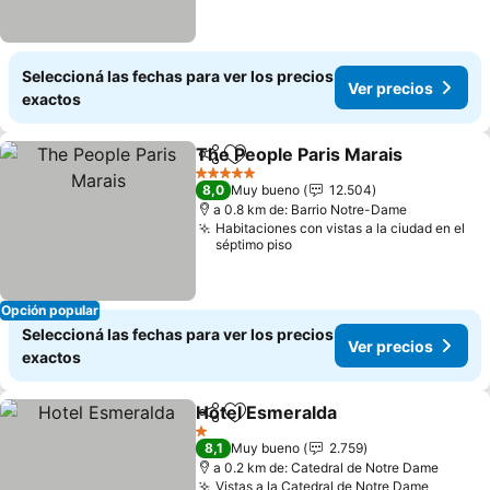
Seleccioná las fechas para ver los precios
Ver precios
exactos
The People Paris Marais
Compartir
Añadir a favoritos
Ve
5 Estrellas
8,0
Muy bueno
12.504
a 0.8 km de: Barrio Notre-Dame
Habitaciones con vistas a la ciudad en el
séptimo piso
Opción popular
Seleccioná las fechas para ver los precios
Ver precios
exactos
Hotel Esmeralda
Compartir
Añadir a favoritos
Ver preci
1 Estrellas
8,1
Muy bueno
2.759
a 0.2 km de: Catedral de Notre Dame
Vistas a la Catedral de Notre Dame