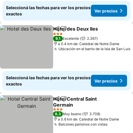
Seleccioná las fechas para ver los precios
Ver precios
exactos
Hotel des Deux Iles
Compartir
Añadir a favoritos
Ver pre
3 Estrellas
9,1
Excelente
2.367
a 0.4 km de: Catedral de Notre Dame
Ubicación en el barrio de la Isla de San Luis
V
Seleccioná las fechas para ver los precios
Ver precios
exactos
Hotel Central Saint
Compartir
Añadir a favoritos
Germain
Ver precios
3 Estrellas
8,3
Muy bueno
3.708
a 0.6 km de: Catedral de Notre Dame
Balcones parisinos con vistas
Ver precios