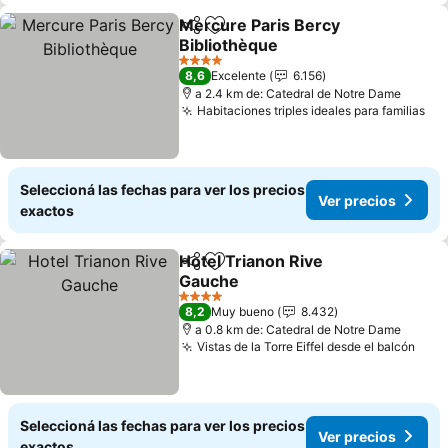
Mercure Paris Bercy
Compartir
Añadir a favoritos
Bibliothèque
Ver precios
4 Estrellas
8,6
Excelente
6.156
a 2.4 km de: Catedral de Notre Dame
Habitaciones triples ideales para familias
Ver
Seleccioná las fechas para ver los precios
Ver precios
exactos
Hotel Trianon Rive
Compartir
Añadir a favoritos
Gauche
Ver precios
4 Estrellas
8,2
Muy bueno
8.432
a 0.8 km de: Catedral de Notre Dame
Vistas de la Torre Eiffel desde el balcón
Ver 
Seleccioná las fechas para ver los precios
Ver precios
exactos