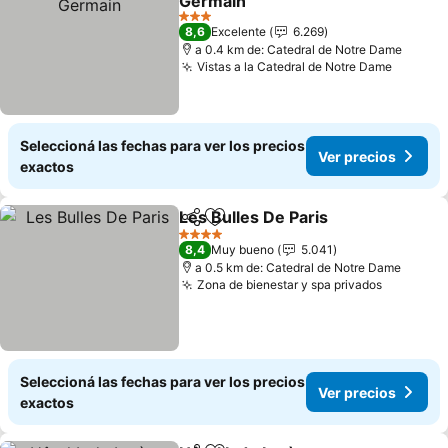
Germain
Ver precios
3 Estrellas
8,6
Excelente
6.269
a 0.4 km de: Catedral de Notre Dame
Vistas a la Catedral de Notre Dame
Ver pre
Seleccioná las fechas para ver los precios
Ver precios
exactos
Les Bulles De Paris
Compartir
Añadir a favoritos
Ver pre
4 Estrellas
8,4
Muy bueno
5.041
a 0.5 km de: Catedral de Notre Dame
Zona de bienestar y spa privados
Ver prec
Seleccioná las fechas para ver los precios
Ver precios
exactos