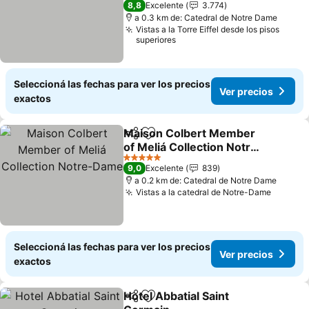
8,8
Excelente
3.774
a 0.3 km de: Catedral de Notre Dame
Vistas a la Torre Eiffel desde los pisos
superiores
Seleccioná las fechas para ver los precios
Ver precios
exactos
Maison Colbert Member
Compartir
Añadir a favoritos
of Meliá Collection Notre-
Dame
Ver precios
5 Estrellas
9,0
Excelente
839
a 0.2 km de: Catedral de Notre Dame
Vistas a la catedral de Notre-Dame
Ver pre
Seleccioná las fechas para ver los precios
Ver precios
exactos
Hotel Abbatial Saint
Compartir
Añadir a favoritos