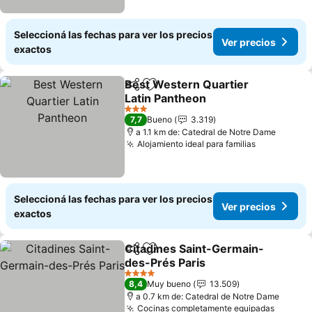
Seleccioná las fechas para ver los precios
Ver precios
exactos
Best Western Quartier
Compartir
Añadir a favoritos
Latin Pantheon
Ver precios
3 Estrellas
7,7
Bueno
3.319
a 1.1 km de: Catedral de Notre Dame
Alojamiento ideal para familias
Ver precio
Seleccioná las fechas para ver los precios
Ver precios
exactos
Citadines Saint-Germain-
Compartir
Añadir a favoritos
des-Prés Paris
Ver precios
4 Estrellas
8,4
Muy bueno
13.509
a 0.7 km de: Catedral de Notre Dame
Cocinas completamente equipadas
Ver pre