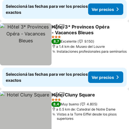
Seleccioná las fechas para ver los precios
Ver precios
exactos
Hôtel 3* Provinces Opéra
Compartir
Añadir a favoritos
- Vacances Bleues
Ver precios
3 Estrellas
8,7
Excelente
9.150
a 1.4 km de: Museo del Louvre
Instalaciones profesionales para seminarios
V
Seleccioná las fechas para ver los precios
Ver precios
exactos
Hotel Cluny Square
Compartir
Añadir a favoritos
Ver pre
3 Estrellas
8,4
Muy bueno
4.805
a 0.5 km de: Catedral de Notre Dame
Vistas a la Torre Eiffel desde los pisos
superiores