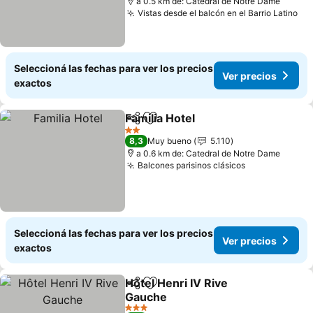
a 0.5 km de: Catedral de Notre Dame
Vistas desde el balcón en el Barrio Latino
Ve
Seleccioná las fechas para ver los precios
Ver precios
exactos
Familia Hotel
Compartir
Añadir a favoritos
Ver precios
2 Estrellas
8,3
Muy bueno
5.110
a 0.6 km de: Catedral de Notre Dame
Balcones parisinos clásicos
Ver precios
Seleccioná las fechas para ver los precios
Ver precios
exactos
Hôtel Henri IV Rive
Compartir
Añadir a favoritos
Gauche
Ver precios
3 Estrellas