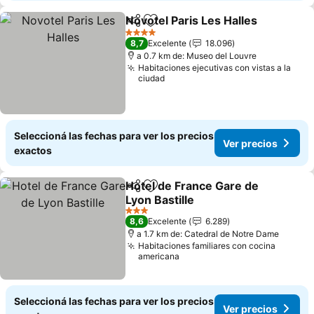
Novotel Paris Les Halles
Compartir
Añadir a favoritos
Ve
4 Estrellas
8,7
Excelente
18.096
a 0.7 km de: Museo del Louvre
Habitaciones ejecutivas con vistas a la
ciudad
Seleccioná las fechas para ver los precios
Ver precios
exactos
Hotel de France Gare de
Compartir
Añadir a favoritos
Lyon Bastille
Ver precios
3 Estrellas
8,6
Excelente
6.289
a 1.7 km de: Catedral de Notre Dame
Habitaciones familiares con cocina
americana
Seleccioná las fechas para ver los precios
Ver precios