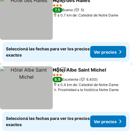
Hotel des Halles
Compartir
Añadir a favoritos
Ver precio
3 Estrellas
7,5
Bueno
5
a 0.7 km de: Catedral de Notre Dame
Seleccioná las fechas para ver los precios
Ver precios
exactos
Hôtel Albe Saint Michel
Compartir
Añadir a favoritos
Ver
3 Estrellas
8,9
Excelente
6.400
a 0.4 km de: Catedral de Notre Dame
Proximidad a la histórica Notre Dame
Ver p
Seleccioná las fechas para ver los precios
Ver precios
exactos