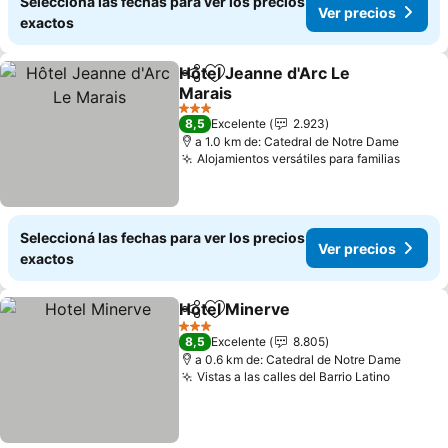
Seleccioná las fechas para ver los precios
Ver precios
exactos
Hôtel Jeanne d'Arc Le
Compartir
Añadir a favoritos
Marais
Ver precios
3 Estrellas
8,5
Excelente
2.923
a 1.0 km de: Catedral de Notre Dame
Alojamientos versátiles para familias
Ver pr
Seleccioná las fechas para ver los precios
Ver precios
exactos
Hotel Minerve
Compartir
Añadir a favoritos
Ver precios
3 Estrellas
8,5
Excelente
8.805
a 0.6 km de: Catedral de Notre Dame
Vistas a las calles del Barrio Latino
Ver pre