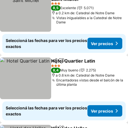
Ver precios
3 Estrellas
8,5
Excelente
5.071
a 0.2 km de: Catedral de Notre Dame
Vistas inigualables a la Catedral de Notre
Dame
Seleccioná las fechas para ver los precios
Ver precios
exactos
Hotel Quartier Latin
Compartir
Añadir a favoritos
Ver pr
3 Estrellas
8,4
Muy bueno
2.275
a 0.6 km de: Catedral de Notre Dame
Encantadoras vistas desde el balcón de la
última planta
Seleccioná las fechas para ver los precios
Ver precios
exactos