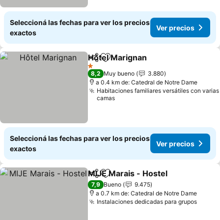
Seleccioná las fechas para ver los precios
Ver precios
exactos
Hôtel Marignan
Compartir
Añadir a favoritos
Ver precio
1 Estrellas
8,2
Muy bueno
3.880
a 0.4 km de: Catedral de Notre Dame
Habitaciones familiares versátiles con varias
camas
Seleccioná las fechas para ver los precios
Ver precios
exactos
MIJE Marais - Hostel
Compartir
Añadir a favoritos
Ver p
7,9
Bueno
9.475
a 0.7 km de: Catedral de Notre Dame
Instalaciones dedicadas para grupos
Ver pr