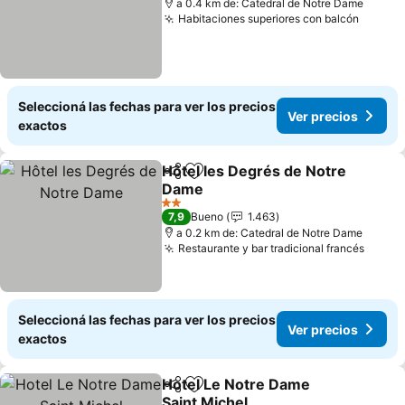
a 0.4 km de: Catedral de Notre Dame
Habitaciones superiores con balcón
Ver pr
Seleccioná las fechas para ver los precios
Ver precios
exactos
Hôtel les Degrés de Notre
Compartir
Añadir a favoritos
Dame
Ver precios
2 Estrellas
7,9
Bueno
1.463
a 0.2 km de: Catedral de Notre Dame
Restaurante y bar tradicional francés
Ver p
Seleccioná las fechas para ver los precios
Ver precios
exactos
Hotel Le Notre Dame
Compartir
Añadir a favoritos
Saint Michel