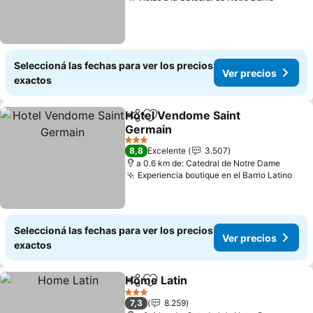
Ver pre
Seleccioná las fechas para ver los precios
Ver precios
exactos
Hotel Vendome Saint
Compartir
Añadir a favoritos
Germain
Ver precios
3 Estrellas
8,8
Excelente
3.507
a 0.6 km de: Catedral de Notre Dame
Experiencia boutique en el Barrio Latino
Ver
Seleccioná las fechas para ver los precios
Ver precios
exactos
Home Latin
Compartir
Añadir a favoritos
Ver precios
3 Estrellas
7,3
8.259