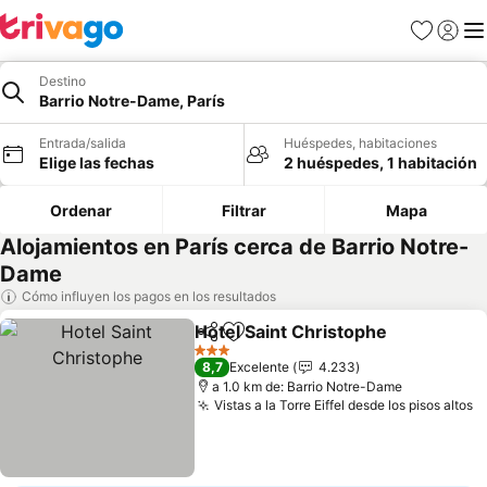
Favoritos
Iniciar 
Me
Destino
Barrio Notre-Dame, París
Entrada/salida
Huéspedes, habitaciones
Elige las fechas
2 huéspedes, 1 habitación
Ordenar
Filtrar
Mapa
Alojamientos en París cerca de Barrio Notre-
Dame
Cómo influyen los pagos en los resultados
Hotel Saint Christophe
Compartir
Añadir a favoritos
Ver
3 Estrellas
8,7
Excelente
4.233
a 1.0 km de: Barrio Notre-Dame
Vistas a la Torre Eiffel desde los pisos altos
V