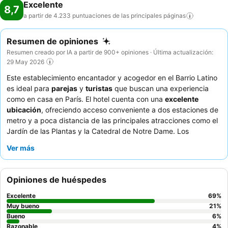
Excelente
8,7
a partir de 4.233 puntuaciones de las principales
páginas
Resumen de opiniones
Resumen creado por IA a partir de 900+ opiniones · Última actualización:
29 May 2026
Este establecimiento encantador y acogedor en el Barrio Latino
es ideal para
parejas
y
turistas
que buscan una experiencia
como en casa en París. El hotel cuenta con una
excelente
ubicación
, ofreciendo acceso conveniente a dos estaciones de
metro y a poca distancia de las principales atracciones como el
Jardín de las Plantas y la Catedral de Notre Dame. Los
huéspedes se benefician de la comodidad de un
ascensor
que
Ver más
llega a todas las plantas y una máquina de café en la zona de
recepción. La calidez y eficiencia del personal son elogiadas
constantemente, complementando el delicioso y abundante
Opiniones de huéspedes
desayuno. Para una estancia más tranquila, los huéspedes
recomiendan solicitar una habitación con vistas al jardín.
Excelente
69
%
Muy bueno
21
%
Bueno
6
%
Razonable
4
%