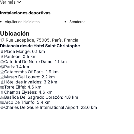
Ver más
Instalaciones deportivas
Alquiler de bicicletas
Senderos
Ubicación
17 Rue Lacépède, 75005, París, Francia
Distancia desde Hotel Saint Christophe
Place Monge
:
0.1
km
Panteón
:
0.5
km
Catedral De Notre Dame
:
1.1
km
París
:
1.4
km
Catacombs Of Paris
:
1.9
km
Museo Del Louvre
:
2.2
km
Hôtel des Invalides
:
3.2
km
Torre Eiffel
:
4.6
km
Champs Élysées
:
4.6
km
Basílica Del Sagrado Corazón
:
4.8
km
Arco De Triunfo
:
5.4
km
Charles De Gaulle International Airport
:
23.6
km