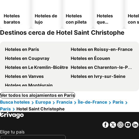
Hoteles
Hoteles de
Hoteles
Hoteles
Hote
baratos
lujo
con pileta
que
con 
aceptan
Destinos cerca de Hotel Saint Christophe
mascotas
Hoteles en París
Hoteles en Roissy-en-France
Hoteles en Coupvray
Hoteles en Écouen
Hoteles en Le Kremlin-Bicêtre
Hoteles en Charenton-le-Pont
Hoteles en Vanves
Hoteles en Ivry-sur-Seine
Hoteles en Montévrain
Ver todos los alojamientos en París
Busca hoteles
Europa
Francia
Île-de-France
París
París
Hotel Saint Christophe
Facebook
Twitter
Insta
Yo
Elige tu país