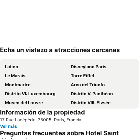
Echa un vistazo a atracciones cercanas
Ampliar mapa
Latino
Disneyland Paris
Le Marais
Torre Eiffel
Montmartre
Arco del Triunfo
Distrito VI: Luxembourg
Distrito V: Panthéon
Museo del Louvre
Distrito VIII: Élysée
Información de la propiedad
St-Germain-des-Prés
Ópera Nacional de París Palacio Garnier
17 Rue Lacépède, 75005, París, Francia
Catedral de Notre Dame
Châtelet Metro Station
Ver más
Distrito I: Louvre
La Sorbona
Preguntas frecuentes sobre Hotel Saint
Centro Georges Pompidou
Barrio Notre-Dame