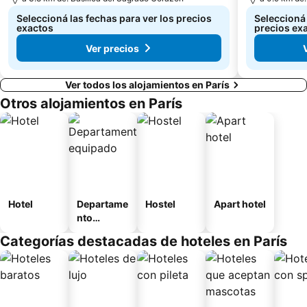
Calle de la Villette
Vincennes Zoo
Seleccioná las fechas para ver los precios
Seleccioná 
exactos
precios ex
Ver precios
Ver todos los alojamientos en París
Otros alojamientos en París
Hotel
Departame
Hostel
Apart hotel
nto
equipado
Categorías destacadas de hoteles en París