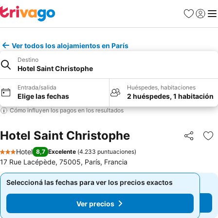
Favoritos
Iniciar 
Me
Ver todos los alojamientos en París
Destino
Hotel Saint Christophe
Entrada/salida
Huéspedes, habitaciones
Elige las fechas
2 huéspedes, 1 habitación
Cómo influyen los pagos en los resultados
Hotel Saint Christophe
Compartir
Añ
Hotel
8,7
Excelente
(
4.233 puntuaciones
)
3 Estrellas
17 Rue Lacépède, 75005, París, Francia
Seleccioná las fechas para ver los precios exactos
Seleccioná las fechas para ver los precios exactos
Ver precios
Ver precios