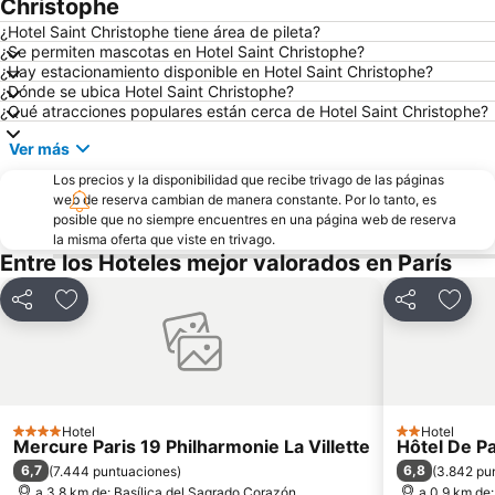
Christophe
Jardín de Luxemburgo
Distrito IX: Opéra
¿Hotel Saint Christophe tiene área de pileta?
¿Se permiten mascotas en Hotel Saint Christophe?
Estación de París-Norte
Aeropuerto de París-Charles de Gaulle
¿Hay estacionamiento disponible en Hotel Saint Christophe?
¿Dónde se ubica Hotel Saint Christophe?
Boulevard Saint-Michel
Gare de Lyon Metro Station
¿Qué atracciones populares están cerca de Hotel Saint Christophe?
Plaza de los Vosgos
Panteón
Ver más
Distrito IV: Hôtel-de-Ville
Foro de les Halles
Los precios y la disponibilidad que recibe trivago de las páginas
Estación de tren de Montparnasse
Distrito VII: Palais-Bourbon
web de reserva cambian de manera constante. Por lo tanto, es
posible que no siempre encuentres en una página web de reserva
Unesco
Barrio de la Madeleine
la misma oferta que viste en trivago.
Faubourg Saint Germain
Gare du Nord Metro Station
Entre los Hoteles mejor valorados en París
Europa
Aeropuerto de París-Orly
Compartir
Añadir a favoritos
Compartir
Añadi
Distrito III: Temple
Montparnasse
Distrito X: Entrepôt
Mercado de las Pulgas de la Puerta de Montreuil
Estadio Parque de Príncipes
Paris Plages du Louvre au pont de Sully
Estación de París-Lyon
La Bastilla
Hotel
Hotel
4 Estrellas
2 Estrellas
Mercure Paris 19 Philharmonie La Villette
Hôtel De P
Orsay
Plaza de la Concordia
6,7
6,8
(
7.444 puntuaciones
)
(
3.842 pu
Campos Elíseos
Pigalle Metro Station
a 3.8 km de: Basílica del Sagrado Corazón
a 0.9 km de