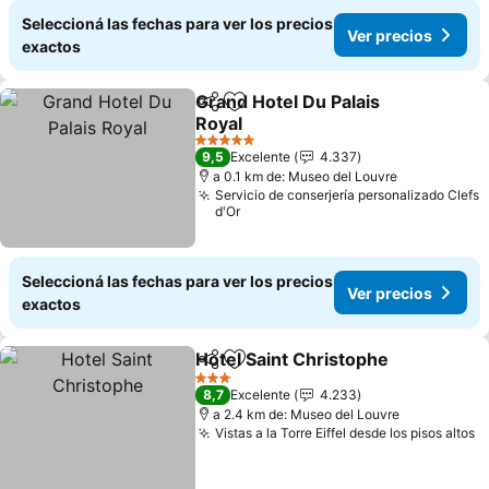
Seleccioná las fechas para ver los precios
Ver precios
exactos
Grand Hotel Du Palais
Compartir
Añadir a favoritos
Royal
Ver precios
5 Estrellas
9,5
Excelente
4.337
a 0.1 km de: Museo del Louvre
Servicio de conserjería personalizado Clefs
d'Or
Seleccioná las fechas para ver los precios
Ver precios
exactos
Hotel Saint Christophe
Compartir
Añadir a favoritos
Ver
3 Estrellas
8,7
Excelente
4.233
a 2.4 km de: Museo del Louvre
Vistas a la Torre Eiffel desde los pisos altos
V