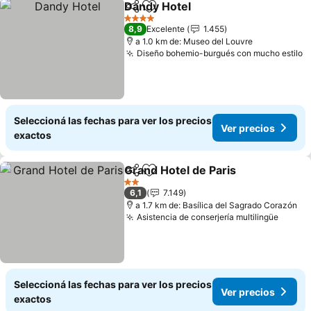
Dandy Hotel
Compartir
Añadir a favoritos
Ver precios
4 Estrellas
8,9
Excelente
1.455
a 1.0 km de: Museo del Louvre
Diseño bohemio-burgués con mucho estilo
V
Seleccioná las fechas para ver los precios
Ver precios
exactos
Grand Hotel de Paris
Compartir
Añadir a favoritos
Ver p
2 Estrellas
6,1
7.149
a 1.7 km de: Basílica del Sagrado Corazón
Asistencia de conserjería multilingüe
Ver pr
Seleccioná las fechas para ver los precios
Ver precios
exactos