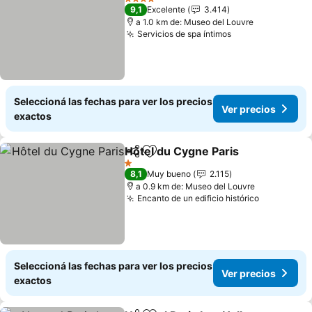
4 Estrellas
9,1
Excelente
3.414
a 1.0 km de: Museo del Louvre
Servicios de spa íntimos
Ver precios
Seleccioná las fechas para ver los precios
Ver precios
exactos
Hôtel du Cygne Paris
Compartir
Añadir a favoritos
Ver p
1 Estrellas
8,1
Muy bueno
2.115
a 0.9 km de: Museo del Louvre
Encanto de un edificio histórico
Ver preci
Seleccioná las fechas para ver los precios
Ver precios
exactos