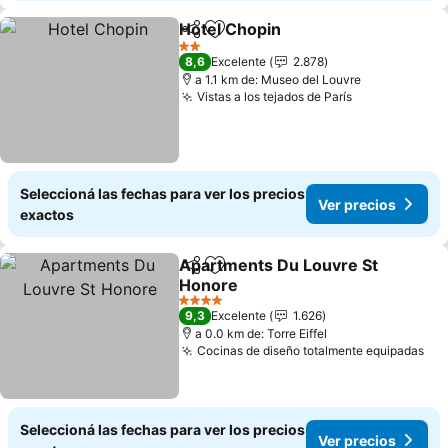
Hotel Chopin
Compartir
Añadir a favoritos
Ver precios
2 Estrellas
8,6
Excelente
2.878
a 1.1 km de: Museo del Louvre
Vistas a los tejados de París
Ver precios
Seleccioná las fechas para ver los precios
Ver precios
exactos
Apartments Du Louvre St
Compartir
Añadir a favoritos
Honore
Ver precios
4 Estrellas
9,3
Excelente
1.626
a 0.0 km de: Torre Eiffel
Cocinas de diseño totalmente equipadas
Ver
Seleccioná las fechas para ver los precios
Ver precios