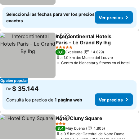
Seleccioná las fechas para ver los precios
Ver precios
exactos
Intercontinental Hotels
Compartir
Añadir a favoritos
Paris - Le Grand By Ihg
Ver precios
5 Estrellas
8,8
Excelente
14.829
a 1.0 km de: Museo del Louvre
Centro de bienestar y fitness en el hotel
Ver
Opción popular
$ 35.144
De
Consultá los precios de
1 página web
Ver precios
Hotel Cluny Square
Compartir
Añadir a favoritos
Ver pre
3 Estrellas
8,4
Muy bueno
4.805
a 0.5 km de: Catedral de Notre Dame