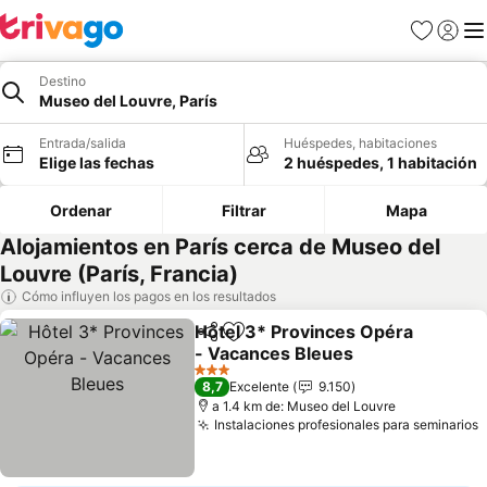
Favoritos
Iniciar 
Me
Destino
Museo del Louvre, París
Entrada/salida
Huéspedes, habitaciones
Elige las fechas
2 huéspedes, 1 habitación
Ordenar
Filtrar
Mapa
Alojamientos en París cerca de Museo del
Louvre (París, Francia)
Cómo influyen los pagos en los resultados
Hôtel 3* Provinces Opéra
Compartir
Añadir a favoritos
- Vacances Bleues
Ver precios
3 Estrellas
8,7
Excelente
9.150
a 1.4 km de: Museo del Louvre
Instalaciones profesionales para seminarios
V