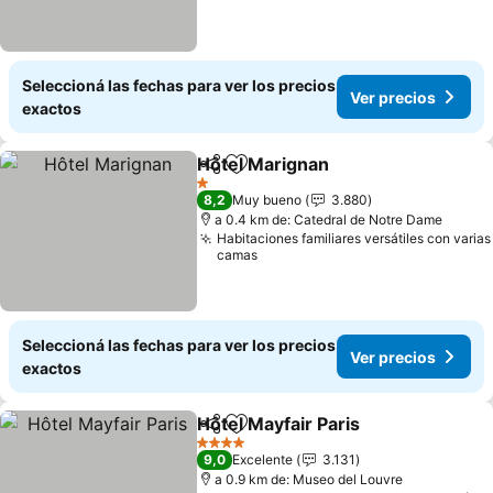
Seleccioná las fechas para ver los precios
Ver precios
exactos
Hôtel Marignan
Compartir
Añadir a favoritos
Ver precio
1 Estrellas
8,2
Muy bueno
3.880
a 0.4 km de: Catedral de Notre Dame
Habitaciones familiares versátiles con varias
camas
Seleccioná las fechas para ver los precios
Ver precios
exactos
Hôtel Mayfair Paris
Compartir
Añadir a favoritos
Ver pre
4 Estrellas
9,0
Excelente
3.131
a 0.9 km de: Museo del Louvre