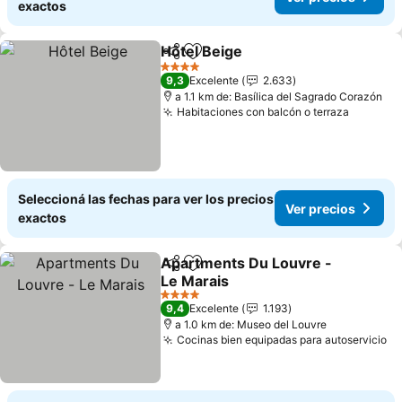
exactos
Hôtel Beige
Compartir
Añadir a favoritos
Ver precios
4 Estrellas
9,3
Excelente
2.633
a 1.1 km de: Basílica del Sagrado Corazón
Habitaciones con balcón o terraza
Ver pre
Seleccioná las fechas para ver los precios
Ver precios
exactos
Apartments Du Louvre -
Compartir
Añadir a favoritos
Le Marais
Ver precios
4 Estrellas
9,4
Excelente
1.193
a 1.0 km de: Museo del Louvre
Cocinas bien equipadas para autoservicio
Ve