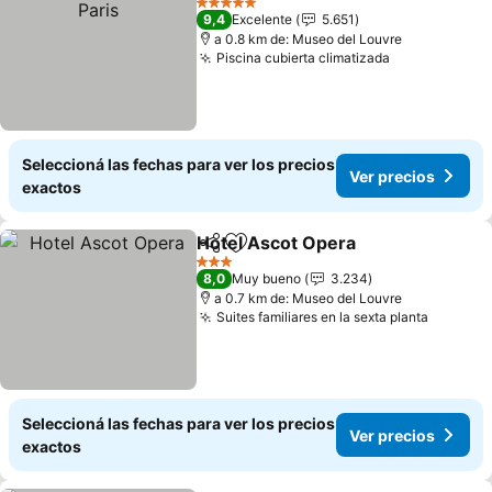
5 Estrellas
9,4
Excelente
5.651
a 0.8 km de: Museo del Louvre
Piscina cubierta climatizada
Ver precios
Seleccioná las fechas para ver los precios
Ver precios
exactos
Hotel Ascot Opera
Compartir
Añadir a favoritos
Ver pre
3 Estrellas
8,0
Muy bueno
3.234
a 0.7 km de: Museo del Louvre
Suites familiares en la sexta planta
Ver pre
Seleccioná las fechas para ver los precios
Ver precios
exactos