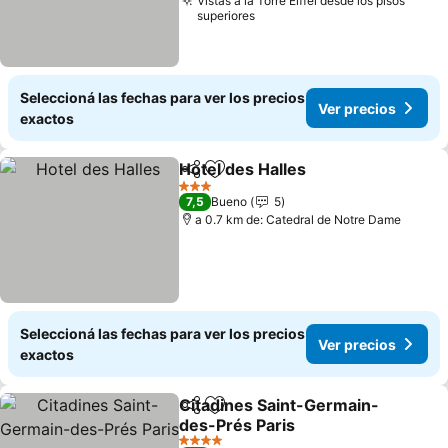
Vistas a la Torre Eiffel desde los pisos
superiores
Seleccioná las fechas para ver los precios
Ver precios
exactos
Hotel des Halles
Compartir
Añadir a favoritos
Ver precio
3 Estrellas
7,5
Bueno
5
a 0.7 km de: Catedral de Notre Dame
Seleccioná las fechas para ver los precios
Ver precios
exactos
Citadines Saint-Germain-
Compartir
Añadir a favoritos
des-Prés Paris
Ver precios
4 Estrellas