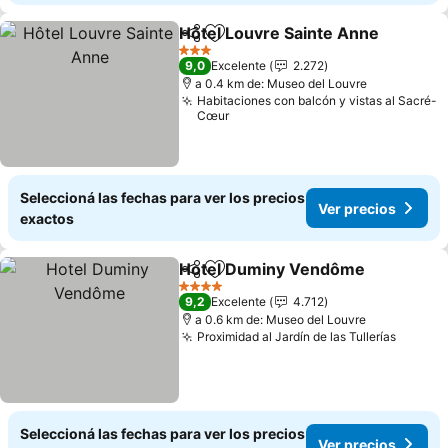
Hôtel Louvre Sainte Anne
Compartir
Añadir a favoritos
3 Estrellas
9,0
Excelente
2.272
a 0.4 km de: Museo del Louvre
Habitaciones con balcón y vistas al Sacré-
Cœur
Seleccioná las fechas para ver los precios
Ver precios
exactos
Hotel Duminy Vendôme
Compartir
Añadir a favoritos
Ve
4 Estrellas
9,2
Excelente
4.712
a 0.6 km de: Museo del Louvre
Proximidad al Jardín de las Tullerías
Ver pr
Seleccioná las fechas para ver los precios
Ver precios