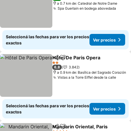
a 0.7 km de: Catedral de Notre Dame
Spa Guerlain en bodega abovedada
Ver pr
Seleccioná las fechas para ver los precios
Ver precios
exactos
Hôtel De Paris Opera
Compartir
Añadir a favoritos
Ver p
2 Estrellas
6,8
3.842
a 0.9 km de: Basílica del Sagrado Corazón
Vistas a la Torre Eiffel desde la calle
Ver pr
Seleccioná las fechas para ver los precios
Ver precios
exactos
Mandarin Oriental, Paris
Compartir
Añadir a favoritos
Ve