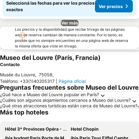
Seleccioná las fechas para ver los precios
Ver precios
exactos
Ver más
Los precios y la disponibilidad que recibe trivago de las páginas
web de reserva cambian de manera constante. Por lo tanto, es
posible que no siempre encuentres en una página web de reserva
la misma oferta que viste en trivago.
Museo del Louvre (París, Francia)
Contacto
Musée du Louvre
,
75058
,
Teléfono
:
+33(1)40205317
|
Página oficial
Preguntas frecuentes sobre Museo del Louvre
¿Qué hace a Museo del Louvre popular en París?
¿Cuáles son algunos alojamientos cercanos a Museo del Louvre?
¿Qué otras atracciones turísticas están cerca de Museo del Louvre?
Más top hoteles
Hôtel 3* Provinces Opéra - Vacances Bleues
Hotel Chopin
ibis budget Paris Porte de Montmartre
ibis Paris Tour Eiffel Cambronne 15ème