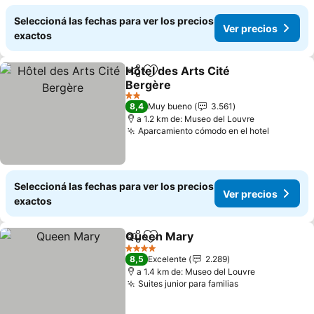
Seleccioná las fechas para ver los precios
Ver precios
exactos
Hôtel des Arts Cité
Compartir
Añadir a favoritos
Bergère
Ver precios
2 Estrellas
8,4
Muy bueno
3.561
a 1.2 km de: Museo del Louvre
Aparcamiento cómodo en el hotel
Ver prec
Seleccioná las fechas para ver los precios
Ver precios
exactos
Queen Mary
Compartir
Añadir a favoritos
Ver precios
4 Estrellas
8,5
Excelente
2.289
a 1.4 km de: Museo del Louvre
Suites junior para familias
Ver precios