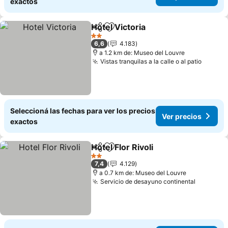
exactos
Hotel Victoria
Compartir
Añadir a favoritos
Ver precios
2 Estrellas
6,6
4.183
a 1.2 km de: Museo del Louvre
Vistas tranquilas a la calle o al patio
Ver pr
Seleccioná las fechas para ver los precios
Ver precios
exactos
Hotel Flor Rivoli
Compartir
Añadir a favoritos
Ver precio
2 Estrellas
7,4
4.129
a 0.7 km de: Museo del Louvre
Servicio de desayuno continental
Ver prec