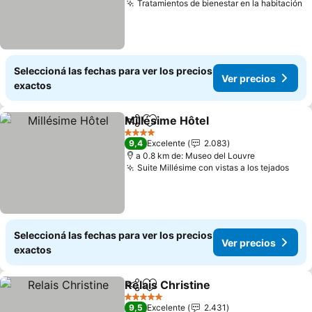
Tratamientos de bienestar en la habitación
V
Seleccioná las fechas para ver los precios
Ver precios
exactos
Millésime Hôtel
Compartir
Añadir a favoritos
Ver precio
4 Estrellas
9,4
Excelente
2.083
a 0.8 km de: Museo del Louvre
Suite Millésime con vistas a los tejados
Ver 
Seleccioná las fechas para ver los precios
Ver precios
exactos
Relais Christine
Compartir
Añadir a favoritos
Ver precio
5 Estrellas
9,5
Excelente
2.431