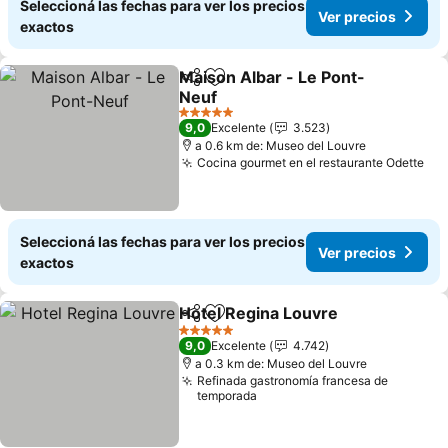
Seleccioná las fechas para ver los precios
Ver precios
exactos
Maison Albar - Le Pont-
Compartir
Añadir a favoritos
Neuf
Ver precios
5 Estrellas
9,0
Excelente
3.523
a 0.6 km de: Museo del Louvre
Cocina gourmet en el restaurante Odette
Ver
Seleccioná las fechas para ver los precios
Ver precios
exactos
Hotel Regina Louvre
Compartir
Añadir a favoritos
Ver p
5 Estrellas
9,0
Excelente
4.742
a 0.3 km de: Museo del Louvre
Refinada gastronomía francesa de
temporada