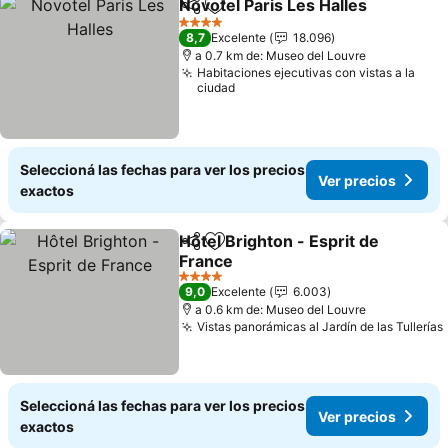
Novotel Paris Les Halles
Compartir
Añadir a favoritos
Ve
4 Estrellas
8,7
Excelente
18.096
a 0.7 km de: Museo del Louvre
Habitaciones ejecutivas con vistas a la
ciudad
Seleccioná las fechas para ver los precios
Ver precios
exactos
Hôtel Brighton - Esprit de
Compartir
Añadir a favoritos
France
Ver precios
4 Estrellas
9,0
Excelente
6.003
a 0.6 km de: Museo del Louvre
Vistas panorámicas al Jardín de las Tullerías
Seleccioná las fechas para ver los precios
Ver precios
exactos