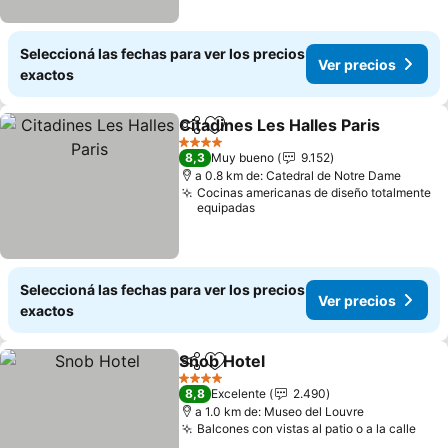
Seleccioná las fechas para ver los precios
Ver precios
exactos
Citadines Les Halles Paris
Compartir
Añadir a favoritos
4 Estrellas
8,3
Muy bueno
9.152
a 0.8 km de: Catedral de Notre Dame
Cocinas americanas de diseño totalmente
equipadas
Seleccioná las fechas para ver los precios
Ver precios
exactos
Snob Hotel
Compartir
Añadir a favoritos
Ver precios
4 Estrellas
8,8
Excelente
2.490
a 1.0 km de: Museo del Louvre
Balcones con vistas al patio o a la calle
Ver 