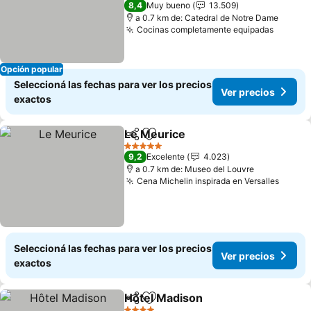
8,4
Muy bueno
13.509
a 0.7 km de: Catedral de Notre Dame
Cocinas completamente equipadas
Ver pre
Opción popular
Seleccioná las fechas para ver los precios
Ver precios
exactos
Le Meurice
Compartir
Añadir a favoritos
Ver precios
5 Estrellas
9,2
Excelente
4.023
a 0.7 km de: Museo del Louvre
Cena Michelin inspirada en Versalles
Ver p
Seleccioná las fechas para ver los precios
Ver precios
exactos
Hôtel Madison
Compartir
Añadir a favoritos
Ver precios