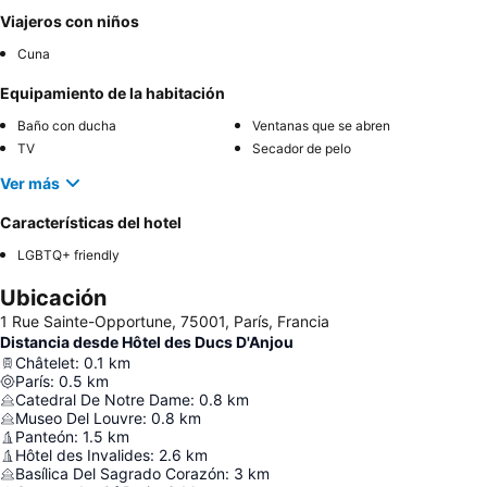
Viajeros con niños
Cuna
Equipamiento de la habitación
Baño con ducha
Ventanas que se abren
TV
Secador de pelo
Ver más
Características del hotel
LGBTQ+ friendly
Ubicación
1 Rue Sainte-Opportune, 75001, París, Francia
Distancia desde Hôtel des Ducs D'Anjou
Châtelet
:
0.1
km
París
:
0.5
km
Catedral De Notre Dame
:
0.8
km
Museo Del Louvre
:
0.8
km
Panteón
:
1.5
km
Hôtel des Invalides
:
2.6
km
Basílica Del Sagrado Corazón
:
3
km