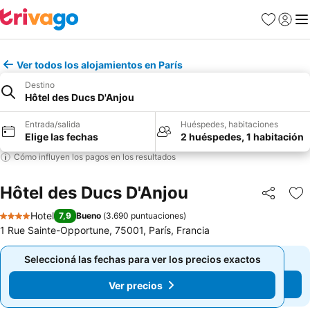
Favoritos
Iniciar 
Me
Ver todos los alojamientos en París
Destino
Hôtel des Ducs D'Anjou
Entrada/salida
Huéspedes, habitaciones
Elige las fechas
2 huéspedes, 1 habitación
Cómo influyen los pagos en los resultados
Hôtel des Ducs D'Anjou
Compartir
Añ
Hotel
7,9
Bueno
(
3.690 puntuaciones
)
4 Estrellas
1 Rue Sainte-Opportune, 75001, París, Francia
Seleccioná las fechas para ver los precios exactos
Seleccioná las fechas para ver los precios exactos
Ver precios
Ver precios