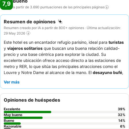
Bueno
7,9
a partir de 3.690 puntuaciones de las principales
páginas
Resumen de opiniones
Resumen creado por IA a partir de 800+ opiniones · Última actualización:
29 May 2026
Este hotel es un encantador refugio parisino, ideal para
turistas
y
viajeros solitarios
que buscan una buena relación calidad-
precio y una base céntrica para explorar la ciudad. Su
excelente ubicación ofrece acceso directo a las estaciones de
metro y RER, lo que sitúa las principales atracciones como el
Louvre y Notre Dame al alcance de la mano. El
desayuno bufé
,
constantemente elogiado por su variedad de opciones frescas y
Ver más
deliciosas, destaca como un servicio clave. Los huéspedes
siempre resaltan la excepcional
atención y el servicio del
personal
, destacando su amabilidad y disposición a ayudar.
Opiniones de huéspedes
Para una experiencia más tranquila, se recomienda solicitar una
habitación con vistas al jardín.
Excelente
39
%
Muy bueno
32
%
Bueno
14
%
Razonable
6
%