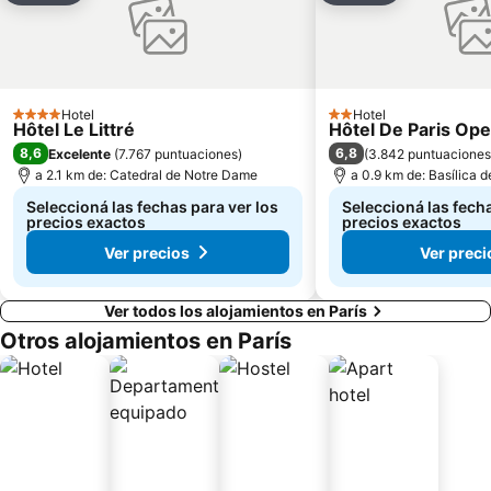
Distrito X: Entrepôt
Distrito III: Temple
Montparnasse
Mercado de las Pulgas de la Puerta de Montreuil
Estadio Parque de Príncipes
Paris Plages du Louvre au pont de Sully
Orsay
La Bastilla
Hotel
Hotel
4 Estrellas
2 Estrellas
Hôtel Le Littré
Hôtel De Paris Ope
Plaza de la Concordia
Estación de París-Lyon
8,6
6,8
Excelente
(
7.767 puntuaciones
)
(
3.842 puntuaciones
Pigalle Metro Station
Campos Elíseos
a 2.1 km de: Catedral de Notre Dame
a 0.9 km de: Basílica 
Calle de la Villette
Distrito XVI: Passy
Seleccioná las fechas para ver los
Seleccioná las fecha
precios exactos
precios exactos
Ver precios
Ver preci
Ver todos los alojamientos en París
Otros alojamientos en París