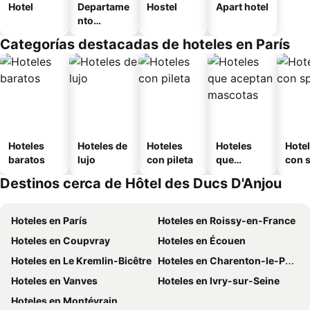
Hotel
Departame
Hostel
Apart hotel
nto
equipado
Categorías destacadas de hoteles en París
Hoteles
Hoteles de
Hoteles
Hoteles
Hote
baratos
lujo
con pileta
que
con 
aceptan
Destinos cerca de Hôtel des Ducs D'Anjou
mascotas
Hoteles en París
Hoteles en Roissy-en-France
Hoteles en Coupvray
Hoteles en Écouen
Hoteles en Le Kremlin-Bicêtre
Hoteles en Charenton-le-Pont
Hoteles en Vanves
Hoteles en Ivry-sur-Seine
Hoteles en Montévrain