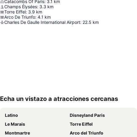
Catacombs Of Paris
:
3.1
km
Champs Élysées
:
3.3
km
Torre Eiffel
:
3.9
km
Arco De Triunfo
:
4.1
km
Charles De Gaulle International Airport
:
22.5
km
Echa un vistazo a atracciones cercanas
Ampliar mapa
Latino
Disneyland Paris
Le Marais
Torre Eiffel
Montmartre
Arco del Triunfo