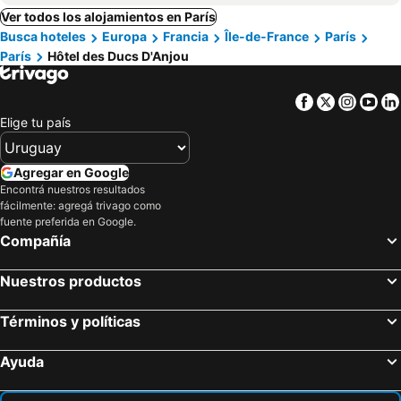
Ver todos los alojamientos en París
Busca hoteles
Europa
Francia
Île-de-France
París
París
Hôtel des Ducs D'Anjou
Facebook
Twitter
Insta
Yo
Elige tu país
Agregar en Google
Encontrá nuestros resultados
fácilmente: agregá trivago como
fuente preferida en Google.
Compañía
Nuestros productos
Términos y políticas
Ayuda