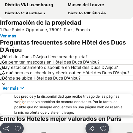
Distrito VI: Luxembourg
Museo del Louvre
Distrito V: Panthéon
Distrito VIII: Élysée
Información de la propiedad
St-Germain-des-Prés
Ópera Nacional de París Palacio Garnier
1 Rue Sainte-Opportune, 75001, París, Francia
Châtelet Metro Station
Distrito I: Louvre
Ver más
Catedral de Notre Dame
Centro Georges Pompidou
Preguntas frecuentes sobre Hôtel des Ducs
La Sorbona
Barrio Notre-Dame
D'Anjou
Jardín de Luxemburgo
Distrito IX: Opéra
¿Hôtel des Ducs D'Anjou tiene área de pileta?
¿Se permiten mascotas en Hôtel des Ducs D'Anjou?
Estación de París-Norte
Aeropuerto de París-Charles de Gaulle
¿Hay estacionamiento disponible en Hôtel des Ducs D'Anjou?
¿A qué hora es el check-in y check-out en Hôtel des Ducs D'Anjou?
Boulevard Saint-Michel
Plaza de los Vosgos
¿Dónde se ubica Hôtel des Ducs D'Anjou?
Gare de Lyon Metro Station
Foro de les Halles
Ver más
Distrito IV: Hôtel-de-Ville
Panteón
Los precios y la disponibilidad que recibe trivago de las páginas
Barrio de la Madeleine
Distrito VII: Palais-Bourbon
web de reserva cambian de manera constante. Por lo tanto, es
posible que no siempre encuentres en una página web de reserva
Estación de tren de Montparnasse
Unesco
la misma oferta que viste en trivago.
Faubourg Saint Germain
Gare du Nord Metro Station
Entre los Hoteles mejor valorados en París
Europa
Aeropuerto de París-Orly
Compartir
Añadir a favoritos
Compartir
Añadir a favo