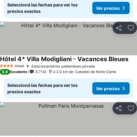
Seleccioná las fechas para ver los
Ver precios
precios exactos
Compartir
Añ
Hôtel 4* Villa Modigliani - Vacances Bleues
Ver
Hotel
Estacionamiento subterráneo privado
Ver precios
4 Estrellas
8,8
Excelente
6.714
a 2.0 km de: Catedral de Notre Dame
Seleccioná las fechas para ver los
Ver precios
precios exactos
Compartir
Añ