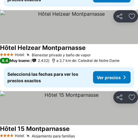
Compartir
Añ
Hôtel Helzear Montparnasse
Ver precios
Hotel
Bienestar privado y baño de vapor
Ver precios
4 Estrellas
8,4
Muy bueno
2.432
a 2.7 km de: Catedral de Notre Dame
Seleccioná las fechas para ver los
Ver precios
precios exactos
Compartir
Añ
Hôtel 15 Montparnasse
Ver precios
Hotel
Alojamiento para familias
Ver precios
4 Estrellas