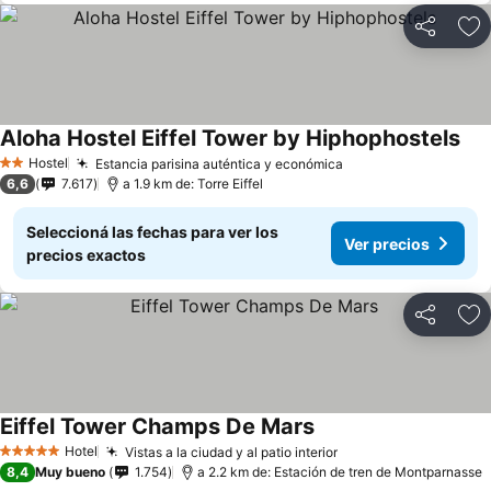
Compartir
Añ
Aloha Hostel Eiffel Tower by Hiphophostels
Ver
Hostel
Estancia parisina auténtica y económica
Ver precios
2 Estrellas
6,6
7.617
a 1.9 km de: Torre Eiffel
Seleccioná las fechas para ver los
Ver precios
precios exactos
Compartir
Añ
Eiffel Tower Champs De Mars
Ver precios
Hotel
Vistas a la ciudad y al patio interior
Ver precios
5 Estrellas
8,4
Muy bueno
1.754
a 2.2 km de: Estación de tren de Montparnasse