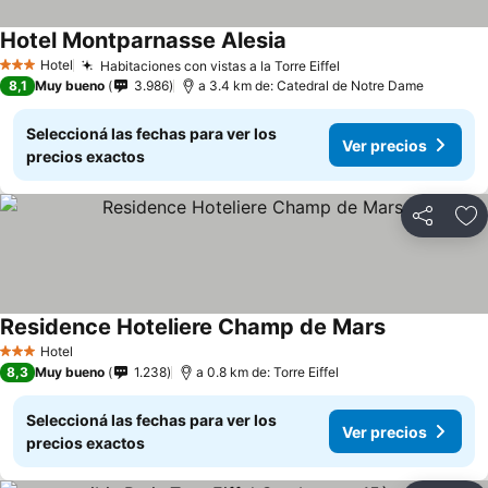
Hotel Montparnasse Alesia
Ver precios
Hotel
Habitaciones con vistas a la Torre Eiffel
Ver precios
3 Estrellas
8,1
Muy bueno
3.986
a 3.4 km de: Catedral de Notre Dame
Seleccioná las fechas para ver los
Ver precios
precios exactos
Compartir
Añ
Residence Hoteliere Champ de Mars
Ver precios
Hotel
3 Estrellas
8,3
Muy bueno
1.238
a 0.8 km de: Torre Eiffel
Seleccioná las fechas para ver los
Ver precios
precios exactos