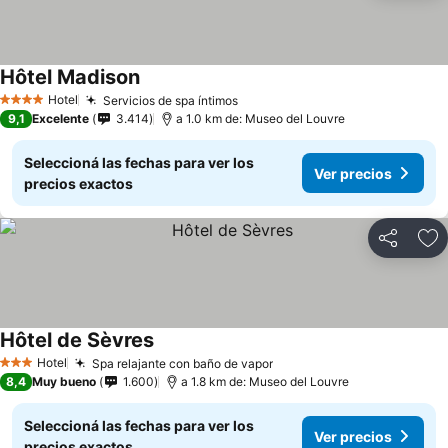
Hôtel Madison
Ver precios
Hotel
Servicios de spa íntimos
Ver precios
4 Estrellas
9,1
Excelente
3.414
a 1.0 km de: Museo del Louvre
Seleccioná las fechas para ver los
Ver precios
precios exactos
Compartir
Añ
Hôtel de Sèvres
Ver precios
Hotel
Spa relajante con baño de vapor
Ver precios
3 Estrellas
8,4
Muy bueno
1.600
a 1.8 km de: Museo del Louvre
Seleccioná las fechas para ver los
Ver precios
precios exactos