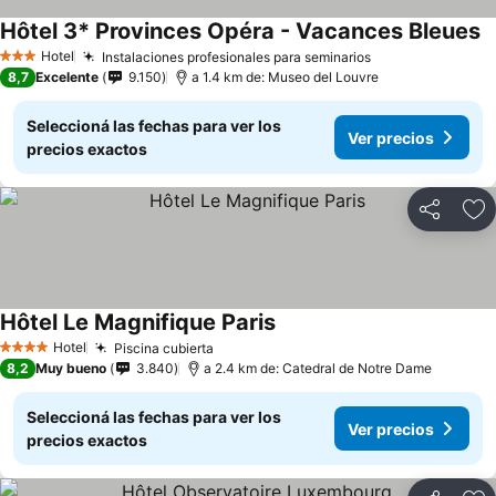
Hôtel 3* Provinces Opéra - Vacances Bleues
V
Hotel
Instalaciones profesionales para seminarios
Ver precios
3 Estrellas
8,7
Excelente
9.150
a 1.4 km de: Museo del Louvre
Seleccioná las fechas para ver los
Ver precios
precios exactos
Compartir
Añ
Hôtel Le Magnifique Paris
Ver precios
Hotel
Piscina cubierta
Ver precios
4 Estrellas
8,2
Muy bueno
3.840
a 2.4 km de: Catedral de Notre Dame
Seleccioná las fechas para ver los
Ver precios
precios exactos