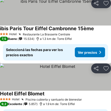
Compartir
Añ
ibis Paris Tour Eiffel Cambronne 15ème
Ver prec
Hotel
Restaurante La Brasserie Centrale
Ver precios
3 Estrellas
7,5
Bueno
15.534
a 1.3 km de: Torre Eiffel
Seleccioná las fechas para ver los
Ver precios
precios exactos
Compartir
Añ
Hotel Eiffel Blomet
Ver precios
Hotel
Piscina cubierta y santuario de bienestar
Ver precios
4 Estrellas
9,2
Excelente
5.857
a 1.9 km de: Torre Eiffel