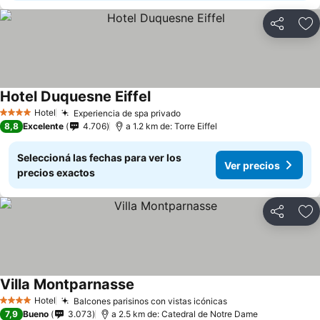
Compartir
Añ
Hotel Duquesne Eiffel
Ver precios
Hotel
Experiencia de spa privado
Ver precios
4 Estrellas
8,8
Excelente
4.706
a 1.2 km de: Torre Eiffel
Seleccioná las fechas para ver los
Ver precios
precios exactos
Compartir
Añ
Villa Montparnasse
Ver precios
Hotel
Balcones parisinos con vistas icónicas
Ver precios
4 Estrellas
7,9
Bueno
3.073
a 2.5 km de: Catedral de Notre Dame