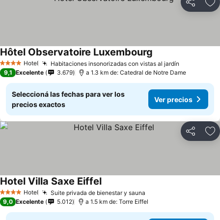
Compartir
Añ
Hôtel Observatoire Luxembourg
Ver precios
Hotel
Habitaciones insonorizadas con vistas al jardín
Ver precio
4 Estrellas
9,1
Excelente
3.679
a 1.3 km de: Catedral de Notre Dame
Seleccioná las fechas para ver los
Ver precios
precios exactos
Compartir
Añ
Hotel Villa Saxe Eiffel
Ver precios
Hotel
Suite privada de bienestar y sauna
Ver precios
4 Estrellas
9,0
Excelente
5.012
a 1.5 km de: Torre Eiffel