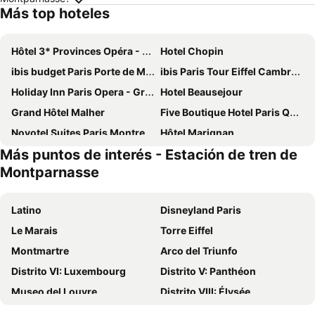
Más top hoteles
Hôtel 3* Provinces Opéra - Vacances Bleues
Hotel Chopin
ibis budget Paris Porte de Montmartre
ibis Paris Tour Eiffel Cambronne 15ème
Holiday Inn Paris Opera - Grands Blvds By Ihg
Hotel Beausejour
Grand Hôtel Malher
Five Boutique Hotel Paris Quartier Latin
Novotel Suites Paris Montreuil Vincennes
Hôtel Marignan
Más puntos de interés - Estación de tren de
St Christopher's Inn Paris - Gare du Nord
Hotel Saint Christophe
Montparnasse
ibis Budget Paris La Villette 19ème
Hôtel Rosalie
Grand Hotel Nouvel Opera
Hotel Eiffel Seine
Latino
Disneyland Paris
Au Royal Mad
Hotel Atmospheres
Le Marais
Torre Eiffel
hotelF1 Paris Porte de Châtillon
Holiday Inn Paris - Auteuil By Ihg
Montmartre
Arco del Triunfo
Hôtel Bonne Nouvelle
Pullman Paris Tour Eiffel
Distrito VI: Luxembourg
Distrito V: Panthéon
Hôtel De Paris Opera
Hôtel Marais de Launay
Museo del Louvre
Distrito VIII: Élysée
Villa Panthéon
Hotel De Suez
St-Germain-des-Prés
Ópera Nacional de París Palacio Garnier