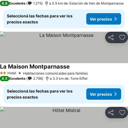
8,6
Excelente
1.275
a 0.5 km de: Estación de tren de Montparnasse
Seleccioná las fechas para ver los
Ver precios
precios exactos
Compartir
Añ
La Maison Montparnasse
Ver precios
Hotel
Habitaciones comunicadas para familias
Ver precios
2 Estrellas
8,5
Excelente
2.796
a 3.3 km de: Torre Eiffel
Seleccioná las fechas para ver los
Ver precios
precios exactos
Compartir
Añ