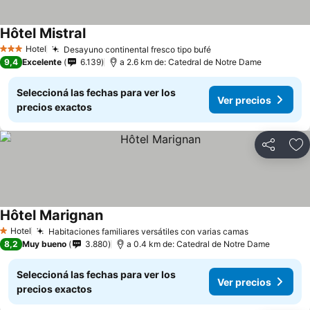
Hôtel Mistral
Ver precios
Hotel
Desayuno continental fresco tipo bufé
Ver precios
3 Estrellas
9,4
Excelente
6.139
a 2.6 km de: Catedral de Notre Dame
Seleccioná las fechas para ver los
Ver precios
precios exactos
Compartir
Añ
Hôtel Marignan
Ver precios
Hotel
Habitaciones familiares versátiles con varias camas
Ver precios
1 Estrellas
8,2
Muy bueno
3.880
a 0.4 km de: Catedral de Notre Dame
Seleccioná las fechas para ver los
Ver precios
precios exactos