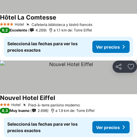
Hôtel La Comtesse
Ver precios
Hotel
Cafetería biblioteca y bistró francés
Ver precios
4 Estrellas
9,2
Excelente
4.269
a 1.1 km de: Torre Eiffel
Seleccioná las fechas para ver los
Ver precios
precios exactos
Compartir
Añ
Nouvel Hotel Eiffel
Ver precios
Hotel
Pied-à-terre parisino moderno
Ver precios
3 Estrellas
8,3
Muy bueno
2.698
a 1.9 km de: Torre Eiffel
Seleccioná las fechas para ver los
Ver precios
precios exactos