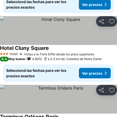
Seleccioná las fechas para ver los
Ver precios
precios exactos
Compartir
Añ
Hotel Cluny Square
Ver precios
Hotel
Vistas a la Torre Eiffel desde los pisos superiores
Ver precios
3 Estrellas
8,4
Muy bueno
4.805
a 0.5 km de: Catedral de Notre Dame
Seleccioná las fechas para ver los
Ver precios
precios exactos
Compartir
Añ
Terminus Orléans Paris