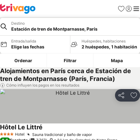
Favoritos
Iniciar 
Me
Destino
Estación de tren de Montparnasse, París
Entrada/salida
Huéspedes, habitaciones
Elige las fechas
2 huéspedes, 1 habitación
Ordenar
Filtrar
Mapa
Alojamientos en París cerca de Estación de
tren de Montparnasse (París, Francia)
Cómo influyen los pagos en los resultados
Compartir
Añ
Hôtel Le Littré
Ver precios
Hotel
Sauna tradicional y baño de vapor
Ver precios
4 Estrellas