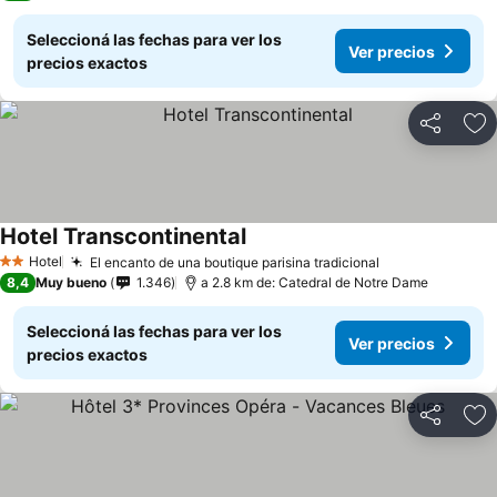
Seleccioná las fechas para ver los
Ver precios
precios exactos
Compartir
Añ
Hotel Transcontinental
Ver precios
Hotel
El encanto de una boutique parisina tradicional
Ver precios
2 Estrellas
8,4
Muy bueno
1.346
a 2.8 km de: Catedral de Notre Dame
Seleccioná las fechas para ver los
Ver precios
precios exactos
Compartir
Añ