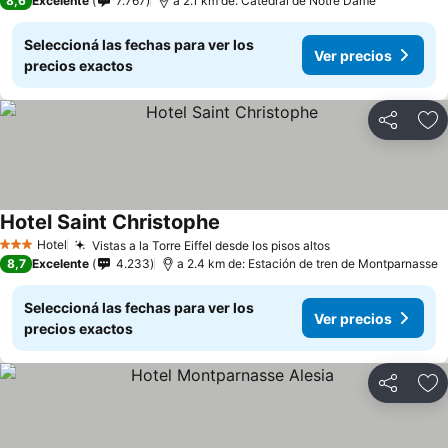
8,6
Excelente
7.767
a 2.1 km de: Catedral de Notre Dame
Seleccioná las fechas para ver los
Ver precios
precios exactos
Compartir
Añ
Hotel Saint Christophe
Ver precios
Hotel
Vistas a la Torre Eiffel desde los pisos altos
Ver precios
3 Estrellas
8,7
Excelente
4.233
a 2.4 km de: Estación de tren de Montparnasse
Seleccioná las fechas para ver los
Ver precios
precios exactos
Compartir
Añ