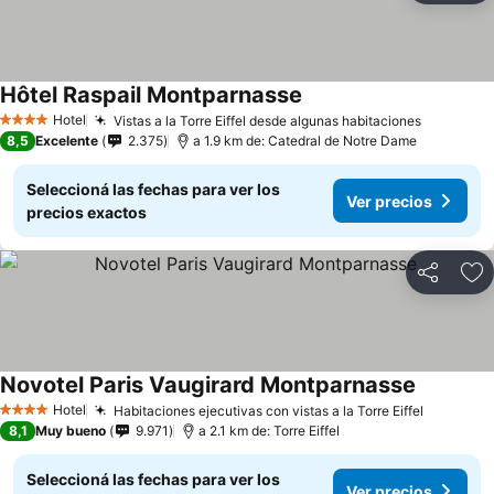
Hôtel Raspail Montparnasse
Ver precios
Hotel
Vistas a la Torre Eiffel desde algunas habitaciones
Ver prec
4 Estrellas
8,5
Excelente
2.375
a 1.9 km de: Catedral de Notre Dame
Seleccioná las fechas para ver los
Ver precios
precios exactos
Compartir
Añ
Novotel Paris Vaugirard Montparnasse
Ver preci
Hotel
Habitaciones ejecutivas con vistas a la Torre Eiffel
Ver prec
4 Estrellas
8,1
Muy bueno
9.971
a 2.1 km de: Torre Eiffel
Seleccioná las fechas para ver los
Ver precios