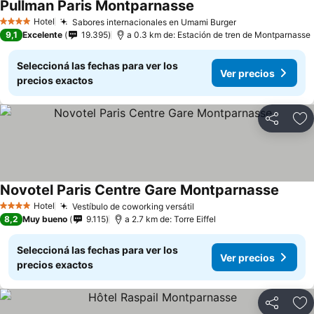
Pullman Paris Montparnasse
Ver precios
Hotel
Sabores internacionales en Umami Burger
Ver precios
4 Estrellas
9,1
Excelente
19.395
a 0.3 km de: Estación de tren de Montparnasse
Seleccioná las fechas para ver los
Ver precios
precios exactos
Compartir
Añ
Novotel Paris Centre Gare Montparnasse
Ver pr
Hotel
Vestíbulo de coworking versátil
Ver precios
4 Estrellas
8,2
Muy bueno
9.115
a 2.7 km de: Torre Eiffel
Seleccioná las fechas para ver los
Ver precios
precios exactos
Compartir
Añ