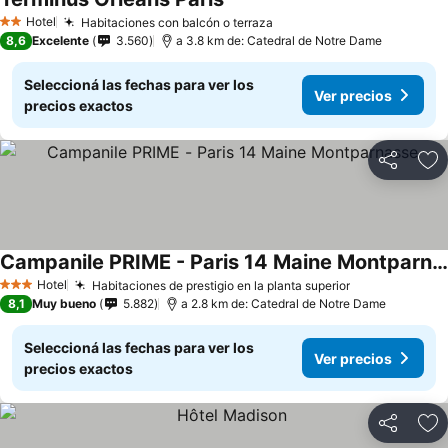
Ver precios
Hotel
Habitaciones con balcón o terraza
Ver precios
2 Estrellas
8,6
Excelente
3.560
a 3.8 km de: Catedral de Notre Dame
Seleccioná las fechas para ver los
Ver precios
precios exactos
Compartir
Añ
Campanile PRIME - Paris 14 Maine Montparnasse
Ver precios
Hotel
Habitaciones de prestigio en la planta superior
Ver precios
3 Estrellas
8,1
Muy bueno
5.882
a 2.8 km de: Catedral de Notre Dame
Seleccioná las fechas para ver los
Ver precios
precios exactos
Compartir
Añ