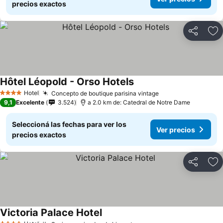
precios exactos
Compartir
Añ
Hôtel Léopold - Orso Hotels
Ver precios
Hotel
Concepto de boutique parisina vintage
Ver precios
4 Estrellas
9,1
Excelente
3.524
a 2.0 km de: Catedral de Notre Dame
Seleccioná las fechas para ver los
Ver precios
precios exactos
Compartir
Añ
Victoria Palace Hotel
Ver precios