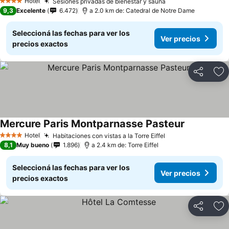
Hotel
Sesiones privadas de bienestar y sauna
Ver precios
4 Estrellas
9,3
Excelente
6.472
a 2.0 km de: Catedral de Notre Dame
Seleccioná las fechas para ver los
Ver precios
precios exactos
Compartir
Añ
Mercure Paris Montparnasse Pasteur
Ver precios
Hotel
Habitaciones con vistas a la Torre Eiffel
Ver precios
4 Estrellas
8,1
Muy bueno
1.896
a 2.4 km de: Torre Eiffel
Seleccioná las fechas para ver los
Ver precios
precios exactos
Compartir
Añ