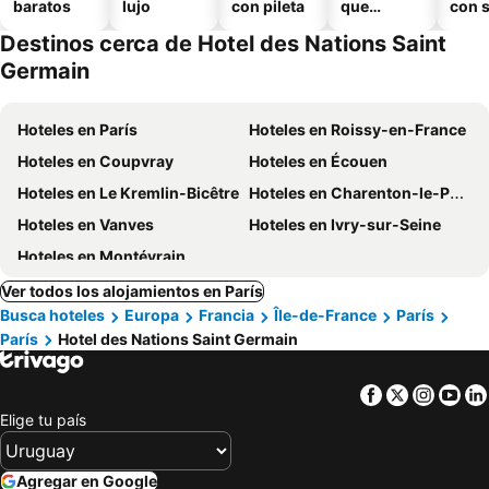
baratos
lujo
con pileta
que
con 
aceptan
Destinos cerca de Hotel des Nations Saint
mascotas
Germain
Hoteles en París
Hoteles en Roissy-en-France
Hoteles en Coupvray
Hoteles en Écouen
Hoteles en Le Kremlin-Bicêtre
Hoteles en Charenton-le-Pont
Hoteles en Vanves
Hoteles en Ivry-sur-Seine
Hoteles en Montévrain
Ver todos los alojamientos en París
Busca hoteles
Europa
Francia
Île-de-France
París
París
Hotel des Nations Saint Germain
Facebook
Twitter
Insta
Yo
Elige tu país
Agregar en Google