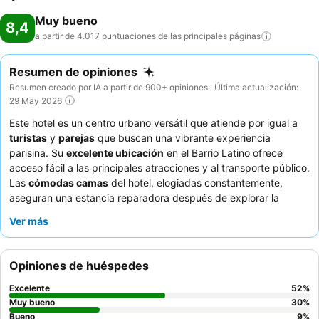
Muy bueno
8,4
a partir de 4.017 puntuaciones de las principales
páginas
Resumen de opiniones
Resumen creado por IA a partir de 900+ opiniones · Última actualización:
29 May 2026
Este hotel es un centro urbano versátil que atiende por igual a
turistas
y
parejas
que buscan una vibrante experiencia
parisina. Su
excelente ubicación
en el Barrio Latino ofrece
acceso fácil a las principales atracciones y al transporte público.
Las
cómodas camas
del hotel, elogiadas constantemente,
aseguran una estancia reparadora después de explorar la
ciudad. Los huéspedes siempre destacan la excepcional
Ver más
amabilidad del personal y el delicioso y variado desayuno. Para
una experiencia verdaderamente memorable, considere solicitar
una habitación con
balcón
para disfrutar de vistas agradables.
Opiniones de huéspedes
Excelente
52
%
Muy bueno
30
%
Bueno
9
%