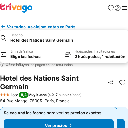
Favoritos
Iniciar 
Me
Ver todos los alojamientos en París
Destino
Hotel des Nations Saint Germain
Entrada/salida
Huéspedes, habitaciones
Elige las fechas
2 huéspedes, 1 habitación
Cómo influyen los pagos en los resultados
Hotel des Nations Saint
Germain
Compartir
Añ
Hotel
8,4
Muy bueno
(
4.017 puntuaciones
)
3 Estrellas
54 Rue Monge, 75005, París, Francia
Seleccioná las fechas para ver los precios exactos
Seleccioná las fechas para ver los precios exactos
Ver precios
Ver precios