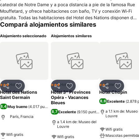
catedral de Notre Dame y a poca distancia a pie de la famosa Rue
Mouffetard, y ofrece habitaciones con baño, TV y conexión Wi-Fi
gratuita. Todas las habitaciones del Hotel des Nations disponen de
Compará alojamientos similares
aire acondicionado, minibar y set de té y café. El baño es privado e
incluye artículos de aseo gratuitos. El hotel sirve todos los días un
Alojamiento seleccionado
Alojamientos similares
desayuno inglés completo en la sala de desayunos. Entre los
servicios del hotel, destacan una recepción abierta las 24 horas y
servicios de guardaequipaje y de lavandería. El hotel está situado
en una de las calles más antiguas de París, a 5 minutos a pie del
Jardin des Plantes. A 2 minutos encontrará la estación de metro de
Place Monge, que le permitirá acceder directamente al Museo del
Louvre y a la ópera Garnier.
Hotel
Hotel
Hotel
3 Estrellas
3 Estrellas
2 Estrellas
Compartir
Añadir a favoritos
Compartir
Añadir a favoritos
Compartir
Añadir a 
Hotel des Nations
Hôtel 3* Provinces
Hotel Chopin
Saint Germain
Opéra - Vacances
8,6
Excelente
(
2.878 
Bleues
8,4
Muy bueno
(
4.017 puntuaciones
)
a 1.1 km de: Museo 
8,7
Excelente
(
9.150 puntuaciones
)
Louvre
París, Francia
a 1.4 km de: Museo del
Louvre
Wifi gratis
Wifi gratis
Mascotas permitid
Wifi gratis