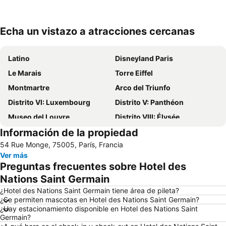
Echa un vistazo a atracciones cercanas
Ampliar mapa
Latino
Disneyland Paris
Le Marais
Torre Eiffel
Montmartre
Arco del Triunfo
Distrito VI: Luxembourg
Distrito V: Panthéon
Museo del Louvre
Distrito VIII: Élysée
Información de la propiedad
St-Germain-des-Prés
Ópera Nacional de París Palacio Garnier
54 Rue Monge, 75005, París, Francia
Catedral de Notre Dame
Châtelet Metro Station
Ver más
Distrito I: Louvre
La Sorbona
Preguntas frecuentes sobre Hotel des
Centro Georges Pompidou
Barrio Notre-Dame
Nations Saint Germain
Jardín de Luxemburgo
Distrito IX: Opéra
¿Hotel des Nations Saint Germain tiene área de pileta?
¿Se permiten mascotas en Hotel des Nations Saint Germain?
Estación de París-Norte
Aeropuerto de París-Charles de Gaulle
¿Hay estacionamiento disponible en Hotel des Nations Saint
Germain?
Boulevard Saint-Michel
Gare de Lyon Metro Station