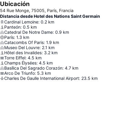
Ubicación
54 Rue Monge, 75005, París, Francia
Distancia desde Hotel des Nations Saint Germain
Cardinal Lemoine
:
0.2
km
Panteón
:
0.5
km
Catedral De Notre Dame
:
0.9
km
París
:
1.3
km
Catacombs Of Paris
:
1.9
km
Museo Del Louvre
:
2.1
km
Hôtel des Invalides
:
3.2
km
Torre Eiffel
:
4.5
km
Champs Élysées
:
4.5
km
Basílica Del Sagrado Corazón
:
4.7
km
Arco De Triunfo
:
5.3
km
Charles De Gaulle International Airport
:
23.5
km