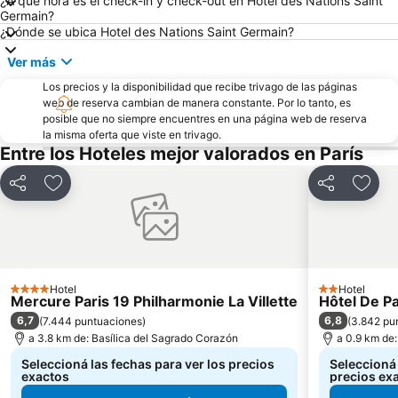
¿A qué hora es el check-in y check-out en Hotel des Nations Saint
Plaza de los Vosgos
Panteón
Germain?
¿Dónde se ubica Hotel des Nations Saint Germain?
Distrito IV: Hôtel-de-Ville
Foro de les Halles
Ver más
Estación de tren de Montparnasse
Distrito VII: Palais-Bourbon
Los precios y la disponibilidad que recibe trivago de las páginas
Unesco
Barrio de la Madeleine
web de reserva cambian de manera constante. Por lo tanto, es
Faubourg Saint Germain
Gare du Nord Metro Station
posible que no siempre encuentres en una página web de reserva
la misma oferta que viste en trivago.
Europa
Aeropuerto de París-Orly
Entre los Hoteles mejor valorados en París
Distrito III: Temple
Montparnasse
Compartir
Añadir a favoritos
Compartir
Añadi
Distrito X: Entrepôt
Mercado de las Pulgas de la Puerta de Montreuil
Estadio Parque de Príncipes
Paris Plages du Louvre au pont de Sully
La Bastilla
Estación de París-Lyon
Orsay
Plaza de la Concordia
Hotel
Hotel
4 Estrellas
2 Estrellas
Campos Elíseos
Pigalle Metro Station
Mercure Paris 19 Philharmonie La Villette
Hôtel De P
6,7
6,8
(
7.444 puntuaciones
)
(
3.842 pu
Calle de la Villette
Vincennes Zoo
a 3.8 km de: Basílica del Sagrado Corazón
a 0.9 km de
Seleccioná las fechas para ver los precios
Seleccioná 
exactos
precios ex