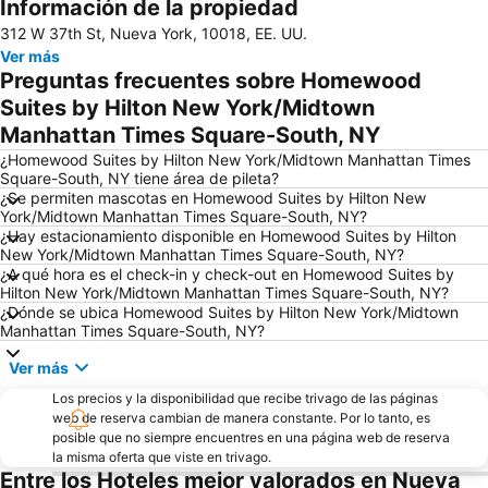
Información de la propiedad
Lower Manhattan
Long Island City
312 W 37th St, Nueva York, 10018, EE. UU.
Lower East Side
Harlem
Ver más
Madison Square Garden
Battery Park City
Preguntas frecuentes sobre Homewood
Astoria
Queens
Suites by Hilton New York/Midtown
Manhattan Times Square-South, NY
34th St Penn Station Metro Station
Empire State Building
¿Homewood Suites by Hilton New York/Midtown Manhattan Times
Grand Central Terminal
Fifth Avenue
Square-South, NY tiene área de pileta?
Upper West Side
Fort Greene
¿Se permiten mascotas en Homewood Suites by Hilton New
York/Midtown Manhattan Times Square-South, NY?
Fort Greene Park
Richmond Hill
¿Hay estacionamiento disponible en Homewood Suites by Hilton
New York/Midtown Manhattan Times Square-South, NY?
Aeropuerto Internacional Libertad de Newark
Jersey Gardens Outlet Mall
¿A qué hora es el check-in y check-out en Homewood Suites by
47th Street Theatre
50th St Metro Station
Hilton New York/Midtown Manhattan Times Square-South, NY?
¿Dónde se ubica Homewood Suites by Hilton New York/Midtown
Javits Center
Manhattan Cruise Terminal
Manhattan Times Square-South, NY?
3rd Ave Metro Station
Central Park SummerStage
Ver más
Bowery
Tribeca
Los precios y la disponibilidad que recibe trivago de las páginas
Williamsburg
Aeropuerto LaGuardia
web de reserva cambian de manera constante. Por lo tanto, es
posible que no siempre encuentres en una página web de reserva
la misma oferta que viste en trivago.
Entre los Hoteles mejor valorados en Nueva