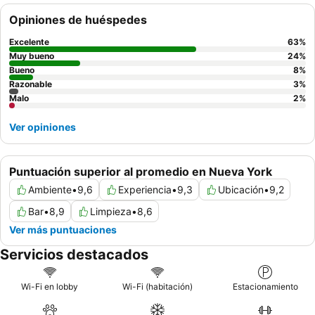
excepcional
del personal, amable y atento, junto con el
Opiniones de huéspedes
desayuno gratuito "excelente" y "variado", que a menudo
incluye bagels frescos de Nueva York y platos calientes. Para
Excelente
63
%
una experiencia más tranquila, los huéspedes podrían
Muy bueno
24
%
considerar solicitar una habitación en un piso más alto o una que
Bueno
8
%
Razonable
3
%
no dé a la calle.
Malo
2
%
Ver opiniones
Puntuación superior al promedio en Nueva York
Ambiente
•
9,6
Experiencia
•
9,3
Ubicación
•
9,2
Bar
•
8,9
Limpieza
•
8,6
Ver más puntuaciones
Servicios destacados
Wi-Fi en lobby
Wi-Fi (habitación)
Estacionamiento