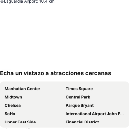
Laguardia Airport
:
10.4
km
Echa un vistazo a atracciones cercanas
Ampliar mapa
Manhattan Center
Times Square
Midtown
Central Park
Chelsea
Parque Bryant
SoHo
International Airport John F. Kennedy
Upper East Side
Financial District