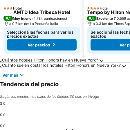
Hotel
Hotel
3 Estrellas
4 Estrellas
AMTD Idea Tribeca Hotel
Tempo by Hilton N
8,1
8,8
Muy bueno
(
4.784 puntuaciones
)
Excelente
(
10.559 p
a 0.7 km de: La Pequeña Italia
a 0.3 km de: Times Sq
Seleccioná las fechas para ver los
Seleccioná las fecha
precios exactos
exactos
Ver precios
Ver p
Preguntas frecuentes sobre Nueva York
¿Cuántos hoteles Hilton Honors hay en Nueva York?
¿Cuánto suelen costar los hoteles Hilton Honors en Nueva York?
Ver más
Tendencia del precio
Según los precios más bajos de los últimos 30 días en trivago
$ 0
$ 0
$ 0