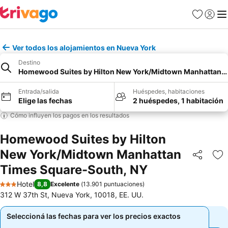
Favoritos
Iniciar 
Me
Ver todos los alojamientos en Nueva York
Destino
Homewood Suites by Hilton New York/Midtown Manhattan T
Entrada/salida
Huéspedes, habitaciones
Elige las fechas
2 huéspedes, 1 habitación
Cómo influyen los pagos en los resultados
Homewood Suites by Hilton
New York/Midtown Manhattan
Compartir
Añ
Times Square-South, NY
Hotel
8,8
Excelente
(
13.901 puntuaciones
)
3 Estrellas
312 W 37th St, Nueva York, 10018, EE. UU.
Seleccioná las fechas para ver los precios exactos
Seleccioná las fechas para ver los precios exactos