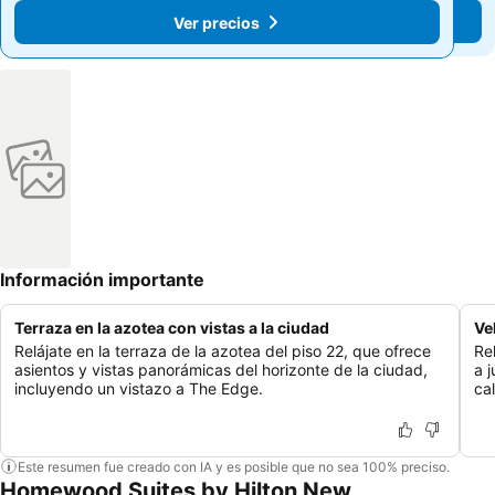
Ver precios
Ver precios
Información importante
Terraza en la azotea con vistas a la ciudad
Ve
Relájate en la terraza de la azotea del piso 22, que ofrece
Re
asientos y vistas panorámicas del horizonte de la ciudad,
a 
incluyendo un vistazo a The Edge.
cal
Este resumen fue creado con IA y es posible que no sea 100% preciso.
Homewood Suites by Hilton New