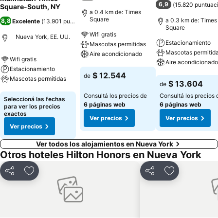
6,9
(
15.820 puntuac
Square-South, NY
toallas y cambio de sábanas. Se ofrece servicio de limpieza una vez
a 0.4 km de: Times
Square
por estancia. Los servicios de ocio y esparcimiento en este hotel
a 0.3 km de: Times
8,8
Excelente
(
13.901 puntuaciones
)
Square
incluyen gimnasio.
Wifi gratis
Nueva York, EE. UU.
Estacionamiento
Mascotas permitidas
Mascotas permitid
Aire acondicionado
Wifi gratis
Aire acondicionado
Estacionamiento
Ver precios
$ 12.544
de
Mascotas permitidas
Ver precios
$ 13.604
de
Consultá los precios de
Consultá los precios 
Ver precios
Seleccioná las fechas
6 páginas web
6 páginas web
para ver los precios
exactos
Ver precios
Ver precios
Ver precios
Ver todos los alojamientos en Nueva York
Otros hoteles Hilton Honors en Nueva York
Compartir
Añadir a favoritos
Compartir
Añadir a favo