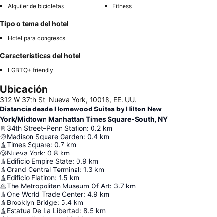
Alquiler de bicicletas
Fitness
Tipo o tema del hotel
Hotel para congresos
Características del hotel
LGBTQ+ friendly
Ubicación
312 W 37th St, Nueva York, 10018, EE. UU.
Distancia desde Homewood Suites by Hilton New
York/Midtown Manhattan Times Square-South, NY
34th Street–Penn Station
:
0.2
km
Madison Square Garden
:
0.4
km
Times Square
:
0.7
km
Nueva York
:
0.8
km
Edificio Empire State
:
0.9
km
Grand Central Terminal
:
1.3
km
Edificio Flatiron
:
1.5
km
The Metropolitan Museum Of Art
:
3.7
km
One World Trade Center
:
4.9
km
Brooklyn Bridge
:
5.4
km
Estatua De La Libertad
:
8.5
km