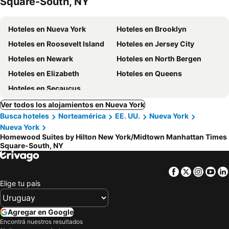
Square-South, NY
Hoteles en Nueva York
Hoteles en Brooklyn
Hoteles en Roosevelt Island
Hoteles en Jersey City
Hoteles en Newark
Hoteles en North Bergen
Hoteles en Elizabeth
Hoteles en Queens
Hoteles en Secaucus
Ver todos los alojamientos en Nueva York
Busca hoteles
Norteamérica
EE. UU.
Nueva York
Nueva York
Homewood Suites by Hilton New York/Midtown Manhattan Times
Square-South, NY
Facebook
Twitter
Insta
Yo
Elige tu país
Agregar en Google
Encontrá nuestros resultados