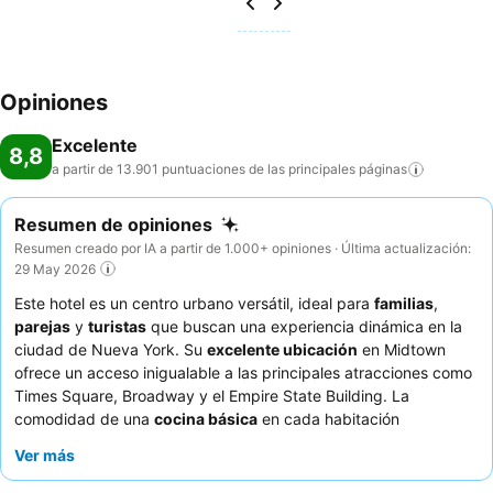
Opiniones
Excelente
8,8
a partir de 13.901 puntuaciones de las principales
páginas
Resumen de opiniones
Resumen creado por IA a partir de 1.000+ opiniones · Última actualización:
29 May 2026
Este hotel es un centro urbano versátil, ideal para
familias
,
parejas
y
turistas
que buscan una experiencia dinámica en la
ciudad de Nueva York. Su
excelente ubicación
en Midtown
ofrece un acceso inigualable a las principales atracciones como
Times Square, Broadway y el Empire State Building. La
comodidad de una
cocina básica
en cada habitación
espaciosa, completa con nevera grande y lavavajillas, mejora
Ver más
significativamente las estancias más largas y los viajes
familiares. Los huéspedes elogian constantemente el
servicio