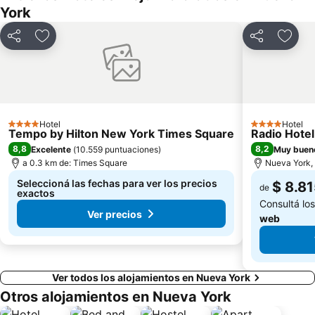
York
Compartir
Añadir a favoritos
Compartir
Añadi
Hotel
Hotel
4 Estrellas
4 Estrellas
Tempo by Hilton New York Times Square
Radio Hotel
8,8
8,2
Excelente
(
10.559 puntuaciones
)
Muy buen
a 0.3 km de: Times Square
Nueva York, 
Seleccioná las fechas para ver los precios
$ 8.8
de
exactos
Consultá lo
Ver precios
web
Ver todos los alojamientos en Nueva York
Otros alojamientos en Nueva York