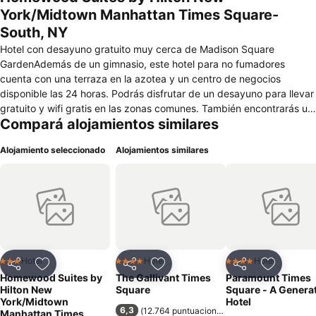
York/Midtown Manhattan Times Square-
South, NY
Hotel con desayuno gratuito muy cerca de Madison Square
GardenAdemás de un gimnasio, este hotel para no fumadores
cuenta con una terraza en la azotea y un centro de negocios
disponible las 24 horas. Podrás disfrutar de un desayuno para llevar
gratuito y wifi gratis en las zonas comunes. También encontrarás un
Compará alojamientos similares
centro de negocios, una zona para conferencias y servicios de
conserjería. Se incluye un único servicio de limpieza durante la
Alojamiento seleccionado
Alojamientos similares
estancia. Homewood Suites New York/Midtown Manhattan Times
Square ofrece 293 alojamientos con caja fuerte (cabe un portátil) y
cafetera y tetera. Estos alojamientos ofrecen una zona de estar
separada. Se ofrece una televisión de pantalla plana de 42
pulgadas con canales por cable de suscripción. En este hotel de 3,5
estrellas, los alojamientos incluyen cocina con frigorífico/congelador
grande, microondas y utensilios de cocina. Los baños están
equipados con bañera o ducha, artículos de higiene personal de
Hotel
Hotel
Hotel
3 Estrellas
4 Estrellas
4 Estrellas
Compartir
Añadir a favoritos
Compartir
Añadir a favoritos
Compartir
Añadir a 
diseño, artículos de higiene personal gratuitos y secador de pelo.
Homewood Suites by
The Gallivant Times
Paramount Times
Este hotel en Nueva York ofrece acceso a Internet por cable y wifi
Hilton New
Square
Square - A Genera
gratis. Los servicios para personas de negocios incluyen escritorio y
York/Midtown
Hotel
6,3
(
12.764 puntuaciones
)
Manhattan Times
periódicos gratuitos entre semana. Es posible solicitar cambio de