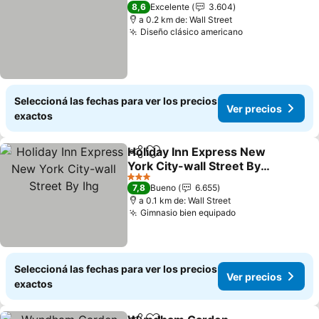
3 Estrellas
8,6
Excelente
3.604
a 0.2 km de: Wall Street
Diseño clásico americano
Ver precios
Seleccioná las fechas para ver los precios
Ver precios
exactos
Holiday Inn Express New
Compartir
Añadir a favoritos
York City-wall Street By
Ihg
Ver precios
3 Estrellas
7,8
Bueno
6.655
a 0.1 km de: Wall Street
Gimnasio bien equipado
Ver precios
Seleccioná las fechas para ver los precios
Ver precios
exactos