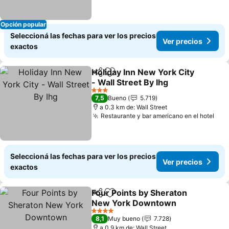
Opción popular
Seleccioná las fechas para ver los precios
Ver precios
exactos
Holiday Inn New York City
Compartir
Añadir a favoritos
- Wall Street By Ihg
Ver precios
3 Estrellas
7,5
Bueno
5.719
a 0.3 km de: Wall Street
Restaurante y bar americano en el hotel
Ver
Seleccioná las fechas para ver los precios
Ver precios
exactos
Four Points by Sheraton
Compartir
Añadir a favoritos
New York Downtown
Ver precios
4 Estrellas
8,1
Muy bueno
7.728
a 0.9 km de: Wall Street