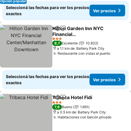
Opción popular
Seleccioná las fechas para ver los precios
Ver precios
exactos
Hilton Garden Inn NYC
Compartir
Añadir a favoritos
Financial
Center/Manhattan
Ver precios
3 Estrellas
8,7
Excelente
10.832
Downtown
a 1.1 km de: Battery Park City
Restaurante con vistas al puerto
Ver preci
Seleccioná las fechas para ver los precios
Ver precios
exactos
Tribeca Hotel Fidi
Compartir
Añadir a favoritos
Ver prec
3 Estrellas
7,6
Bueno
1.691
a 0.5 km de: Battery Park City
Habitaciones con balcón privado
Ver prec