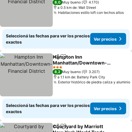
8,0
Muy bueno
4.170
a 0.5 km de: Wall Street
Habitaciones estilo loft con techos altos
Ver
Seleccioná las fechas para ver los precios
Ver precios
exactos
Hampton Inn
Compartir
Añadir a favoritos
Manhattan/Downtown-
Financial District
Ver precios
3 Estrellas
8,2
Muy bueno
3.207
a 1.1 km de: Battery Park City
Exterior histórico de piedra caliza y aluminio
Seleccioná las fechas para ver los precios
Ver precios
exactos
Courtyard by Marriott
Compartir
Añadir a favoritos