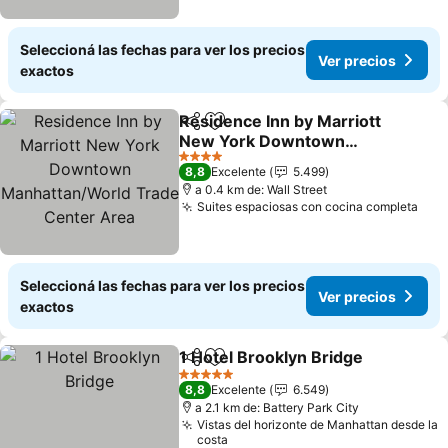
Seleccioná las fechas para ver los precios
Ver precios
exactos
Residence Inn by Marriott
Compartir
Añadir a favoritos
New York Downtown
Manhattan/World Trade
Ver precios
4 Estrellas
8,8
Excelente
5.499
Center Area
a 0.4 km de: Wall Street
Suites espaciosas con cocina completa
Ver
Seleccioná las fechas para ver los precios
Ver precios
exactos
1 Hotel Brooklyn Bridge
Compartir
Añadir a favoritos
Ve
5 Estrellas
8,8
Excelente
6.549
a 2.1 km de: Battery Park City
Vistas del horizonte de Manhattan desde la
costa