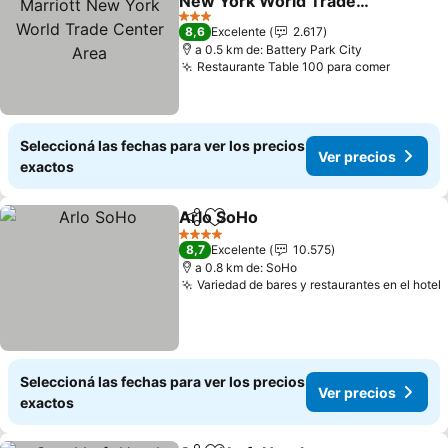
New York World Trade
Center Area
Ver precios
3 Estrellas
8,6
Excelente
2.617
a 0.5 km de: Battery Park City
Restaurante Table 100 para comer
Ver pre
Seleccioná las fechas para ver los precios
Ver precios
exactos
Arlo SoHo
Compartir
Añadir a favoritos
Ver precios
4 Estrellas
8,7
Excelente
10.575
a 0.8 km de: SoHo
Variedad de bares y restaurantes en el hotel
Seleccioná las fechas para ver los precios
Ver precios
exactos