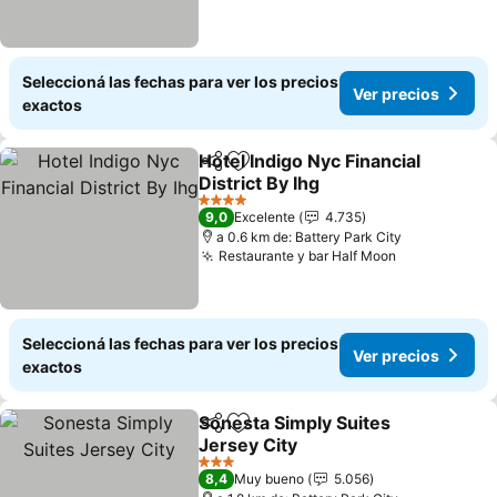
Seleccioná las fechas para ver los precios
Ver precios
exactos
Hotel Indigo Nyc Financial
Compartir
Añadir a favoritos
District By Ihg
Ver precios
4 Estrellas
9,0
Excelente
4.735
a 0.6 km de: Battery Park City
Restaurante y bar Half Moon
Ver precios
Seleccioná las fechas para ver los precios
Ver precios
exactos
Sonesta Simply Suites
Compartir
Añadir a favoritos
Jersey City
Ver precios
3 Estrellas
8,4
Muy bueno
5.056