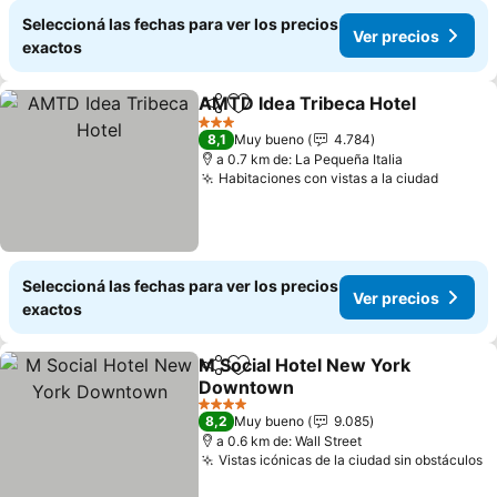
Seleccioná las fechas para ver los precios
Ver precios
exactos
AMTD Idea Tribeca Hotel
Compartir
Añadir a favoritos
V
3 Estrellas
8,1
Muy bueno
4.784
a 0.7 km de: La Pequeña Italia
Habitaciones con vistas a la ciudad
Ver pr
Seleccioná las fechas para ver los precios
Ver precios
exactos
M Social Hotel New York
Compartir
Añadir a favoritos
Downtown
Ver precios
4 Estrellas
8,2
Muy bueno
9.085
a 0.6 km de: Wall Street
Vistas icónicas de la ciudad sin obstáculos
V