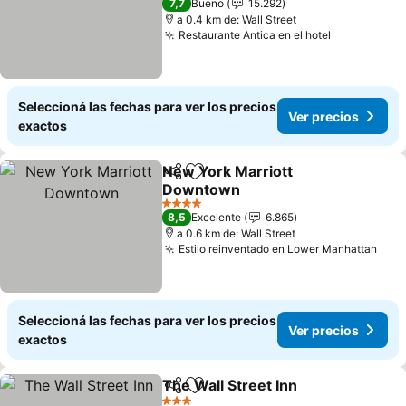
7,7
Bueno
15.292
a 0.4 km de: Wall Street
Restaurante Antica en el hotel
Ver precio
Seleccioná las fechas para ver los precios
Ver precios
exactos
New York Marriott
Compartir
Añadir a favoritos
Downtown
Ver precios
4 Estrellas
8,5
Excelente
6.865
a 0.6 km de: Wall Street
Estilo reinventado en Lower Manhattan
Ver 
Seleccioná las fechas para ver los precios
Ver precios
exactos
The Wall Street Inn
Compartir
Añadir a favoritos
Ver pre