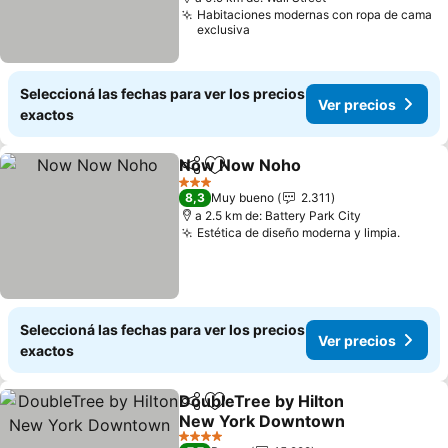
Habitaciones modernas con ropa de cama
exclusiva
Seleccioná las fechas para ver los precios
Ver precios
exactos
Now Now Noho
Compartir
Añadir a favoritos
Ver precio
3 Estrellas
8,3
Muy bueno
2.311
a 2.5 km de: Battery Park City
Estética de diseño moderna y limpia.
Ver pr
Seleccioná las fechas para ver los precios
Ver precios
exactos
DoubleTree by Hilton
Compartir
Añadir a favoritos
New York Downtown
Ver precios
4 Estrellas