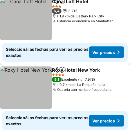
Canal Loft Hotel
Compartir
Añadir a favoritos
Ver precio
3 Estrellas
6,4
3.213
a 1.9 km de: Battery Park City
Estancia económica en Manhattan
Ver pre
Seleccioná las fechas para ver los precios
Ver precios
exactos
Roxy Hotel New York
Compartir
Añadir a favoritos
Ver p
4 Estrellas
9,1
Excelente
7.978
a 0.7 km de: La Pequeña Italia
Ostrería con marisco fresco diario
Ver prec
Seleccioná las fechas para ver los precios
Ver precios
exactos