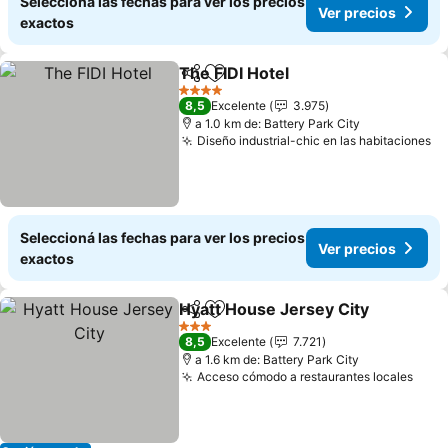
Seleccioná las fechas para ver los precios
Ver precios
exactos
The FIDI Hotel
Compartir
Añadir a favoritos
Ver precios
4 Estrellas
8,5
Excelente
3.975
a 1.0 km de: Battery Park City
Diseño industrial-chic en las habitaciones
Ve
Seleccioná las fechas para ver los precios
Ver precios
exactos
Hyatt House Jersey City
Compartir
Añadir a favoritos
Ve
3 Estrellas
8,5
Excelente
7.721
a 1.6 km de: Battery Park City
Acceso cómodo a restaurantes locales
Ver 