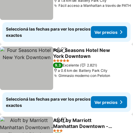
a 1.8 km de: Battery Park City
Fácil acceso a Manhattan a través de PATH
Seleccioná las fechas para ver los precios
Ver precios
exactos
Four Seasons Hotel New
Compartir
Añadir a favoritos
York Downtown
Ver precios
5 Estrellas
9,3
Excelente
2.821
a 0.6 km de: Battery Park City
Gimnasio moderno con Peloton
Ver preci
Seleccioná las fechas para ver los precios
Ver precios
exactos
Aloft by Marriott
Compartir
Añadir a favoritos
Manhattan Downtown -
Financial District
Ver precios
3 Estrellas