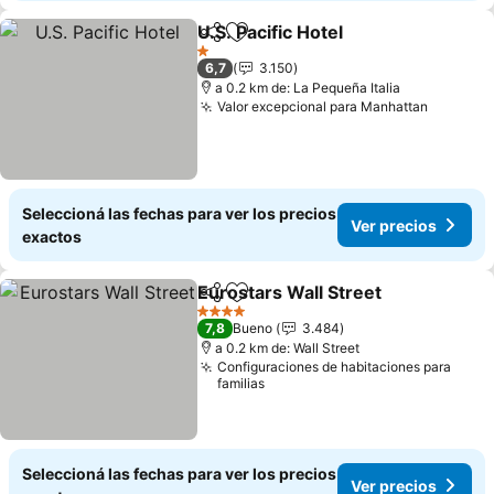
U.S. Pacific Hotel
Compartir
Añadir a favoritos
Ver preci
1 Estrellas
6,7
3.150
a 0.2 km de: La Pequeña Italia
Valor excepcional para Manhattan
Ver pre
Seleccioná las fechas para ver los precios
Ver precios
exactos
Eurostars Wall Street
Compartir
Añadir a favoritos
Ver 
4 Estrellas
7,8
Bueno
3.484
a 0.2 km de: Wall Street
Configuraciones de habitaciones para
familias
Seleccioná las fechas para ver los precios
Ver precios