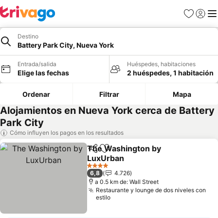
Favoritos
Iniciar 
Me
Destino
Battery Park City, Nueva York
Entrada/salida
Huéspedes, habitaciones
Elige las fechas
2 huéspedes, 1 habitación
Ordenar
Filtrar
Mapa
Alojamientos en Nueva York cerca de Battery
Park City
Cómo influyen los pagos en los resultados
The Washington by
Compartir
Añadir a favoritos
LuxUrban
Ver precios
4 Estrellas
6,8
4.726
a 0.5 km de: Wall Street
Restaurante y lounge de dos niveles con
estilo