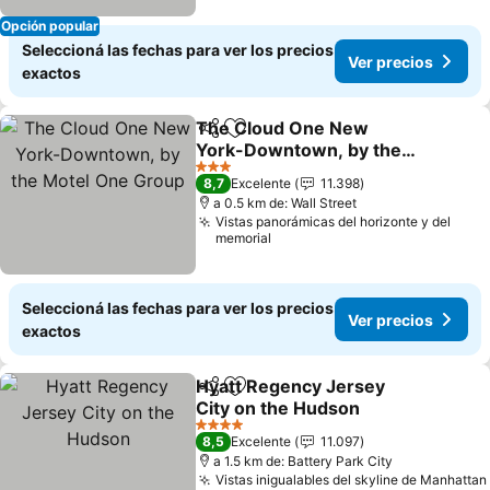
Opción popular
Seleccioná las fechas para ver los precios
Ver precios
exactos
The Cloud One New
Compartir
Añadir a favoritos
York-Downtown, by the
Motel One Group
Ver precios
3 Estrellas
8,7
Excelente
11.398
a 0.5 km de: Wall Street
Vistas panorámicas del horizonte y del
memorial
Seleccioná las fechas para ver los precios
Ver precios
exactos
Hyatt Regency Jersey
Compartir
Añadir a favoritos
City on the Hudson
Ver precios
4 Estrellas
8,5
Excelente
11.097
a 1.5 km de: Battery Park City
Vistas inigualables del skyline de Manhattan