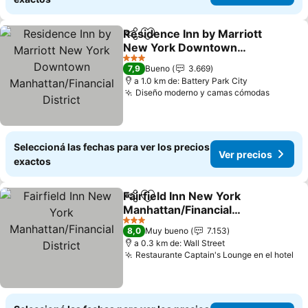
Residence Inn by Marriott
Compartir
Añadir a favoritos
New York Downtown
Manhattan/Financial
Ver precios
3 Estrellas
7,9
Bueno
3.669
District
a 1.0 km de: Battery Park City
Diseño moderno y camas cómodas
Ver pre
Seleccioná las fechas para ver los precios
Ver precios
exactos
Fairfield Inn New York
Compartir
Añadir a favoritos
Manhattan/Financial
District
Ver precios
3 Estrellas
8,0
Muy bueno
7.153
a 0.3 km de: Wall Street
Restaurante Captain's Lounge en el hotel
Ve