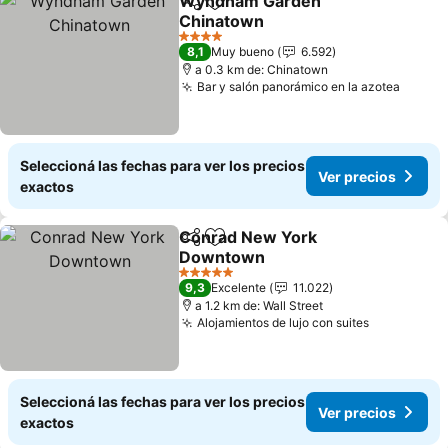
Wyndham Garden
Compartir
Añadir a favoritos
Chinatown
Ver precios
4 Estrellas
8,1
Muy bueno
6.592
a 0.3 km de: Chinatown
Bar y salón panorámico en la azotea
Ver pr
Seleccioná las fechas para ver los precios
Ver precios
exactos
Conrad New York
Compartir
Añadir a favoritos
Downtown
Ver precios
5 Estrellas
9,3
Excelente
11.022
a 1.2 km de: Wall Street
Alojamientos de lujo con suites
Ver precio
Seleccioná las fechas para ver los precios
Ver precios
exactos