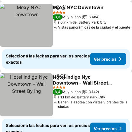
Moxy NYC Downtown
Compartir
Añadir a favoritos
Ver 
4 Estrellas
8,3
Muy bueno
6.484
a 0.7 km de: Battery Park City
Vistas panorámicas de la ciudad y el puente
Seleccioná las fechas para ver los precios
Ver precios
exactos
Hotel Indigo Nyc
Compartir
Añadir a favoritos
Downtown - Wall Street
By Ihg
Ver precios
4 Estrellas
8,4
Muy bueno
3.142
a 1.1 km de: Battery Park City
Bar en la azotea con vistas vibrantes de la
ciudad
Seleccioná las fechas para ver los precios
Ver precios
exactos