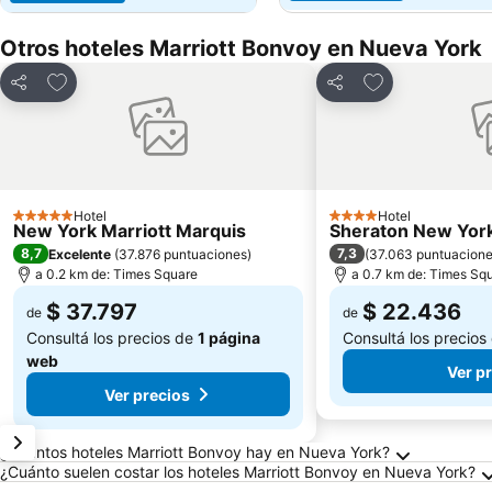
Otros hoteles Marriott Bonvoy en Nueva York
Añadir a favoritos
Añadir a favori
Compartir
Compartir
Hotel
Hotel
5 Estrellas
4 Estrellas
New York Marriott Marquis
Sheraton New York
8,7
7,3
Excelente
(
37.876 puntuaciones
)
(
37.063 puntuacion
a 0.2 km de: Times Square
a 0.7 km de: Times Sq
$ 37.797
$ 22.436
de
de
Consultá los precios de
1 página
Consultá los precios
web
Ver p
Ver precios
Preguntas frecuentes sobre Nueva York
¿Cuántos hoteles Marriott Bonvoy hay en Nueva York?
¿Cuánto suelen costar los hoteles Marriott Bonvoy en Nueva York?