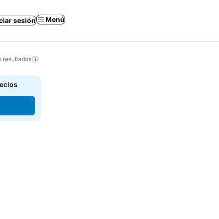
Menú
iciar sesión
s resultados
recios