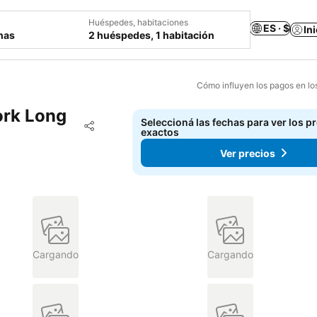
Huéspedes, habitaciones
ES · $
In
chas
2 huéspedes, 1 habitación
Cómo influyen los pagos en lo
ork Long
Seleccioná las fechas para ver los p
Añadir a favoritos
exactos
Compartir
Ver precios
Cargando
Cargando