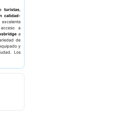
 a
turistas
,
ón calidad-
excelente
 acceso a
nsbridge
a
ariedad de
equipado y
iudad. Los
y atento
, y
 calientes.
itación con