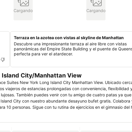
Cargando
Cargando
Terraza en la azotea con vistas al skyline de Manhattan
Descubre una impresionante terraza al aire libre con vistas
panorámicas del Empire State Building y el puente de Queen
perfecta para ver el atardecer.
 Island City/Manhattan View
Place Suites New York Long Island City Manhattan View. Ubicado cerca
os viajeros de estancias prolongadas con conveniencia, flexibilidad y
s lujosas. También puedes venir con tu amigo de cuatro patas ya que
Island City con nuestro abundante desayuno bufet gratis. Colabora 
 10 personas. Sigue con tu rutina de ejercicios en el gimnasio del h
quibles para bloques de habitaciones. Si deseas explorar, el hotel e
én es fácil de alcanzar gracias al ferri o el metro. Te espera una es
tan View.