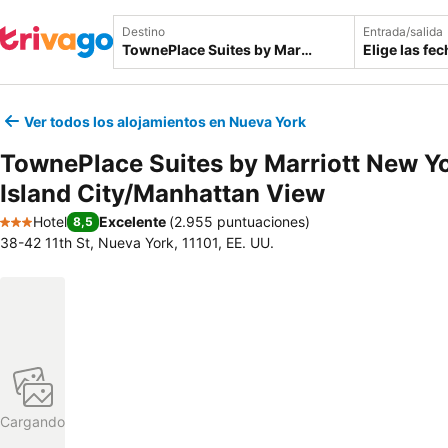
Destino
Entrada/salida
Elige las fe
Ver todos los alojamientos en Nueva York
TownePlace Suites by Marriott New Y
Island City/Manhattan View
Hotel
Excelente
(
2.955 puntuaciones
)
8,5
3 Estrellas
38-42 11th St, Nueva York, 11101, EE. UU.
Cargando