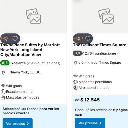
Añadir a favoritos
Añadir a favoritos
Hotel
Hotel
3 Estrellas
4 Estrellas
Compartir
Compartir
TownePlace Suites by Marriott
The Gallivant Times Square
New York Long Island
6,3
(
12.764 puntuaciones
)
City/Manhattan View
a 0.4 km de: Times Square
8,5
Excelente
(
2.955 puntuaciones
)
Nueva York, EE. UU.
Wifi gratis
Mascotas permitidas
Wifi gratis
Aire acondicionado
Estacionamiento
Mascotas permitidas
$ 12.545
de
Seleccioná las fechas para ver los
Consultá los precios de
6 página
precios exactos
web
Ver precios
Ver precios