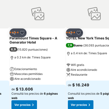
Añadir a favoritos
Añadir a favoritos
Hotel
Hotel
4 Estrellas
4 Estrellas
Compartir
Compartir
Paramount Times Square - A
YOTEL New York Times S
Generator Hotel
7,9
Bueno
(
36.093 puntuacio
6,9
(
15.820 puntuaciones
)
a 0.4 km de: Times Square
a 0.3 km de: Times Square
Wifi gratis
Estacionamiento
Aire acondicionado
Mascotas permitidas
Restaurante
Aire acondicionado
$ 16.249
de
$ 13.606
de
s
Consultá los precios de
6 páginas
Consultá los precios de
5 pág
web
web
Ver precios
Ver precios