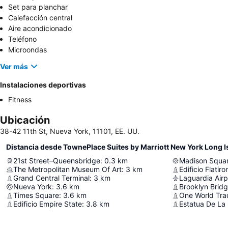
Set para planchar
Calefacción central
Aire acondicionado
Teléfono
Microondas
Ver más
Instalaciones deportivas
Fitness
Ubicación
38-42 11th St, Nueva York, 11101, EE. UU.
Distancia desde TownePlace Suites by Marriott New York Long 
21st Street–Queensbridge
:
0.3
km
Madison Squa
The Metropolitan Museum Of Art
:
3
km
Edificio Flatiro
Grand Central Terminal
:
3
km
Laguardia Airp
Nueva York
:
3.6
km
Brooklyn Brid
Times Square
:
3.6
km
One World Tra
Edificio Empire State
:
3.8
km
Estatua De La 