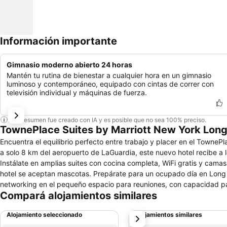
Información importante
Gimnasio moderno abierto 24 horas
Mantén tu rutina de bienestar a cualquier hora en un gimnasio
luminoso y contemporáneo, equipado con cintas de correr con
televisión individual y máquinas de fuerza.
Este resumen fue creado con IA y es posible que no sea 100% preciso.
TownePlace Suites by Marriott New York Long
Encuentra el equilibrio perfecto entre trabajo y placer en el Towne
a solo 8 km del aeropuerto de LaGuardia, este nuevo hotel recibe a l
Instálate en amplias suites con cocina completa, WiFi gratis y cama
hotel se aceptan mascotas. Prepárate para un ocupado día en Long 
networking en el pequeño espacio para reuniones, con capacidad para
Compará alojamientos similares
celebras un encuentro grupal cerca de Astoria, ofrecemos tarifas ase
distancia de Randalls Island Park y Roosevelt Island; Manhattan tambi
Alojamiento seleccionado
Alojamientos similares
siguiente
animada en el TownePlace Suites New York Long Island City/Manhat