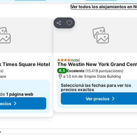
Ver todos los alojamientos en 
tos
Añadir a favoritos
Compartir
Hotel
4 Estrellas
 Times Square Hotel
The Westin New York Grand Cent
8,5
es
)
Excelente
(
15.418 puntuaciones
)
uare
a 1.0 km de: Empire State Building
Seleccioná las fechas para ver los
precios exactos
 de
1 página web
Ver precios
recios