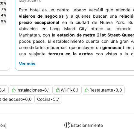
May 2026
20
%
7
%
Este hotel es un centro urbano versátil que atiende
4
%
viajeros de negocios
y a quienes buscan una
relaci
9
%
precio excepcional
en la ciudad de Nueva York. Su 
ubicación en Long Island City ofrece un cómodo
Manhattan, con la
estación de metro 21st Street-Quee
pocos pasos. El establecimiento cuenta con una gran v
comodidades modernas, que incluyen un
gimnasio
bien 
una relajante
terraza en la azotea
con vistas a la c
huéspedes elogian constantemente al
personal, amable 
Ver más
el satisfactorio
desayuno gratuito
con diversas opciones
Para una estancia mejorada, considera reservar una hab
cocina básica
para mayor comodidad.
8,4
Instalaciones
•
8,1
Wi-Fi
•
8,1
Restaurante
•
8,0
s de acceso
•
6,0
Cocina
•
5,7
ión)
Estacionamiento