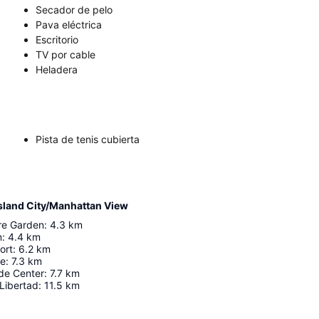
Secador de pelo
Pava eléctrica
Escritorio
TV por cable
Heladera
Pista de tenis cubierta
Island City/Manhattan View
re Garden
:
4.3
km
n
:
4.4
km
ort
:
6.2
km
ge
:
7.3
km
de Center
:
7.7
km
Libertad
:
11.5
km